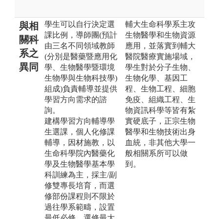
學生可以自行決定選
輔大生命科學系主攻
與相
課比例，導師團(預計
生物醫學和生物資源
關科
由三名不同領域教師
應用，並落實到輔大
系之
(分別是醫藥暨應用化
醫院醫療實施場域，
異同
學、生物醫學暨環境
學生對於分子生物、
生物學與生物科技學)
生物化學、基因工
組成)負責輔導並提供
程、生物工程、細胞
學習方向需求的諮
免疫、組織工程、生
詢。
物資訊科學等皆有紮
建構學習方向輔導學
實硬底子，正宗生物
生選課，個人化修課
醫學和生物技術出身
輔導，因材施教，以
血統，非其他大學一
生命科學院內醫藥化
般相關系所可以做
學及生物醫學基本學
到。
科訓練為主，採主/副
修雙專長培育，而選
修部份課程則不限於
過往學系範疇，設置
最低必修，選修最大