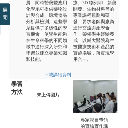
展，同時醫藥暨應用
療、3D 物列印、新藥
化學系可提供藥物設
開發、生物材料等的
展
計與合成、環境食品
專業課程規劃和研
開
分析與檢測。這些學
發，要求老師與廠商
系提供了多樣性的學
進行交流與產學合
習機會，使學生能夠
作，帶領學生經驗養
在生命科學的不同領
成，以輔大醫院為生
域中進行深入研究和
技醫療技術和產品的
學習並建立專業知識
實施場域，落實現學
和技能。
用合一。
下載詳細資料
學習
方法
未上傳圖片
未上傳圖片
專家親自帶領
的實驗實作課