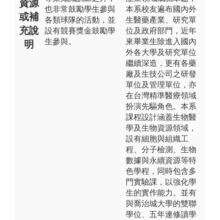
資源
也非常鼓勵學生參與
本系校友遍布國內外
或補
各類球隊的活動，並
生醫藥產業、研究單
充說
設有競賽獎金鼓勵學
位及政府部門，近年
生參與。
來畢業生除進入國內
明
外各大學及研究單位
繼續深造，更有各藥
廠及生技公司之研發
單位及管理單位，亦
在台灣精準醫療領域
扮演先驅角色。本系
課程設計涵蓋生物醫
學及生物資源領域，
設有細胞與組織工
程、分子檢測、生物
數據與永續資源等特
色學程，同時包含多
門實驗課，以強化學
生的實作能力。並有
與喬治城大學的雙聯
學位、五年連修讀學