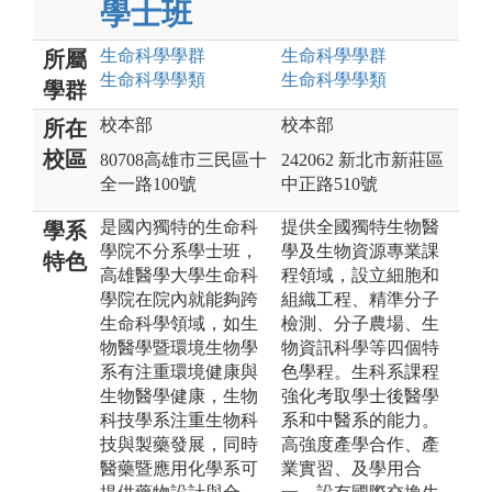
學士班
生命科學
學群
生命科學
學群
所屬
生命科學
學類
生命科學
學類
學群
校本部
校本部
所在
校區
80708高雄市三民區十
242062 新北市新莊區
全一路100號
中正路510號
是國內獨特的生命科
提供全國獨特生物醫
學系
學院不分系學士班，
學及生物資源專業課
特色
高雄醫學大學生命科
程領域，設立細胞和
學院在院內就能夠跨
組織工程、精準分子
生命科學領域，如生
檢測、分子農場、生
物醫學暨環境生物學
物資訊科學等四個特
系有注重環境健康與
色學程。生科系課程
生物醫學健康，生物
強化考取學士後醫學
科技學系注重生物科
系和中醫系的能力。
技與製藥發展，同時
高強度產學合作、產
醫藥暨應用化學系可
業實習、及學用合