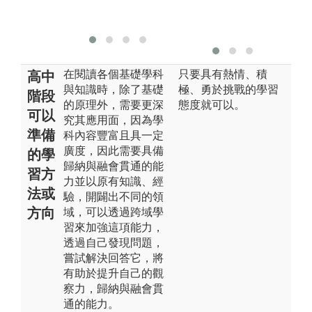
在閱讀各個基礎學科
只要具有熱情、積
高中
與知識時，除了基礎
極、勇於挑戰的學習
階段
的原理外，需要更深
態度就可以。
可以
究其應用面，因為學
準備
科內容豐富且具一定
廣度，因此需要具備
的學
歸納與融會貫通的能
習方
力並以原有知識、經
法或
驗，開闢出不同的領
方向
域，可以透過跨域學
習來加強這項能力，
透過自己發現問題，
嘗試解決回答它，將
有助於提升自己的觀
察力，歸納與融會貫
通的能力。