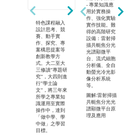
- 專業知識應
用於實務操
作、強化實驗
特色課程融入
實作課程（大
「
實作技能。難
設計思考、競
二大三專題研
教
得的高階研究
賽、動手實
究、大四學士
程
設備：雷射掃
作、探究、專
論文）設計，
一
描共軛焦分光
案構思提案等
讓學生「做中
程
光譜顯微平
創新教學方
學、學中
以
台、流式細胞
式。大二至大
做」，提升學
決
分析儀、全自
三修讀”專題研
習動機，培養
技
動螢光冷光影
究”，大四則進
解決問題、獨
議
像分析系統
行”學士論
立思考、團隊
程
等。
文”，將三年來
合作與主動學
學
圖解:雷射掃描
所學之專業知
習等能力。
學
共軛焦分光光
識運用至實際
程
譜顯微平台原
操作中，達到
理及應用
「做中學、學
中做」之學習
目標。