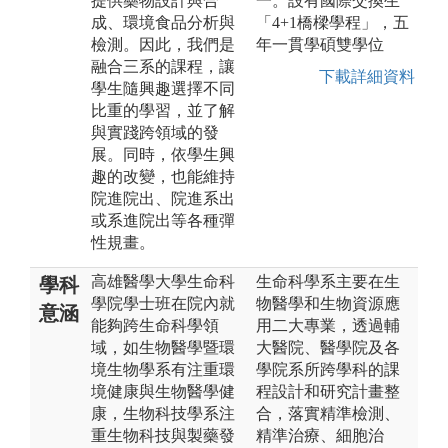
提供藥物設計與合
一。設有國際交換生
成、環境食品分析與
「4+1橋樑學程」，五
檢測。因此，我們是
年一貫學碩雙學位
融合三系的課程，讓
下載詳細資料
學生隨興趣選擇不同
比重的學習，並了解
與實踐跨領域的發
展。同時，依學生興
趣的改變，也能維持
院進院出、院進系出
或系進院出等各種彈
性規畫。
高雄醫學大學生命科
生命科學系主要在生
學科
學院學士班在院內就
物醫學和生物資源應
意涵
能夠跨生命科學領
用二大專業，透過輔
域，如生物醫學暨環
大醫院、醫學院及各
境生物學系有注重環
學院系所跨學科的課
境健康與生物醫學健
程設計和研究計畫整
康，生物科技學系注
合，落實精準檢測、
重生物科技與製藥發
精準治療、細胞治