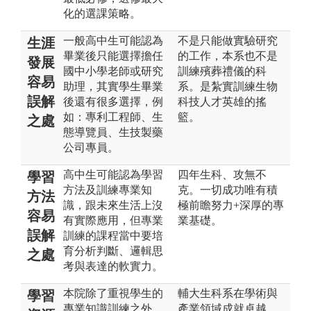
化的選課策略。
一般高中生可能認為
不是只能做實驗研究
生涯
畢業後只能選擇擔任
的工作，本系也不是
發展
國中小學老師或研究
訓練殯葬禮儀的科
容易
助理，其實學生畢業
系。是紮實訓練生物
誤解
後還有很多選擇，例
科技人才英雄的搖
如：專利工程師、生
籃。
之處
態導覽員、生技製藥
公司專員。
高中生可能認為學習
四年生科、攻無不
學習
方法及訓練專業知
克。一切成功唯有積
方法
識，跟未來生活上沒
極前瞻努力+深厚的專
容易
有實際應用，但專業
業基礎。
誤解
訓練的課程當中要培
育分析判斷、邏輯思
之處
考與表達的軟實力。
本院除了重視學生的
輔大生科系在學術與
學習
專業知識訓練之外，
產業領域成就卓越，