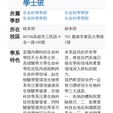
學士班
生命科學
學群
生命科學
學群
所屬
生命科學
學類
生命科學
學類
學群
校本部
校本部
所在
校區
80708高雄市三民區十
701 臺南市東區大學路
全一路100號
1號
是國內獨特的生命科
本系提供的所有學
學系
學院不分系學士班，
習，將使你們具備日
特色
高雄醫學大學生命科
後在學術領域和產業
學院在院內就能夠跨
場域深入耕耘的能
生命科學領域，如生
力。
物醫學暨環境生物學
我們希望與你們一起
系有注重環境健康與
努力鑽研現今生物科
生物醫學健康，生物
學三大議題。
科技學系注重生物科
一、疾病的機制與實
技與製藥發展，同時
驗模式；二、新農業
醫藥暨應用化學系可
科技在地化和國際競