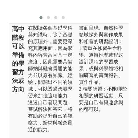
在閱讀各個基礎學科
書面呈現、自然科學
高中
與知識時，除了基礎
領域探究與實作成果
階段
的原理外，需要更深
和相關的研習證明：
可以
究其應用面，因為學
1.著重在修習生命科
準備
科內容豐富且具一定
學、邏輯推理或程式
廣度，因此需要具備
設計課程的學習成
的學
歸納與融會貫通的能
果，或與科學領域相
習方
力並以原有知識、經
關研習的書面報告、
法或
驗，開闢出不同的領
實作作品。
方向
域，可以透過跨域學
2.相關研習：不限哪些
習來加強這項能力，
相關的研習活動，只
透過自己發現問題，
要是自己有興趣參與
嘗試解決回答它，將
的都可以。
有助於提升自己的觀
察力，歸納與融會貫
通的能力。