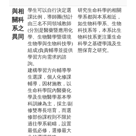
學生可以自行決定選
研究生命科學的相關
與相
課比例，導師團(預計
學系都與本系相近，
關科
由三名不同領域教師
如生物科學系、生物
系之
(分別是醫藥暨應用化
科技系等，本系比生
異同
學、生物醫學暨環境
物科技系更注重生命
生物學與生物科技學)
科學之基礎學識及生
組成)負責輔導並提供
態保育之研究。
學習方向需求的諮
詢。
建構學習方向輔導學
生選課，個人化修課
輔導，因材施教，以
生命科學院內醫藥化
學及生物醫學基本學
科訓練為主，採主/副
修雙專長培育，而選
修部份課程則不限於
過往學系範疇，設置
最低必修，選修最大