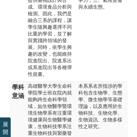
提供藥物設計與合
爭力；三、氣候變遷
成、環境食品分析與
與永續生態。
檢測。因此，我們是
融合三系的課程，讓
學生隨興趣選擇不同
比重的學習，並了解
與實踐跨領域的發
展。同時，依學生興
趣的改變，也能維持
院進院出、院進系出
或系進院出等各種彈
性規畫。
高雄醫學大學生命科
本系系名所指涉的學
學科
學院學士班在院內就
科包含生物學、生態
意涵
能夠跨生命科學領
學、微生物學等基礎
域，如生物醫學暨環
理論，以及應用於生
境生物學系有注重環
物科技、生物化學、
境健康與生物醫學健
生物資訊、生物多樣
展
康，生物科技學系注
性之研究。
開
重生物科技與製藥發