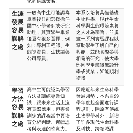
化的選課策略。
一般高中生可能認為
本系以培養具備基礎
生涯
畢業後只能選擇擔任
生物科學、現代生命
發展
國中小學老師或研究
科學與生態環境素養
容易
助理，其實學生畢業
之人才為宗旨，並規
誤解
後還有很多選擇，例
畫一系列實習課程以
如：專利工程師、生
幫助學生了解自己的
之處
態導覽員、生技製藥
興趣，並能實際參與
公司專員。
相關的研究，使大學
部同學畢業後無論升
學或就業，皆能順利
銜接。
高中生可能認為學習
因應近年來生命科學
學習
方法及訓練專業知
發展趨勢，本系自99
方法
識，跟未來生活上沒
學年度起全面進行課
容易
有實際應用，但專業
程規劃，除原有傳統
誤解
訓練的課程當中要培
生物學學科外，新增
育分析判斷、邏輯思
了許多現代生命科學
之處
考與表達的軟實力。
及科技、跨領域課