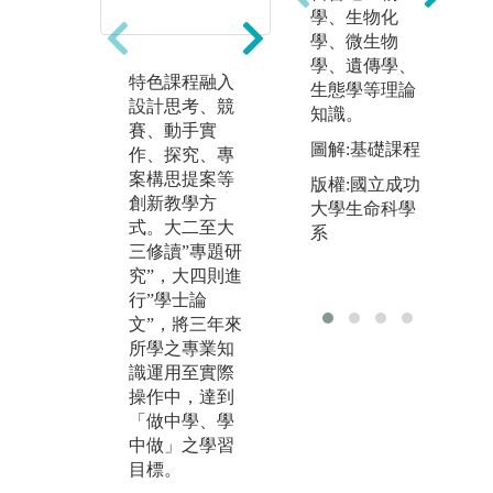
學、生物化
學、微生物
學、遺傳學、
特色課程融入
實作課程（大
「
生態學等理論
設計思考、競
二大三專題研
教
知識。
賽、動手實
究、大四學士
程
圖解:基礎課程
作、探究、專
論文）設計，
一
案構思提案等
讓學生「做中
程
版權:國立成功
創新教學方
學、學中
以
大學生命科學
式。大二至大
做」，提升學
決
系
三修讀”專題研
習動機，培養
技
究”，大四則進
解決問題、獨
議
行”學士論
立思考、團隊
程
文”，將三年來
合作與主動學
學
所學之專業知
習等能力。
學
識運用至實際
程
操作中，達到
「做中學、學
中做」之學習
目標。