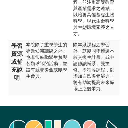
程，並注重高等教育
與產業需求之連結，
以培養具備基礎生物
科學、現代生命科學
與生態環境素養之人
才。
本院除了重視學生的
除本系課程之學習
學習
專業知識訓練之外，
外，鼓勵同學透過本
資源
也非常鼓勵學生參與
校交換生計畫、或申
或補
各類球隊的活動，並
請修讀輔系、雙主
充說
設有競賽獎金鼓勵學
修、學程等課程，以
生參與。
增加自己多元能力，
明
將有助於提高未來職
場上之競爭力。