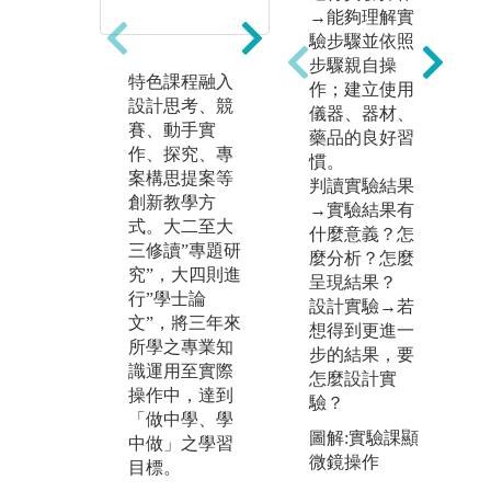
→能夠理解實
驗步驟並依照
步驟親自操
特色課程融入
實作課程（大
「
作；建立使用
設計思考、競
二大三專題研
教
儀器、器材、
賽、動手實
究、大四學士
程
藥品的良好習
作、探究、專
論文）設計，
一
慣。
案構思提案等
讓學生「做中
程
判讀實驗結果
創新教學方
學、學中
以
→實驗結果有
式。大二至大
做」，提升學
決
什麼意義？怎
三修讀”專題研
習動機，培養
技
麼分析？怎麼
究”，大四則進
解決問題、獨
議
呈現結果？
行”學士論
立思考、團隊
程
設計實驗→若
文”，將三年來
合作與主動學
學
想得到更進一
所學之專業知
習等能力。
學
步的結果，要
識運用至實際
程
怎麼設計實
操作中，達到
驗？
「做中學、學
圖解:實驗課顯
中做」之學習
微鏡操作
目標。