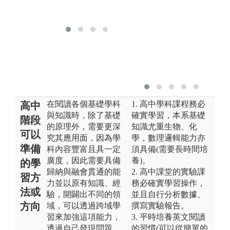
在閱讀各個基礎學科
1. 高中學科課程務必
高中
與知識時，除了基礎
確實學習，本系基礎
階段
的原理外，需要更深
知識尤重生物、化
可以
究其應用面，因為學
學，數理邏輯能力亦
準備
科內容豐富且具一定
須具備(需要長時間培
廣度，因此需要具備
養)。
的學
歸納與融會貫通的能
2. 高中課堂的實驗課
習方
力並以原有知識、經
務必確實學習操作，
法或
驗，開闢出不同的領
並且自行分析數據、
方向
域，可以透過跨域學
撰寫實驗報告。
習來加強這項能力，
3. 平時培養英文閱讀
透過自己發現問題，
的習慣(可以從簡單的