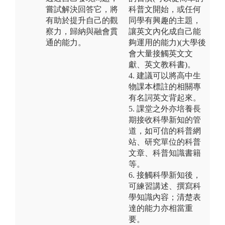
嘗試解決回答它，將
科普文開始，或任何
有助於提升自己的觀
同學有興趣的主題，
察力，歸納與融會貫
讓英文內化成自己能
通的能力。
夠運用的能力)(大學後
會大量接觸英文文
獻、英文教科書)。
4. 建議可以將高中生
物課本標註的相關專
有名詞英文背起來。
5. 課堂之外亦培養長
期接收科學新知的管
道，如可信的科普網
站、研究單位的科普
文章、科普知識書籍
等。
6. 接觸科學新知後，
可練習講述、撰寫科
學知識內容；清楚表
達的能力亦相當重
要。