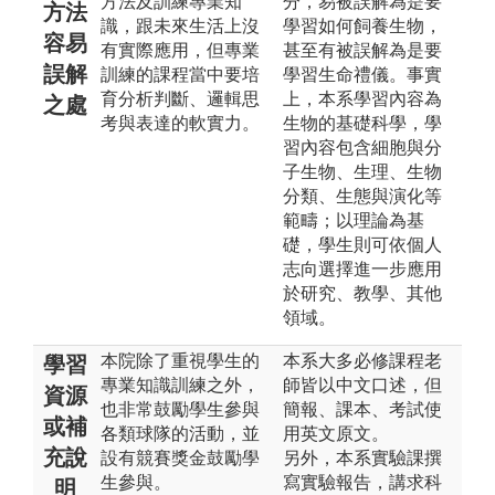
方法及訓練專業知
分，易被誤解為是要
方法
識，跟未來生活上沒
學習如何飼養生物，
容易
有實際應用，但專業
甚至有被誤解為是要
誤解
訓練的課程當中要培
學習生命禮儀。事實
育分析判斷、邏輯思
上，本系學習內容為
之處
考與表達的軟實力。
生物的基礎科學，學
習內容包含細胞與分
子生物、生理、生物
分類、生態與演化等
範疇；以理論為基
礎，學生則可依個人
志向選擇進一步應用
於研究、教學、其他
領域。
本院除了重視學生的
本系大多必修課程老
學習
專業知識訓練之外，
師皆以中文口述，但
資源
也非常鼓勵學生參與
簡報、課本、考試使
或補
各類球隊的活動，並
用英文原文。
充說
設有競賽獎金鼓勵學
另外，本系實驗課撰
生參與。
寫實驗報告，講求科
明