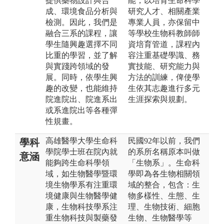
提供藥物設計與合
能，以培育生命科學
成、環境食品分析與
研究人才、相關產業
檢測。因此，我們是
專業人員，亦保留中
融合三系的課程，讓
等學校生物科教師師
學生隨興趣選擇不同
資培育管道，課程內
比重的學習，並了解
容注重基礎學識、務
與實踐跨領域的發
實技能、研究能力與
展。同時，依學生興
方法的訓練，俾使學
趣的改變，也能維持
生依其志趣進行多元
院進院出、院進系出
生涯探索與規劃。
或系進院出等各種彈
性規畫。
高雄醫學大學生命科
民國92年以前，我們
學科
學院學士班在院內就
的系所名稱原本叫做
意涵
能夠跨生命科學領
「生物系」。生命科
域，如生物醫學暨環
學即為各生物相關領
境生物學系有注重環
域的整合，包含：生
境健康與生物醫學健
物多樣性、生態、生
康，生物科技學系注
理、生物技術、細胞
重生物科技與製藥發
生物、生物醫學等