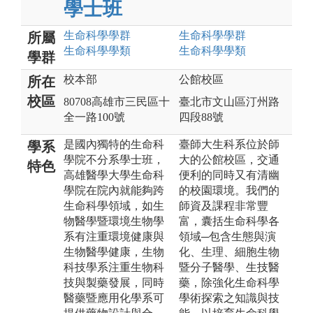
學士班
生命科學
學群
生命科學
學群
所屬
生命科學
學類
生命科學
學類
學群
校本部
公館校區
所在
校區
80708高雄市三民區十
臺北市文山區汀州路
全一路100號
四段88號
是國內獨特的生命科
臺師大生科系位於師
學系
學院不分系學士班，
大的公館校區，交通
特色
高雄醫學大學生命科
便利的同時又有清幽
學院在院內就能夠跨
的校園環境。我們的
生命科學領域，如生
師資及課程非常豐
物醫學暨環境生物學
富，囊括生命科學各
系有注重環境健康與
領域─包含生態與演
生物醫學健康，生物
化、生理、細胞生物
科技學系注重生物科
暨分子醫學、生技醫
技與製藥發展，同時
藥，除強化生命科學
醫藥暨應用化學系可
學術探索之知識與技