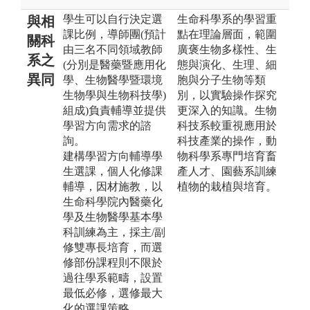
學生可以自行決定選
生命科學系的學習重
與相
課比例，導師團(預計
點在理論層面，範圍
關科
由三名不同領域教師
廣褒生物多樣性、生
系之
(分別是醫藥暨應用化
態與演化、生理、細
異同
學、生物醫學暨環境
胞與分子生物等類
生物學與生物科技學)
別，以實驗操作探究
組成)負責輔導並提供
更深入的知識。生物
學習方向需求的諮
科技系較重視應用於
詢。
科技產業的操作，動
建構學習方向輔導學
物科學系專門培育畜
生選課，個人化修課
產人才、園藝系訓練
輔導，因材施教，以
植物的栽植與培育。
生命科學院內醫藥化
學及生物醫學基本學
科訓練為主，採主/副
修雙專長培育，而選
修部份課程則不限於
過往學系範疇，設置
最低必修，選修最大
化的選課策略。