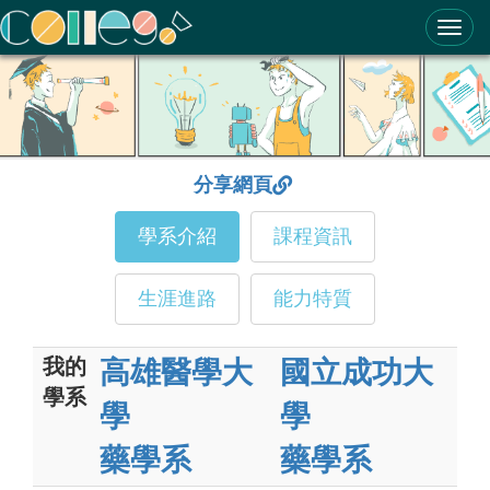
ColleGo! 大學選才與高中育才輔助系統
分享網頁
學系介紹
課程資訊
生涯進路
能力特質
我的
高雄醫學大
國立成功大
學系
學
學
藥學系
藥學系