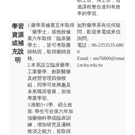
碩士班、博士班，透
過課程整合達到有效
率的學習。
1.藥學系修業五年取得
如對藥學系有任何疑
學習
「藥學士」或他校修
問，歡迎來電或來信
資源
業六年取得「臨床藥
詢問。
或補
學士」，皆可考取藥
電話：06-2353535-680
充說
師執照，取得藥師資
0
格。
Email：em76800@emai
明
2.本系設立臨床藥學、
l.ncku.edu.tw
工業藥學、創新醫藥
及經營管理四個模
組，同學可依興趣及
未來職涯發展，加強
專業學習。
3.推動5+1學、碩士政
策: 學生可在第六年加
強藥物科學或臨床訓
練，增加研究及邏輯
推演之能力，並取得