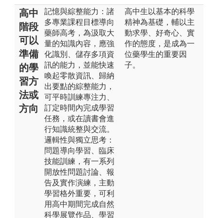
記憶與綜整能力：諸
高中生以基本的科學
高中
多專業課程目標導向
精神為基礎，輔以主
階段
藥師高考，為汲取大
動求學、好奇心、實
可以
量的知識內容，應強
作的態度，是成為一
準備
化識別、儲存多項資
位藥學生的重要因
訊的能力，並能快速
子。
的學
喚起零散資訊、歸納
習方
出要點的綜整能力，
法或
可平時訓練專注力、
方向
訂定時間內完成學習
任務，或在讀書會進
行知識統整與交流。
邏輯性與獨立思考：
問題導向學習、臨床
技能訓練，有一系列
開放性問題討論、報
告及實作演練，主動
學習格外重要，可利
用高中期間完成自然
科學展覽作品、學習