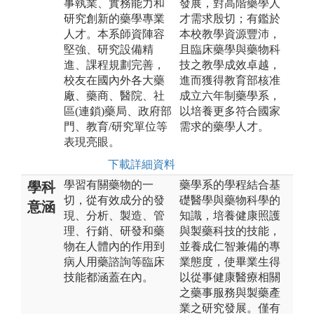
事執業、實務能力和
發展，對高階藥學人
研究創新的藥學專業
才需求殷切；有鑑於
人才。本系師資陣容
本校教學資源豐沛，
堅強、研究設備精
且臨床藥學與藥物科
進、課程規劃完善，
技之教學成效卓越，
校友在國內外各大藥
進而獲得教育部核准
廠、藥商、醫院、社
成立六年制藥學系，
區(連鎖)藥局、政府部
以培養更多符合國家
門、教育/研究單位等
需求的藥學人才。
表現亮眼。
下載詳細資料
學習有關藥物的一
藥學系的學程結合基
學科
切，從有效成分的發
礎醫學與藥物科學的
意涵
現、分析、製造、管
知識，培養健康照護
理、行銷、研發和藥
與製藥科技的技能，
物在人體內的作用到
並養成仁智兼備的專
病人用藥諮詢等臨床
業態度，使畢業生得
技能都涵蓋在內。
以從事健康醫療相關
之藥事服務與製藥產
業之研究發展。僅有