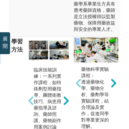
藥學系畢業生方具有
應考藥師資格，藥師
是立法授權得以監製
藥物、保障用藥效益
與安全的專業人才。
展
學習
開
方法
藥物科學實驗
臨床技能訓
問
課程：
練：一系列實
職場實習：全
(P
透過藥物化
作課程，如特
省各大醫院/社
向
學、藥物分
殊劑型用藥指
區藥局、政府
上
析、藥劑學等
導、團體衛教
部門、藥商、
學
實驗課程，結
技巧、病患用
藥廠、海外實
模
合理論及實
藥指導及諮
習(美國、泰
導
作，促進同學
詢、藥師照
國、澳洲、上
大
對專業更深的
護、藥物副作
海等地)。
由
理解。
用案例討論