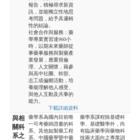
報告，積極尋求新資
訊，並能獨立性地思
考問題，給予具邏輯
性的結論。
社會合作與服務：藥
學專業實習達960小
時，以期未來藥師從
事藥事服務與製藥產
業發展，應重視倫
理、人文關懷，藉參
與高中社團、幹部、
志工或偏鄉活動，培
養能理解他人感受、
與他人互動及共事的
能力。
下載詳細資料
藥學系為國內目前唯
藥學系課程除基礎科
與相
一可考藥師證書的科
學、基礎醫學外，尚
關科
系。其他如製藥工程
有臨床藥學與藥物科
系之
系、中國藥學暨中藥
技兩大面向之專業訓