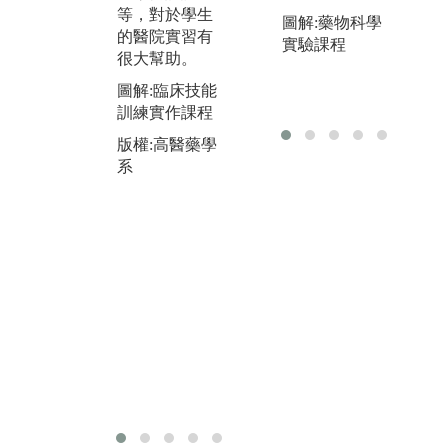
圖解:UAMS(美
而
等，對於學生
圖解:藥物科學
國阿肯色醫學
習
的醫院實習有
實驗課程
大學)實習
中
很大幫助。
生
版權:高醫藥學
圖解:臨床技能
被
系
訓練實作課程
動
學
版權:高醫藥學
導
系
識
停
材
生
化
識
與
圖
版
系