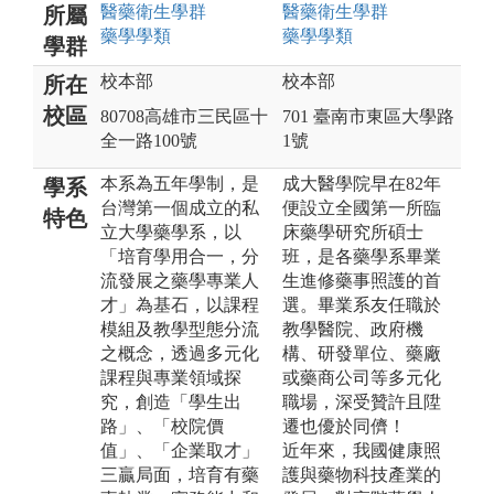
醫藥衛生
學群
醫藥衛生
學群
所屬
藥學
學類
藥學
學類
學群
校本部
校本部
所在
校區
80708高雄市三民區十
701 臺南市東區大學路
全一路100號
1號
本系為五年學制，是
成大醫學院早在82年
學系
台灣第一個成立的私
便設立全國第一所臨
特色
立大學藥學系，以
床藥學研究所碩士
「培育學用合一，分
班，是各藥學系畢業
流發展之藥學專業人
生進修藥事照護的首
才」為基石，以課程
選。畢業系友任職於
模組及教學型態分流
教學醫院、政府機
之概念，透過多元化
構、研發單位、藥廠
課程與專業領域探
或藥商公司等多元化
究，創造「學生出
職場，深受贊許且陞
路」、「校院價
遷也優於同儕！
值」、「企業取才」
近年來，我國健康照
三贏局面，培育有藥
護與藥物科技產業的