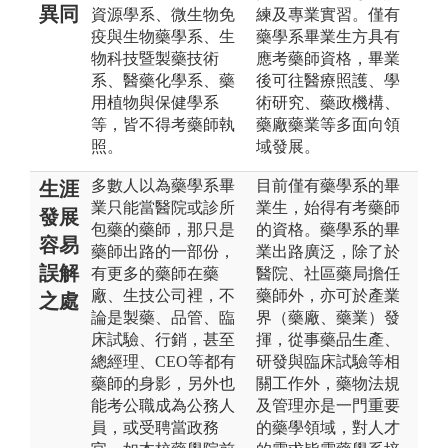
異同
資源學系、微生物免
練及專業實習。僅有
疫與生物藥學系、生
藥學系畢業生方具有
物科技暨製藥技術
應考藥師資格，畢業
系、醫藥化學系、藥
後可往醫療照護、學
用植物與保健學系
術研究、藥政機構、
等，皆不得考藥師執
藥廠藥業等多面向領
照。
域發展。
多數人以為藥學系畢
目前僅有藥學系的畢
生涯
業只能當醫院或診所
業生，始得有考藥師
發展
包藥的藥師，那只是
的資格。藥學系的畢
容易
藥師出路的一部份，
業出路廣泛，除了於
誤解
有更多的藥師在藥
醫院、社區藥局擔任
廠、生技公司裡，不
藥師外，亦可於產業
之處
論是製藥、品管、臨
界（藥廠、藥業）發
床試驗、行銷，甚至
揮，從事藥品生產、
總經理、CEO等都有
研發與臨床試驗等相
藥師的身影，另外也
關工作外，藥物法規
能考公職成為公務人
及管理亦是一門重要
員，或受聘當政務
的藥學領域，對人才