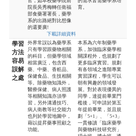
官，如本校藥學院前
的需求皆需藥學系培
院長吳秀梅轉任衛福
育。
部食藥署署長，藥學
系的出路絕對比想像
的還要廣!
下載詳細資料
外界常誤以為藥學系
本系為六年制藥學
學習
只有學習跟藥物相關
系，加強臨床藥學相
方法
的科目，但藥學領域
關課程外，也規劃了
容易
相當廣泛，包含西
更多臨床實習。規劃
誤解
藥、中藥、香粧品、
有各領域之進階專業
保健食品、生技相關
實習課程，學生可以
之處
等。除藥物知識外，
朝有興趣的領域發
醫療保健、病人照護
展。對於表現優異的
等相關知識亦須學
同學，達提前畢業門
習，另外溝通技巧、
檻後，可申請於第五
病人衛教等社交能力
年提前畢業，並且規
也列於學習地圖中，
劃「5+1」、「5+3」
藉以提昇藥事照顧之
一貫修讀「臨床藥學
功能。
與藥物科技研究所」