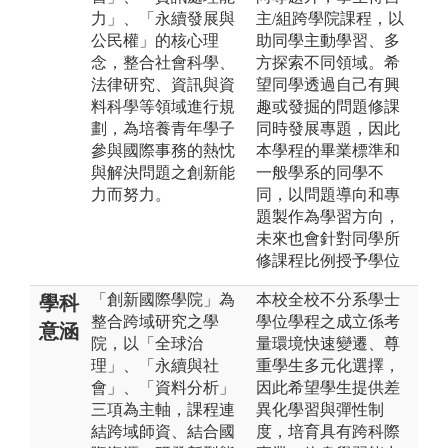
力」、「永續發展與
主/組跨學院課程，以
公民權」的核心理
助同學主動學習、多
念，整合社會科學、
方探索不同領域。希
法律研究、資訊與資
望同學透過自己有興
料科學等領域進行規
趣或發掘的問題修課
劃，為培養青年學子
同時發展專題，因此
參與國際事務的熱忱
本學程的畢業標準和
與解決問題之創新能
一般學系的同學不
力而努力。
同，以問題導向和專
題製作為學習方向，
未來也會針對同學所
修課程比例授予學位
「創新國際學院」為
本校全校不分系學士
學科
整合跨域研究之學
學位學程之成立係考
意涵
院，以「全球治
量環境快速變遷、尊
理」、「永續與社
重學生多元化選擇，
會」、「資料分析」
因此希望學生提供差
三項為主軸，課程連
異化學習與彈性制
結跨域師資、結合國
度，培育具有跨科際