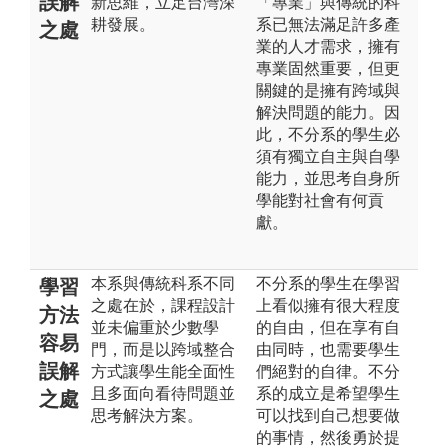
誤解
新思維，立足台灣深
「專業」與傳統的科
耕發展。
系已無法滿足許多產
之處
業的人才需求，擁有
專業固然重要，但更
關鍵的是擁有跨域與
解決問題的能力。因
此，不分系的學生必
須有獨立自主與自學
能力，並思考自身所
學能對社會有何貢
獻。
本系與傳統科系不同
不分系的學生在學習
學習
之處在於，課程設計
上看似擁有很大程度
方法
並未偏重於少數學
的自由，但在享有自
容易
門，而是以跨域整合
由同時，也需要學生
誤解
方式讓學生能全面性
們絕對的自律。不分
且多面向看待問題並
系的成立是希望學生
之處
思考解決方案。
可以找到自己想要做
的事情，然後勇於提