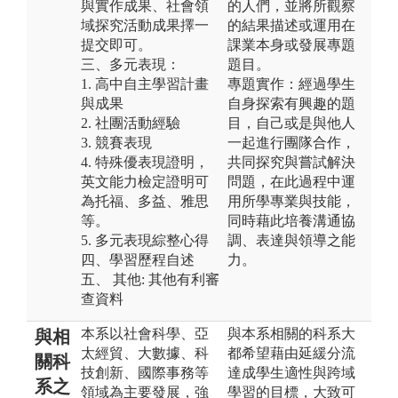
與實作成果、社會領
的人們，並將所觀察
域探究活動成果擇一
的結果描述或運用在
提交即可。
課業本身或發展專題
三、多元表現：
題目。
1. 高中自主學習計畫
專題實作：經過學生
與成果
自身探索有興趣的題
2. 社團活動經驗
目，自己或是與他人
3. 競賽表現
一起進行團隊合作，
4. 特殊優表現證明，
共同探究與嘗試解決
英文能力檢定證明可
問題，在此過程中運
為托福、多益、雅思
用所學專業與技能，
等。
同時藉此培養溝通協
5. 多元表現綜整心得
調、表達與領導之能
四、學習歷程自述
力。
五、 其他: 其他有利審
查資料
本系以社會科學、亞
與本系相關的科系大
與相
太經貿、大數據、科
都希望藉由延緩分流
關科
技創新、國際事務等
達成學生適性與跨域
系之
領域為主要發展，強
學習的目標，大致可