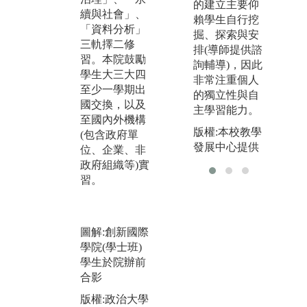
出、「協商劇
的建立主要仰
之
續與社會」、
場實作：離岸
賴學生自行挖
同
「資料分析」
風電進行式」
掘、探索與安
聯
三軌擇二修
課程、「移民
排(導師提供諮
「
習。本院鼓勵
工研究實作課
詢輔導)，因此
HO
學生大三大四
程」 與USR 計
非常注重個人
」
至少一學期出
畫結合舉辦政
的獨立性與自
邁
國交換，以及
大移民工營以
主學習能力。
讓
至國內外機構
提升高中生對
政
版權:本校教學
(包含政府單
移工議題的認
經
發展中心提供
位、企業、非
識，並透過多
考
政府組織等)實
門創國課程參
各
習。
與政大 InnoFes
何
t 聯展，與產業
最
實務連結以促
時
進AI技術的融
圖解:創新國際
適
合。
學院(學士班)
案
學生於院辦前
圖解:政大移民
圖
合影
工營隊遊行，
衛
學生與高中生
版權:政治大學
大