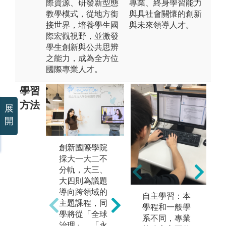
際資源、研發新型態
專業、終身學習能力
教學模式，從地方銜
與具社會關懷的創新
接世界，培養學生國
與未來領導人才。
際宏觀視野，並激發
學生創新與公共思辨
之能力，成為全方位
國際專業人才。
學習
方法
展
開
創新國際學院
學院三軌專題
及
採大一大二不
與實作課程發
突
分軌，大三、
展多元特色成
學
大四則為議題
果，如「社會
領
導向跨領域的
創新設計實
自主學習：本
識
主題課程，同
作」 實驗計畫
學程和一般學
解
學將從「全球
於寶藏巖展
系不同，專業
全
治理」、「永