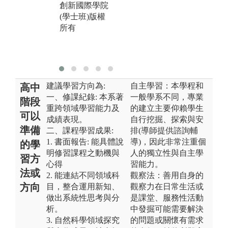
合影
創新國際學院
版
(學士班)版權
版權:政治大學
創
所有
創新國際學院
(
(學士班)版權
所
所有
建議學習方向為:
自主學習：本學程和
高中
一、修課紀錄: 本系著
一般學系不同，專業
階段
重跨領域學習能力及
的建立主要仰賴學生
可以
成績表現。
自行挖掘、探索與安
準備
二、課程學習成果:
排(導師提供諮詢輔
1. 書面報告: 能具體說
導)，因此非常注重個
的學
明修習課程之動機與
人的獨立性與自主學
習方
心得
習能力。
法或
2. 能連結不同領域科
觀察法：善用自身的
方向
目，整合運用新知、
觀察力在日常生活或
做出系統性思考與分
是課堂、服務性活動
析。
中發掘可能需要解決
3. 自然科學領域探究
的問題或關懷有需求