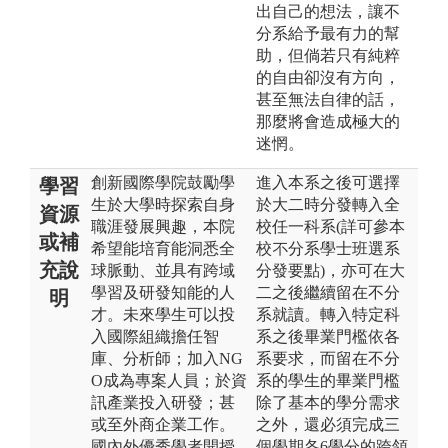
出自己的想法，讓不
分系給予最有力的幫
助，但倘若只有純粹
的自由卻沒有方向，
甚至無法自律的話，
那麼將會造成極大的
迷惘。
創新國際學院鼓勵學
進入本系之後可選擇
學習
生於大學時探索自身
於大二時分發轉入全
資源
職涯發展興趣，本院
校任一科系(詳可參本
或補
希望能培育能洞悉全
校不分系學士班選系
充說
球脈動、並具有跨域
分發要點)，亦可在大
學習及研發知能的人
二之後繼續留在不分
明
才。未來學生可以投
系就讀。轉入特定科
入國際組織擔任智
系之後畢業門檻依各
庫、分析師；加入NG
系要求，而留在不分
O成為專案人員；於資
系的學生的畢業門檻
訊產業投入研發；甚
除了基本的學分需求
或至外商企業工作。
之外，還必須完成三
國內外優秀學者開授
個學期各6學分的跨領