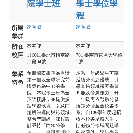
院學士班
學士學位學
程
跨領域
跨領域
所屬
學群
校本部
校本部
所在
校區
116011臺北市指南路
701 臺南市東區大學路
二段64號
1號
創新國際學院為台灣
本系一年級學生可藉
學系
第一個以全球研究前
延後分流之優勢，引
特色
瞻策略為中心的學
導其跨領域探索學習
院，本院學士班為全
興趣及發展能力，升
英語授課，並提供多
二年級再依選系分發
語學習環境，以及問
規定分發至全校各學
題解決導向與跨領域
系。自106學年度起招
整合型訓練，課程設
收本校各系轉系生，
計秉持「跨領域學
除必修跨領域問題導
習」、「資訊處理能
向專題外，學生得自