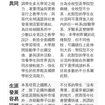
異同
調學生多元學習之能
分為全校型及學院型
力，著重理論與實務
兩種。全校型不分
並行之教學方向，與
系：此類型的學生在
當代全球議題與社會
分流時可選擇進入校
發展潮流緊密連結。
內的任一科系(除醫學
為目前相關系所中，
系、牙醫系及雙聯學
少數以全英語之教學
制)，本學程即屬於此
設計，創造全面國際
種類型，但不同他
化學習環境，大學期
校，可繼續往上延伸
間鼓勵學子出國交
到大四；學院型不分
換、參與課外活動，
系：此類型的學生在
培養學生與世界資訊
分流時僅能在所屬學
同步接軌能力，強化
院下選擇就讀科系，
學生的世界觀及國際
目前多數的不分系屬
學術交流能力。
此類。
本系培育之國際人
不分系的學生「沒有
生涯
才，除了赴國外繼續
專業」是最常被誤解
發展
深造及開拓海外市場
的地方，然而現今社
容易
外，亦鼓勵學子以創
會變遷快速，所謂的