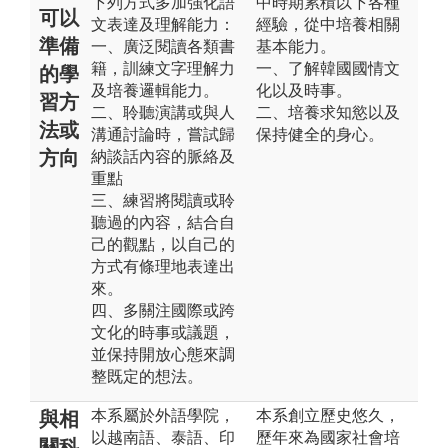
下列方式多加強化語
中時期累積以下各種
可以
文表達及理解能力：
經驗，從中培養相關
準備
一、廣泛閱讀各類書
基本能力。
籍，訓練文字理解力
一、了解韓國國情文
的學
及培養邏輯能力。
化以及時事。
習方
二、聆聽演講或與人
二、培養求知慾以及
法或
溝通討論時，嘗試歸
保持健全的身心。
方向
納談話內容的脈絡及
重點
三、練習將閱讀或聆
聽過的內容，結合自
己的觀點，以自己的
方式有條理地表達出
來。
四、多關注國際或跨
文化的時事或議題，
並保持開放心態來調
整既定的想法。
本系屬於外語學院，
本系創立歷史悠久，
與相
以越南語、泰語、印
歷年來為國家社會培
關科