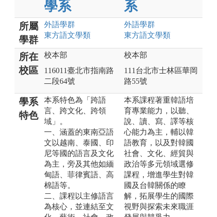
學系
系
外語
學群
外語
學群
所屬
東方語文
學類
東方語文
學類
學群
校本部
校本部
所在
校區
116011臺北市指南路
111台北市士林區華岡
二段64號
路55號
本系特色為「跨語
本系課程著重韓語培
學系
言、跨文化、跨領
育專業能力，以聽、
特色
域」。
說、讀、寫、譯等核
一、涵蓋的東南亞語
心能力為主，輔以韓
文以越南、泰國、印
語教育，以及對韓國
尼等國的語言及文化
社會、文化、經貿與
為主，旁及其他如緬
政治等多元領域選修
甸語、菲律賓語、高
課程，增進學生對韓
棉語等。
國及台韓關係的瞭
二、課程以主修語言
解，拓展學生的國際
為核心，並連結至文
視野與探索未來職涯