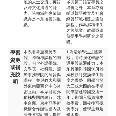
地的人士交流，英語
域與第二語言專長之
及跨文化溝通的能
培養之外，本系亦有
力、跨領域的專業知
輔以韓語教育及社會
識亦是本系培養的重
經貿領域相關之選修
點。
課程，作為累積學生
之後就業、教學或進
修從事學術研究之基
礎。
本系非常重視跨學
1.為增加學生之國際
學習
院、跨領域課程的開
觀，同時強化韓語的
資源
設，包含外語學院、
運用與溝通能力，本
或補
文學院、社科院、國
系具備與韓國50所姊
充說
際事務學院的師資與
妹校簽訂交換學生制
課程，亦與政大和國
度之優勢，同學可於
明
外東南亞研究中心緊
大三或大四的在學期
密互動。本系目前亦
間申請赴韓國交換一
積極與國內銀行、越
年，期間只需負擔本
南台商、東南亞學術
校學費，回校後可抵
機構合作辦理國內及
免學分，使學生無延
海外實習計畫，提供
畢困擾。