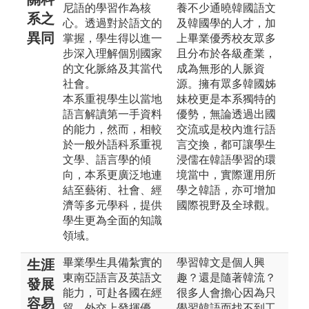
尼語的學習作為核
養不少通曉韓國語文
系之
心。透過對於語文的
及韓國學的人才，加
異同
掌握，學生得以進一
上畢業優秀校友眾多
步深入理解個別國家
且分布於各級產業，
的文化脈絡及其當代
成為無形的人脈資
社會。
源。擁有眾多韓國姊
本系重視學生以當地
妹校更是本系獨特的
語言解讀第一手資料
優勢，無論透過出國
的能力，然而，相較
交流或是校內進行語
於一般外語科系重視
言交換，都可讓學生
文學、語言學的傾
浸儒在韓語學習的環
向，本系更廣泛地連
境當中，實際運用所
結至藝術、社會、經
學之韓語，亦可增加
濟等多元學科，提供
國際視野及全球觀。
學生更為全面的知識
領域。
畢業學生具備紮實的
學習韓文是個人興
生涯
東南亞語言及英語文
趣？還是隨著韓流？
發展
能力，可赴各國在經
很多人會擔心因為只
容易
貿、外交上發揮優
學習韓語而找不到工