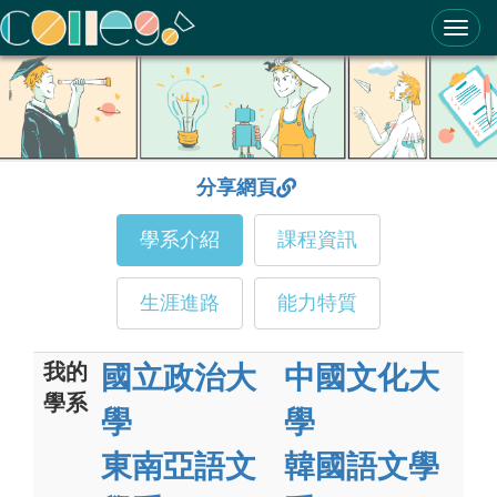
ColleGo! 大學選才與高中育才輔助系統
分享網頁
學系介紹
課程資訊
生涯進路
能力特質
我的
國立政治大
中國文化大
學系
學
學
東南亞語文
韓國語文學