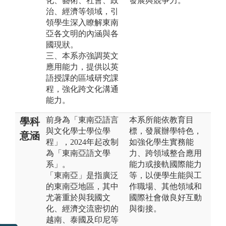
化、藝術、社會、政
發展與競爭力。
治、經濟等領域，引
領學生深入瞭解東南
亞各文明的內涵與各
國現狀。
三、本系亦強調英文
應用能力，提供以英
語授課的區域研究課
程，強化跨文化溝通
能力。
前身為「東南亞語言
本系所能依教育目
學科
與文化學士學位學
標，發展辦學特色，
意涵
程」，2024年起改制
如強化學生實務能
為「東南亞語文學
力、跨領域整合應用
系」。
能力或接軌國際能力
「東南亞」是指廣泛
等，以便學生能與工
的東南亞地區，其中
作職場、其他領域和
尤著重於與我國文
國際社會做良好互動
化、經濟交流密切的
與銜接。
越南、泰國及印尼等