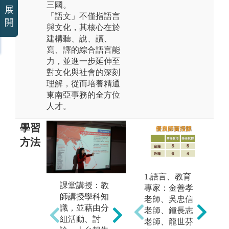
三國。
展
「語文」不僅指語言
開
與文化，其核心在於
建構聽、說、讀、
寫、譯的綜合語言能
力，並進一步延伸至
對文化與社會的深刻
理解，從而培養精通
東南亞事務的全方位
人才。
學習
方法
1.語言、教育
課堂講授：教
專家：金善孝
短
師講授學科知
老師、吳忠信
式
識，並藉由分
老師、鍾長志
南
組活動、討
老師、龍世芬
尼