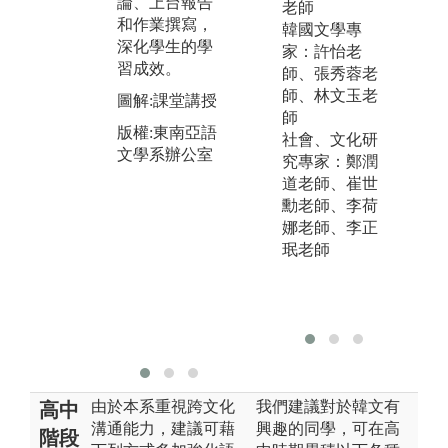
論、上台報告
老師
課外學術演
辦
和作業撰寫，
韓國文學專
講：本系不定
式
深化學生的學
家：許怡老
期邀請東南亞
能
習成效。
師、張秀蓉老
教研相關學者
外
師、林文玉老
進行學術演
圖解:課堂講授
生
師
講，藉由接觸
有
版權:東南亞語
社會、文化研
多元的議題，
深
文學系辦公室
究專家：鄭潤
培養學生跨語
及
道老師、崔世
言、跨文化、
圖
勳老師、李荷
跨領域的知
外
娜老師、李正
能。
課
珉老師
圖解:越南文化
版
專題演講
師
版權:東南亞語
文學系辦公室
由於本系重視跨文化
我們建議對於韓文有
高中
溝通能力，建議可藉
興趣的同學，可在高
階段