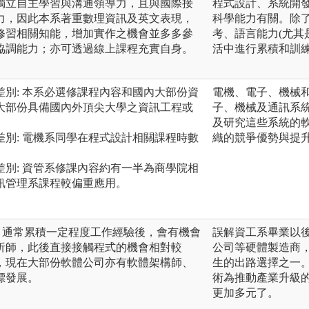
獨立自主學習與溝通領導力，且與國際接
程式設計、系統開
力，因此本系著重數理資訊及英文表現，
科學能力有關。除
修習相關知能，增加實作之機會並多多參
考、語言能力(尤其
協調能力；亦可透過線上課程充實自身。
活中進行累積和訓
別: 本系必選修課程內容和國內大部份資
電機、電子、機械
大部份具備國內外頂尖大學之資訊工程或
子、機械及通訊系
及研究這些系統的
別: 電機系同學在程式設計相關課程時數
織的競爭優勢與提
別: 資管系修課內容約有一半為商學院相
訊管理系課程較偏重應用。
 通常累積一定程度工作經驗後，會有機會
誤解資工系畢業以後
析師，此後直接接觸程式的機會相對較
公司等硬體製造商
，現在大部份軟體公司亦有軟體架構師、
生的出路選擇之一
標發展。
術為推動產業升級
更加多元了。