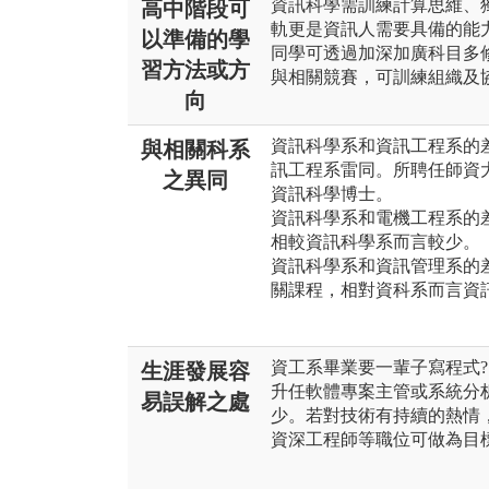
資訊科學需訓練計算思維、
高中階段可
軌更是資訊人需要具備的能
以準備的學
同學可透過加深加廣科目多
習方法或方
與相關競賽，可訓練組織及
向
資訊科學系和資訊工程系的差
與相關科系
訊工程系雷同。所聘任師資
之異同
資訊科學博士。
資訊科學系和電機工程系的差
相較資訊科學系而言較少。
資訊科學系和資訊管理系的差
關課程，相對資科系而言資
資工系畢業要一輩子寫程式?
生涯發展容
升任軟體專案主管或系統分
易誤解之處
少。若對技術有持續的熱情
資深工程師等職位可做為目