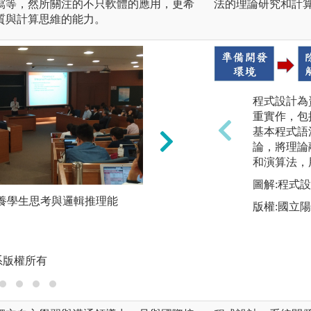
寫等，然所關注的不只軟體的應用，更希
法的理論研究和計
質與計算思維的能力。
程式設計為
重實作，包
基本程式語
論，將理論
和演算法，
圖解:程式
培養學生思考與邏輯推理能
軟體--培育學生定
版權:國立
科技發展能力。
圖解:小組討論、線
系版權所有
版權:政治大學資科