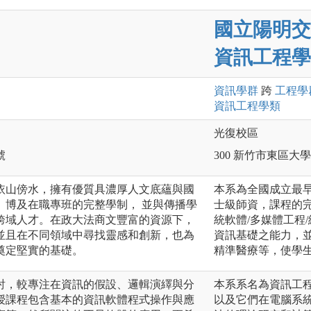
國立陽明交
資訊工程學
資訊
學群
跨
工程
學
資訊工程
學類
光復校區
號
300 新竹市東區大學
依山傍水，擁有優質具濃厚人文底蘊與國
本系為全國成立最早
、博及在職專班的完整學制， 並與傳播學
士級師資，課程的完
跨域人才。在政大法商文豐富的資源下，
統軟體/多媒體工程
並且在不同領域中尋找靈感和創新，也為
資訊基礎之能力，
奠定堅實的基礎。
精準醫療等，使學
討，較專注在資訊的假設、邏輯演繹與分
本系系名為資訊工
授課程包含基本的資訊軟體程式操作與應
以及它們在電腦系