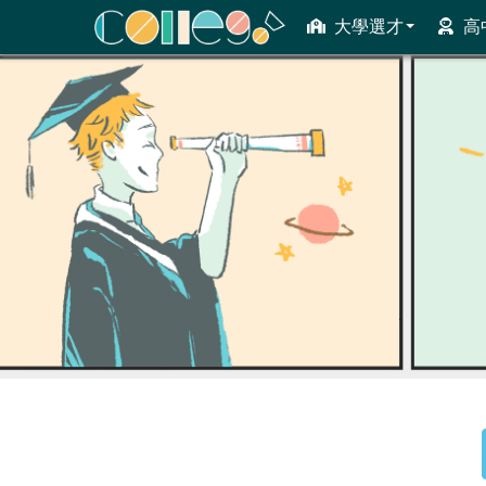
大學選才
高
ColleGo! 大學選才與高中育才輔助系統