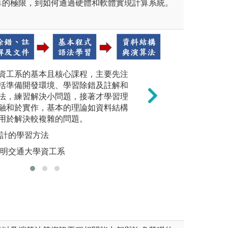
算的極限，到如何通過硬體和軟體實現計算系統。
資工系的基本且核心課程，主要先注
系統開發
括準備開發環境、學習除錯及註解和
的開發，主
法，練習解決小問題，接著才學習理
對整個系
融和於實作，基本的理論如資料結構
用程式的
用於解決較複雜的問題。
動程式開
設計的學習方法
圖解:系統
義、開發與自我學習新進資訊
實作與實驗
陽明交通大學資工系
版權:國立
圖解:實作與實驗
上互動
版權:政治大學資
系版權所有