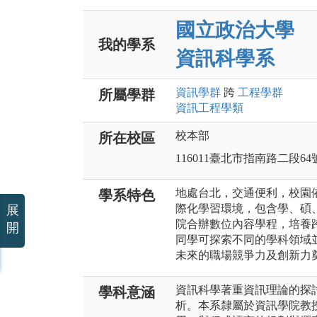
國立政治大學
我的學系
資訊科學系
資訊
學群
跨
工程
學群
所屬學群
資訊工程
學類
校本部
所在校區
116011臺北市指南路二段64
地處台北，交通便利，校園
學系特色
際化學習環境，包含學、碩
展
院合辦數位內容學程，培養
開
同學可探索不同的學科領域
未來的職場競爭力及創新力
資訊科學著重資訊理論的探
學科意涵
析。本系隸屬於資訊學院教