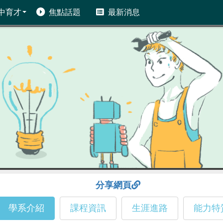
中育才
焦點話題
最新消息
分享網頁
學系介紹
課程資訊
生涯進路
能力特