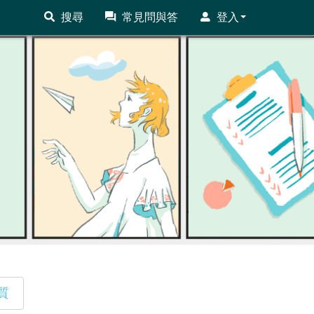
搜尋
常見問與答
登入
質