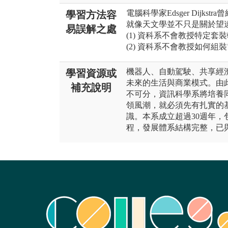
電腦科學家Edsger Dijk
學習方法容
就像天文學並不只是關於望
易誤解之處
(1) 資科系不會教授特定
(2) 資科系不會教授如何組
機器人、自動駕駛、共享經
學習資源或
未來的生活與商業模式。由
補充說明
不可分，資訊科學系將培養
領風潮，就必須先有扎實的
識。本系成立超過30週年
程，發展體系結構完整，已