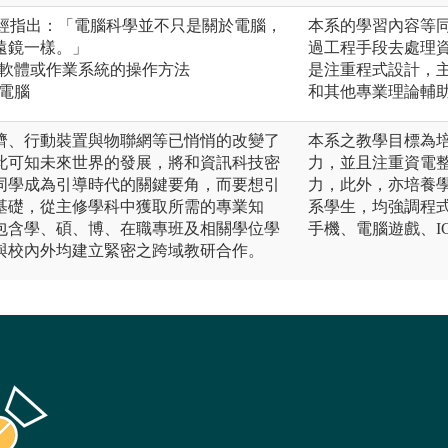
stra曾經指出：「電腦科學並不只是關於電腦，
本系的學習內容等
遠鏡一樣。」
過工程手段去處理
套裝軟體或作業系統的操作方法
是注重程式設計，
裝電腦
和其他專業理論輔
濟、行動裝置與物聯網等已悄悄的改變了
本系之教學目標為
此可知未來世界的發展，將和資訊科技密
力，並且注重資電
同學成為引導時代的關鍵要角，而要想引
力，此外，亦培養
基礎，從主修學科中獲取所需的專業知
系學生，均強調程
，包含學、碩、博、在職專班及相關學位學
手機、電腦遊戲、I
與校內外均建立緊密之跨域教研合作。