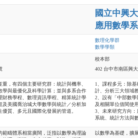
國立中興大
應用數學系
數理化
學群
數學
學類
校本部
號
402 台中市南區興大
並重，有四個主要研究群：統計與機率、
1、課程多元：除基
數學與最優化及科學計算；並與多系合作
計、分析三大領域
理財務學程、數理資訊學程、精算統計學
2、設有「中部數學
程及美國喬治城大學數學與統計／分析加
及相關單位借閱使
生優質、多元且國際化發展的管道。
3、未來研究方向
系統、統計方法與
的範疇體系相當廣闊，泛指以數學為理論
以數學為基礎，擴