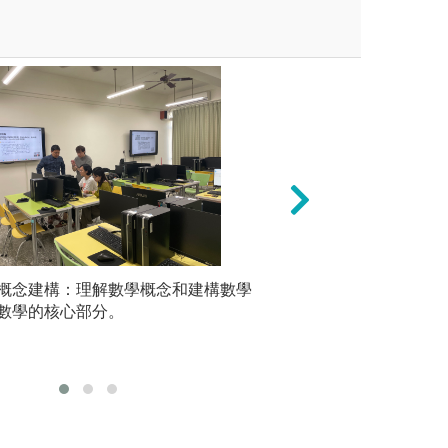
程皆有演習課，由助教帶領學
概念建構：理解數學概念和建構數學
自主學習：大部分
推理應用
學生更能充分瞭解上課的內
數學的核心部分。
資料庫，學生課後
以應用於
習。
決。透過
學推理技
課
圖解:政大應數雲
用數學系版權所有
版權:政治大學應