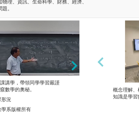
如物理、資訊、生命科學、財務、經濟、
問題。
課講學，帶領同學學習嚴謹
窺數學的奧秘。
演習課程：必修課
概念理解、
生實際做習題，讓
知識是學習
課形況
容。
數學系版權所有
圖解:線性代數實習
版權:政治大學應