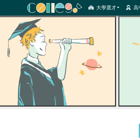
大學選才
高
ColleGo! 大學選才與高中育才輔助系統