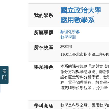
國立政治大學
我的學系
應用數學系
數理化
學群
所屬學群
數學
學類
校本部
所在校區
116011臺北市指南路二段64
本系的課程規劃理論與實務
學系特色
展
微分方程與動態系統、離散
開
設有巨量資料分析學程、數
程、電子物理學程、教育學
速雙聯學位學程等，提供學
數學是科學之母。應用數學
學科意涵