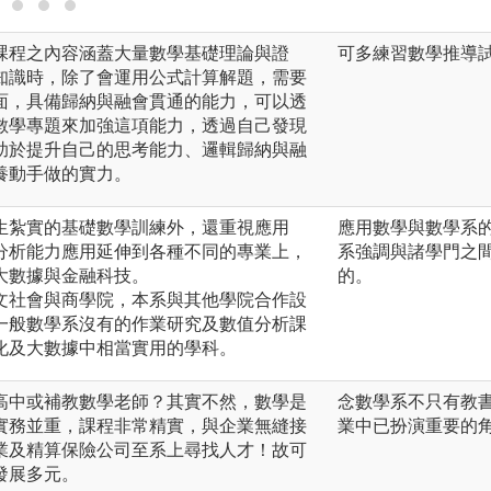
課程之內容涵蓋大量數學基礎理論與證
可多練習數學推導
知識時，除了會運用公式計算解題，需要
面，具備歸納與融會貫通的能力，可以透
數學專題來加強這項能力，透過自己發現
助於提升自己的思考能力、邏輯歸納與融
養動手做的實力。
生紮實的基礎數學訓練外，還重視應用
應用數學與數學系
分析能力應用延伸到各種不同的專業上，
系強調與諸學門之
大數據與金融科技。
的。
文社會與商學院，本系與其他學院合作設
一般數學系沒有的作業研究及數值分析課
化及大數據中相當實用的學科。
高中或補教數學老師？其實不然，數學是
念數學系不只有教書
實務並重，課程非常精實，與企業無縫接
業中已扮演重要的角
業及精算保險公司至系上尋找人才！故可
發展多元。