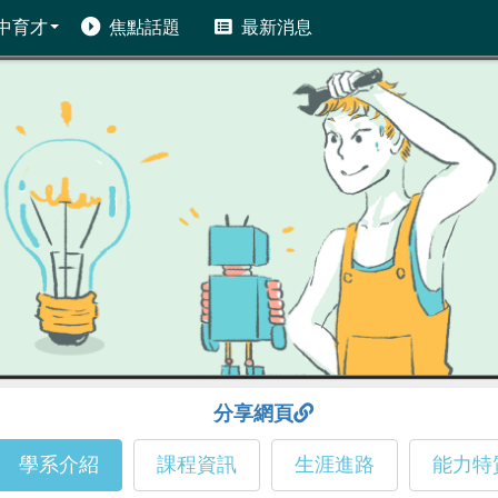
中育才
焦點話題
最新消息
分享網頁
學系介紹
課程資訊
生涯進路
能力特