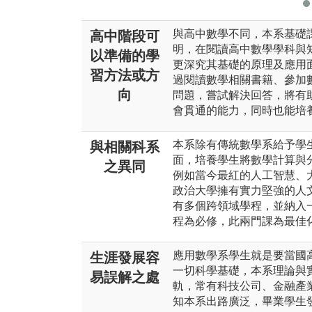
與高中數學不同，本系基礎
高中階段可
明，在閱讀高中數學學科與
以準備的學
更深究其基礎的原理及應用
習方法或方
過閱讀數學相關書籍、參加
向
問題，嘗試解決回答，將有
會貫通的能力，同時也能培
本系除有傳統數學系給予學
與相關科系
面，培養學生將數學計算與
之異同
例如當今最紅的人工智慧、
政治大學擁有實力堅強的人
有多個跨領域學程，並納入
程為必修，此兩門課為最佳
應用數學系學生就是要當國
生涯發展容
一切科學基礎，本系理論與
易誤解之處
軌，常有科技公司、金融產
知本系出路廣泛，畢業學生