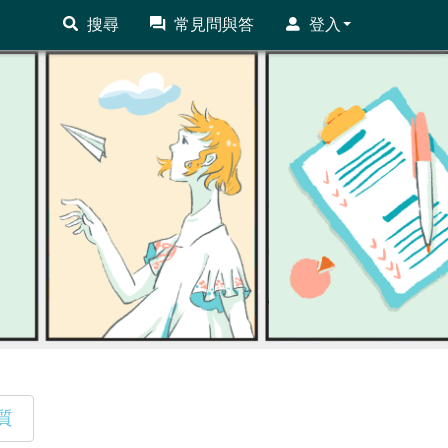
搜尋
常見問與答
登入
質