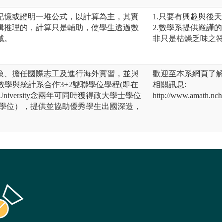
記憶或證明一堆公式，以計算為主，其實
1.只要有興趣與後
輯推理的，計算只是輔助，使學生透過數
2.數學系提供嚴謹
域。
非只是枯燥乏味之符
換、擔任國際志工及進行海外實習，並與
歡迎至本系網頁了解
rsity的數學與統計系合作3+2雙聯學位學程(即在
相關訊息:
 University念兩年可同時獲得政大學士學位
http://www.amath.nch
rsity碩士學位），提供並協助優秀學生出國深造，