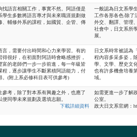
夠找語言相關工作，事實不然。阿語僅是
一般認為日文系學
系學生多數將語言專才與未來職涯規劃做
工作各形各色‧除
修、輔修外系的課程，如國貿、企管、傳
外交、翻譯、管理
社會中，日文系所
展。
語言，需要付出時間和心力來學習。有的
日文系時常被認為
習得很好，在初面對阿語時會略感挫折，
程內容多采多姿，
豐富的老師們一步一步前進，每一年級皆
學、文學、歷史文
課程，逐步讓學生不斷累積阿語能力，付
也有許多機會培養
。(附上系必修科目表可供參考)
域。
生參考，除了對本系有興趣之外，也應了
如需更進一步了解
以便同學未來規劃及選填志願。
公室。
下載詳細資料
政大日文系官網：https://