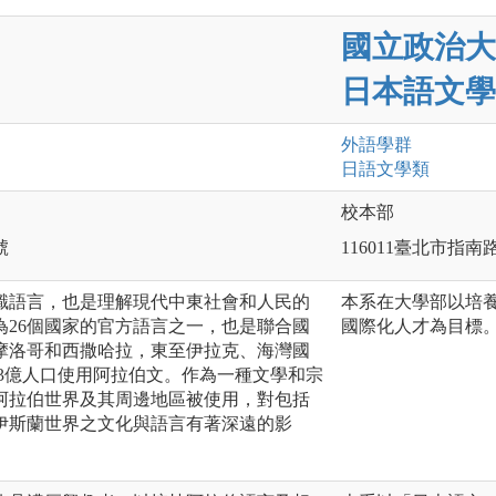
國立政治大
日本語文學
外語
學群
日語文
學類
校本部
號
116011臺北市指南
識語言，也是理解現代中東社會和人民的
本系在大學部以培
為26個國家的官方語言之一，也是聯合國
國際化人才為目標
摩洛哥和西撒哈拉，東至伊拉克、海灣國
13億人口使用阿拉伯文。作為一種文學和宗
阿拉伯世界及其周邊地區被使用，對包括
伊斯蘭世界之文化與語言有著深遠的影