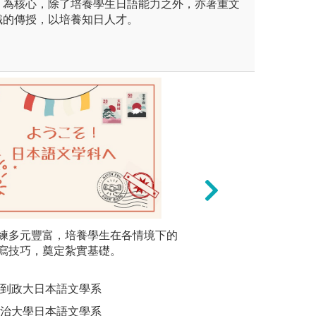
」為核心，除了培養學生日語能力之外，亦著重文
識的傳授，以培養知日人才。
同時，強調文化方
以聽、說、讀、寫為訓練重
練多元豐富，培養學生在各情境下的
二、基礎
和關懷。
至四年級必修課目（共51學
寫技巧，奠定紮實基礎。
小班式教
版權:Pexels圖庫
有擋修規定。
日語寫作
供
來到政大日本語文學系
圖解:日文
政治大學日本語文學系
版權:國立