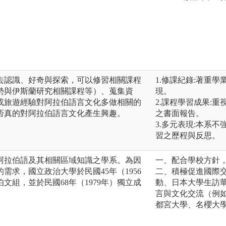
去認識、好奇與探索，可以修習相關課程
1.修課紀錄:著重
勢與伊斯蘭研究相關課程等）、蒐集資
現。
或旅遊經驗對阿拉伯語言文化多做相關的
2.課程學習成果:
否真的對阿拉伯語言文化產生興趣。
之書面報告。
3.多元表現:本系
習之歷程與反思。
阿拉伯語及其相關區域知識之學系。為因
一、配合學校方針
需求，國立政治大學於民國45年（1956
二、積極促進國際
文組，並於民國68年（1979年）獨立成
動、日本大學生訪華
言與文化交流（例
都宮大學、名櫻大