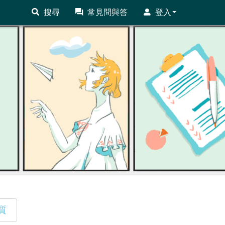
搜尋
常見問與答
登入
質