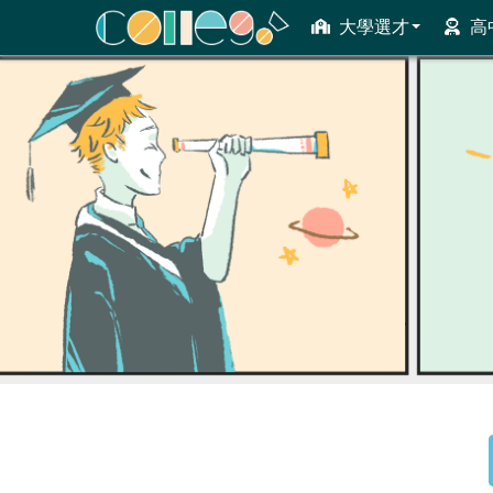
大學選才
高
ColleGo! 大學選才與高中育才輔助系統