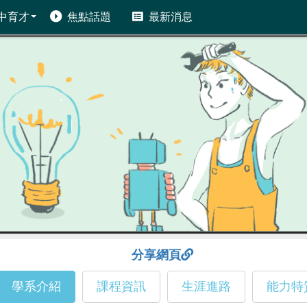
中育才
焦點話題
最新消息
分享網頁
學系介紹
課程資訊
生涯進路
能力特