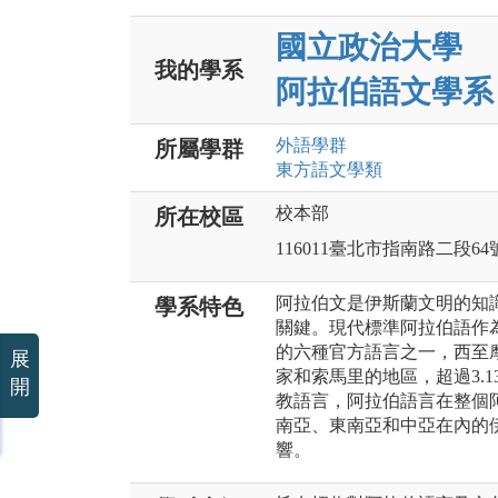
國立政治大學
我的學系
阿拉伯語文學系
外語
學群
所屬學群
東方語文
學類
校本部
所在校區
116011臺北市指南路二段64
阿拉伯文是伊斯蘭文明的知
學系特色
關鍵。現代標準阿拉伯語作
的六種官方語言之一，西至
展
家和索馬里的地區，超過3.
開
教語言，阿拉伯語言在整個
南亞、東南亞和中亞在內的
響。