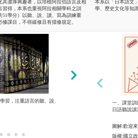
化具濃厚興趣者，以培植阿拉伯語言及相
本系以「日本語文
言習得，本系也重視阿拉相關學科之訓
學、歷史文化等知
共51學分）以聽、說、讀、寫為訓練重
必修課目，不得緩修且有擋修規定。
學習，注重語言的聽、說、
阿拉伯語言課程（
一、課堂訓
點）為系上一年級
日語聽說讀
分），不得緩休且
版權:Pexels圖庫提
圖解:歡迎
版權:國立