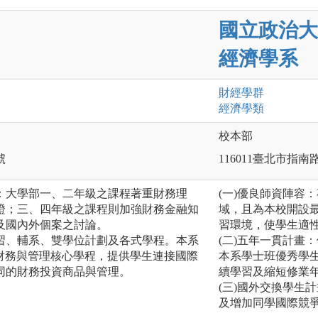
國立政治大
經濟學系
財經
學群
經濟
學類
校本部
號
116011臺北市指南
：大學部一、二年級之課程著重財務理
(一)優良師資陣容
證；三、四年級之課程則加強財務金融知
域，且為本校開設
及國內外個案之討論。
習環境，使學生適
習、輔系、雙學位計劃及各式學程。​本系
(二)五年一貫計畫
產財務與管理核心學程，提供學生連接國際
本系學士班優秀學
同的財務投資商品與管理。
續學習及縮短修業
(三)國外交換學生
及增加同學國際競