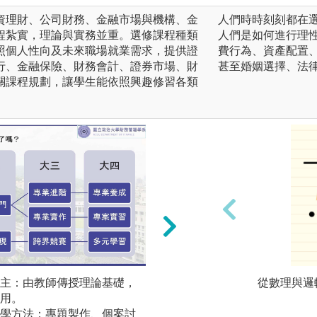
資理財、公司財務、金融市場與機構、金
人們時時刻刻都在
程紮實，理論與實務並重。選修課程種類
人們是如何進行理
照個人性向及未來職場就業需求，提供證
費行為、資產配置
行、金融保險、財務會計、證券市場、財
甚至婚姻選擇、法
關課程規劃，讓學生能依照興趣修習各類
主：由教師傳授理論基礎，
個案討論：課前研
從數理與邏
用。
建議，課中教師帶
學方法：專題製作、個案討
終完成個案問題的