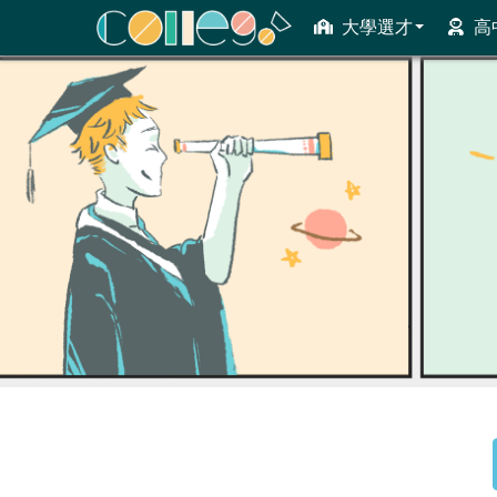
大學選才
高
ColleGo! 大學選才與高中育才輔助系統