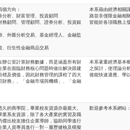
四個方向：
本系藉由經濟相關
券分析、財富管理、投資顧問
路並非僅限金融相
財務顧問、管理顧問、證券分析、投資銀
皆能於各項職務上
師、外匯分析交易、基金經理人、金融監
資、衍生性金融商品交易
在辦公室計算財務數據，而是涵蓋所有財
本系著重經濟基本
企業在面臨財務核心問題時做出解決跟建
之探討，使理論分
目標及價值，因此財務管理的課程了四大
後能快速適應、學
司財務」、「金融市場與機構」、「金融
悠久的商學院，畢業校友資源亦最龐大。
歡迎參考本系網站：https:
畢業系友資源，除了各大產業的實習及職
的傑出校友擔任企業導師，協助同學進行
企業人資專員進行ㄧ對ㄧ履歷健檢及模擬