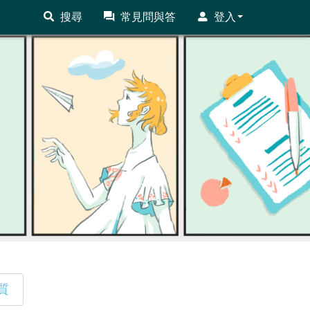
搜尋
常見問與答
登入
質