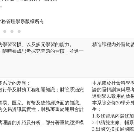
。
考、分析問題及尋
版權:國立政治大
財務管理學系版權所有
動的學習習慣、以及多元學習的能力。
精進課程內外關於
力：隨時養成思考探究問題的習慣，並進一
關系所的差異：
本系屬於社會科學
銀行學及財務工程相關知識；財管系涵完
論的邏輯訓練與思
達到學以致用的效
貿易、匯兌、貨幣及總體經濟面的知識。
本系除必修30學分
的交易資訊真實性，財務著重於運用會計
生：
1.多修習系內選修
濟理論的介紹及分析，部分著重於經濟模
2.申請雙主修、輔
3.出國交換拓展國