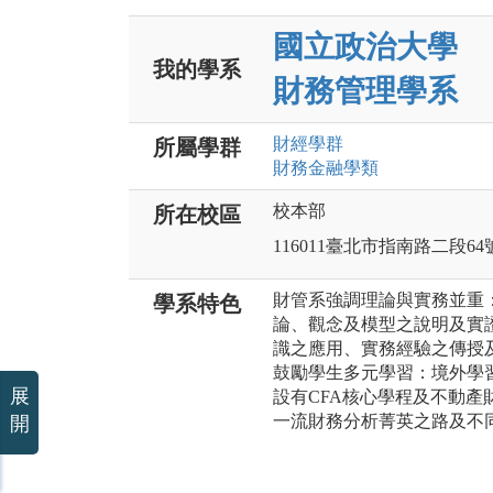
國立政治大學
我的學系
財務管理學系
財經
學群
所屬學群
財務金融
學類
校本部
所在校區
116011臺北市指南路二段64
財管系強調理論與實務並重
學系特色
論、觀念及模型之說明及實
識之應用、實務經驗之傳授
鼓勵學生多元學習：境外學
展
設有CFA核心學程及不動
一流財務分析菁英之路及不
開