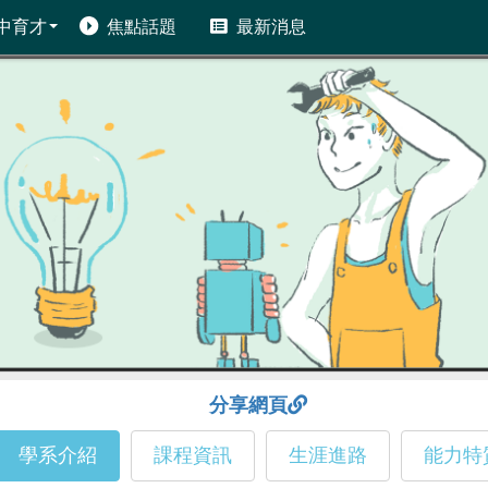
中育才
焦點話題
最新消息
分享網頁
學系介紹
課程資訊
生涯進路
能力特