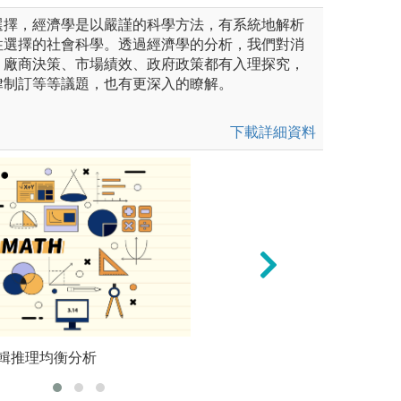
選擇，經濟學是以嚴謹的科學方法，有系統地解析
性選擇的社會科學。透過經濟學的分析，我們對消
、廠商決策、市場績效、政府政策都有入理探究，
律制訂等等議題，也有更深入的瞭解。
下載詳細資料
讀國內外實務個案並提出方案
輯推理均衡分析
實作演練：教師指
統計軟體
領全班學生進行議題討論，最
實作，同學以小組
方案建議。培養學生邏輯思