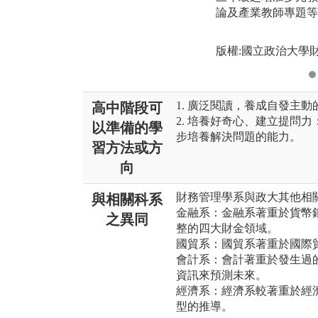
論及產業教師專題等
版權:國立政治大學
1. 廣泛閱讀，養成自發主
高中階段可
2. 培養好奇心、建立提問
以準備的學
步培養解決問題的能力。
習方法或方
向
財務管理學系與政大其他相
與相關科系
金融系：金融系著重於貨幣
之異同
整的四大財金領域。
國貿系：國貿系著重於國際
會計系：會計著重於發生過
資訊來預測未來。
經濟系：經濟系較著重於經
型的推導。