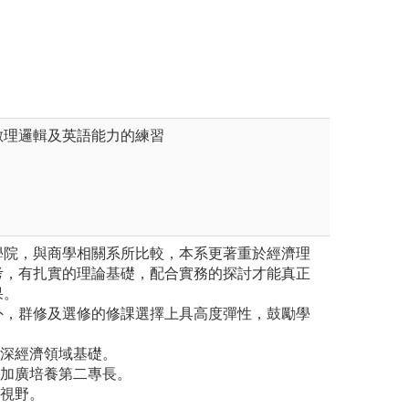
版權:國立政治大
找解答與判斷的能力。
學財務管理學系版權所有
數理邏輯及英語能力的練習
學院，與商學相關系所比較，本系更著重於經濟理
考，有扎實的理論基礎，配合實務的探討才能真正
果。
外，群修及選修的修課選擇上具高度彈性，鼓勵學
加深經濟領域基礎。
系加廣培養第二專長。
際視野。