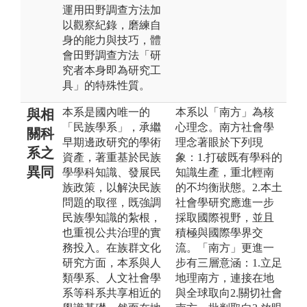
運用田野調查方法加
以觀察紀錄，磨練自
身的能力與技巧，體
會田野調查方法「研
究者本身即為研究工
具」的特殊性質。
本系是國內唯一的
本系以「南方」為核
與相
「民族學系」，承繼
心理念。南方社會學
關科
早期邊政研究的學術
理念著眼於下列現
系之
資產，著重基於民族
象：1.打破既有學科的
異同
學學科知識、發展民
知識生產，重北輕南
族政策，以解決民族
的不均衡狀態。2.本土
問題的取徑，既強調
社會學研究應進一步
民族學知識的紮根，
採取國際視野，並且
也重視公共治理的實
積極與國際學界交
務投入。在族群文化
流。「南方」更進一
研究方面，本系與人
步有三層意涵：1.立足
類學系、人文社會學
地理南方，連接在地
系等科系共享相近的
與全球取向2.關切社會