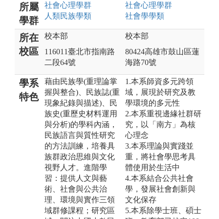
社會心理
學群
社會心理
學群
所屬
人類民族
學類
社會學
學類
學群
校本部
校本部
所在
校區
116011臺北市指南路
80424高雄市鼓山區蓮
二段64號
海路70號
藉由民族學(重理論掌
1.本系師資多元跨領
學系
握與整合)、民族誌(重
域，展現於研究及教
特色
現象紀錄與描述)、民
學環境的多元性
族史(重歷史材料運用
2.本系重視邊緣社群研
與分析)的學科內涵，
究，以「南方」為核
民族語言與質性研究
心理念
的方法訓練，培養具
3.本系理論與實踐並
族群政治思維與文化
重，將社會學思考具
視野人才。進階學
體使用於生活中
習：提供人文與藝
4.本系結合公共社會
術、社會與公共治
學，發展社會創新與
理、環境與實作三領
文化保存
域群修課程；研究區
5.本系除學士班、碩士