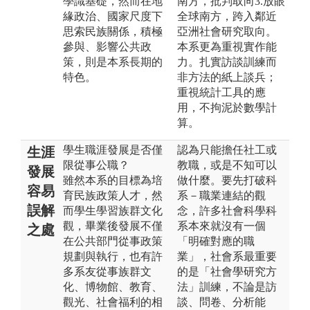
學識基礎，然而在地
南方，批判取向3.放眼
緣政治、國家尺度下
全球南方，跨入鄰近
思索民族關係，積極
亞洲社會研究取向。
參與、影響公共政
本系更為重視實作能
策，則是本系長期的
力。扎實訪談訓練而
特色。
非方法的紙上談兵；
重視統計工具的應
用，不拘泥於數學計
算。
學生職涯發展是否僅
認為只能擔任社工或
生涯
限從事公職？
教職，或是不知可以
發展
雖然本系的目標為培
做什麼。要先打破科
容易
育民族政策人才，然
系－職業連結的觀
誤解
而學生學習族群文化
念，許多社會科學科
觀，畢業後發展不僅
系本來就沒有一個
之處
在公共部門從事政策
「明確對應的職
規劃與執行，也有許
業」，社會系最重要
多系友從事族群文
的是「社會學研究方
化、博物館、教育、
法」訓練，不論是訪
觀光、社會福利的相
談、問卷、分析能