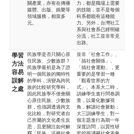
關產業，亦有在傳播
力，都是職場上需要
媒體、出版、娛樂等
的技能，並不是每個
領域服務，相當多
科系都能有這種能
元。
力。另外，台灣社工
系與社會系已經明確
分流，社工並非常見
出路。
民族學是否只關心原
並非「社會工作」、
學習
住民族、少數族群？
「搞社會關係」、
方法
民族學最初是為了證
「搞社會運動」，更
容易
明一個民族的獨特性
重要的是學習一種
誤解
的學科，演變為跨民
「觀看世界的方
族的比較研究學科，
式」。本系大二時，
之處
因此民族學不僅會關
訓練學生進行問卷調
心原住民族、少數族
查，以量化數據視
群，也強調透過跨文
角，解讀社會脈動；
化比較，對研究者自
大三訓練學生，對一
己所屬的文化產生反
個主題進行為期一年
思，且更關注如何解
深度訪問，以質性研
釋「民族」這種社會
究挖掘淺藏社會表象