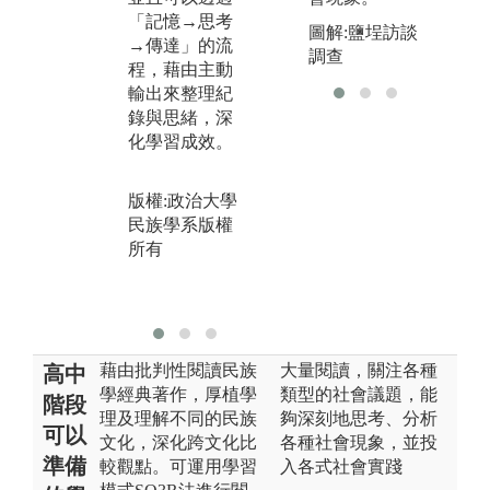
比較研究(comp
「記憶→思考
培
arative research)
圖解:鹽埕訪談
→傳達」的流
視
的基礎。
調查
程，藉由主動
際
版權:政治大學
輸出來整理紀
社
民族學系版權
錄與思緒，深
學
所有
化學習成效。
經
萃
程
版權:政治大學
民族學系版權
所有
版
民
所
藉由批判性閱讀民族
大量閱讀，關注各種
高中
學經典著作，厚植學
類型的社會議題，能
階段
理及理解不同的民族
夠深刻地思考、分析
可以
文化，深化跨文化比
各種社會現象，並投
準備
較觀點。可運用學習
入各式社會實踐