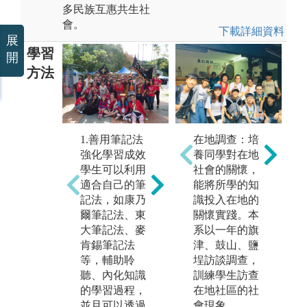
多民族互惠共生社
會。
下載詳細資料
展
學習
開
方法
2.深入閱讀與
1.善用筆記法
在地調查：培
3
理解文獻資料
強化學習成效
養同學對在地
查
透過閱讀與解
學生可以利用
社會的關懷，
民
析基礎理論與
適合自己的筆
能將所學的知
民
經典文本，瞭
記法，如康乃
識投入在地的
分
解民族學相關
爾筆記法、東
關懷實踐。本
學
學理，以及民
大筆記法、麥
系以一年的旗
踐
族誌對不同文
肯錫筆記法
津、鼓山、鹽
民
化的記錄描
等，輔助聆
埕訪談調查，
僅
述，藉由吸收
聽、內化知識
訓練學生訪查
的
廣泛的民族文
的學習過程，
在地社區的社
我
化資料，建立
並且可以透過
會現象。
究