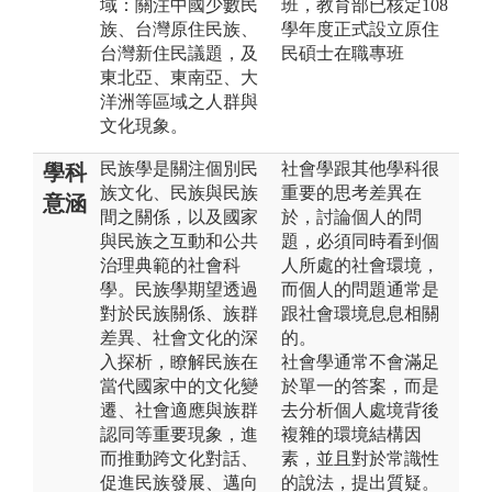
域：關注中國少數民
班，教育部已核定108
族、台灣原住民族、
學年度正式設立原住
台灣新住民議題，及
民碩士在職專班
東北亞、東南亞、大
洋洲等區域之人群與
文化現象。
民族學是關注個別民
社會學跟其他學科很
學科
族文化、民族與民族
重要的思考差異在
意涵
間之關係，以及國家
於，討論個人的問
與民族之互動和公共
題，必須同時看到個
治理典範的社會科
人所處的社會環境，
學。民族學期望透過
而個人的問題通常是
對於民族關係、族群
跟社會環境息息相關
差異、社會文化的深
的。
入探析，瞭解民族在
社會學通常不會滿足
當代國家中的文化變
於單一的答案，而是
遷、社會適應與族群
去分析個人處境背後
認同等重要現象，進
複雜的環境結構因
而推動跨文化對話、
素，並且對於常識性
促進民族發展、邁向
的說法，提出質疑。