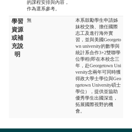
的課程安排與內容，
作為選系參考。
無
本系鼓勵學生申請姊
學習
妹校交換、擔任國際
資源
志工及進行海外實
或補
習，並與美國Georgeto
充說
wn university的數學與
統計系合作3+2雙聯學
明
位學程(即在本校念三
年，赴Georgetown Uni
versity念兩年可同時獲
得政大學士學位與Geo
rgetown University碩士
學位），提供並協助
優秀學生出國深造，
拓展國際視野的機
會。