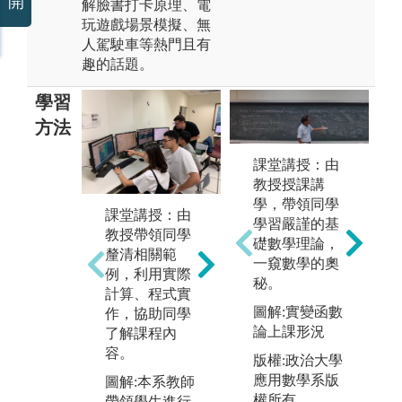
開
解臉書打卡原理、電
玩遊戲場景模擬、無
人駕駛車等熱門且有
趣的話題。
學習
方法
課堂講授：由
教授授課講
學，帶領同學
課堂講授：由
團隊學習：課
實
學習嚴謹的基
教授帶領同學
程設計上將刻
學
礎數學理論，
釐清相關範
意讓同學有機
教
一窺數學的奧
例，利用實際
會有多次的分
過
秘。
計算、程式實
組合作機會，
作
圖解:實變函數
作，協助同學
進而學習與人
備
論上課形況
了解課程內
合作的模式。
實
容。
測量學、航空
力
版權:政治大學
攝影測量學、
習
應用數學系版
圖解:本系教師
地籍測量等課
生
權所有
帶領學生進行