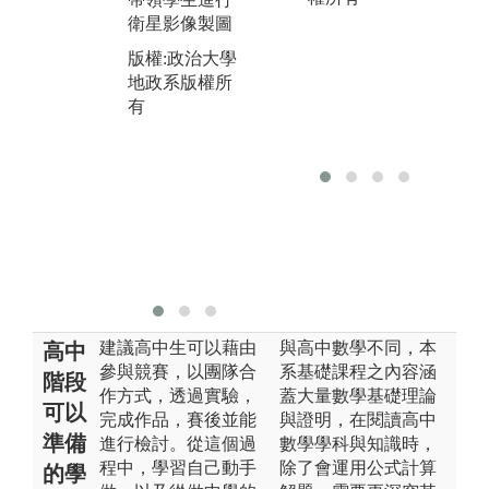
程皆會採用這
尾
衛星影像製圖
種學習方法。
量
版權:政治大學
無
圖解:測量學課
地政系版權所
測
程之儀器操作
有
科
版權:政治大學
圖
地政系版權所
測
有
體
版
地
有
建議高中生可以藉由
與高中數學不同，本
高中
參與競賽，以團隊合
系基礎課程之內容涵
階段
作方式，透過實驗，
蓋大量數學基礎理論
可以
完成作品，賽後並能
與證明，在閱讀高中
準備
進行檢討。從這個過
數學學科與知識時，
程中，學習自己動手
除了會運用公式計算
的學