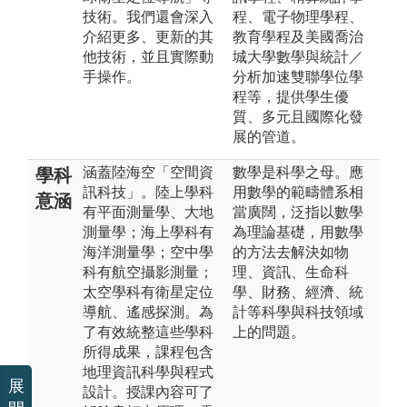
技術。我們還會深入
程、電子物理學程、
介紹更多、更新的其
教育學程及美國喬治
他技術，並且實際動
城大學數學與統計／
手操作。
分析加速雙聯學位學
程等，提供學生優
質、多元且國際化發
展的管道。
涵蓋陸海空「空間資
數學是科學之母。應
學科
訊科技」。陸上學科
用數學的範疇體系相
意涵
有平面測量學、大地
當廣闊，泛指以數學
測量學；海上學科有
為理論基礎，用數學
海洋測量學；空中學
的方法去解決如物
科有航空攝影測量；
理、資訊、生命科
太空學科有衛星定位
學、財務、經濟、統
導航、遙感探測。為
計等科學與科技領域
了有效統整這些學科
上的問題。
所得成果，課程包含
地理資訊科學與程式
展
設計。授課內容可了