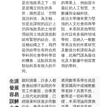
是在地政系之下，但
的專業上，例如當今
是是獨立招生的系
最紅的人工智慧、大
所；雖然是以「空間
數據與金融科技。
資訊科技」為主軸，
政治大學擁有實力堅
但是在課程的設計上
強的人文社會與商學
仍與地政系的土地管
院，本系與其他學院
理組與土地資源規劃
合作設有多個跨領域
組有緊密的結合。在
學程，並納入一般數
這種結構之下，我們
學系沒有的作業研究
提供給學生有跨自然
及數值分析課程為必
學科與社會學科學習
修，此兩門課為最佳
的機會，這點與其他
化及大數據中相當實
類似科系有很大的不
用的學科。
同。
聽到測量，許多人都
應用數學系學生就是
生涯
會連結揮汗如雨的辛
要當國高中或補教數
發展
苦工作畫面，但事實
學老師？其實不然，
容易
上現代化的測量，已
數學是一切科學基
誤解
經隨著科技進步而數
礎，本系理論與實務
位化，像是全球定位
並重，課程非常精