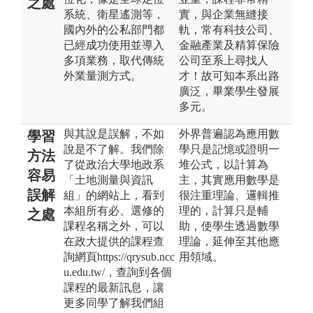
之處
系統、衛星遙測等，
實，與企業無縫接
國內外的公私部門都
軌，常有科技公司、
已經成功使用並導入
金融產業及精算保險
多項業務，取代傳統
公司至系上尋找人
外業量測方式。
才！故可知本系出路
廣泛，畢業學生發展
多元。
與其說是誤解，不如
外界普遍認為應用數
學習
說是不了解。我們除
學只是記憶或證明一
方法
了從政治大學地政系
堆公式，以計算為
容易
「土地測量與資訊
主，其實應用數學是
誤解
組」的網站上，看到
很注重理論、邏輯推
本組所有必、選修的
理的，計算只是輔
之處
課程名稱之外，可以
助，使學生透過數學
在政大提供的課程查
理論，延伸至其他應
詢網頁https://qrysub.ncc
用領域。
u.edu.tw/，查詢到各個
課程的最新訊息，讓
更多同學了解我們組