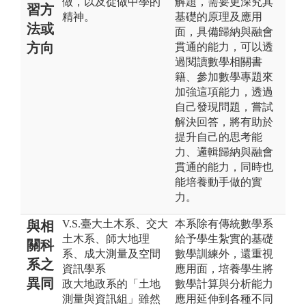
做，以及從做中學的
解題，需要更深究其
習方
精神。
基礎的原理及應用
法或
面，具備歸納與融會
方向
貫通的能力，可以透
過閱讀數學相關書
籍、參加數學專題來
加強這項能力，透過
自己發現問題，嘗試
解決回答，將有助於
提升自己的思考能
力、邏輯歸納與融會
貫通的能力，同時也
能培養動手做的實
力。
V.S.臺大土木系、交大
本系除有傳統數學系
與相
土木系、師大地理
給予學生紮實的基礎
關科
系、成大測量及空間
數學訓練外，還重視
系之
資訊學系
應用面，培養學生將
異同
政大地政系的「土地
數學計算與分析能力
測量與資訊組」雖然
應用延伸到各種不同