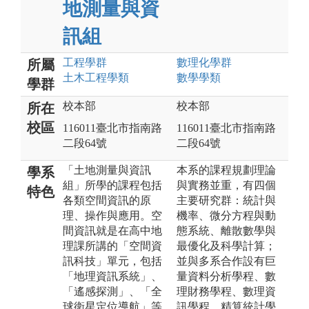
地測量與資
訊組
工程
學群
數理化
學群
所屬
土木工程
學類
數學
學類
學群
校本部
校本部
所在
校區
116011臺北市指南路
116011臺北市指南路
二段64號
二段64號
「土地測量與資訊
本系的課程規劃理論
學系
組」所學的課程包括
與實務並重，有四個
特色
各類空間資訊的原
主要研究群：統計與
理、操作與應用。空
機率、微分方程與動
間資訊就是在高中地
態系統、離散數學與
理課所講的「空間資
最優化及科學計算；
訊科技」單元，包括
並與多系合作設有巨
「地理資訊系統」、
量資料分析學程、數
「遙感探測」、「全
理財務學程、數理資
球衛星定位導航」等
訊學程、精算統計學