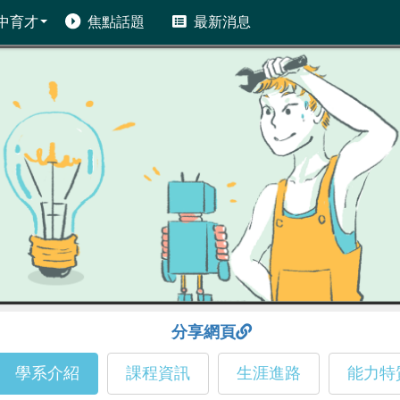
中育才
焦點話題
最新消息
分享網頁
學系介紹
課程資訊
生涯進路
能力特