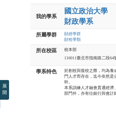
國立政治大學
我的學系
財政學系
財經
學群
所屬學群
財稅
學類
校本部
所在校區
116011臺北市指南路二段64
於創校與復校之際，均為養
學系特色
門人才而存在，迄今依然是
幹。
展
本系訓練人才融會貫通經濟
開
部門外，亦有往銀行與會計