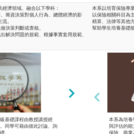
共經濟領域。融合以下學科：
本系以培育保險專
用、籌資決策對個人行為、總體經濟的影
以保險相關科目為
主流。
精算、法律等其他
以做決策判斷或查核。
幫助學生培養基礎
找出解決問題的規範、根據事實套用規範、
級基礎課程由教授講授經
邏輯推演：三年級
本系為培養
。同學可藉由彼此討論、詢
後所涉經濟理論，
與評估的能
礎。
析實際練習。
保險、商業