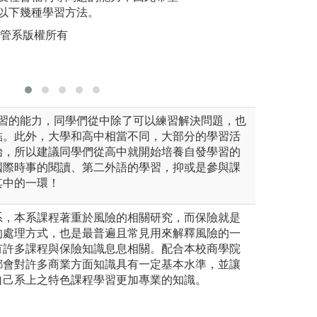
以下幾種學習方法。
多加充實
學財政學系版權所有
版權:國立政治大
三大方向
風管系版權所有
準備。
版權:政大
學習的能力，同學們從中除了可以練習解決問題，也
結。此外，大學和高中相當不同，大部分的學習活
始，所以建議同學們從高中就開始培養自發學習的
國際時事的閱讀、第二外語的學習，抑或是參與課
其中的一環！
系，本系課程著重於風險的相關研究，而保險就是
的處理方式，也是最普遍且常見用來解釋風險的一
有許多課程與保險知識息息相關。配合本校商學院
都會對許多商業方面知識具有一定基本水準，並讓
自己系上之特色課程學習更加專業的知識。