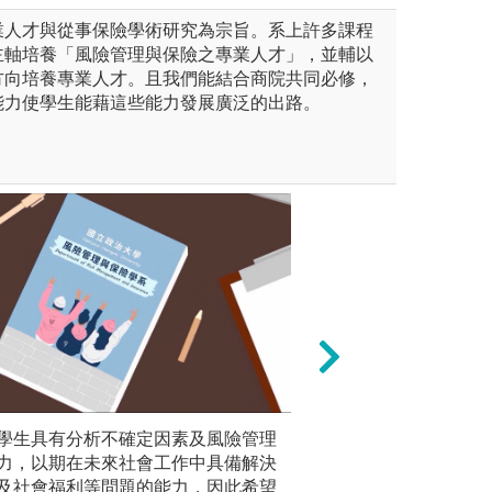
業人才與從事保險學術研究為宗旨。系上許多課程
主軸培養「風險管理與保險之專業人才」，並輔以
方向培養專業人才。且我們能結合商院共同必修，
能力使學生能藉這些能力發展廣泛的出路。
課程，由教授講解現行稅制背
學生具有分析不確定因素及風險管理
數據分析：二年級
自主學習
亦有安排同學分組透過個案分
力，以期在未來社會工作中具備解決
個案分析或參與課
程外，仍
及社會福利等問題的能力，因此希望
據。
興趣與志