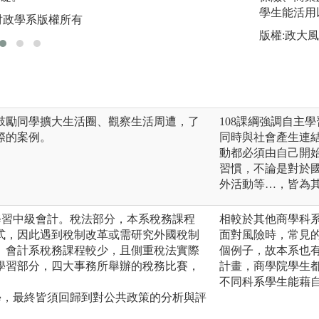
學生能活用
財政學系版權所有
版權:國立政治大
版權:政大
鼓勵同學擴大生活圈、觀察生活周遭，了
108課綱強調自主
際的案例。
同時與社會產生連
動都必須由自己開
習慣，不論是對於
外活動等…，皆為
修習中級會計。稅法部分，本系稅務課程
相較於其他商學科
式，因此遇到稅制改革或需研究外國稅制
面對風險時，常見
。會計系稅務課程較少，且側重稅法實際
個例子，故本系也
學習部分，四大事務所舉辦的稅務比賽，
計畫，商學院學生
不同科系學生能藉
學，最終皆須回歸到對公共政策的分析與評