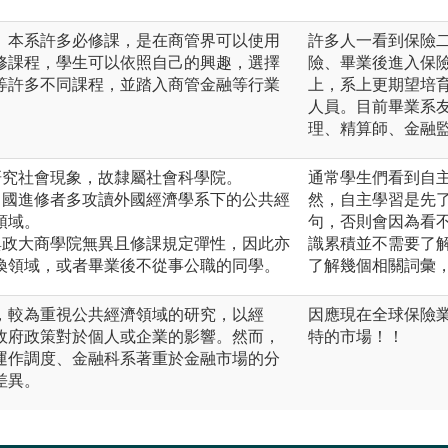
。本系許多必修課，是在商管界可以使用
許多人一看到保險
修課程，學生可以依照自己的興趣，選擇
險、畢業後進入保
等許多不同課程，並踏入商管金融等行業
上，系上更期望培
人員。目前畢業系
理、精算師、金融
研究社會現象，故隸屬社會科學院。
通常學生們看到自
出國進修者多攻讀外國經濟學系下的公共經
然，自主學習是先
領域。
句，否則會因為看
與政大商學院無異且修課規定彈性，因此亦
識累積並不需要了
換領域，或者畢業後不從事公職的同學。
了解幾個相關詞彙
，較為重視公共經濟領域的研究，以經
因應現在全球保險
政府政策對於個人或企業的影響。然而，
特的市場！！
運作調度、金融科系著重於金融市場的分
差異。