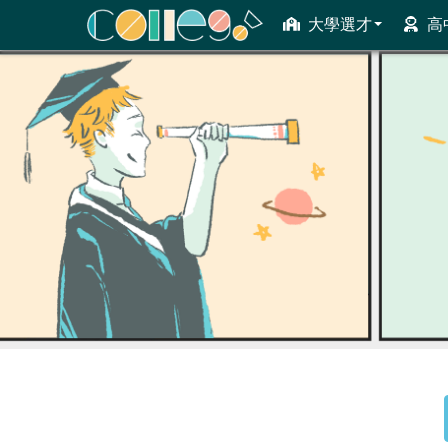
大學選才
高
ColleGo! 大學選才與高中育才輔助系統