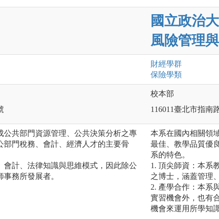
國立政治大
風險管理與
財經
學群
保險
學類
校本部
號
116011臺北市指南
成公共部門資源管理、公共決策分析之專
本系在國內相關領
公部門稅務、會計、經濟人才的主要骨
最佳、教學品質優
系的特色。
、會計、法律知識與思維模式，因此除公
1. 頂尖師資：本
師事務所發展者。
之博士，涵蓋管理
2. 產學合作：本
實習機會外，也有
機會來運用所學知