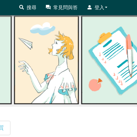
搜尋
常見問與答
登入
質