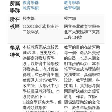
教育
學群
教育
學群
所屬
教育
學類
教育
學類
學群
校本部
校本部
所在
校區
116011臺北市指南路
國立臺北教育大學臺
二段64號
北市大安區和平東路
二段134號
本校教育系成立於民
教育的目的在於幫助
學系
國43 年，歷史悠久，
每一個生命活出美好
特色
為部定師資培育學
的自己，也是人類文
系，以培育中等學校
明進步的動力；本系
師資為主，有其優良
培育學生成為理論與
傳統，並已培育出無
實務並重，具備學習
數優秀人才(含教育行
設計、教育創新、科
政主管、大學及中小
技運用、批判思考與
學校長及教師等)。本
問題解決能力之優質
系特點如下：
教育工作者。在師生
1.綜合型頂尖大學，促
關係溫暖融洽的文化
進跨領域學習
中，於各年級循序漸