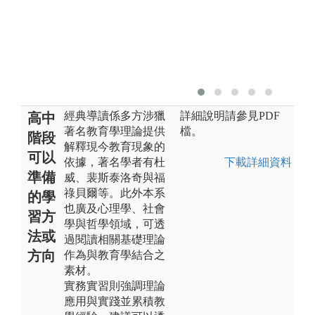
經典導讀係多方涉獵
詳細說明請參見PDF
高中
著名教育學理論提供
檔。
階段
解釋現今教育現象的
可以
依據，著名學者有杜
下載詳細資料
準備
威、裴斯泰洛奇與福
祿貝爾等。此外本系
的學
也廣及心理學、社會
習方
學與哲學領域，可透
法或
過閱讀相關基礎理論
方向
作為與教育學結合之
素材。
實務實習則強調理論
應用與實踐並累積教