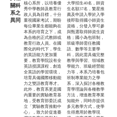
核心系所，以培養優
大學招生40名，師資
關科
秀中學教師及教育行
生名額37名，繁星推
系之
政人員為目標，十分
薦及申請入學於入學
異同
重視國家考試，期盼
後即取得國小師資生
每位畢業生都能夠在
資格，分發入學可參
本系的培育之下，成
與甄選取得師資生資
為合格的正式教師或
格；國小為包班制，
教育行政人員。在國
班級導師需任教國
際化的時代下，學生
語、數學等主要學
的英語能力更加重
科，因此需具備完整
要，教育學院設有全
教學與學習、領域教
英語授課課程，創造
學能力、班級經營能
全英語的學習環境，
力等，本系乃培養包
培育具備國際移動能
班制專業能力之學
力之雙語教育專才。
系，深入探討各種教
此外，教育系更是國
育學理論與各種教學
內重要的實驗教育基
方法，增進教育專業
地，受教育部委託成
知能外，同時亦提供
立「實驗教育推動中
多元教學方式，使學
心」，致力於促進臺
生得應用於教學現