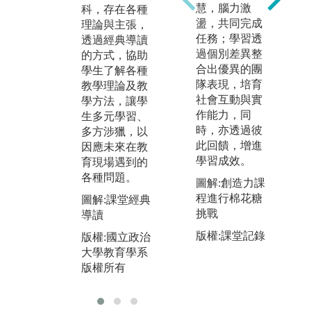
積，本系十分
慧，腦力激
科，存在各種
學
重視教學現場
盪，共同完成
理論與主張，
法
的實務實習，
任務；學習透
透過經典導讀
代
藉由營隊、課
過個別差異整
的方式，協助
各
程及志工服務
合出優異的團
學生了解各種
的
的參與，讓學
隊表現，培育
教學理論及教
當
生有機會踏入
社會互動與實
學方法，讓學
的
教學現場，與
作能力，同
生多元學習、
問
學生互動，累
時，亦透過彼
多方涉獵，以
得
積豐富的實務
此回饋，增進
因應未來在教
師
經驗，為學生
學習成效。
育現場遇到的
圖
將來投入教職
各種問題。
圖解:創造力課
討
工作做最充分
程進行棉花糖
圖解:課堂經典
的準備。
版
挑戰
導讀
大
圖解:教育營
版權:課堂記錄
版權:國立政治
版
版權:國立政治
大學教育學系
大學教育學系
版權所有
版權所有