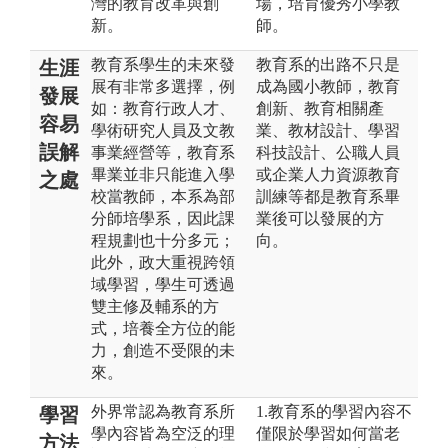
灣的教育改革與創
場，培育優秀小學教
新。
師。
教育系學生的未來發
教育系的出路不只是
生涯
展有非常多選擇，例
成為國小教師，教育
發展
如：教育行政人才、
創新、教育相關產
容易
學術研究人員及文教
業、教材設計、學習
誤解
事業經營等，教育系
科技設計、公職人員
畢業並非只能進入學
或企業人力資源教育
之處
校當教師，本系為部
訓練等都是教育系畢
分師培學系，因此課
業後可以發展的方
程規劃也十分多元；
向。
此外，政大重視跨領
域學習，學生可透過
雙主修及輔系的方
式，培養全方位的能
力，創造不受限的未
來。
外界常認為教育系所
1.教育系的學習內容不
學習
學內容皆為空泛的理
僅限於學習如何當老
方法