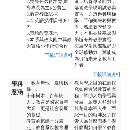
2.雙專長師資培育(輔
進，培育專業能力，
導專長為主)/公費生
落實教學現場試教與
3.教育行政試探
實習；亦透過參與梯
4.全英語授課課程(ET
隊，至偏鄉服務與教
P)
學，增進教學領導
5.實驗教育基地
力；本系亦於寒暑假
6.本系與政大附中與政
舉辦海外教學實習，
大實驗小學密切合作
拓展學生國際視野與
全球移動力，冀能成
下載詳細資料
為引領未來之教育工
作者。
下載詳細資料
「教育無他，愛與榜
教育學之目的在於探
學科
樣」。
究如何透過教育的歷
意涵
十年樹木，百年樹
程，幫助人類學習與
人，教育是國家百年
發展，啟發人類潛能
大業，更是社會發展
與創造幸福人生；而
的基礎。
此一目的就涉及了探
教育的範疇十分廣
索人為什麼而學？學
泛，教育系以教育理
什麼與如何學？教育