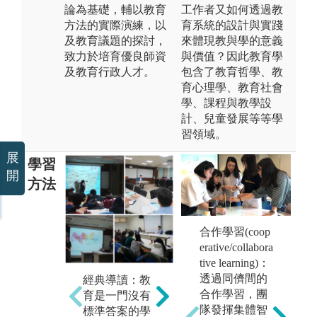
論為基礎，輔以教育
工作者又如何透過教
方法的實際演練，以
育系統的設計與實踐
及教育議題的探討，
來體現教與學的意義
致力於培育優良師資
與價值？因此教育學
及教育行政人才。
包含了教育哲學、教
育心理學、教育社會
學、課程與教學設
計、兒童發展等等學
習領域。
展
學習
開
方法
合作學習(coop
實務實習：理
erative/collabora
論與實務的結
tive learning)：
合是教育成功
透過同儕間的
經典導讀：教
議
j
的基礎，而教
合作學習，團
育是一門沒有
育
e
育是經驗的累
隊發揮集體智
標準答案的學
與