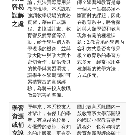
論，無法實際應用於
師？學習和教育是每
容易
教學現場。本系課程
一個人一生都必須不
誤解
強調教學現場的實務
斷面對的課題，因此
實習，藉由正式課
在教育系中，將會探
之處
程、史懷哲計畫、教
討與人類學習和教育
育營及愛育營等活
現象有關的種種課
動，給予學生踏入教
題；2.教育系的學習內
學現場的機會，並與
容和方式是否會很呆
政大附中與政大實小
板？教育系的學習方
密切合作，提供優良
式多元，經常採用各
的教學與實習環境，
種創新的教學方法，
讓學生在學期間即可
方式多元。
累積豐富的實務經
驗，為將來投入教職
做最完善的準備。
歷年來，本系校友人
國北教育系除國內一
學習
才輩出，有傑出的學
般教育系大學部開設
資源
者，有卓越的校長，
的國民小學教育專門
或補
有優秀的教師，有知
課程外，也有獨特的
充說
名的出版家，更有榮
教育創新與評鑑碩士