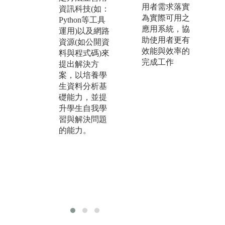
的問題情景
實
用者需求落實
資訊科技(如：
中，通過自主
實
為實際可用之
Python等工具
探究和團隊合
現
應用系統，協
運用)以及網路
作來解決問
應
助使用者更有
資源(如公開資
題，結合業界
可
效能與效率的
料與程式碼)來
資源於課堂中
發
完成工作
提出解決方
導入 Capstone
能
案，以培養學
專案，由業界
究
生資料分析基
專家出題，老
現
礎能力，並提
師引導學生解
題
升學生自我學
題，在過程中
心
習與解決問題
培養資料分析
自
的能力。
能力、問題解
理
決能力以及多
群
元之資料分析
個
視野。
學
科
作