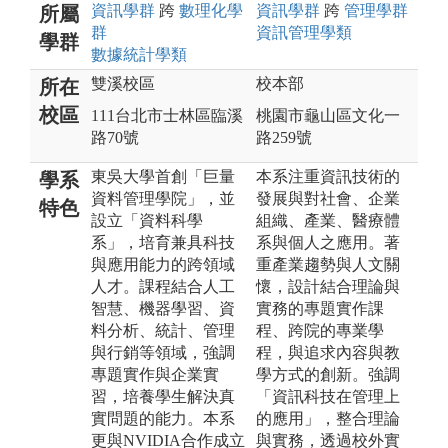
資訊
學群
跨
數理化
學
資訊
學群
跨
管理
學群
所屬
群
資訊管理
學類
學群
數據統計
學類
雙溪校區
校本部
所在
校區
111台北市士林區臨溪
桃園市龜山區文化一
路70號
路259號
東吳大學首創「巨量
本系注重資訊技術的
學系
資料管理學院」，並
發展與對社會、企業
特色
設立「資料科學
組織、產業、醫療體
系」，培育兼具科技
系與個人之應用。著
與應用能力的跨領域
重產業趨勢與人文關
人才。課程結合人工
懷，設計結合理論與
智慧、機器學習、資
實務的專題實作課
料分析、統計、管理
程、跨院的專業學
與行銷等領域，強調
程，與追求內容與教
專題實作與企業實
學方式的創新。強調
習，培養學生解決真
「資訊科技在管理上
實問題的能力。本系
的應用」，整合理論
更與NVIDIA合作成立
與實務，透過校外實