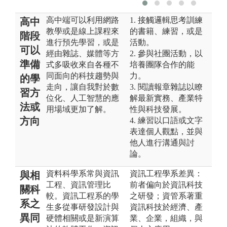
高中端可以利用網路
1. 接觸邏輯思考訓練
高中
教學或是線上課程來
的書籍、練習，或是
階段
進行預先學習，或是
活動。
可以
經由雜誌、媒體等方
2. 參與社團活動，以
準備
式多吸收來自各種不
培養團隊合作的能
同面向的科技趨勢與
力。
的學
走向，讓自我對於數
3. 閱讀報章雜誌以瞭
習方
位化、人工智慧的應
解最新實務、產業特
法或
用場域更加了解。
性與科技發展。
方向
4. 練習以口語或文字
表達個人觀點，並與
他人進行溝通與討
論。
資料科學系常與資訊
資訊工程學系差異：
與相
工程、資訊管理比
前者偏向於資訊科技
關科
較。資訊工程系的學
之研發；資管系著重
系之
生多從事研發設計與
資訊科技於經濟、產
異同
硬體相關或是新演算
業、企業，組織，與