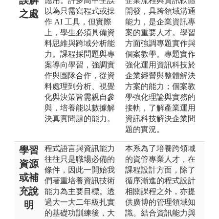
應用。許多高中生誤
企業流程與資訊軟體
以為只需寫程式或操
開發，具跨領域溝通
之處
作 AI 工具，但實際
能力，是企業資訊專
上，學生必須具備資
案的重要人才。學習
料思維與跨域分析能
方面強調專題實作與
力。課程採問題與專
個案教學。專題實作
案導向學習，強調實
強化運用資訊科技於
作與團隊合作，從資
企業經營與整體解決
料處理到分析、視覺
方案的能力；個案教
化與決策皆需親自參
學強化理論與實務的
與，培養能以數據解
接軌，了解產業運用
決真實問題的能力。
資訊科技解決企業問
題的實況。
程式語言與資訊能力
本系為了培養跨領域
學習
往往只是職場必備的
的資管專業人才，在
資源
條件，因此一開始我
課程設計方面，除了
或補
們著重培養資訊技術
循序漸進的程式設計
充說
能力為主要目標。透
相關課程之外，亦提
過大一大二年級扎實
供廣博的管理領域知
明
的基礎功訓練後，大
識。結合資訊能力與