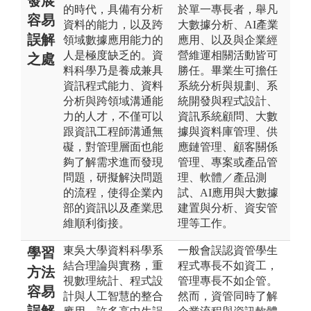
發展
的時代，具備有分析
於單一專長者，舉凡
容易
資料的能力，以及跨
大數據分析、AI產業
誤解
領域數據應用能力的
應用、以及與企業經
人是極度缺乏的。資
營維運相關活動皆可
之處
料科學乃是養成兼具
勝任。畢業生可擔任
資訊程式能力、資料
系統分析與規劃、系
分析與跨領域溝通能
統開發與程式設計、
力的人才，不僅可以
資訊系統顧問、大數
跟資訊工程師溝通無
據與資料庫管理、供
礙，對管理層面也能
應鏈管理、顧客關係
夠了解需求進而發現
管理、專案或產品管
問題，研擬解決問題
理、軟體／產品測
的流程，使得企業內
試、AI應用與大數據
部的資訊以及產業思
建置與分析、資安管
維順利銜接。
理等工作。
東吳大學資料科學系
一般會誤認資管學生
學習
結合理論與實務，重
程式專長不如資工，
方法
視數理統計、程式設
管理專長不如企管。
容易
計與人工智慧的整合
然而，資管同時了解
誤解