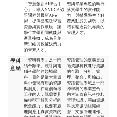
「智慧創新AI學習中
習與畢業專題的執行
心」，導入NVIDIA認
落實學生的實作能
證課程與最新AI技
力，與輔導學生了解
術，提供國際級學習
產業動態與趨勢，以
資源與實作環境，讓
培養精通資訊專業的
學生在學期間就能與
管理人才。
產業接軌，成為具創
新思維與數據決策力
的未來人才。
「資料科學」是一門
資訊管理的定義是透
學科
結合數學、統計與電
過資訊科技進行資訊
意涵
腦科學的跨領域學
的存取、分析、管
科，目的是從大量資
理、整合，與輸出。
料中發現有用的資訊
資訊管理學域是一門
與洞見。在這個領域
跨學科的專業整合，
工作的人，既需要具
內容涵蓋資訊科技和
備模型理解與分析的
管理知識，藉由資訊
概念能力，也要有處
科技來協助組織經
理與應用真實資料的
營、支援管理運作、