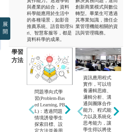
實作能力。透過學術
解決實務問題，進而
與產業的結合，資料
創新商業模式與數位
科學能應用於生活中
轉型。畢業生可透過
的各種場景，如影音
其專業知識，擔任企
展
推薦系統、語音助理Si
業管理機能相關的資
開
ri、智慧客服等，都是
訊與管理職務。
資料科學的成果。
學習
方法
資訊應用程式
實作，可以培
主
養邏輯思維、
問題導向式學
跨
邏輯分析、溝
習(Problem-Bas
專案導向式學
疇
通與團隊合作
ed Learning, PB
習：專案即是
域
能力、程式能
L)：透過問題
現實世界的真
演
力以及系統化
情境誘發學生
實案例，使學
色
思考能力，讓
探索目標、設
生進入有意義
儕
學生得以將使
定方法並善用