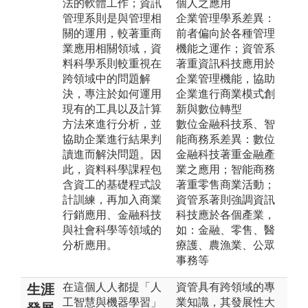
法的軟體工作；資訊
個人之應用
管理系則是與管理相
企業管理學系差異：
關的運用，較著重商
前者偏向於各種管理
業應用相關領域，資
機能之運作；資管系
料科學系則較重視在
著重資訊科技應用於
跨領域中的問題解
企業管理機能，協助
決，專注於如何運用
企業進行商業模式創
現有的工具以及計算
新與數位轉型
方法來進行分析，並
數位金融科技系、智
協助企業進行結果判
能商務系差異：數位
讀進而解決問題。因
金融科技著重金融產
此，資料科學課程包
業之應用；智能商務
含資工的基礎程式設
著重零售商業活動；
計訓練，再加入商業
資管系著則強調資訊
行銷應用、金融科技
科技應於各個產業，
與社會科學等領域的
如：金融、零售、醫
分析應用。
療護、農漁業、公眾
事務等
在這個人人都提「人
資管具有跨領域的專
生涯
工智慧與機器學習」
業知識，其發展性大