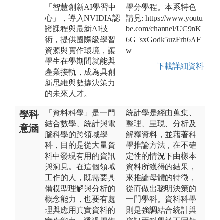
「智慧創新AI學習中
學分學程。本系特色
心」，導入NVIDIA認
請見: https://www.youtu
證課程與最新AI技
be.com/channel/UC9nK
術，提供國際級學習
6GTsxGodk5uzFrh6AF
資源與實作環境，讓
w
學生在學期間就能與
下載詳細資料
產業接軌，成為具創
新思維與數據決策力
的未來人才。
「資料科學」是一門
統計學是經由蒐集、
學科
結合數學、統計與電
整理、呈現、分析及
意涵
腦科學的跨領域學
解釋資料，並藉著科
科，目的是從大量資
學推論方法，在不確
料中發現有用的資訊
定性的情況下由樣本
與洞見。在這個領域
資料所獲得的結果，
工作的人，既需要具
來推論母體的特徵，
備模型理解與分析的
從而做出聰明決策的
概念能力，也要有處
一門學科。資料科學
理與應用真實資料的
則是強調結合統計與