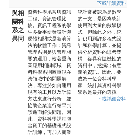
下載詳細資料
資料科學系常與資訊
統計常被認為是數學
與相
工程、資訊管理比
的一支，是因為統計
關科
較。資訊工程系的學
使用到大量的數學模
系之
生多從事研發設計與
式，但除此之外，統
異同
硬體相關或是新演算
計仍用到許多程式設
法的軟體工作；資訊
計和科學計算，並提
管理系則是與管理相
供分析資料的思考架
關的運用，較著重商
構，從具有隨機性的
業應用相關領域，資
資料中，挖掘出有意
料科學系則較重視在
義的資訊。因此，要
跨領域中的問題解
成為一位資料科學
決，專注於如何運用
家，統計與資料科學
現有的工具以及計算
學系是最好的選擇！
方法來進行分析，並
下載詳細資料
協助企業進行結果判
讀進而解決問題。因
此，資料科學課程包
含資工的基礎程式設
計訓練，再加入商業