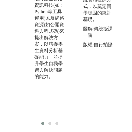
的問題情景
實
資訊科技(如：
式，以奠定同
中，通過自主
實
Python等工具
學穩固的統計
探究和團隊合
現
運用)以及網路
基礎。
作來解決問
應
資源(如公開資
題，結合業界
圖解:傳統授課
可
料與程式碼)來
資源於課堂中
一隅
發
提出解決方
導入 Capstone
能
案，以培養學
版權:自行拍攝
專案，由業界
究
生資料分析基
專家出題，老
現
礎能力，並提
師引導學生解
題
升學生自我學
題，在過程中
心
習與解決問題
培養資料分析
自
的能力。
能力、問題解
理
決能力以及多
群
元之資料分析
個
視野。
學
科
作