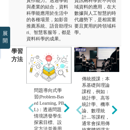
實作能力。透過學術
資訊兩科學於不同領
與產業的結合，資料
域資料的應用，在大
科學能應用於生活中
數據與人工智慧的時
的各種場景，如影音
代趨勢下，是相當重
推薦系統、語音助理Si
要且實用的跨領域科
ri、智慧客服等，都是
學。
展
資料科學的成果。
開
學習
方法
傳統授課：本
系基礎與理論
主
問題導向式學
課程，例如：
跨
習(Problem-Bas
統計學、高等
專案導向式學
疇
ed Learning, PB
統計學、機率
習：專案即是
域
L)：透過問題
論、數理統
現實世界的真
演
情境誘發學生
計....等課程，
實案例，使學
色
探索目標、設
通常會採用傳
生進入有意義
儕
定方法並善用
統實體授課方