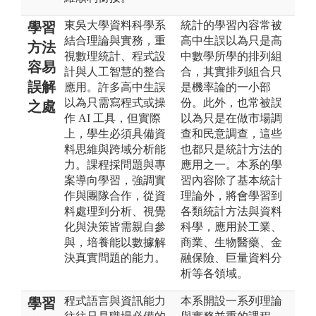
東吳大學資料科學系
統計的學習內容常被
學習
結合理論與實務，重
高中生誤以為只是高
方法
視數理統計、程式設
中數學所學的排列組
容易
計與人工智慧的整合
合，其實排列組合只
誤解
應用。許多高中生誤
是機率論的一小部
以為只需寫程式或操
份。此外，也常被誤
之處
作 AI 工具，但實際
以為只是在做市場調
上，學生必須具備資
查和民意調查，這些
料思維與跨域分析能
也都只是統計方法的
力。課程採問題與專
應用之一。本系的學
案導向學習，強調實
習內容除了基本統計
作與團隊合作，從資
理論外，將會學習到
料處理到分析、視覺
各類統計方法與資料
化與決策皆需親自參
科學，應用於工業、
與，培養能以數據解
商業、生物醫藥、金
決真實問題的能力。
融保險、巨量資料分
析等各領域。
程式語言與資訊能力
本系開設一系列理論
學習