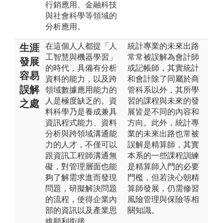
行銷應用、金融科技
與社會科學等領域的
分析應用。
在這個人人都提「人
統計專業的未來出路
生涯
工智慧與機器學習」
常常被誤解為會計師
發展
的時代，具備有分析
或記帳師，其實統計
容易
資料的能力，以及跨
和會計除了同屬於商
誤解
領域數據應用能力的
管科系以外，其所學
人是極度缺乏的。資
習的課程與未來的發
之處
料科學乃是養成兼具
展皆是不同的內容和
資訊程式能力、資料
方向。此外，統計專
分析與跨領域溝通能
業的未來出路也常被
力的人才，不僅可以
誤解是精算師，其實
跟資訊工程師溝通無
本系的一些課程訓練
礙，對管理層面也能
是精算師入門的必要
夠了解需求進而發現
門檻，但若決心朝精
問題，研擬解決問題
算師發展，仍需修習
的流程，使得企業內
風險管理與保險等相
部的資訊以及產業思
關知識。
維順利銜接。