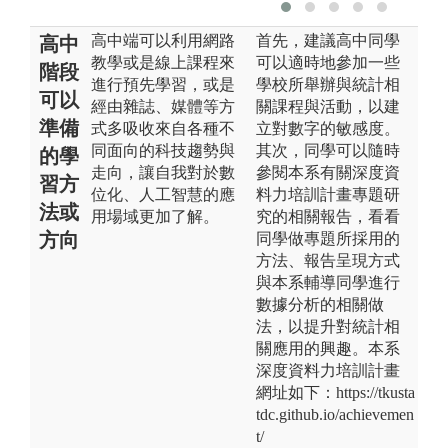
高中端可以利用網路
首先，建議高中同學
高中
教學或是線上課程來
可以適時地參加一些
階段
進行預先學習，或是
學校所舉辦與統計相
可以
經由雜誌、媒體等方
關課程與活動，以建
準備
式多吸收來自各種不
立對數字的敏感度。
同面向的科技趨勢與
其次，同學可以隨時
的學
走向，讓自我對於數
參閱本系有關深度資
習方
位化、人工智慧的應
料力培訓計畫專題研
法或
用場域更加了解。
究的相關報告，看看
方向
同學做專題所採用的
方法、報告呈現方式
與本系輔導同學進行
數據分析的相關做
法，以提升對統計相
關應用的興趣。本系
深度資料力培訓計畫
網址如下：https://tkusta
tdc.github.io/achievemen
t/