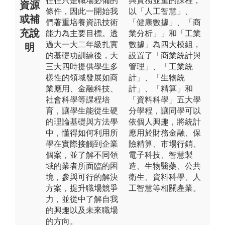
往往只是職場必備的
與實務並重的課程，
資源
條件，因此一開始我
以「人工智慧」、
或補
們著重培養資訊技術
「健康數據」、「商
充說
能力為主要目標。透
業分析」」和「工業
過大一大二年級扎實
數據」為四大模組，
明
的基礎功訓練後，大
設置了「商業統計與
三大四時提供學生多
管理」、「工業統
樣性的領域發展如商
計」、「生物統
業應用、金融科技、
計」、「精算」和
社會科學等課程培
「資料科學」五大學
育，讓學生能從生硬
分學程，讓同學可以
的理論基礎與方法學
依個人興趣，將統計
中，懂得如何利用所
應用於財務金融、保
學在實際接觸到企業
險精算、市場行銷、
個案，並了解不同領
電子科技、智慧製
域的業者所面臨的困
造、生物醫藥、公共
境，參與可行的解決
衛生、資料科學、人
方案，提升職場競爭
工智慧等相關產業。
力，並從中了解自我
的興趣以及未來職場
的方向。