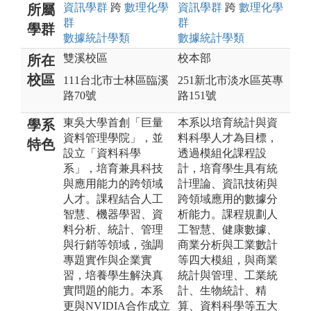
資訊
學群
跨
數理化
學
資訊
學群
跨
數理化
學
所屬
群
群
學群
數據統計
學類
數據統計
學類
雙溪校區
校本部
所在
校區
111台北市士林區臨溪
251新北市淡水區英專
路70號
路151號
東吳大學首創「巨量
本系以培育統計與資
學系
資料管理學院」，並
料科學人才為目標，
特色
設立「資料科學
透過模組化課程設
系」，培育兼具科技
計，培育學生具有統
與應用能力的跨領域
計理論、資訊技術與
人才。課程結合人工
跨領域應用的數據分
智慧、機器學習、資
析能力。課程規劃人
料分析、統計、管理
工智慧、健康數據、
與行銷等領域，強調
商業分析與工業數計
專題實作與企業實
等四大模組，與商業
習，培養學生解決真
統計與管理、工業統
實問題的能力。本系
計、生物統計、精
更與NVIDIA合作成立
算、資料科學等五大