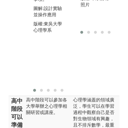
組
照片
圖解:實作技巧
圖解:設計實驗
域
演練
並操作應用
圖
版權:東吳大學
版權:東吳大學
帶
心理學系
心理學系
版
心
高中階段可以參加各
心理學涵蓋的領域廣
高中
大學舉辦之心理學相
泛，學生可以在學習
階段
關研習或講座。
過程中觀察自己是否
可以
對生物領域有興趣，
準備
且不排斥數學，最重