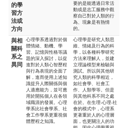
要的是能透過日常活
的學
動或是志工服務中觀
習方
察自己對於人類的行
法或
為、現象是有熱情
方向
的。
心理學系透過對於個
心理學是研究人類思
與相
體情緒、動機、學
維、情緒及行為的科
關科
習、記憶與性格等議
學，以各種科學研究
系之
題的深入探討，以促
方法來理解人，並建
異同
進對於人類心智歷程
立理論模型來檢驗與
與行為表現的全面了
測試。所以與其他研
解，進而使用上述知
究人類的科學相近，
識提升人際關係與個
如社會學、社會工
人適應能力，並可應
作、人類學等。但是
用於開拓個人在各領
與其他科系不同之處
域職涯的發展。心理
在於。在生理-心理-社
學系比社會學系、社
會的模式中，心理系
會工作學系更重視個
更著重於人的心理層
體歷程之知識。
面，也更關注人的功
能。因此心理學重視