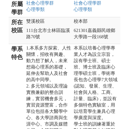
社會心理
學群
社會心理
學群
所屬
心理
學類
心理
學類
學群
雙溪校區
校本部
所在
校區
111台北市士林區臨溪
621301嘉義縣民雄鄉
路70號
大學路一段168號
1.本系多方探索、人性
本系以培養心理學專
學系
關懷，招收有興趣、
業人才為設立宗旨，
特色
動力想了解人，未來
設有學士班、碩士
想藉心理系的基礎，
班、博士班及臨床心
延伸去幫助人及社會
理學碩士班，學術專
的高中同學。
長包含心理學7大領域
2. 多元領域以及理論
(認知、發展、生理、
實務兼顧的整合訓
社會與人格、工商、
練，實習機會多元，
計量、臨床)，並設有
實習資源豐富，合作
多個特色實驗室，用
單位包括各大醫學中
以培育學生兼具心理
心、各大學諮商與生
學廣度與深度。
涯中心、市調及媒體
學士班的訓練著重於