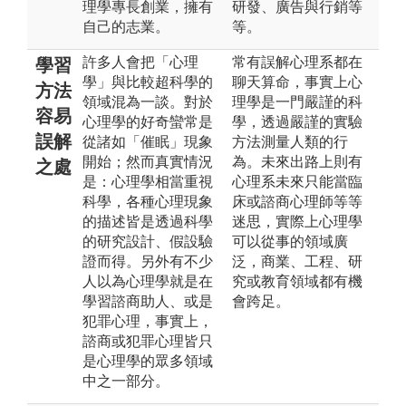
理學專長創業，擁有
研發、廣告與行銷等
自己的志業。
等。
許多人會把「心理
常有誤解心理系都在
學習
學」與比較超科學的
聊天算命，事實上心
方法
領域混為一談。對於
理學是一門嚴謹的科
容易
心理學的好奇蠻常是
學，透過嚴謹的實驗
誤解
從諸如「催眠」現象
方法測量人類的行
開始；然而真實情況
為。未來出路上則有
之處
是：心理學相當重視
心理系未來只能當臨
科學，各種心理現象
床或諮商心理師等等
的描述皆是透過科學
迷思，實際上心理學
的研究設計、假設驗
可以從事的領域廣
證而得。另外有不少
泛，商業、工程、研
人以為心理學就是在
究或教育領域都有機
學習諮商助人、或是
會跨足。
犯罪心理，事實上，
諮商或犯罪心理皆只
是心理學的眾多領域
中之一部分。