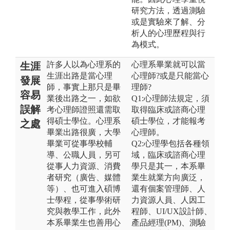
研究方法，透過測驗
或是實驗來了解、分
析人的心理歷程與行
為模式。
許多人以為心理系的
心理系畢業就可以當
生涯
生涯出路是當心理
心理師?或是只能當心
發展
師，事實上那只是畢
理師?
容易
業後出路之一，如欲
Q1:心理師法規定，須
誤解
考心理師證照還需取
取得臨床或諮商心理
得碩士學位。心理系
碩士學位，才能報考
之處
畢業出路很廣，大學
心理師。
畢業可從事學校輔
Q2:心理學包括各種領
導、公職人員，另可
域，臨床或諮商心理
從事人力資源、消費
學只是其一，本系畢
者研究（廣告、媒體
業生就業方向廣泛，
等）、也可進入碩博
還有個案管理師、人
士學程，從事學術研
力資源人員、人因工
究與教學工作，此外
程師、UI/UX設計師、
本系畢業生也善用心
產品經理(PM)、測驗