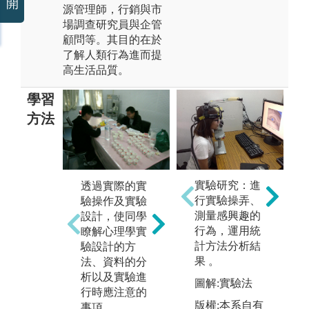
開
源管理師，行銷與市
場調查研究員與企管
顧問等。其目的在於
了解人類行為進而提
高生活品質。
學習
方法
經
與
實驗研究：進
透過實際的實
藉由理論概念
以
行實驗操弄、
驗操作及實驗
簡介，實作技
講
測量感興趣的
設計，使同學
巧演練，家庭
範
行為，運用統
瞭解心理學實
作業或案例討
心
計方法分析結
驗設計的方
論等瞭解成人
究
果 。
法、資料的分
與兒童臨床心
組
析以及實驗進
圖解:實驗法
理治療之實
應
行時應注意的
務。
引
版權:本系自有
事項。