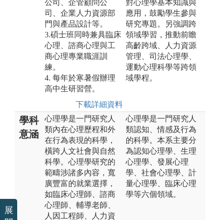
公司、企管顧問公
對心理學基本知識與
司、企業人力資源部
應用，鼓勵學生參與
門與產品設計等。
研究專題。另強調跨
3.碩士班同時兼具臨床
領域學習，推動前瞻
心理、諮商心理與工
高齡跨域、人力資源
商心理專業職涯訓
管理、司法心理學、
練。
運動心理科學等跨領
4. 每年於寒暑假辦理
域學程。
高中生研習營。
下載詳細資料
心理學是一門研究人
心理學是一門研究人
學科
類內在心理歷程和外
類認知、情感及行為
意涵
在行為表現的科學，
的科學。本系主要分
橫跨人文社會與自然
為認知心理學、生理
科學。心理學研究的
心理學、發展心理
範疇涉諸多內容，寬
學、社會心理學、計
廣豐富的就業選擇，
量心理學、臨床心理
如臨床心理師、諮商
學等六個領域。
心理師、輔導老師、
展
人因工程師、人力資