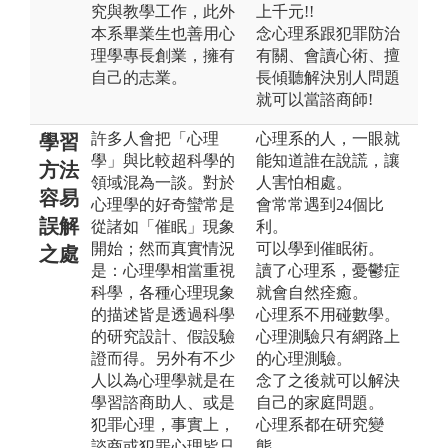
究與教學工作，此外
上千元!!
本系畢業生也善用心
念心理系跟犯罪防治
理學專長創業，擁有
有關、會讀心術、擅
自己的志業。
長傾聽解決別人問題
就可以當諮商師!
許多人會把「心理
心理系的人，一眼就
學習
學」與比較超科學的
能知道誰在說謊，讓
方法
領域混為一談。對於
人害怕相處。
容易
心理學的好奇蠻常是
會常常遇到24個比
誤解
從諸如「催眠」現象
利。
開始；然而真實情況
可以學到催眠術。
之處
是：心理學相當重視
讀了心理系，憂鬱症
科學，各種心理現象
就會自然痊癒。
的描述皆是透過科學
心理系不用碰數學。
的研究設計、假設驗
心理測驗只有網路上
證而得。另外有不少
的心理測驗。
人以為心理學就是在
念了之後就可以解決
學習諮商助人、或是
自己的家庭問題。
犯罪心理，事實上，
心理系都在研究變
諮商或犯罪心理皆只
態。