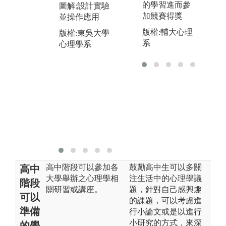
的學習進而參
圖解:設計實驗
域
演練
加競賽得獎
並操作應用
圖
版權:東吳大學
版權:輔大心理
版權:東吳大學
帶
心理學系
系
心理學系
版
心
高中階段可以參加各
鼓勵高中生可以多關
高中
大學舉辦之心理學相
注生活中的心理學議
階段
關研習或講座。
題，針對自己感興趣
可以
的課題，可以考慮進
準備
行小論文或是以進行
小研究的方式，來深
的學