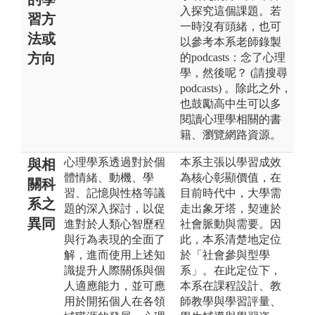
入探究這個課題。若
習方
一時沒有頭緒，也可
法或
以參考本系老師錄製
方向
的podcasts：念了心理
學，然後呢？ (請搜尋
podcasts) 。除此之外，
也鼓勵高中生可以多
閱讀心理學相關的書
籍、瀏覽網路資源。
心理學系透過對於個
本系主張以學習成效
與相
體情緒、動機、學
為核心彰顯價值，在
關科
習、記憶與性格等議
目前時代中，大學需
系之
題的深入探討，以促
走出象牙塔，契連於
異同
進對於人類心智歷程
社會脈動與需要。因
與行為表現的全面了
此，本系清楚地定位
解，進而使用上述知
於「社會參與型學
識提升人際關係與個
系」。在此定位下，
人適應能力，並可應
本系在課程設計、教
用於開拓個人在各領
師教學與學習評量、