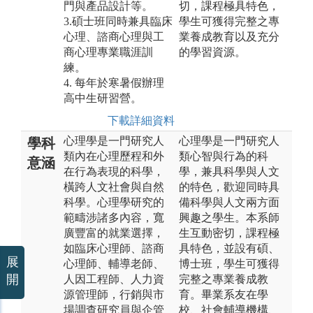
門與產品設計等。
切，課程極具特色，
3.碩士班同時兼具臨床
學生可獲得完整之專
心理、諮商心理與工
業養成教育以及充分
商心理專業職涯訓
的學習資源。
練。
4. 每年於寒暑假辦理
高中生研習營。
下載詳細資料
心理學是一門研究人
心理學是一門研究人
學科
類內在心理歷程和外
類心智與行為的科
意涵
在行為表現的科學，
學，兼具科學與人文
橫跨人文社會與自然
的特色，歡迎同時具
科學。心理學研究的
備科學與人文兩方面
範疇涉諸多內容，寬
興趣之學生。本系師
廣豐富的就業選擇，
生互動密切，課程極
如臨床心理師、諮商
具特色，並設有碩、
展
心理師、輔導老師、
博士班，學生可獲得
開
人因工程師、人力資
完整之專業養成教
源管理師，行銷與市
育。畢業系友在學
場調查研究員與企管
校、社會輔導機構、