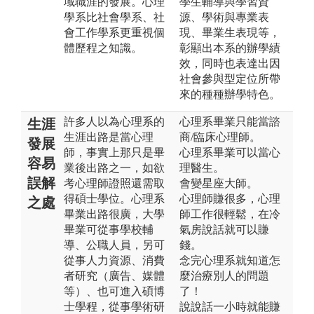
域職涯的發展。心理
學生輔導與學習資
學系比社會學系、社
源、學術與專業表
會工作學系更重視個
現、畢業生表現等，
體歷程之知識。
彰顯出本系的辦學績
效，同時也表達出因
社會參與型定位所帶
來的種種辦學特色。
許多人以為心理系的
心理系畢業只能當諮
生涯
生涯出路是當心理
商/臨床心理師。
發展
師，事實上那只是畢
心理系畢業可以當心
容易
業後出路之一，如欲
理醫生。
誤解
考心理師證照還需取
會變星座大師。
得碩士學位。心理系
心理師賺很多，心理
之處
畢業出路很廣，大學
師工作很輕鬆，在冷
畢業可從事學校輔
氣房說話就可以賺
導、公職人員，另可
錢。
從事人力資源、消費
念完心理系就知道怎
者研究（廣告、媒體
麼治療別人的問題
等）、也可進入碩博
了！
士學程，從事學術研
說說話一小時就能賺