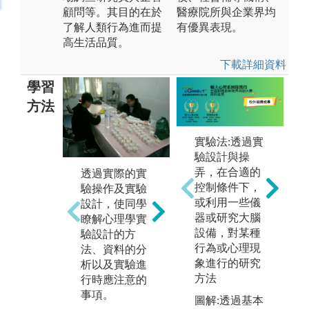
顧問等。其目的在於
醫療院所與企業界均
了解人類行為進而提
有優異表現。
高生活品質。
下載詳細資料
學習
方法
實驗法:透過實
經
驗設計與操
與
弄，在合適的
透過實際的實
藉由理論概念
以
控制條件下，
驗操作及實驗
簡介，實作技
講
或利用一些儀
設計，使同學
巧演練，家庭
範
器或研究大腦
瞭解心理學實
作業或案例討
心
設備，對某種
驗設計的方
論等瞭解成人
究
行為或心理現
法、資料的分
與兒童臨床心
組
象進行的研究
析以及實驗進
理治療之實
應
方法
行時應注意的
務。
引
事項。
圖解:透過基本
組
圖解:實作技巧