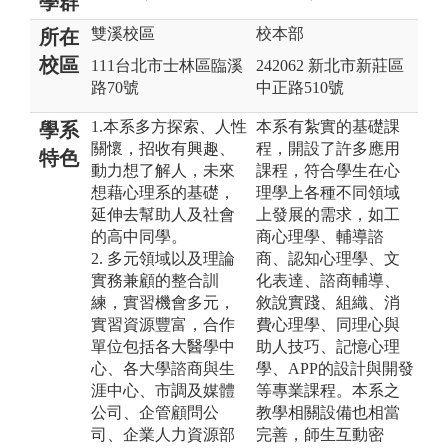
學群
雙溪校區
校本部
所在
校區
111台北市士林區臨溪
242062 新北市新莊區
路70號
中正路510號
1.本系多方探索、人性
本系有紮實的基礎課
學系
關懷，招收有興趣、
程，開設了許多應用
特色
動力想了解人，未來
課程，符合學生在心
想藉心理系的基礎，
理學上各種不同領域
延伸去幫助人及社會
上發展的需求，如工
的高中同學。
商心理學、輔導諮
2. 多元領域以及理論
商、認知心理學、文
實務兼顧的整合訓
化表達、諮商輔導、
練，實習機會多元，
敘說實踐、組織、消
實習資源豐富，合作
費心理學、同理心與
單位包括各大醫學中
助人技巧、記憶心理
心、各大學諮商與生
學、APP的設計與開發
涯中心、市調及媒體
等專業課程。本系之
公司、企管顧問公
教學相關設備也相當
司、企業人力資源部
完善，師生互動密