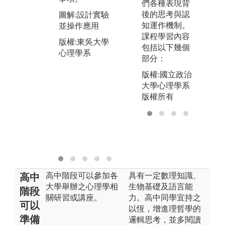
們各種表現背
組
圖解:實作技巧
後的思考與認
圖解:設計實驗
域
演練
知運作機制。
並操作應用
圖
版權:東吳大學
課程學習內容
版權:東吳大學
帶
心理學系
包括以下幾個
心理學系
部分：
版
心
版權:國立政治
大學心理學系
版權所有
高中階段可以參加各
具有一定數理知識、
高中
大學舉辦之心理學相
生物基礎及語言能
階段
關研習或講座。
力。高中同學宜持之
可以
以恆，增進理哲學的
準備
邏輯思考，並多閱讀