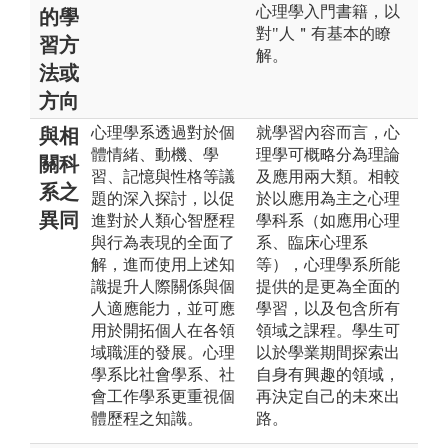
心理學入門書籍，以
的學
對"人＂有基本的瞭
習方
解。
法或
方向
心理學系透過對於個
就學習內容而言，心
與相
體情緒、動機、學
理學可概略分為理論
關科
習、記憶與性格等議
及應用兩大類。相較
系之
題的深入探討，以促
於以應用為主之心理
異同
進對於人類心智歷程
學科系（如應用心理
與行為表現的全面了
系、臨床心理系
解，進而使用上述知
等），心理學系所能
識提升人際關係與個
提供的是更為全面的
人適應能力，並可應
學習，以及包含所有
用於開拓個人在各領
領域之課程。學生可
域職涯的發展。心理
以於學業期間探索出
學系比社會學系、社
自身有興趣的領域，
會工作學系更重視個
再決定自己的未來出
體歷程之知識。
路。