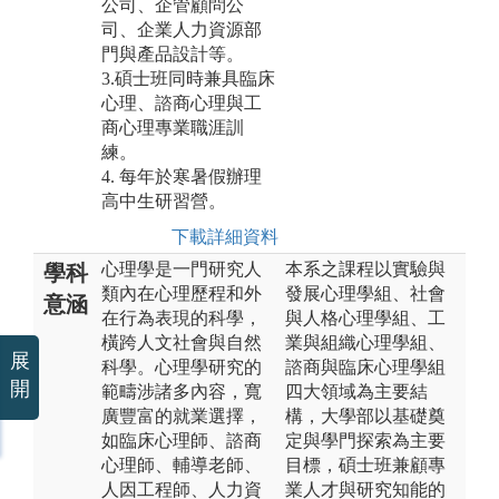
公司、企管顧問公
司、企業人力資源部
門與產品設計等。
3.碩士班同時兼具臨床
心理、諮商心理與工
商心理專業職涯訓
練。
4. 每年於寒暑假辦理
高中生研習營。
下載詳細資料
心理學是一門研究人
本系之課程以實驗與
學科
類內在心理歷程和外
發展心理學組、社會
意涵
在行為表現的科學，
與人格心理學組、工
橫跨人文社會與自然
業與組織心理學組、
展
科學。心理學研究的
諮商與臨床心理學組
開
範疇涉諸多內容，寬
四大領域為主要結
廣豐富的就業選擇，
構，大學部以基礎奠
如臨床心理師、諮商
定與學門探索為主要
心理師、輔導老師、
目標，碩士班兼顧專
人因工程師、人力資
業人才與研究知能的