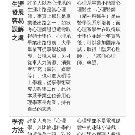
許多人以為心理系的
心理系畢業不能當心
生涯
生涯出路是當心理
理醫生－心理醫師
發展
師，事實上那只是畢
（精神科醫生）是由
容易
業後出路之一，如欲
醫學院系所培養；而
誤解
考心理師證照還需取
心理系學生在取得碩
得碩士學位。心理系
士學位並經一年實習
之處
畢業出路很廣，大學
後，可以參加國家考
畢業可從事學校輔
試，取得「臨床心理
導、公職人員，另可
師」、「諮商心理
從事人力資源、消費
師」執照。
者研究（廣告、媒體
等）、也可進入碩博
士學程，從事學術研
究與教學工作，此外
本系畢業生也善用心
理學專長創業，擁有
自己的志業。
許多人會把「心理
心理學並不是電視媒
學習
學」與比較超科學的
體中的趣味小遊戲；
方法
領域混為一談。對於
心理學不僅讓人看清