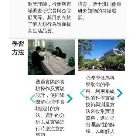
源管理師，行銷與市
培育，博士班則側重
場調查研究員與企管
研究知能的持續發
顧問等。其目的在於
展。
了解人類行為進而提
高生活品質。
學習
方法
經
心理學做為科
與
透過實際的實
學取向的學
藉由理論概念
以
驗操作及實驗
科，利用系統
簡介，實作技
講
設計，使同學
性的科學實驗
巧演練，家庭
範
瞭解心理學實
技術與測量方
作業或案例討
心
驗設計的方
法來收集實證
論等瞭解成人
究
法、資料的分
資料，進而提
與兒童臨床心
組
析以及實驗進
出理論性的解
理治療之實
應
行時應注意的
釋，以瞭解人
務。
引
事項。