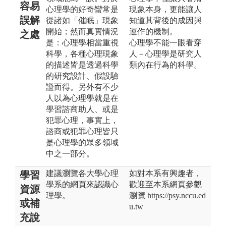
容易
心理學的好奇蠻常是
現象本身，更能讓人
誤解
從諸如「催眠」現象
知道其背後的成因與
開始；然而真實情況
運作的機制。
之處
是：心理學相當重視
心理學不能一眼看穿
科學，各種心理現象
人－心理學是研究人
的描述皆是透過科學
類內在行為的科學。
的研究設計、假設驗
證而得。另外有不少
人以為心理學就是在
學習諮商助人、或是
犯罪心理，事實上，
諮商或犯罪心理皆只
是心理學的眾多領域
中之一部分。
建議瀏覽各大學心理
如對本系有興趣者，
學習
學系的網頁來認識心
歡迎至本系網頁參觀
資源
理學。
瀏覽 https://psy.nccu.ed
或補
u.tw
充說