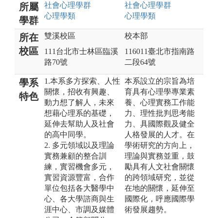
社會心理
學群
社會心理
學群
所屬
心理
學類
心理
學類
學群
雙溪校區
校本部
所在
校區
111台北市士林區臨溪
116011臺北市指南路
路70號
二段64號
1.本系多方探索、人性
本系設立的宗旨為培
學系
關懷，招收有興趣、
育具有心理學專業素
特色
動力想了解人，未來
養、心理實務工作能
想藉心理系的基礎，
力、理性批判思考能
延伸去幫助人及社會
力、具國際觀及健全
的高中同學。
人格發展的人才。在
2. 多元領域以及理論
學術研究的方向上，
實務兼顧的整合訓
理論與實務並重，鼓
練，實習機會多元，
勵具有人文社會關懷
實習資源豐富，合作
的跨領域研究，並從
單位包括各大醫學中
在地的關懷，延伸至
心、各大學諮商與生
國際化，呼應國際學
涯中心、市調及媒體
術發展趨勢。