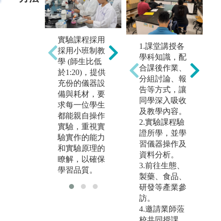
重視書報討論
實驗課程採用
課程，施以培
1.課堂講授各
結
採用小班制教
養專業知識的
學科知識，配
務
學 (師生比低
理解、統整及
合課後作業、
們
於1:20)，提供
表達能力的系
分組討論、報
文
充份的儀器設
列訓練。
告等方式，讓
產
備與耗材，要
同學深入吸收
選
求每一位學生
及教學內容。
分
都能親自操作
2.實驗課程驗
課
實驗，重視實
證所學，並學
驗實作的能力
習儀器操作及
和實驗原理的
資料分析。
瞭解，以確保
3.前往生態、
學習品質。
製藥、食品、
研發等產業參
訪。
4.邀請業師蒞
校共同授課。