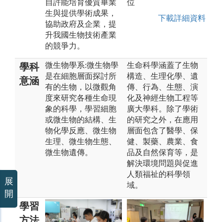
自許能培育優質畢業
位
生與提供學術成果，
下載詳細資料
協助政府及企業，提
升我國生物技術產業
的競爭力。
微生物學系:微生物學
生命科學涵蓋了生物
學科
是在細胞層面探討所
構造、生理化學、遺
意涵
有的生物，以微觀角
傳、行為、生態、演
度來研究各種生命現
化及神經生物工程等
象的科學，學習細胞
廣大學科。除了學術
或微生物的結構、生
的研究之外，在應用
物化學反應、微生物
層面包含了醫學、保
生理、微生物生態、
健、製藥、農業、食
微生物遺傳。
品及自然保育等，是
解決環境問題與促進
人類福祉的科學領
展
域。
開
學習
方法