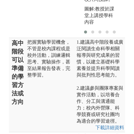
圖解:教授於課
堂上講授學科
內容
把握實驗學習機會，
1.建議高中階段養成廣
高中
不管是校內課程或是
泛閱讀生命科學相關
階段
校外活動，訓練邏輯
報導與研究成果的習
可以
思考、實驗操作，甚
慣，以建立基礎科學
準備
至結果報告發表，完
素養並提升科學閱讀
整學習。
與批判性思考能力。
的學
習方
2.建議參與團隊專案與
法或
實作活動，以培養合
方向
作、分工與溝通能
力；校內外營隊、科
學競賽或研究社團均
為適合的學習途徑。
下載詳細資料