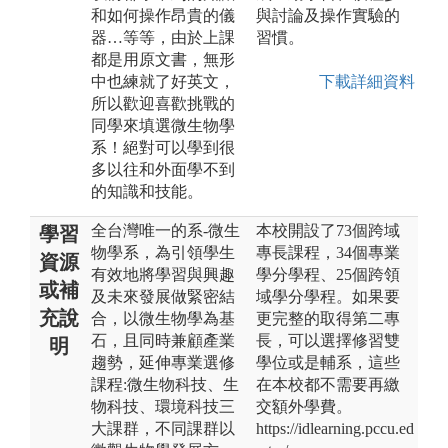
和如何操作昂貴的儀
與討論及操作實驗的
器…等等，由於上課
習慣。
都是用原文書，無形
中也練就了好英文，
下載詳細資料
所以歡迎喜歡挑戰的
同學來填選微生物學
系！絕對可以學到很
多以往和外面學不到
的知識和技能。
全台灣唯一的系-微生
本校開設了73個跨域
學習
物學系，為引領學生
專長課程，34個專業
資源
有效地將學習與興趣
學分學程、25個跨領
或補
及未來發展做緊密結
域學分學程。如果要
充說
合，以微生物學為基
更完整的取得第二專
石，且同時兼顧產業
長，可以選擇修習雙
明
趨勢，延伸專業選修
學位或是輔系，這些
課程:微生物科技、生
在本校都不需要再繳
物科技、環境科技三
交額外學費。
大課群，不同課群以
https://idlearning.pccu.ed