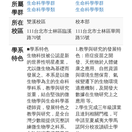
生命科學
學群
生命科學
學群
所屬
生命科學
學類
生命科學
學類
學群
雙溪校區
校本部
所在
校區
111台北市士林區臨溪
111台北市士林區華岡
路70號
路55號
■學系特色
1.教學與研究的發展特
學系
生物科技被公認是新
色：癌症疫苗之開
特色
的世界性明星產業，
發、天然物於人體健
尤以微生物為基礎而
康之應用、自然資源
發展之。本系是以微
與環境生態保育、氣
生物學為主的生命科
候變遷下的生物環境
學科系，教學與研究
適應機制，及開發大
並重，結合堅強的微
數據在生物研究上之
生物學與生命科學基
應用 等。
礎師資，發展特色之
2.學生完成三年級課業
教學與研究，是全台
且達到相關門檻，可
灣少數能提供完整訓
申請至夏威夷大學馬
練微生物學之科系。
諾阿分校攻讀碩士學