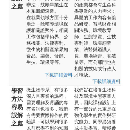
辦法，鼓勵畢業生在
的產業都會有生命科
之處
本系繼續深造。
學專業的人力需求；
在就業領域方面十分
具體的工作內容有藥
廣泛，除輔導環境保
品研發、智慧財產相
護相關證照外，相關
關法務、環境教育
工作包括學術界、公
師、生態導覽、生技
務機關、法律專利、
專利師、環境顧問
微生物相關產業界如
業、法醫與鑑識人
食品、製藥、發酵、
員、農場經營、養殖
生技、環保等等。
業等。而公部門也有
相關的技術或行政人
下載詳細資料
才職缺。
下載詳細資料
微生物學系，有很多
我們旨在培養生物科
學習
深入且專業的課程，
技及環境生態專業人
方法
需要理解及背誦的專
員，因此課程設計上
容易
有名詞也很多，我們
有一部分的比重是在
誤解
有需要實際操作的實
強化學生的實作與研
驗課，可以學到很多
究能力。同學必須養
之處
以前都學不到的知識
成主動學習、積極參