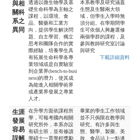
透過以微生物學及基
本系教學及研究涵蓋
與相
礎生命科學為主軸之
生態及生醫兩大領
關科
課程，以環境、食
域，但學生入學時無
系之
品、醫藥和工業方
須分組。在學期間學
異同
向，提供學生解決問
生可依個人興趣選修
題、自主學習、獨立
兩個學群的課程，及
思考和團隊合作的實
參與教師研究室討論
際經驗，培養學生具
與研究
有拓展生命科學各專
下載詳細資料
業領域或是自實驗室
到企業界(bench-to-busi
ness)的潛力，使其成
為能進入相關學術界
或產業界發展之專業
人才。
在升學方面依課程所
畢業的學生工作領域
生涯
學，可報考國內相關
並不只侷限在教學與
發展
研究所外，本系亦設
研究。有許多與生
容易
有碩士班，並有修讀
態、醫學、製藥、美
誤解
學碩士一貫學程獎勵
妝、食品沾上一點邊