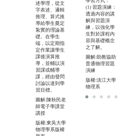
提出構想，與
學習方式：
述學理，從文
實
負責教師共同
(1) 習題演練：
字表述、邏輯
釋
討論。取材範
透過內容的講
推理、算式推
本
圍包括期刊論
解與習題演
導給學生奠定
演
文，或網路資
練，以強化學
紮實的理論基
屬
訊，利用本學
生對於課程內
礎。在學生
蒐
系教學研發中
容與基礎概念
端，以定期指
具
心之各項設
之了解。
定作業讓學生
生
備，製作所需
課後演算推
圖解:助教協助
式
器材。因係由
導，並輔以演
普通物理習題
了
學生自行發
習課或輔導
演練
發
想，故有較主
課，經由發問
版權:淡江大學
動之意願，從
圖
討論以達到學
物理系
事探索。
具
習目標。
理
圖解:普物實驗
圖解:陳秋民老
室自製實驗討
版
師電子學課堂
論
物
講授
所
版權:東吳大學
版權:東吳大學
物理學系版權
物理學系版權
所有