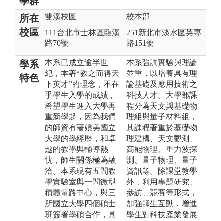
學群
雙溪校區
校本部
所在
校區
111台北市士林區臨溪
251新北市淡水區英專
路70號
路151號
本系已成立逾半世
本系強調實驗與理論
學系
紀，本著“教之而得天
並重，以培養具有理
特色
下英才”的理念，不在
論基礎及應用技術之
乎學生入學的成績，
科技人才。大學部課
希望學生進入大學再
程分為天文與基礎物
重新學起，因為我們
理組與量子材料組，
的師資有著媲美國立
其課程著重於基礎物
大學的學經歷，和卓
理建構、天文觀測、
越的教學與輔導熱
高能物理、重力波探
忱，師生關係極為融
測、量子物理、量子
洽。本系現有五間教
資訊等。除課堂教學
學實驗室與一間微型
外，利用專題研究、
積體電路中心，與三
參訪、競賽等形式，
所國立大學四個碩士
加強師生互動，增進
班簽署學碩合作，具
學生對科技產業發展