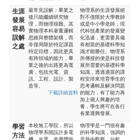
最常見誤解：畢業之
物理系的生涯發展絕
生涯
後只能繼續研究物
對不僅限於大學教師
發展
理，而物理很難。其
或是中小學老師，現
容易
實物理本科著重邏輯
代科技產業的發展變
誤解
思維與整體架構，而
化迅速，更需要具備
非僅局限於特定課題
有相當的基礎科學知
之處
特定目標，因此更具
識才能勝任。物理系
有跨領域的能力，畢
所傳授的便是科技發
業之後的出路更為寬
展所需要的基礎科學
廣，包括光電、資
知識，透過適當的課
訊、工程、設計、製
程安排來培育學生的
造等。
思考邏輯及解決問題
下載詳細資料
的能力，有了能力再
加上個人興趣的培
養，學生將可在各行
各業適興發展。
本校無工學院，所以
物理學是一門很有趣
學習
物理學系開設許多電
的科學知識，強調的
方法
機、光電、半導體的
是藉由觀察、分析、