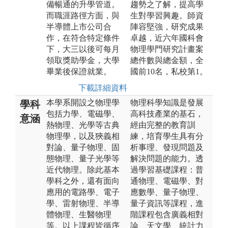
備暢通的升學管道。
趨勢之了解，提高學
而職涯路徑方面，與
生對學習興趣。師資
半導體上市公司合
陣容堅強，研究成果
作，在符合特定條件
卓越，近六年國科會
下，大三以後可每月
物理學門研究計畫案
領取獎助學金，大學
總件數與總金額，全
畢業後保證就業。
國前10名，私校第1。
下載詳細資料
本學系開設之物理學
物理科學知識是發展
學科
包括力學、電磁學、
高科技產業的基石，
意涵
熱物理、光學等古典
經由完整的教育訓
物理學，以及狹義相
練，培育學生具有分
對論、量子物理、固
析事理、發現問題及
態物理、量子光學等
解決問題的能力。透
近代物理。除此基本
過學習基礎課程：普
學科之外，還有面向
通物理、電磁學、對
應用的電路學、電子
應數學、量子物理、
學、雷射物理、半導
量子資訊等課程，進
體物理、生醫物理
階課程包含廣義相對
等。以上課程皆循序
論、天文學、統計力