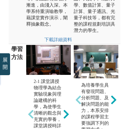
漸進，由淺入深。本
學、數值計算、量子
學系特重演喻教學，
計算、量子通訊、光
藉課堂實作演示，闡
量子科技等，都有完
釋抽象觀念。
整的課程規劃培訓具
潛力的學生。
下載詳細資料
學習
方法
展
開
2
2-1 課堂講授
物
2-2 自製實驗
為培養學生具
物理學為結合
與
除固定內容的
有發現問題、
實驗現象與理
又
實驗課，本系
分析問題、及
論建構的科
述
鼓勵學生自行
解決問題的能
學，為使學生
生
設計並製作實
力，本系安排
清晰的觀念與
各
驗。學生可單
的課程學習主
充實的學養，
學
獨或組成團隊
要強調下列的
課堂講授時詳
教