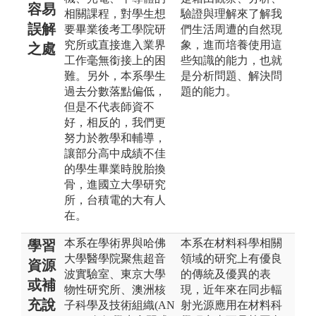
容易
相關課程，對學生想
驗證與理解來了解我
誤解
要畢業後考工學院研
們生活周遭的自然現
究所或直接進入業界
象，進而培養使用這
之處
工作毫無銜接上的困
些知識的能力，也就
難。另外，本系學生
是分析問題、解決問
過去分數落點偏低，
題的能力。
但是不代表師資不
好，相反的，我們更
努力於教學和輔導，
讓部分高中成績不佳
的學生畢業時脫胎換
骨，進國立大學研究
所，台積電的大有人
在。
本系在學術界與哈佛
本系在材料科學相關
學習
大學醫學院聚焦超音
領域的研究上有優良
資源
波實驗室、東京大學
的傳統及優異的表
或補
物性研究所、澳洲核
現，近年來在同步輻
充說
子科學及技術組織(AN
射光源應用在材料科