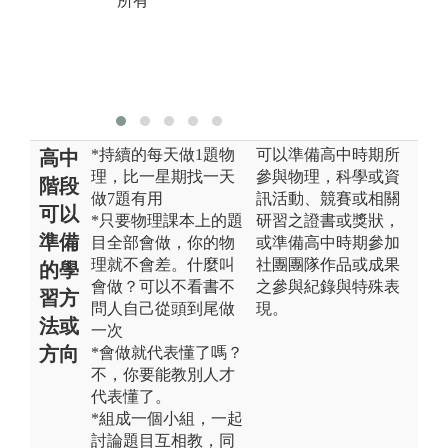
所有
*持續的每天做1題物
可以準備高中時期所
高中
理，比一星期找一天
參與物理，科學或資
階段
做7題有用
訊活動、競賽或相關
可以
*只要物理課本上的題
研習之證書或獎狀，
準備
目全部會做，你的物
或準備高中時期參加
理就不會差。什麼叫
社團團隊作品或成果
的學
會做？可以不看書不
之參與紀錄與特殊表
習方
問人自己從頭到尾做
現。
法或
一次
方向
*會做就代表懂了嗎？
不，你要能教別人才
代表懂了。
*組成一個小組，一起
討論題目互相教，同