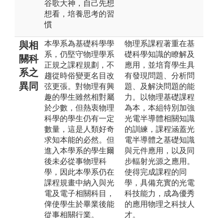
谷歌大神，自己先想
想看，培養思考的習
慣
本學系為基礎科學學
物理系課程著重在基
與相
系，仍堅守物理學系
礎科學知識的瞭解及
關科
正規之課程規劃，不
應用，並培育學生具
系之
趨從時俗變更名目改
有發現問題、分析問
異同
弦更張。對物理有興
題、及解決問題的能
趣的學生雖然相對屬
力。以物理基礎課程
於少數，但熱衷物理
為本，本組特別加強
科學的學生仍有一定
光電半導體相關知識
數量，這是人類好奇
的訓練，課程涵蓋光
求知本能的必然。但
電半導體之基礎知識
進入本學系的學生爾
與元件應用，以及同
後未必從事物理科
步輻射光源之應用。
學，因此本學系仍在
使得完成課程的同
課程規畫中納入與光
學，具備充實的光電
電及電子相關科目，
科技能力，成為優秀
俾使學生於畢業後能
的應用物理之科技人
從事相關行業。
才。