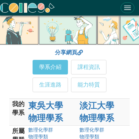
ColleGo! 大學選才與高中育才輔助系統
分享網頁
學系介紹
課程資訊
生涯進路
能力特質
我的
東吳大學
淡江大學
學系
物理學系
物理學系
數理化
學群
數理化
學群
所屬
物理
學類
物理
學類