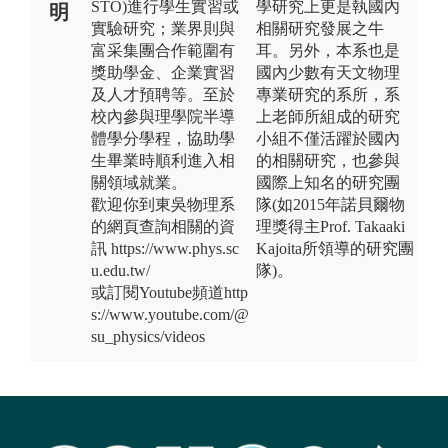
STO)進行學生實習或
學研究上更是執國內
明
實驗研究；業界則與
相關研究發展之牛
富采集團合作範圍有
耳。另外，本系也是
獎助學金、企業實習
國內少數有天文物理
及人才預聘等。至於
專業研究的系所，系
校內參與理學院半導
上老師所組成的研究
體學分學程，協助學
小組不僅活躍於國內
生畢業時順利進入相
的相關研究，也參與
關領域就業。
國際上知名的研究團
歡迎你到東吳物理系
隊(如2015年諾貝爾物
的網頁查詢相關的資
理獎得主Prof. Takaaki
訊 https://www.phys.sc
Kajoita所領導的研究團
u.edu.tw/
隊)。
或訂閱Youtube頻道http
s://www.youtube.com/@
su_physics/videos