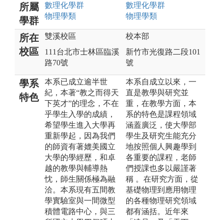
數理化
學群
數理化
學群
所屬
物理
學類
物理
學類
學群
雙溪校區
校本部
所在
校區
111台北市士林區臨溪
新竹市光復路二段101
路70號
號
本系已成立逾半世
本系自成立以來，一
學系
紀，本著“教之而得天
直是教學與研究並
特色
下英才”的理念，不在
重，在教學方面，本
乎學生入學的成績，
系的特色是課程領域
希望學生進入大學再
涵蓋廣泛，使大學部
重新學起，因為我們
學生及研究生能充分
的師資有著媲美國立
地按照個人興趣學到
大學的學經歷，和卓
各重要的課程，老師
越的教學與輔導熱
們授課也多以嚴謹著
忱，師生關係極為融
稱 。在研究方面，從
洽。本系現有五間教
基礎物理到應用物理
學實驗室與一間微型
的各種物理研究領域
積體電路中心，與三
都有涵括。近年來