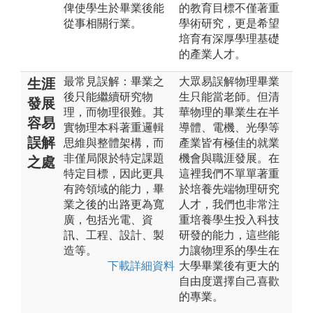
俾使學生於畢業後能
的教育目標不僅著重
從事相關行業。
學術研究，更是希望
培育有深厚學理基礎
的產業人才。
最常見誤解：畢業之
大眾易誤解物理畢業
生涯
後只能繼續研究物
生只能當老師。但清
發展
理，而物理很難。其
華物理的畢業生在半
容易
實物理本科著重邏輯
導體、電機、光學等
誤解
思維與整體架構，而
產業皆有極佳的就業
非僅局限於特定課題
機會與職涯發展。在
之處
特定目標，因此更具
這裡我們不單單著重
有跨領域的能力，畢
於培養先端物理研究
業之後的出路更為寬
人才，我們也非常注
廣，包括光電、資
重培養學生投入科技
訊、工程、設計、製
研發的能力，這些能
造等。
力讓物理系的學生在
下載詳細資料
大學畢業後有更大的
自由度選擇自己喜歡
的專業。