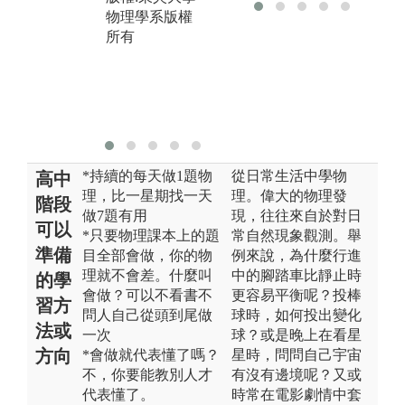
物理學系版權
物理學系版權
所有
所有
*持續的每天做1題物
從日常生活中學物
高中
理，比一星期找一天
理。偉大的物理發
階段
做7題有用
現，往往來自於對日
可以
*只要物理課本上的題
常自然現象觀測。舉
準備
目全部會做，你的物
例來說，為什麼行進
理就不會差。什麼叫
中的腳踏車比靜止時
的學
會做？可以不看書不
更容易平衡呢？投棒
習方
問人自己從頭到尾做
球時，如何投出變化
法或
一次
球？或是晚上在看星
方向
*會做就代表懂了嗎？
星時，問問自己宇宙
不，你要能教別人才
有沒有邊境呢？又或
代表懂了。
時常在電影劇情中套