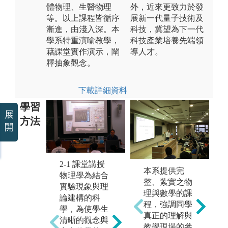
體物理、生醫物理
外，近來更致力於發
等。以上課程皆循序
展新一代量子技術及
漸進，由淺入深。本
科技，冀望為下一代
學系特重演喻教學，
科技產業培養先端領
藉課堂實作演示，闡
導人才。
釋抽象觀念。
下載詳細資料
學習
展
方法
開
2
2-1 課堂講授
物
2-2 自製實驗
本系提供完
物理學為結合
與
除固定內容的
整、紮實之物
實驗現象與理
又
實驗課，本系
理與數學的課
論建構的科
述
鼓勵學生自行
程，強調同學
學，為使學生
生
設計並製作實
真正的理解與
清晰的觀念與
各
驗。學生可單
教學現場的參