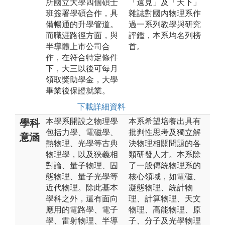
所國立大學四個碩士
「遠見」及「天下」
班簽署學碩合作，具
雜誌對國內物理系作
備暢通的升學管道。
過一系列教學與研究
而職涯路徑方面，與
評鑑，本系均名列榜
半導體上市公司合
首。
作，在符合特定條件
下，大三以後可每月
領取獎助學金，大學
畢業後保證就業。
下載詳細資料
本學系開設之物理學
本系希望培養出具有
學科
包括力學、電磁學、
批判性思考及獨立解
意涵
熱物理、光學等古典
決物理相關問題的各
物理學，以及狹義相
類研發人才。本系除
對論、量子物理、固
了一般傳統物理系的
態物理、量子光學等
核心領域，如電磁、
近代物理。除此基本
凝態物理、統計物
學科之外，還有面向
理、計算物理、天文
應用的電路學、電子
物理、高能物理、原
學、雷射物理、半導
子、分子及光學物理