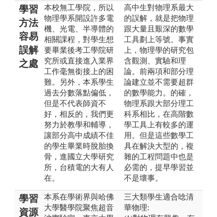
本校無工學院，所以
高中生對物理系最大
學習
物理學系開設許多電
的誤解，就是把物理
方法
機、光電、半導體的
跟大量且艱深的數學
容易
相關課程，對學生想
工具劃上等號。事實
誤解
要畢業後考工學院研
上，物理學的研究包
究所或直接進入業界
含觀測、實驗和理
之處
工作毫無銜接上的困
論。前兩項和部分理
難。另外，本系學生
論建立並不需要超群
過去分數落點偏低，
的數學能力。的確，
但是不代表師資不
物理系跟大部分理工
好，相反的，我們更
科系相比，在高階數
努力於教學和輔導，
學工具上有較多的運
讓部分高中成績不佳
用。但是這些數學工
的學生畢業時脫胎換
具在解決大型的，複
骨，進國立大學研究
雜的工程問題中也是
所，台積電的大有人
必需的，提早學習並
在。
不是壞事。
本系在學術界與哈佛
三大類學生適合唸清
學習
大學醫學院聚焦超音
華物理:
資源