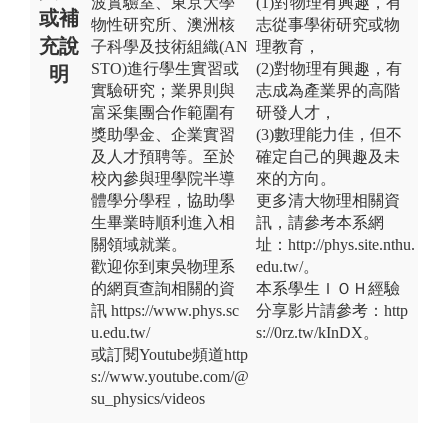
波實驗室、東京大學
(1)對物理有興趣，有
或補
物性研究所、澳洲核
志從事學術研究或物
充說
子科學及技術組織(AN
理教育，
STO)進行學生實習或
(2)對物理有興趣，有
明
實驗研究；業界則與
志成為產業界的高階
富采集團合作範圍有
研發人才，
獎助學金、企業實習
(3)數理能力佳，但不
及人才預聘等。至於
確定自己的興趣及未
校內參與理學院半導
來的方向。
體學分學程，協助學
更多清大物理相關資
生畢業時順利進入相
訊，請參考本系網
關領域就業。
址：http://phys.site.nthu.
歡迎你到東吳物理系
edu.tw/。
的網頁查詢相關的資
本系學生ＩＯＨ經驗
訊 https://www.phys.sc
分享影片請參考：http
u.edu.tw/
s://0rz.tw/kInDX。
或訂閱Youtube頻道http
s://www.youtube.com/@
su_physics/videos