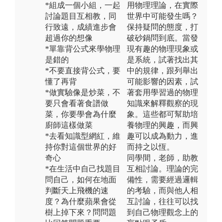
*組成一個小組，一起
用物理理論，在實際
討論題目互相教，同
世界中可能發生嗎？
行致遠，成績進步會
保持疑問的態度，打
超過你的想像
破砂鍋問到底。當發
*單靠背公式來學物理
現有趣的物理現象或
是錯的
是系統，試著找出其
*不要直接背公式，要
中的規律，跟列舉出
懂了再背
可能影響的因素，試
*做實驗像是炒菜，不
著套用學習過的物理
要只會看著食譜做
知識來解釋觀察的現
菜，你要學會為什麼
象。這些都可幫助培
廚師這樣做菜
養物理的興趣，而興
*去看知識型網紅，維
趣可以成為動力，進
持你對這個世界的好
而持之以恆。
奇心
同學間，老師，助教
*在生活中自己找題目
互相討論。理論的完
問自己，如何在地面
備性，需要經過邏輯
判斷天上飛機的速
的考驗，而與他人相
度？為什麼蘋果會從
互討論，往往可以找
樹上掉下來？問問題
到自己物理觀念上的