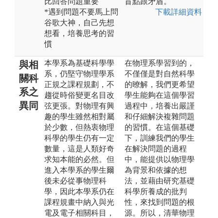
比回答問題重要
盲點跟矛盾。
*遇到問題不要馬上問
下載詳細資料
谷歌大神，自己先想
想看，培養思考的習
慣
本學系為基礎科學學
在物理系學習到的，
與相
系，仍堅守物理學系
不僅僅是對自然科學
關科
正規之課程規劃，不
的暸解，我們更希望
系之
趨從時俗變更名目改
學生能夠在這個學習
異同
弦更張。對物理有興
過程中，培養出嚴謹
趣的學生雖然相對屬
和仔細解決複雜問題
於少數，但熱衷物理
的習慣。在這個基礎
科學的學生仍有一定
下，訓練我們的學生
數量，這是人類好奇
在解決問題的過程
求知本能的必然。但
中，能提供以物理學
進入本學系的學生爾
為背景和依據的想
後未必從事物理科
法，並藉由研究基礎
學，因此本學系仍在
科學所養成的批判
課程規畫中納入與光
性，來找到問題的根
電及電子相關科目，
源。所以，清華物理