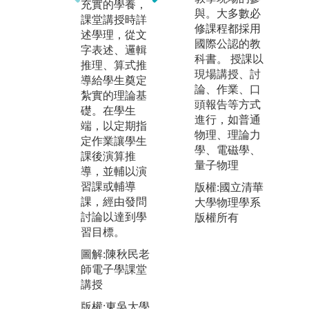
充實的學養，
學
獨或組成團隊
與。大多數必
課堂講授時詳
教
提出構想，與
修課程都採用
述學理，從文
實
負責教師共同
國際公認的教
字表述、邏輯
釋
討論。取材範
科書。 授課以
推理、算式推
本
圍包括期刊論
現場講授、討
導給學生奠定
演
文，或網路資
論、作業、口
紮實的理論基
屬
訊，利用本學
頭報告等方式
礎。在學生
蒐
系教學研發中
進行，如普通
端，以定期指
具
心之各項設
物理、理論力
定作業讓學生
生
備，製作所需
學、電磁學、
課後演算推
式
器材。因係由
量子物理
導，並輔以演
了
學生自行發
習課或輔導
版權:國立清華
發
想，故有較主
課，經由發問
大學物理學系
動之意願，從
圖
討論以達到學
版權所有
事探索。
具
習目標。
理
圖解:普物實驗
圖解:陳秋民老
室自製實驗討
版
師電子學課堂
論
物
講授
所
版權:東吳大學
版權:東吳大學