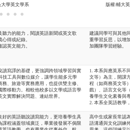
吳大學英文學系
版權:輔大
說及聽力的能力，閱讀英語新聞或英文歌
建議同學可與其他
成心得或紀錄。
重學習反思，以增
，確認英文能力。
加團隊學習經驗。
說讀寫譯的基礎，更強調跨領域學習與實
1. 本系與應英系
、科技工具與數位媒介，讓學生能多元學
文等）為主，開課
商務、旅遊等實務應用，也提供雙主修、
程（如商務英文等
國際移動力。相較他校多以文學或語言學
戲）、語言文化等
英文實際解決問題、連結世界。
養學生文化素養與
2. 本系全英語教
良好的英語聽說讀寫能力，更培養學生具
高中生或家長常認
為課程涵蓋領域廣泛，畢業後發展不侷限
語溝通與文化訓練
或英語教學，也有畢業生從事外交、航
思考。這些訓練足