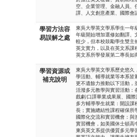
空、企業管理、金融人員、
譯、人文創意產業、國際會
東吳大學英文學系學生一年
學習方法容
年級開始增加選修如翻譯、
易誤解之處
較少，但本校鼓勵學生雙主
英文實力，以及在英文系課
英文系所學發展第二專長如
東吳大學英文學系歷史悠久
學習資源或
學活動、輔導就業等本系皆
補充說明
更不遺餘力推動以下活動，
活潑多元教學與實習活動：
戲劇/口譯畢業成果展、國際
多方輔導學生就業：開設課
長；實施總結性課程確保所
國際化交流和實習機會：與
實習機會，如美國休士頓高
東吳英文系提供優質多元學