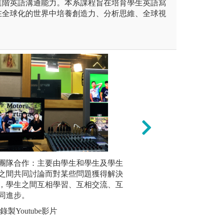
進階英語溝通能力。本系課程旨在培育學生英語寫
在全球化的世界中培養創造力、分析思維、全球視
合作活動：與外籍學生交流、
團隊合作：主要由學生和學生及學生
情境演練：透過實
多媒體製
國交換，把學到的英文活用在
之間共同討論而對某些問題獲得解決
場溝通等情境，提
關的影片
，學生之間互相學習、互相交流、互
片、多媒
版權:圖片來源為
同進步。
生邏輯思
生與接待同學於校徽牆前合影
製Youtube影片
圖解:數位
東吳大學英文學系