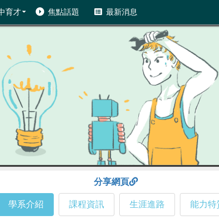
中育才
焦點話題
最新消息
分享網頁
學系介紹
課程資訊
生涯進路
能力特