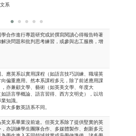
英文系
版權:輔大
同學合作進行專題研究或於撰寫閱讀心得報告時著
加解決問題和批判思考練習，或參與志工服務，增
不同。應英系以實用課程（如語言技巧訓練、職場英
方向偏重應用。然本系課程多元，除了前述應用課
），亦兼顧文學、藝術（如英美文學、年度大
（如語言學概論、語言習得、西方文明史），以培
專業知識。
學，與大多數英語系不同。
為英文系畢業沒前途。但英文系除了提供堅實的英
外，亦訓練學生團隊合作、多媒體製作、創新多元
以為學生進入不同領域就業或升學做準備。諸多學