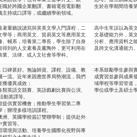
任職於跨國企業翻譯、書籍電視電影翻
生於在學期間培養
議主持或口譯等，或繼續學術領域。
級著重聽說讀寫與英美文學入門課程，二
高中生常誤以為英
文學等；商用英文、貿易英文等應用英文
文基礎能力外，英
修、輔系，培養第二專長，學生除了自身
分析、應用資料之
程得到的人文素養及薰陶外，更可利用在
及跨文化溝通能力
商業、法律、或人文社會等學科。
，口碑甚好。無論師資、課程、設備、教
本系鼓勵學生參與
屬一流。近年來因應世界局勢潮流，我們
成實習並參與成果
並獲優異成效：
域學程等學習管道
各類英語文競賽、英語戲劇比賽與公演、
學位或學士及碩士
活動英譯等。
程提供實習機會；推動學生學習第二專
學；辦理多樣培訓課程。
澳洲、英國學校簽訂雙聯學制；提供赴外
中實習等。
習環境與活動、培養學生國際化視野與專