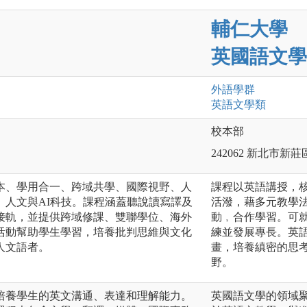
輔仁大學
英國語文學
外語
學群
英語文
學類
校本部
242062 新北市新
本、學用合一、跨域共學、國際視野、人
課程以英語講授，
、人文與AI科技。課程涵蓋聽說讀寫譯及
活潑，藉多元教學
接軌，並提供跨域修課、雙聯學位、海外
動﹐合作學習。可
活動幫助學生學習，培養批判思維與文化
練並發展專長。英
人文語者。
畫，培養縝密的思
野。
培養學生的英文溝通、表達和理解能力。
英國語文學的領域