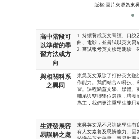
版權:圖片來源為東
1. 持續養成英文閱讀、口
高中階段可
曲、電影，並嘗試以英文寫
以準備的學
2. 嘗試報考英文檢定測驗
習方法或方
向
東吳英文系除了打好英文聽
與相關科系
作能力。我們結合AI科技
之異同
習。課程涵蓋文學、媒體、
輔系與雙聯學位選擇，培養
為主，我們更注重學生能用
東吳英文系不只訓練學生有
生涯發展容
有人文素養及思辨能力。因
易誤解之處
於擔任英文秘書、貿易助理