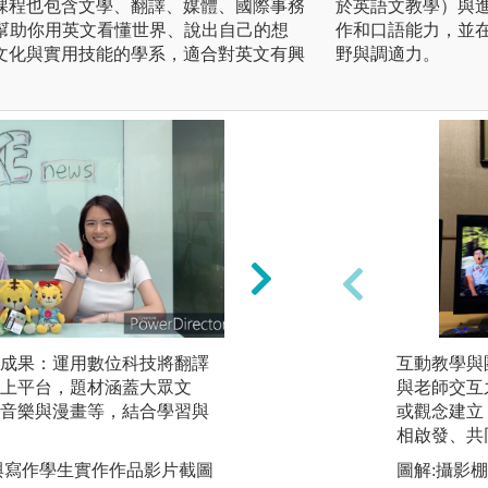
課程也包含文學、翻譯、媒體、國際事務
於英語文教學）與
，幫助你用英文看懂世界、說出自己的想
作和口語能力，並
文化與實用技能的學系，適合對英文有興
野與調適力。
成果：運用數位科技將翻譯
跨文化交流與國際
互動教學與
上平台，題材涵蓋大眾文
參加英文營隊或出
與老師交互
音樂與漫畫等，結合學習與
真實情境中。
或觀念建立
相啟發、共
圖解:宮崎大學師
與寫作學生實作作品影片截圖
圖解:攝影棚錄
版權:圖片來源為