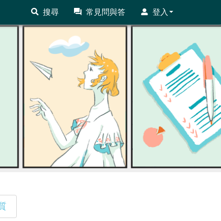
搜尋
常見問與答
登入
質