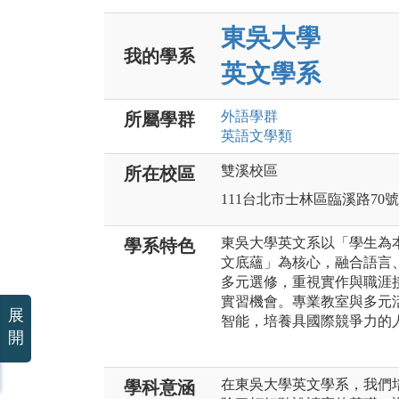
東吳大學
我的學系
英文學系
外語
學群
所屬學群
英語文
學類
雙溪校區
所在校區
111台北市士林區臨溪路70號
東吳大學英文系以「學生為
學系特色
文底蘊」為核心，融合語言
多元選修，重視實作與職涯
實習機會。專業教室與多元
展
智能，培養具國際競爭力的
開
在東吳大學英文學系，我們
學科意涵