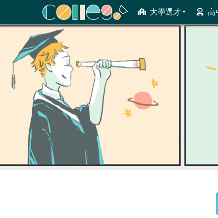
大學選才
高
ColleGo! 大學選才與高中育才輔助系統