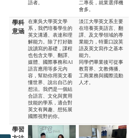
語者。
二專長，就業選擇機
會多。
在東吳大學英文學
淡江大學英文系主要
學科
系，我們培養學生的
在培養英美語言、翻
意涵
英文溝通、表達和理
譯、及文學領域的專
解能力。除了打好聽
業能力，特重口說英
說讀寫的基礎，課程
語及英文寫作之基本
也包含文學、翻譯、
能力。
媒體、國際事務和AI
同學們畢業後可從事
語言應用等多元內
教育界、文教傳播、
容，幫助你用英文看
工商業務與國際流動
懂世界、說出自己的
人才。
想法。我們是一個結
合語言、文化與實用
技能的學系，適合對
英文有興趣、想拓展
國際視野的你。
學習
方法