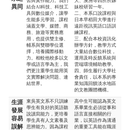
習與實作能力。我們
大、澳洲等四所所姊
異同
結合AI科技、科技工
妹校研習一年。
具與數位媒介，讓學
二、本系口說課程與
生能多元學習。課程
日本早稻田大學進行
涵蓋文學、媒體、商
遠距視訊英語口語訓
務、旅遊等實務應
練課程。
用，也提供雙主修、
三、配合本校資訊化
輔系與雙聯學位選
辦學方針，教學方式
擇，培養國際移動
大量結合數位科技，
力。相較他校多以文
運用及時反饋系統與
學或語言學為主，我
雲端環境輔助教學。
們更注重學生能用英
四、師生履行大學社
文實際解決問題、連
會責任，以本系的專
結世界。
業知識回饋淡水地區
的文教團體機構。
東吳英文系不只訓練
高中生可能認為英文
生涯
學生有良好的英語聽
系畢業生必須從事和
發展
說讀寫能力，更培養
語言直接相關的行
容易
學生具有人文素養及
業，以英語作為溝通
誤解
思辨能力。因為課程
的重要工具能在職涯