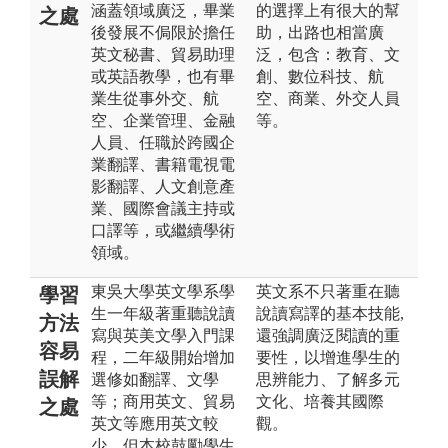
涵蓋領域廣泛，畢業
的選擇上有很大的幫
之處
後發展不侷限於擔任
助，出路也相當廣
英文秘書、貿易助理
泛，包含：教育、文
或英語教學，也有畢
創、數位科技、航
業生從事外交、航
空、商業、外交人員
空、企業管理、金融
等。
人員、任職於跨國企
業翻譯、書籍電視電
影翻譯、人文創意產
業、國際會議主持或
口譯等，或繼續學術
領域。
東吳大學英文學系學
英文系不只著重在聽
學習
生一年級著重聽說讀
說讀寫譯的基本技能,
方法
寫與英美文學入門課
還強調廣泛閱讀的重
容易
程，二年級開始增加
要性，以增進學生的
誤解
選修如翻譯、文學
思辨能力、了解多元
等；商用英文、貿易
文化、培養其國際
之處
英文等應用英文較
觀。
少，但本校鼓勵學生