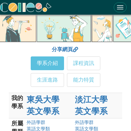
ColleGo! 大學選才與高中育才輔助系統
分享網頁
學系介紹
課程資訊
生涯進路
能力特質
我的
東吳大學
淡江大學
學系
英文學系
英文學系
外語
學群
外語
學群
所屬
英語文
學類
英語文
學類