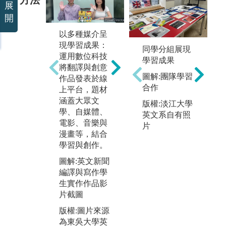
展
開
以多種媒介呈
跨文化交流與
現學習成果：
國際合作活
同學分組展現
情
運用數位科技
動：與外籍學
學習成果
過
將翻譯與創意
生交流、參加
覽
圖解:團隊學習
作品發表於線
英文營隊或出
議
合作
上平台，題材
國交換，把學
等
涵蓋大眾文
到的英文活用
版權:淡江大學
英
學、自媒體、
在真實情境
英文系自有照
力
電影、音樂與
中。
片
版
漫畫等，結合
圖解:宮崎大學
為
學習與創作。
師生與接待同
文
圖解:英文新聞
學於校徽牆前
編譯與寫作學
合影
生實作作品影
版權:圖片來源
片截圖
為東吳大學英
版權:圖片來源
文學系
為東吳大學英