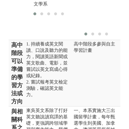
文學系
1. 持續養成英文閱
高中階段多參與自主
高中
讀、口說及聽力的能
學習計畫
階段
力，閱讀英語新聞或
可以
英文歌曲、電影，並
準備
嘗試以英文寫成心得
或紀錄。
的學
2. 嘗試報考英文檢定
習方
測驗，確認英文能
法或
力。
方向
東吳英文系除了打好
一、本系實施大三出
與相
英文聽說讀寫譯的基
國留學計畫，每年甄
關科
礎，更強調跨領域學
選學生到美國、加拿
系之