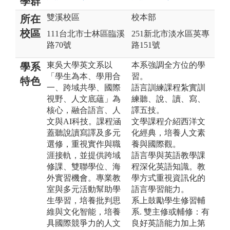
學群
雙溪校區
校本部
所在
校區
111台北市士林區臨溪
251新北市淡水區英專
路70號
路151號
東吳大學英文系以
本系強調全方位的學
學系
「學生為本、學用合
習。
特色
一、跨域共學、國際
語言訓練課程紮實訓
視野、人文底蘊」為
練聽、說、讀、寫、
核心，融合語言、人
譯五技。
文與AI科技。課程涵
文學課程介紹西洋文
蓋聽說讀寫譯及多元
化經典，培養人文素
選修，重視實作與職
養與國際觀。
涯接軌，並提供跨域
語言學與英語教學課
修課、雙聯學位、海
程深化英語知識。教
外實習機會。專業教
學方式重視資訊化的
室與多元活動幫助學
語言學習能力。
生學習，培養批判思
系上鼓勵學生修習輔
維與文化智能，培養
系. 雙主修或輔修：有
具國際競爭力的人文
良好英語能力加上第