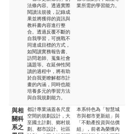
法條內容。透過實際
業所需的學習能力。
閱讀法規後，記錄成
果並將獲得的資訊與
教科書內容進行整
合。透過反覆不斷的
自我學習，可挑戰不
同達成目標的方式，
如閱讀實務報告書、
訪問老師、蒐集社會
議題等。在延伸性閱
讀的過程中，將有助
於自我更瞭解都市計
畫的內涵，同時也能
培養多元的學習方法
與自我規劃能力。
都計專業涵蓋各尺度
本系特色為「智慧城
與相
空間的規劃設計，大
市與都市更新組」與
關科
至國土計劃、鄉村規
「不動產投資與估價
系之
劃、都市設計、社區
組」，前者為榮獲內