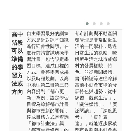
自主學習最好的訓練
都市計劃與不動產開
高中
方式是針對課堂知識
發管理是非常貼近生
階段
進行延伸性閱讀。在
活的一門學科，透過
可以
進行前請嘗試研擬學
日常生活的觀察，瞭
準備
習計畫，包含設定學
解所生活之城市或鄉
習目標、達成目標的
村的發展樣貌、特
的學
方式、彙整學習成果
色。並從新聞媒體、
習方
以及時程規劃。以高
書刊雜誌等途徑瞭解
法或
中地理第二冊第三節
當前不動產市場的發
方向
內容提到「都市更
展特色與趨勢，從中
新」為例，設定學習
練習「觀察生活 」、
目標為瞭解都市計畫
「關注媒體」、「廣
與都市更新的關係，
泛閱讀」、「深度思
達成目標方式是查詢
考」、「實作表
「都市計畫法」與
達」，就能逐步累積
「都市更新條例」的
都市規劃與不動產專