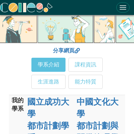
ColleGo! 大學選才與高中育才輔助系統
分享網頁
學系介紹
課程資訊
生涯進路
能力特質
我的
國立成功大
中國文化大
學系
學
學
都市計劃學
都市計劃與