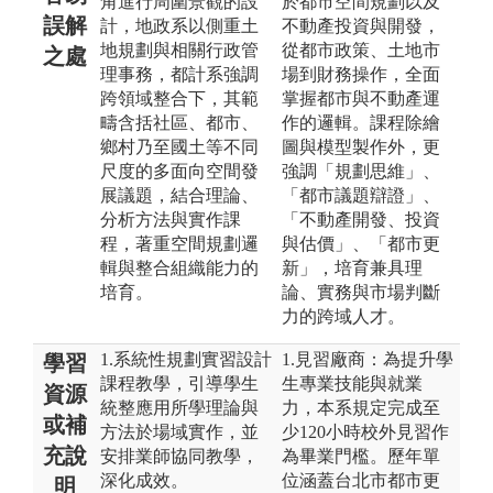
角進行周圍景觀的設
於都市空間規劃以及
誤解
計，地政系以側重土
不動產投資與開發，
地規劃與相關行政管
從都市政策、土地市
之處
理事務，都計系強調
場到財務操作，全面
跨領域整合下，其範
掌握都市與不動產運
疇含括社區、都市、
作的邏輯。課程除繪
鄉村乃至國土等不同
圖與模型製作外，更
尺度的多面向空間發
強調「規劃思維」、
展議題，結合理論、
「都市議題辯證」、
分析方法與實作課
「不動產開發、投資
程，著重空間規劃邏
與估價」、「都市更
輯與整合組織能力的
新」，培育兼具理
培育。
論、實務與市場判斷
力的跨域人才。
1.系統性規劃實習設計
1.見習廠商：為提升學
學習
課程教學，引導學生
生專業技能與就業
資源
統整應用所學理論與
力，本系規定完成至
或補
方法於場域實作，並
少120小時校外見習作
充說
安排業師協同教學，
為畢業門檻。歷年單
深化成效。
位涵蓋台北市都市更
明