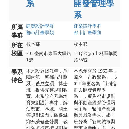
系
開發管理學
系
建築設計
學群
建築設計
學群
所屬
都市計畫
學類
都市計畫
學類
學群
校本部
校本部
所在
校區
701 臺南市東區大學路
111台北市士林區華岡
1號
路55號
本系設於1971年，為
本系創立於 1965 年，
學系
國內第一所都市計劃
原名「市政學系」，2
特色
系，後成立碩、博士
017 年更名為「都市計
班，提供完整規劃教
劃與開發管理學
育。本系設立乃為培
系」，聚焦都市規劃
育規劃設計專才，解
與不動產經營管理兩
決都市、區域、國土
大主軸，緊扣產業趨
等規劃議題，確保城
勢與就業需求。學士
鄉永續健全發展。教
班分為「智慧城市與
研領域從市街規劃擴
都市更新組」與「不