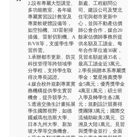
2.設有專屬大型講堂、
新處、工程顧問公
多功能教室、各年級
司、建設公司及雙北
專屬實習設計教室及
住宅與都市更新中
專業軟硬體設備等，
心，並與不動產估價
如空拍機、3D雷射掃
師公會合作，媒合20
描儀、雷射切割機、A
餘家估價師事務所提
R/VR等，支援學生學
供名額及工讀金。每
習所需。
年合作單位逾30家，
3.承辦都市更新、防災
見習名額超過35名，
科技管理等跨領域學
最高工讀金近3萬元。
分學程，支持學生取
2.學長捐贈本系專屬獎
得次專長認證。
學金：繁星推薦獎學
4.媒合校外規劃專業實
金5萬元；優秀獎學金
務機構提供學生實習
4萬至1萬元；碩士班
機會，提升競爭力。
入學及轉學生各2萬
5.透過交換生計畫拓展
元；規劃設計競賽得
學生國際視野，如德
獎團隊3萬元；國際交
國威瑪包浩斯大學、
流補助歐美2萬元、亞
日本九州大學、新加
洲及大陸1萬元。見習
坡大學等交換機會。
與獎學金並行，全面