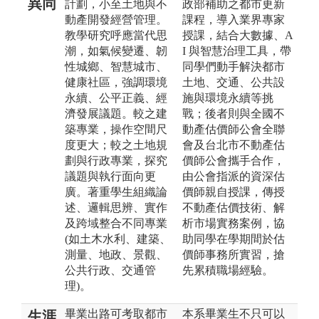
異同
計劃，小至土地與不
政部補助之都市更新
動產開發經營管理。
課程，導入業界專家
教學研究呼應當代思
授課，結合大數據、A
潮，如氣候變遷、韌
I 與智慧治理工具，帶
性城鄉、智慧城市、
同學們動手解決都市
健康社區，強調環境
土地、交通、公共設
永續、公平正義、經
施與環境永續等挑
濟發展議題。較之建
戰；後者則與全國不
築專業，操作空間尺
動產估價師公會全聯
度更大；較之土地規
會及台北市不動產估
劃與行政專業，探究
價師公會攜手合作，
議題與執行面向更
由公會指派的資深估
廣。著重學生組織論
價師親自授課，傳授
述、邏輯思辨、實作
不動產估價技術、解
及跨域整合不同專業
析市場實務案例，協
(如土木水利、建築、
助同學在學期間於估
測量、地政、景觀、
價師事務所實習，搶
公共行政、交通管
先累積職場經驗。
理)。
畢業出路可考取都市
本系畢業生不只可以
生涯