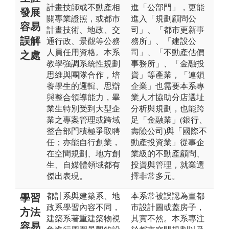
計畫技師或不動產相
進「公部門」，更能
發展
關專業證照，或都市
進入「規劃顧問公
容易
計畫技術、地政、交
司」、「都市更新事
誤解
通行政、景觀等公務
務所」、「建設公
人員任用資格。本系
司」、「不動產估價
之處
教學強調系統性規劃
事務所」、「金融投
思維與團隊合作，培
資」等產業，「連鎖
養學生的邏輯、思辯
企業」也需要本系專
與整合領導能力，畢
業人才協助分店選址
業生特別受到大型企
分析與規劃，也能跨
業之專案管理或跨域
足「金融業」(銀行、
整合部門積極爭取聘
壽險公司)與「國際不
任；亦能自行創業，
動產投資業」從事企
在空間規劃、地方創
業級的不動產顧問、
生、自媒體領域都有
投資與管理，就業選
傑出表現。
擇非常多元。
都計系與建築系、地
本系常被誤認為畫都
學習
政系學習內容不同，
市設計圖或蓋房子，
方法
建築系著重建築物視
其實不然。本系專注
容易