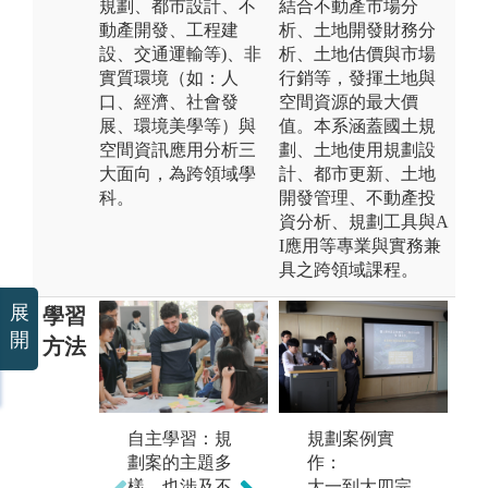
規劃、都市設計、不
結合不動產市場分
動產開發、工程建
析、土地開發財務分
設、交通運輸等)、非
析、土地估價與市場
實質環境（如：人
行銷等，發揮土地與
口、經濟、社會發
空間資源的最大價
展、環境美學等）與
值。本系涵蓋國土規
空間資訊應用分析三
劃、土地使用規劃設
大面向，為跨領域學
計、都市更新、土地
科。
開發管理、不動產投
資分析、規劃工具與A
I應用等專業與實務兼
具之跨領域課程。
展
學習
開
方法
專題實作：學
自主學習：規
規劃案例實
理
生實際操作規
劃案的主題多
作：
地
劃案，結合理
樣，也涉及不
大一到大四完
公