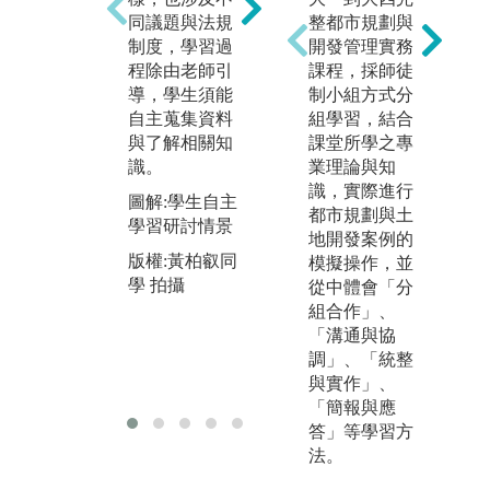
論知識與技
同議題與法規
整都市規劃與
劃
能，進行田野
制度，學習過
開發管理實務
學
調查、資料分
程除由老師引
課程，採師徒
計
析、提案設計
導，學生須能
制小組方式分
會
與方案評估，
自主蒐集資料
組學習，結合
災
除須應用專業
與了解相關知
課堂所學之專
程
能力，過程中
識。
業理論與知
方
o
更重視團隊合
識，實際進行
計
圖解:學生自主
作、分工與溝
都市規劃與土
識
學習研討情景
通協調。
地開發案例的
圖
版權:黃柏叡同
模擬操作，並
圖解:規劃實作
教
學 拍攝
從中體會「分
課程學生簡報
版
組合作」、
案例分析情景
學
「溝通與協
版權:黃柏叡同
調」、「統整
學 拍攝
與實作」、
「簡報與應
答」等學習方
法。