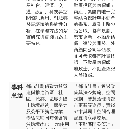
及社會、經濟、交
動產投資與估價組」
通、設計、科技與空
兩組，為國內唯一完
間資訊應用。對城鄉
整結合都計與不動產
發展議題的系統性分
的學系。畢業出路包
析、在學理方法的紮
括公職、都市規劃、
實研究與實踐力為主
都市更新、不動產估
要特色。
價、建設與開發、外
商顧問公司等領域，
並可考取都市計畫技
師、不動產估價師、
地政士、不動產經紀
人等證照。
都市計劃係致力於營
「都市計畫」透過政
學科
造與推進街區、社
策與法令規範、空間
意涵
區、城鄉、區域與國
規劃、智慧治理與都
土環境品質、競爭力
市更新等途徑，實踐
及公平正義之專業。
都市與國土空間合理
學習範疇同時包含實
配置與永續發展。
質環境(如：土地使用
「不動產開發管理」