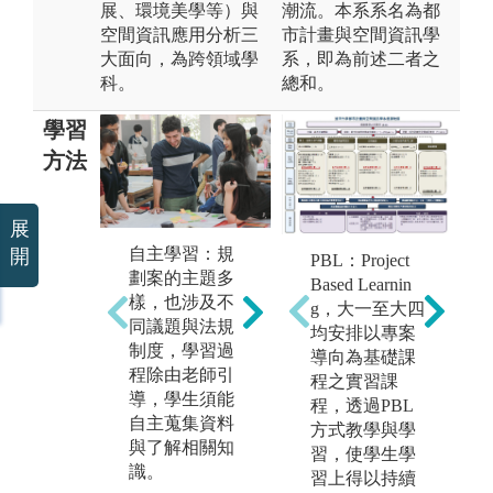
展、環境美學等）與
潮流。本系系名為都
空間資訊應用分析三
市計畫與空間資訊學
大面向，為跨領域學
系，即為前述二者之
科。
總和。
學習
方法
展
專題實作：學
自主學習：規
理
開
PBL：Project
C
生實際操作規
劃案的主題多
地
Based Learnin
c
劃案，結合理
樣，也涉及不
公
g，大一至大四
思
論知識與技
同議題與法規
劃
均安排以專案
能，進行田野
制度，學習過
學
導向為基礎課
p
調查、資料分
程除由老師引
計
程之實習課
施
析、提案設計
導，學生須能
會
程，透過PBL
與方案評估，
自主蒐集資料
災
方式教學與學
除須應用專業
與了解相關知
程
習，使學生學
能力，過程中
識。
方
習上得以持續