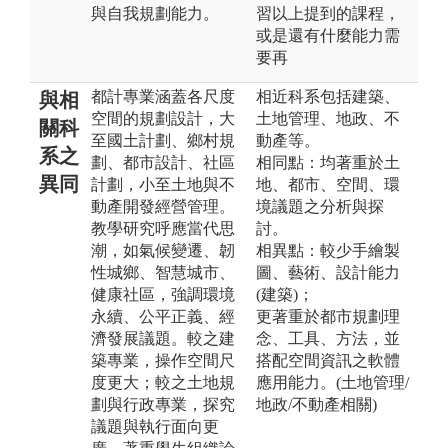
與自我規劃能力。
習以上提到的課程，
或是還有什麼能力需
要再
都計專業涵蓋各尺度
相近科系包括建築、
與相
空間的規劃設計，大
土地管理、地政、不
關科
至國土計劃、鄉村規
動產等。
系之
劃、都市設計、社區
相同點：均著重於土
異同
計劃，小至土地與不
地、都市、空間、環
動產開發經營管理。
境議題之分析與探
教學研究呼應當代思
討。
潮，如氣候變遷、韌
相異點：較少手繪製
性城鄉、智慧城市、
圖、藝術、設計能力
健康社區，強調環境
(建築)；
永續、公平正義、經
更著重於都市規劃理
濟發展議題。較之建
念、工具、方法，並
築專業，操作空間尺
搭配空間資訊之軟體
度更大；較之土地規
應用能力。(土地管理/
劃與行政專業，探究
地政/不動產相關)
議題與執行面向更