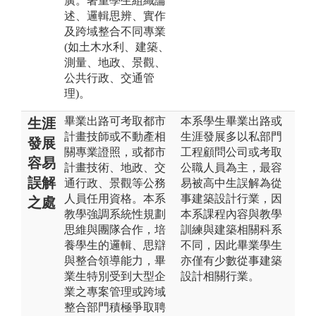
廣。著重學生組織論
述、邏輯思辨、實作
及跨域整合不同專業
(如土木水利、建築、
測量、地政、景觀、
公共行政、交通管
理)。
畢業出路可考取都市
本系學生畢業出路或
生涯
計畫技師或不動產相
生涯發展多以私部門
發展
關專業證照，或都市
工程顧問公司或考取
容易
計畫技術、地政、交
公職人員為主，最容
誤解
通行政、景觀等公務
易被高中生誤解為從
人員任用資格。本系
事建築設計行業，因
之處
教學強調系統性規劃
本系課程內容與教學
思維與團隊合作，培
訓練與建築相關科系
養學生的邏輯、思辯
不同，因此畢業學生
與整合領導能力，畢
亦僅有少數從事建築
業生特別受到大型企
設計相關行業。
業之專案管理或跨域
整合部門積極爭取聘