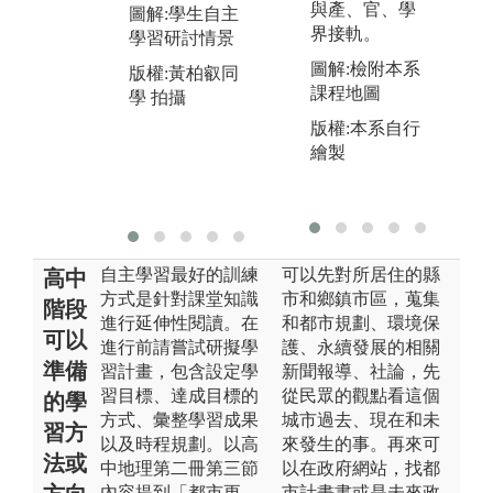
更重視團隊合
計
與產、官、學
圖解:學生自主
作、分工與溝
識
界接軌。
學習研討情景
通協調。
圖
圖解:檢附本系
版權:黃柏叡同
圖解:規劃實作
教
課程地圖
學 拍攝
課程學生簡報
版
版權:本系自行
案例分析情景
學
繪製
s
版權:黃柏叡同
W
學 拍攝
自主學習最好的訓練
可以先對所居住的縣
高中
方式是針對課堂知識
市和鄉鎮市區，蒐集
階段
進行延伸性閱讀。在
和都市規劃、環境保
可以
進行前請嘗試研擬學
護、永續發展的相關
準備
習計畫，包含設定學
新聞報導、社論，先
習目標、達成目標的
從民眾的觀點看這個
的學
方式、彙整學習成果
城市過去、現在和未
習方
以及時程規劃。以高
來發生的事。再來可
法或
中地理第二冊第三節
以在政府網站，找都
內容提到「都市更
市計畫書或是未來政