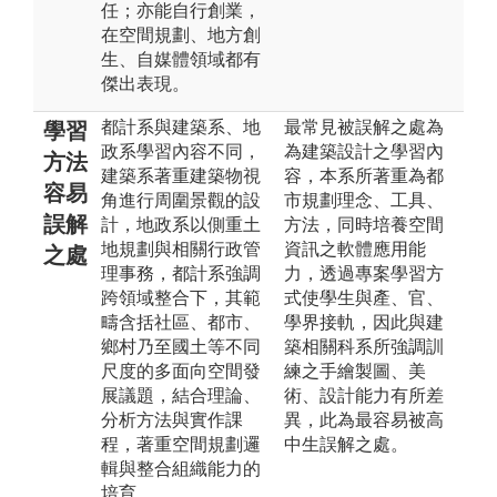
任；亦能自行創業，
在空間規劃、地方創
生、自媒體領域都有
傑出表現。
都計系與建築系、地
最常見被誤解之處為
學習
政系學習內容不同，
為建築設計之學習內
方法
建築系著重建築物視
容，本系所著重為都
容易
角進行周圍景觀的設
市規劃理念、工具、
誤解
計，地政系以側重土
方法，同時培養空間
地規劃與相關行政管
資訊之軟體應用能
之處
理事務，都計系強調
力，透過專案學習方
跨領域整合下，其範
式使學生與產、官、
疇含括社區、都市、
學界接軌，因此與建
鄉村乃至國土等不同
築相關科系所強調訓
尺度的多面向空間發
練之手繪製圖、美
展議題，結合理論、
術、設計能力有所差
分析方法與實作課
異，此為最容易被高
程，著重空間規劃邏
中生誤解之處。
輯與整合組織能力的
培育。