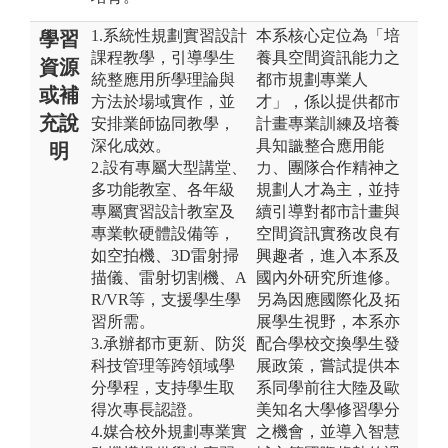
1.系統性規劃實習設計
本系核心定位為「培
學習
課程教學，引導學生
養具空間資訊能力之
資源
統整應用所學理論與
都市規劃專業人
或補
方法於場域實作，並
才」，係以提供都市
充說
安排業師協同教學，
計畫專業訓練及培養
深化成效。
具知識整合應用能
明
2.設有專屬大型講堂、
力、團隊合作精神之
多功能教室、各年級
規劃人才為主，並持
專屬實習設計教室及
續引導對都市計畫與
專業軟硬體設備等，
空間資訊實務改良有
如空拍機、3D雷射掃
興趣者，進入本系及
描儀、雷射切割機、A
國內外研究所進修。
R/VR等，支援學生學
另為因應國際化及拓
習所需。
展學生視野，本系亦
3.承辦都市更新、防災
配合學校交換學生發
科技管理等跨領域學
展政策，嘗試提供本
分學程，支持學生取
系同學前往大陸及歐
得次專長認證。
美知名大學修習學分
4.媒合校外規劃專業實
之機會，並導入智慧