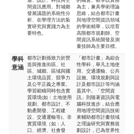
通、設計、科技與空
的機會。教學以實務
間資訊應用。對城鄉
為主，兼具學術理論
發展議題的系統性分
思維，結合都市計畫
析、在學理方法的紮
與地理空間資訊領域
實研究與實踐力為主
的學術精華，以培育
要特色。
高階都市規劃師、空
間資訊系統開發及測
量技師為主要目標。
都市計劃係致力於營
「都市計畫」為綜合
學科
造與推進街區、社
性學科，舉凡土地使
意涵
區、城鄉、區域與國
用、交通運輸、公共
土環境品質、競爭力
設施、環境規劃與設
及公平正義之專業。
計及都市設計等均涵
學習範疇同時包含實
蓋其中。「空間資
質環境(如：土地使用
訊」則隨著資訊與電
規劃、都市設計、不
腦科技進步，結合應
動產開發、工程建
用地理空間資訊技術
設、交通運輸等)、非
來輔助都市計畫領域
實質環境（如：人
之理論研究與實務規
口、經濟、社會發
劃設計，已為世界性