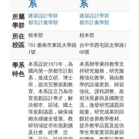
系
系
建築設計
學群
建築設計
學群
所屬
都市計畫
學類
都市計畫
學類
學群
校本部
校本部
所在
校區
701 臺南市東區大學路
台中市西屯區文華路1
1號
00號
本系設於1971年，為
本系辦學秉持教學支
學系
國內第一所都市計劃
持研究服務，研究服
特色
系，後成立碩、博士
務強化教學。藉由教
班，提供完整規劃教
學的設備更新、師資
育。本系設立乃為培
強化、課程調整、政
育規劃設計專才，解
府決策參與及國際交
決都市、區域、國土
流，激發研究議題與
等規劃議題，確保城
能量。研究成果則回
鄉永續健全發展。教
饋於改善教學教材、
研領域從市街規劃擴
提升教學品質及提供
及社會、經濟、交
學生專業實習與參與