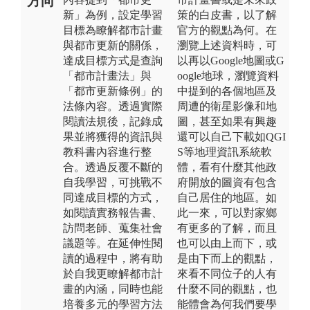
方向
新」為例，設定學習
策的白皮書，以了解
目標為瞭解都市計畫
官方的觀點為何。在
與都市更新的關係，
瀏覽上述資料時，可
達成目標方式是查詢
以再以Google地圖或G
「都市計畫法」與
oogle地球，瀏覽資料
「都市更新條例」的
中提到的各個地區及
法條內容。透過實際
周遭的衛星影像和地
閱讀法規後，記錄成
圖，甚至如果有興趣
果並將獲得的資訊與
還可以自己下載如QGI
教科書內容進行整
S等地理資訊系統軟
合。透過反覆不斷的
體，看有什麼其他政
自我學習，可挑戰不
府開放的圖資有包含
同達成目標的方式，
自己居住的地區。如
如閱讀實務報告書、
此一來，可以對家鄉
訪問老師、蒐集社會
有更多的了解，而且
議題等。在延伸性閱
也可以由上而下，或
讀的過程中，將有助
是由下而上的觀點，
於自我更瞭解都市計
來看不同位子的人有
畫的內涵，同時也能
什麼不同的觀點，也
培養多元的學習方法
能體會為何我們要學