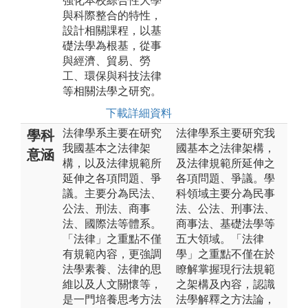
強化本校綜合性大學
與科際整合的特性，
設計相關課程，以基
礎法學為根基，從事
與經濟、貿易、勞
工、環保與科技法律
等相關法學之研究。
下載詳細資料
法律學系主要在研究
法律學系主要研究我
學科
我國基本之法律架
國基本之法律架構，
意涵
構，以及法律規範所
及法律規範所延伸之
延伸之各項問題、爭
各項問題、爭議。學
議。主要分為民法、
科領域主要分為民事
公法、刑法、商事
法、公法、刑事法、
法、國際法等體系。
商事法、基礎法學等
「法律」之重點不僅
五大領域。「法律
有規範內容，更強調
學」之重點不僅在於
法學素養、法律的思
瞭解掌握現行法規範
維以及人文關懷等，
之架構及內容，認識
是一門培養思考方法
法學解釋之方法論，