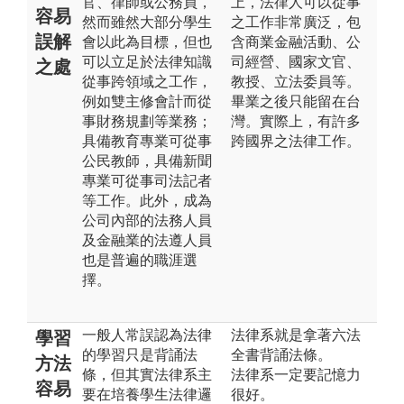
官、律師或公務員，
上，法律人可以從事
容易
然而雖然大部分學生
之工作非常廣泛，包
誤解
會以此為目標，但也
含商業金融活動、公
可以立足於法律知識
司經營、國家文官、
之處
從事跨領域之工作，
教授、立法委員等。
例如雙主修會計而從
畢業之後只能留在台
事財務規劃等業務；
灣。實際上，有許多
具備教育專業可從事
跨國界之法律工作。
公民教師，具備新聞
專業可從事司法記者
等工作。此外，成為
公司內部的法務人員
及金融業的法遵人員
也是普遍的職涯選
擇。
一般人常誤認為法律
法律系就是拿著六法
學習
的學習只是背誦法
全書背誦法條。
方法
條，但其實法律系主
法律系一定要記憶力
容易
要在培養學生法律邏
很好。