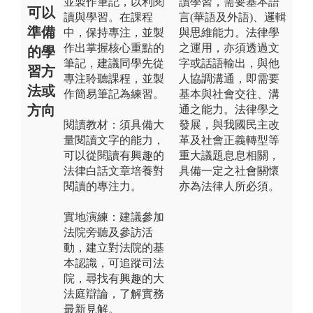
並製作筆記，以利閱
讀學習，需要基本語
可以
讀與學習。在課程
言(華語及外語)、邏輯
準備
中，保持專注，並製
與思維能力。法律學
作出掌握核心重點的
之運用，亦須透過文
的學
筆記，建議同學先從
字或話語輸出，與他
習方
專注聆聽課程，並製
人協調溝通，即需要
法或
作簡易筆記為練習。
基本與社會交往、溝
方向
通之能力。法律學之
閱讀教材：須具備大
發展，與我國民主改
量閱讀文字的能力，
革及社會正義轉型等
可以從閱讀有興趣的
重大議題息息相關，
法律白話文章培養對
具備一定之社會關懷
閱讀的專注力。
亦為法律人所必須。
實地演練：建議參加
法院旁聽及參訪活
動，建立對法院的基
本認識，可追蹤司法
院，尋找有興趣的大
法庭辯論，了解實務
最新見解。