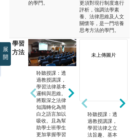
的學門。
更須對現行制度進行
評析，強調法學素
養、法律思維及人文
關懷等，是一門培養
思考方法的學門。
學習
展
方法
未上傳圖片
開
聆聽授課：透
閱讀教材：閱
過教授講課，
讀學者著作，
學習法律基本
系統性學習我
實
邏輯與思維。
國法律規範與
與
將艱深之法律
其內涵，補充
接
知識轉化為簡
授課時無法詳
件
白之語言加以
細說明之內
聆聽授課：透
法
吸收。且為幫
容。
過教授講課，
爭
助學士班學生
學習法律之立
圖解:法律系期
更加掌握學習
法旨趣、基本
刊教材閱覽及