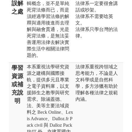
誤解
輯概念，並不是單純
法律系一定要很會講
死背法條而已，而是
話或吵架。
之處
須經過學習法條的解
法律系不需要唸英
釋與適用後進而去理
文。
解與融會貫通，光是
法律系只學台灣的法
死背法條，是無法妥
律。
善運用法律去解決實
際生活中相關法律問
題的。
本系重視法學研究資
法律系重視跨領域之
學習
源之建構與國際接
思考能力，不論是人
資源
軌，提供多元且專業
文科學或是自然科
或補
之電子資料庫，以支
學，多方涉獵有助於
充說
援師生之教學與研究
理解各種法律之規範
需求。除涵蓋德、
內涵。
明
法、美等主要法域資
料之 Beck Online、Lex
is Advance、Dalloz.fr P
ack civil 與 Dalloz Pack
IP/IT 外，亦建置國內