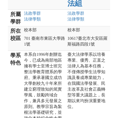
法組
法政
學群
法政
學群
所屬
法律
學類
法律
學類
學群
校本部
校本部
所在
校區
701 臺南市東區大學路
10617臺北市大安區羅
1號
斯福路四段1號
本系自1996年創辦迄
臺大法律學系以培養
學系
今，已成為南部地區
專業、優秀、正直之
特色
擁有學士至博士班完
法律人為基本任務，
整法學教育體系的學
不僅傳授學生法學知
府。秉承著國立成功
識及養成專業能力，
大學創校九十年來所
在我國法學發展、民
建立窮理致知的篤實
主改革及社會正義轉
學風，鼓勵跨域合
型等重大議題上，長
作，兼具多元發展之
期以來均扮演重要地
原則。教學宗旨為紮
位。
根法學基礎研究，並