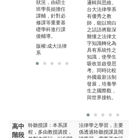
狀況，由碩士
邏輯與思維。
自修室
圖
班學長姐擔任
台大法律學系
服
版權:成大法律
課輔，針對必
有優秀之教
系
修課等重要基
師，能以簡白
版
礎學科進行課
之話語將艱深
系
後輔導。
難懂之法律文
字知識轉化為
版權:成大法律
具有系統性之
系
知識，使學生
吸收並啟發思
考。同時比較
外國最新法制
發展，培養學
生之國際觀，
與世界接軌。
聆聽授課：本系課
法律學之學習，主要
高中
程，多由教授講授，
係透過聆聽授課及閱
階段