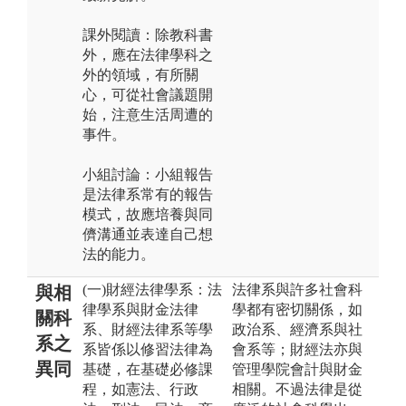
課外閱讀：除教科書
外，應在法律學科之
外的領域，有所關
心，可從社會議題開
始，注意生活周遭的
事件。
小組討論：小組報告
是法律系常有的報告
模式，故應培養與同
儕溝通並表達自己想
法的能力。
(一)財經法律學系：法
法律系與許多社會科
與相
律學系與財金法律
學都有密切關係，如
關科
系、財經法律系等學
政治系、經濟系與社
系之
系皆係以修習法律為
會系等；財經法亦與
異同
基礎，在基礎必修課
管理學院會計與財金
程，如憲法、行政
相關。不過法律是從