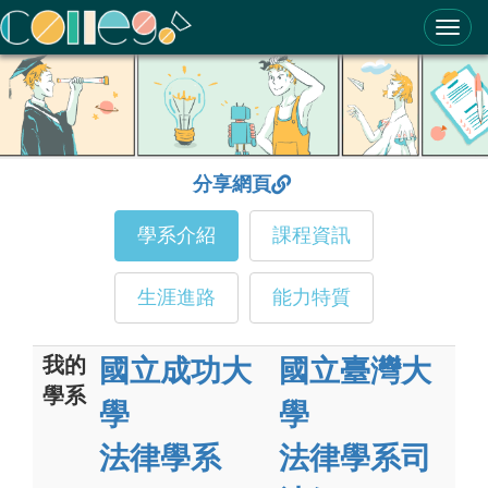
ColleGo! 大學選才與高中育才輔助系統
分享網頁
學系介紹
課程資訊
生涯進路
能力特質
我的
國立成功大
國立臺灣大
學系
學
學
法律學系
法律學系司