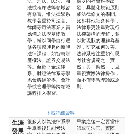
法、刑法、民法、商
廣泛的社會科學出
法或程序法等領域皆
發，具體化規範原則
有修習。惟法律學系
或法律條文的學問。
教學著重於司法官、
比起其他社會科學，
律師等司法專業人員
法律系更注重對現行
應備之法學基礎教
法律架構的理解，並
學，輔以同學自行選
以對現狀的理解為基
修各項感興趣的新興
礎，研究如何改善。
法律課程，如智慧財
法律系較注重如何思
產權法、證券交易法
考社會規範之「實
等。至於財金法律
然」與「應然」，且
系、財經法律系等學
重視實際法律操作，
系會將經濟學、會計
而不僅學習理論或原
學或管理學等跨領域
則。
課程排入學習。
下載詳細資料
很多人以為法律系學
畢業之後一定要當律
生涯
生畢業後只能考法
師或司法官。實際
發展