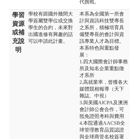
代挑戰。
學校有跟國外幾間大
本系為全國第一所會
學習
學簽屬雙學位或交換
計與資訊科技雙專長
資源
學生的合約，未來對
之系所，積極培育具
或補
出國進修有興趣的話
備雙專長的會計與資
充說
可以申請此計畫。
訊專業人才為目標。
本系特色與重點發
明
展：
1.四大國際會計師事務
所及知名企業重點徵
才系所
2.高就業率，曾獲各大
媒體競相報導（天下
雜誌、中視）
3.與美國AICPA及澳洲
會計師公會合作，可
抵免證照考科與費用
4.本院通過AACSB全
球管理教育品質認證
與全球商管名校簽署