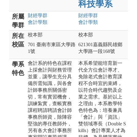
科技學系
財經
學群
財經
學群
所屬
會計
學類
會計
學類
學群
校本部
校本部
所在
校區
701 臺南市東區大學路
621301嘉義縣民雄鄉
1號
大學路一段168號
會計系的特色在課程
本系希望能培育新一
學系
上採會計與財務管理
代全方位會計專才、
特色
並重，讓學生充分具
免除老式會計教育課
備所需知識，與各會
程不合時宜的束縛，
計師事務所關係密
以符合時代趨勢及企
切，常有實習機會，
業之需求。基於以上
訓練紮實，查帳實務
之理由，本系教學特
課程聘請聘請會計師
色特色為：培養兼具
事務所師資，除陣容
「會計」與「資訊」
堅強的專任教師外，
雙領域專長（Double S
另有各大會計事務所
kills）會計專業人才為