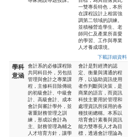
專家開設專題授課。
目標，為具體落實此
一雙專長特色，本所
在課程設計上相當強
調第二領域的訓練。
並積極營造學生、老
師同仁及產業所喜愛
的學習、工作與專業
人才養成環境。
下載詳細資料
會計系的必修課程除
會計是對經濟的認
學科
共同科目外，另包括
定、衡量與溝通的程
意涵
管理與會計之專業課
序，以協助資訊使用
程，主修科目除傳統
者作判斷與決策，是
的初級會計、中級會
商業的語言，而資訊
計、高級會計、成本
科技主要用於管理和
會計與審計學外，並
處理資訊所採用的各
著重財務管理之訓
種技術總稱。本系以
練，形成以會計為
培育會計素養與資訊
主、財務管理為輔之
能力雙專長人才為目
人才培育方針，讓學
標，透過會計理論為