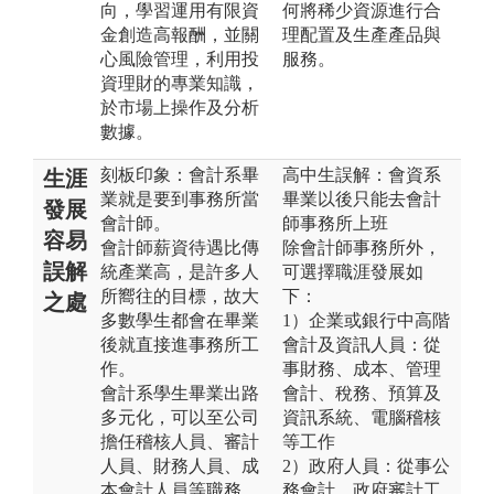
向，學習運用有限資
何將稀少資源進行合
金創造高報酬，並關
理配置及生產產品與
心風險管理，利用投
服務。
資理財的專業知識，
於市場上操作及分析
數據。
刻板印象：會計系畢
高中生誤解：會資系
生涯
業就是要到事務所當
畢業以後只能去會計
發展
會計師。
師事務所上班
容易
會計師薪資待遇比傳
除會計師事務所外，
誤解
統產業高，是許多人
可選擇職涯發展如
所嚮往的目標，故大
下：
之處
多數學生都會在畢業
1）企業或銀行中高階
後就直接進事務所工
會計及資訊人員：從
作。
事財務、成本、管理
會計系學生畢業出路
會計、稅務、預算及
多元化，可以至公司
資訊系統、電腦稽核
擔任稽核人員、審計
等工作
人員、財務人員、成
2）政府人員：從事公
本會計人員等職務，
務會計、政府審計工