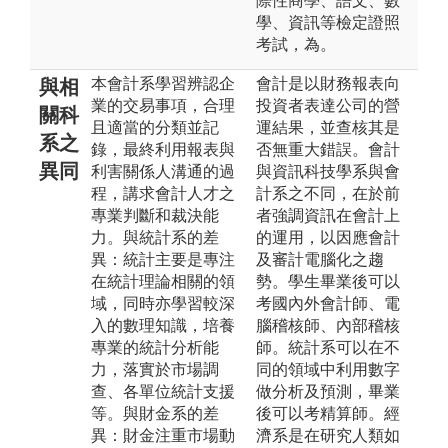
際性商學、語文、數
學、資訊等檢定證照
考試，為。
本會計系學習辨認企
會計是以財務報表向
與相
業的交易事項，合理
投資者表達公司的營
關科
且適當的分類並記
運結果，並查核其是
系之
錄，最終利用報表與
否無重大錯誤。會計
異同
利害關係人溝通的過
與資訊科技學系與會
程，講求會計人才之
計系之不同，在於前
專業判斷和裁決能
者強調資訊在會計上
力。與統計系的差
的運用，以因應會計
異：統計主要是專注
及審計電腦化之趨
在統計理論相關的領
勢。學生畢業後可以
域，同時亦學習較深
考國內外會計師、電
入的數理知識，培養
腦稽核師、內部稽核
專業的統計分析能
師。統計系可以在不
力，落實於市場調
同的領域中利用數字
查、各單位統計支援
做分析及預測，畢業
等。與財金系的差
後可以考精算師。經
異：財金注重市場動
濟系是在研究人類如