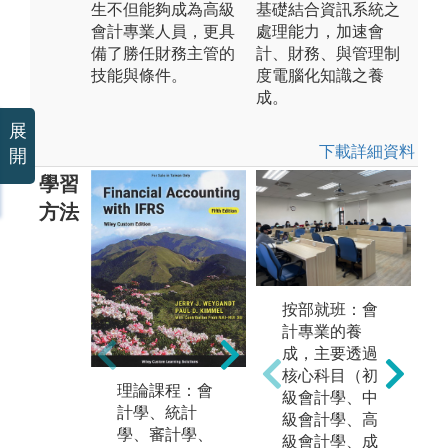
生不但能夠成為高級
基礎結合資訊系統之
會計專業人員，更具
處理能力，加速會
備了勝任財務主管的
計、財務、與管理制
技能與條件。
度電腦化知識之養
成。
展
下載詳細資料
開
學習
方法
未上傳圖片
軟
按部就班：會
習
計專業的養
析
成，主要透過
據
核心科目（初
運
理論課程：會
級會計學、中
行
計學、統計
小組報告：以
級會計學、高
劃
學、審計學、
會計及財務理
級會計學、成