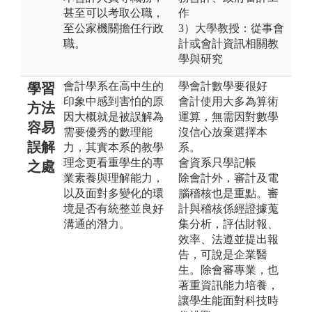
甚至可以考取公職，
作
至公家機關擔任行政
3）大學教授：從事會
職。
計或會計資訊相關教
學與研究
會計學系在高中生的
學會計數學要很好
學習
印象中感到害怕的原
會計使用大多為算術
方法
因大概就是被誤解為
運算，無需因對數學
容易
需要優秀的數理能
沒信心放棄選擇本
誤解
力，其實本系的教學
系。
理念更看重學生的專
會資系只學記帳
之處
業素養與理解能力，
除會計外，審計及電
以及面對多變化的環
腦稽核也是重點。審
境是否有統整並良好
計與稽核係經證據蒐
溝通的潛力。
集分析，評估財報、
效率、法遵並提出報
告，可說是企業醫
生。除會審專業，也
著重資訊能力培養，
讓學生能面對科技時