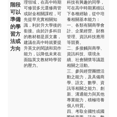
理領域，在高中時期
科技有興趣的同學，
階段
可修習多元選修商管
可在高中時期累積以
可以
或財金相關課程，可
下各種經驗，從中培
準備
先提早充實相關知
養相關基本能力：
識，利於升大學後的
一、各類有關商學會
的學
銜接。由於許多科目
計、企業經營、財務
習方
的教材都是原文書，
管理、資訊科技應用
法或
建議在高中時就要提
等競賽。
方向
升英文的閱讀和寫作
二、多接觸與商學、
能力，以降低未來在
資訊科技、環境永
面臨英文教材時學習
續、社會關懷等議題
的壓力。
相關之活動。
三、參與經營團體活
動之能力，及具備商
學、語文、數學、資
訊等相關之能力、創
新、溝通能力與其他
專業能力，積極培養
個人特質。
四、考取全國性或國