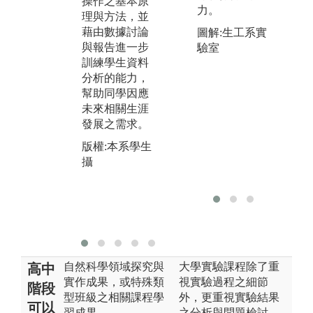
操作之基本原
力。
互相溝通並培
圖
理與方法，並
養協調合作之
統
藉由數據討論
圖解:生工系實
能力。
數
與報告進一步
驗室
理
訓練學生資料
版權:本系學生
因
分析的能力，
攝
來
幫助同學因應
未來相關生涯
版
發展之需求。
簡
版權:本系學生
攝
自然科學領域探究與
大學實驗課程除了重
高中
實作成果，或特殊類
視實驗過程之細節
階段
型班級之相關課程學
外，更重視實驗結果
可以
習成果
之分析與問題檢討，