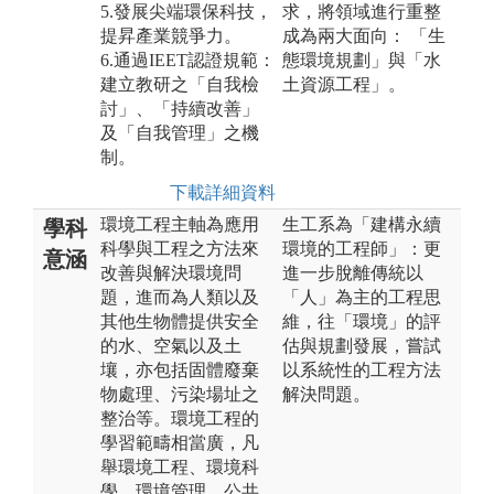
5.發展尖端環保科技，
求，將領域進行重整
提昇產業競爭力。
成為兩大面向： 「生
6.通過IEET認證規範：
態環境規劃」與「水
建立教研之「自我檢
土資源工程」。
討」、「持續改善」
及「自我管理」之機
制。
下載詳細資料
環境工程主軸為應用
生工系為「建構永續
學科
科學與工程之方法來
環境的工程師」：更
意涵
改善與解決環境問
進一步脫離傳統以
題，進而為人類以及
「人」為主的工程思
其他生物體提供安全
維，往「環境」的評
的水、空氣以及土
估與規劃發展，嘗試
壤，亦包括固體廢棄
以系統性的工程方法
物處理、污染場址之
解決問題。
整治等。環境工程的
學習範疇相當廣，凡
舉環境工程、環境科
學、環境管理、公共