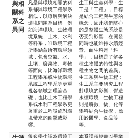
凡是與環境相關的科
生工與生命科學：生
與相
系都與環境工程學系
工是「工程」，目標
關科
相似，以瞭解與解決
是結合工程與生態的
系之
環境問題為目標，例
概念，因此我們關心
異同
如海洋環境、生物環
的是整體生態系統是
境系統、土木、水利
否受到影響，在開發
等科系，唯環境工程
同時也能維持永續經
所學涵蓋所有環境領
營。而生科是「科
域，包含空氣、水、
學」，目標是了解各
土壤、廢棄物、毒物
種生物體的特性與各
等面向，比海洋環境
種生物之間的差異。
工程學系或生物環境
生工系與生物工程：
系統工程學系等更重
生工系主要研究工程
視各領域之理論基
對環境的影響，營造
礎，也比土木工程學
永續環境；生物工程
系或水利工程學系更
則是將數、物、化等
著重於工程設施對環
學科結合生物學，應
境帶來的衝擊或影
用於醫學、食品等
響。
等。
很多學生認為環境工
本系課程規畫以畢業
生涯