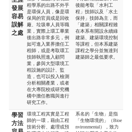
程學系的出路不外乎
後能考取「水利工
發展
是環保人員，像是環
程」技師以及「水土
容易
保局的官員或是回收
保持」技師為主，而
誤解
廠、垃圾車人員等職
「建築」相關課程雖
業，實際上環工畢業
在本系有開設永續綠
之處
後出路非常多元，例
建築、建築環境控制
如可進入業界擔任工
等課程，但本系建築
程師，或是考取環工
課程之學分並無達到
技師執照進入顧問
建築師之最低要求。
業，參與大型環境工
程設施的設計、監
造，也可以投入檢測
分析相關產業，或者
在大專院校或研究機
構中擔任教職與進行
研究工作。
環境工程其實是工程
系名的「生物」是指
學習
師的一環，藉由工程
「生物環境的」（Bioe
方法
技術分析、處理或預
nvironmental），致力
容易