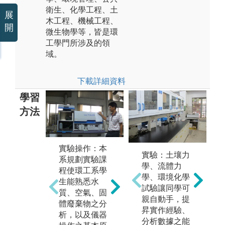
衛生、化學工程、土
展
木工程、機械工程、
開
微生物學等，皆是環
工學門所涉及的領
域。
下載詳細資料
學習
方法
團體合作：本
實驗操作：本
實驗：土壤力
系在實驗分析
軟
系規劃實驗課
學、流體力
課與實作相關
系
程使環工系學
學、環境化學
的部分課程鼓
計
生能熟悉水
試驗讓同學可
勵同學以小組
工
質、空氣、固
親自動手，提
的方式進行報
程
體廢棄物之分
昇實作經驗、
告與討論，使
利
析，以及儀器
分析數據之能
同學間能學習
軟