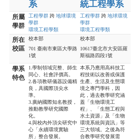
系
統工程學系
工程
學群
跨
地球環境
工程
學群
跨
地球環境
所屬
學群
學群
學群
環境工程
學類
環境工程
學類
校本部
校本部
所在
校區
701 臺南市東區大學路
10617臺北市大安區羅
1號
斯福路四段1號
1.學制領域完整、師生
本系乃應用高科技工
學系
同心、社會評價高。
程技術以改善或保護
特色
2.各項教研儀器設備精
生產、生活及生態環
良，具國際頂尖水
境之專門學科，因
準。
此，過去教學研究涵
3.廣納國際知名教授，
蓋「生物環境工
推動教學研究國際
程」、「生態工程與
化。
水土資源」及「生物
4.與校內外頂尖研究中
環境系統與資訊」等
心「永續環境實驗
三大領域。之後為符
所」整合發展。
合教學研究發展需