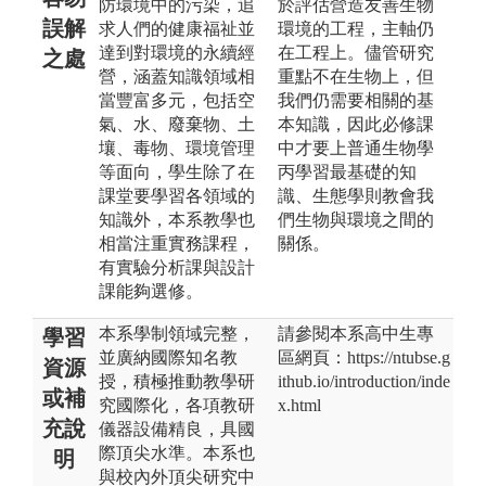
防環境中的污染，追
於評估營造友善生物
誤解
求人們的健康福祉並
環境的工程，主軸仍
達到對環境的永續經
在工程上。儘管研究
之處
營，涵蓋知識領域相
重點不在生物上，但
當豐富多元，包括空
我們仍需要相關的基
氣、水、廢棄物、土
本知識，因此必修課
壤、毒物、環境管理
中才要上普通生物學
等面向，學生除了在
丙學習最基礎的知
課堂要學習各領域的
識、生態學則教會我
知識外，本系教學也
們生物與環境之間的
相當注重實務課程，
關係。
有實驗分析課與設計
課能夠選修。
本系學制領域完整，
請參閱本系高中生專
學習
並廣納國際知名教
區網頁：https://ntubse.g
資源
授，積極推動教學研
ithub.io/introduction/inde
或補
究國際化，各項教研
x.html
充說
儀器設備精良，具國
際頂尖水準。本系也
明
與校內外頂尖研究中