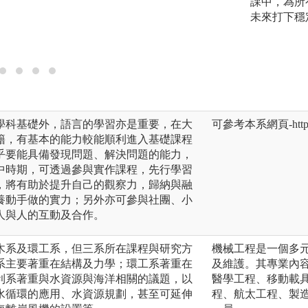
等)，與教授進行
課中，為所
討過程幫助學生儲
未來打下穩
力，瞭解研究流程
與他人合作溝通的
學科基礎外，語言的學習亦是重要，在大
可參考本系網頁-https://
籍，有基本的能力較能順利進入基礎課程
乎要能具備發現問題、解決問題的能力，
中時期，可透過參與實作課程，先行學習
，將有助於提升自己的觀察力，歸納與融
養動手做的實力；另外亦可參與社團、小
人與人的互動及合作。
木系及環工系，但三系所在課程與研究方
機械工程是一個多
系主要著重在結構及力學；環工系著重在
及維護。其專業內
利系著重與水資源與海洋相關的議題，以
醫學工程、移動載
水循環的應用、水資源規劃，甚至可延伸
程、航太工程、製