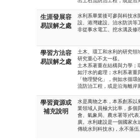
出土石流防治工程，或是沿
水利系畢業後可參與科技水開
生涯發展容
設、港灣建設、治水防洪等
易誤解之處
非從事水電工、挖水溝及修
土木、環工和水利的研究領
學習方法容
研究重心不太一樣。
易誤解之處
土木系著重在結構與力學；
如汙水的處理；水利系著重
「物理變化」，例如水循環
流防治工程，或是沿海離岸
水是萬物之本，本系創系以來
學習資源或
業領域人員極大比率，多個
補充說明
會、氣象局、農水署等)代
廣。水利建設是一個國家永
傳統水到科技水)，永不落伍