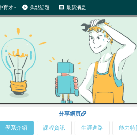
中育才
焦點話題
最新消息
分享網頁
學系介紹
課程資訊
生涯進路
能力特