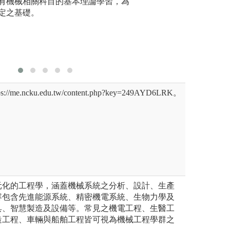
探討，並完成專題報告。透過探
有機械相關科目的基本理論學習，為
力，學習將水利及
度
備基礎科學、應用科學之能
定之基礎。
行跨領域決策分析
，研究態度及研究方法，培養
協調。
me.ncku.edu.tw/content.php?key=249AYD6LRK。
元化的工程學，涵蓋機械系統之分析、設計、生產
容包含先進能源系統、精密機電系統、生物力學及
具、智慧製造及設備等。常見之機電工程、生醫工
造工程、車輛與船舶工程皆可視為機械工程學群之