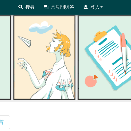
搜尋
常見問與答
登入
質