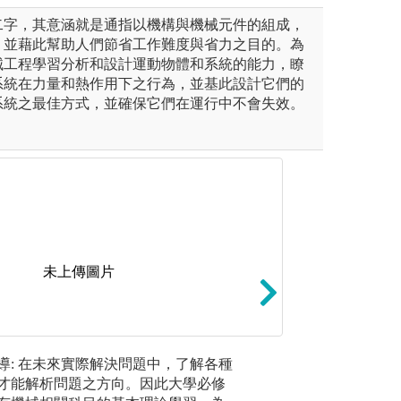
二字，其意涵就是通指以機構與機械元件的組成，
，並藉此幫助人們節省工作難度與省力之目的。為
械工程學習分析和設計運動物體和系統的能力，瞭
系統在力量和熱作用下之行為，並基此設計它們的
系統之最佳方式，並確保它們在運行中不會失效。
未上傳圖片
未上傳圖片
軟體操作：在水利
高階理論推
找與自己興趣相符的議題(如河
導: 在未來實際解決問題中，了解各種
算機程式的運用，
程，為特
、離岸風電、海洋再生能源
才能解析問題之方向。因此大學必修
算結果的精確性；G
較有興趣