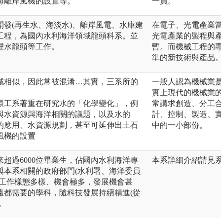
海離岸風機的設置等。
一員。
發(再生水、海淡水)、離岸風電、水庫建
在電子、光電產業
工程，為國內水利海洋領域龍頭科系。並
光電產業的製程與
理水龍頭等工作。
暫。而機械工程的
準的新技術與產品
域相似，因此常被混淆…其實，三系所的
一般人認為機械業
實上現代的機械業
環工系著重在研究水的「化學變化」，例
常講求創造、分工
與水資源與海洋相關的議題，以及水的
計、控制、製造、
的應用、水資源規劃，甚至可延伸出土石
中的一小部份。
風機的設置
超過6000位畢業生，佔國內水利海洋專
本系詳細介紹請見系網頁：ht
與本系相關的政府部門(水利署、海洋委員
表工作樣態多樣、機會極多，發展機會甚
遠都需要的學科，隨科技發展持續精進(從
。