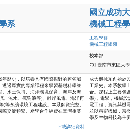
國立成功大
學系
機械工程學
工程
學群
機械工程
學類
校本部
701 臺南市東區大
有69年歷史，以培養具有國際視野的跨領域
成大機械系創始於
，透過厚實的專業課程來學習基礎科學並
工業史。本系教學
程、水土保持、海洋環境保育、海岸及海
合。課程上主要包
流、淹水、瘋狗浪等)、離岸風電、海洋再
學)，電學，機械
等)等永續環境工程建設。本系師資完整、
電工程，資訊與機
國際交流頻繁、產學合作經費在臺灣相關
並以精密機械，奈
學及生物科技為主
下載詳細資料