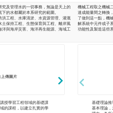
研究及管理水的一切事務，無論是天上的
機械工程取之機械
底下的水都屬於本系研究的範圍。
達成能量間之轉換
防洪工程、水庫清淤、水資源管理、灌溉
了做到這一點，機
水土保持工程、生態保育與工程、離岸風
解系統中元件或子
海洋與海岸災害、海洋再生能源、海域工
功能性及製造這些
未上傳圖片
講授學習工程領域的基礎課
專題實作：學生尋
基礎理論推
域的課程，以建立扎實的學
川整治、生態保育
基本理論，