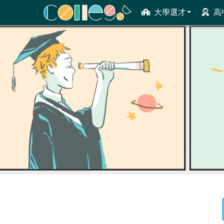
大學選才
高
ColleGo! 大學選才與高中育才輔助系統