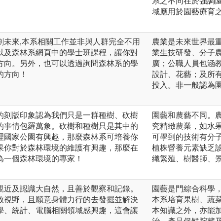
系之不同在於強調
域應用於園藝療育
劃未來,本系相關工作並非與人群完全不用
農業是未來世界最
以及森林系網頁中的學士班課程，讓你對
業生技研發、分子農
方向。另外，也可以透過詢問森林系的學
廣；公職人員包涵
的方向！
設計、花藝；及所
投入。非一般認為
的刻版印象認為我們只是一群種樹、砍樹
園藝和農藝不同。
的事情包羅萬象。砍樹和種樹只是其中的
究精緻農業，如水
理國家公園有興趣，那麼森林系可培養你
可學到的技術有分
果你對於森林環境的維護有興趣，那麼在
植株營養元素缺乏
為一個森林環境的專家！
織繁殖、樹醫師、
親近及認識大自然，且善於觀察和記錄。
園藝是門綜合科學
放視野，且願意身體力行的去發掘並解決
本系培育果樹、蔬
學、統計、電腦相關領域感興趣，這會讓
本知識之外，亦能