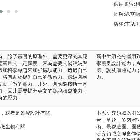
假期實習:
圖解:課堂
版權:本系
時，除了基礎的原理外，需要更深究其應
高中生須充分運用
豐富且具一定廣度，因為需要具備歸納與
學規畫設計能力；
參加科學專題來加強這項能力，透過自己
聽、說及溝通能力
，將有助於提升自己的觀察力，歸納與融
力。
養動手做的實力，此外，與國際接軌一直
力，因此需要提升英文的聽說讀寫能力，
時的壓力。
卉，或者是景觀設計有關。
本系研究領域為例如
 。
合、草花、多肉)
、微生物有關。
術、景觀造園、園藝
研究領域之糧食作物