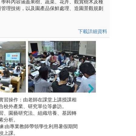
，學科內容涵蓋果樹、蔬菜、花卉、觀賞樹木及種
與管理技術，以及園產品保鮮處理、造園景觀規劃
下載詳細資料
未上傳圖片
實習操作：由老師在課堂上講授課相
合校外產業、研究單位等參訪。
研究方法
一)不要缺課(二)要不斷將聽取的
複習之訣竅:(一
習、園藝研究法、組織培養、基因轉
利用科學
專心聽講(四)做好筆記。
鐘時間最好要溫習
素分析。
研究的領
處，發揮問題意識
練:由專業教師帶領學生利用暑假期間
分析資料
有讀書的伴：最好
校上課。