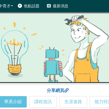
中育才
焦點話題
最新消息
分享網頁
學系介紹
課程資訊
生涯進路
能力特