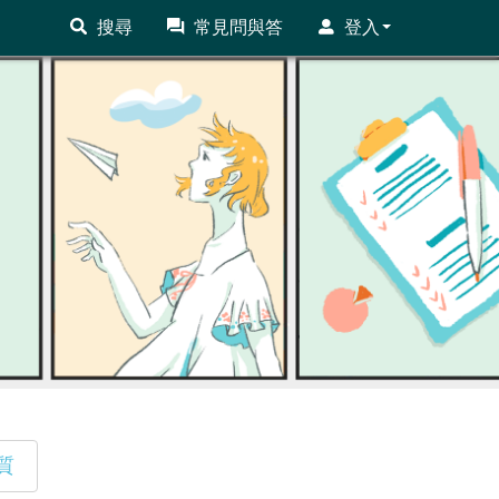
搜尋
常見問與答
登入
質