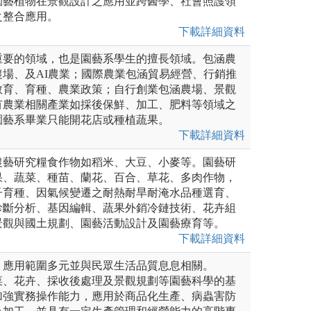
園藝植物在景觀設計之應用並跨醫學、社會照護領
之整合應用。
下載詳細資料
重要的領域，也是園藝系學生的擅長領域。包涵農
場、及AI農業；國際農業包涵貿易經營、行銷推
教育、育種、農業政策；自行創業包涵農場、景觀
有農業相關產業如採後保鮮、加工、肥料等領域之
園藝系畢業只能開花店或種植蔬果。
下載詳細資料
農藝研究糧食作物如稻米、大豆、小麥等。園藝研
果、蔬菜、種苗、蘭花、百合、草花、多肉作物，
子育種、因氣候變遷之耐熱耐旱耐淹水品種選育、
診斷分析、基因編輯、蔬果外銷冷鏈技術、花卉組
景觀與國土規劃、園藝活動設計及園藝療育等。
下載詳細資料
，應用範圍多元並與民眾生活品質息息相關。
菜、花卉、採收後處理及景觀規劃等園藝科學的基
加強實務操作能力，應用於商品化生產、病蟲害防