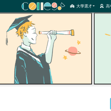
大學選才
高
ColleGo! 大學選才與高中育才輔助系統