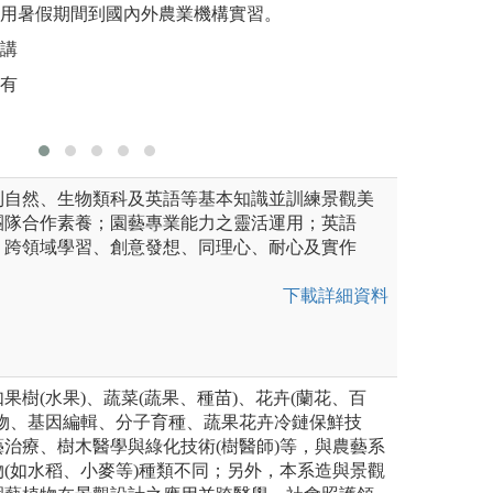
小組共同研討，互
圖解:實驗
利用暑假期間到國內外農業機構實習。
版權:本系
聽講
所有
到自然、生物類科及英語等基本知識並訓練景觀美
團隊合作素養；園藝專業能力之靈活運用；英語
；跨領域學習、創意發想、同理心、耐心及實作
下載詳細資料
果樹(水果)、蔬菜(蔬果、種苗)、花卉(蘭花、百
作物、基因編輯、分子育種、蔬果花卉冷鏈保鮮技
治療、樹木醫學與綠化技術(樹醫師)等，與農藝系
(如水稻、小麥等)種類不同；另外，本系造與景觀