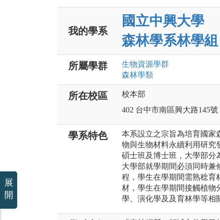
國立中興大學
我的學系
森林學系林學組
生物資源
學群
所屬學群
森林
學類
校本部
所在校區
402 台中市南區興大路145號
本系設立之宗旨為培育國家
學系特色
物與生物材料永續利用研究
碩士班及博士班，大學部分
大學部就學期間必須同時兼
程，學生在學期間需熟稔育
展
材，學生在學期間接觸植物
開
學、演化學及及育林學等相