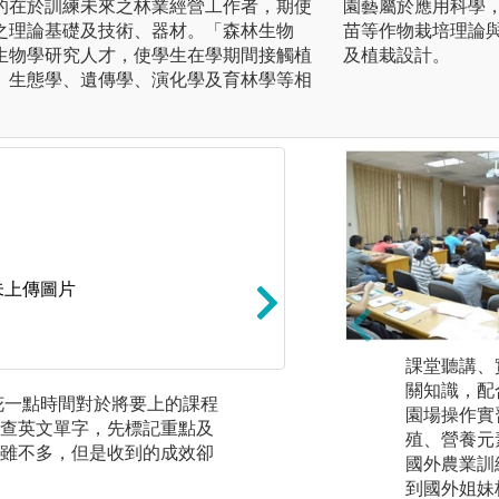
的在於訓練未來之林業經營工作者，期使
園藝屬於應用科學
之理論基礎及技術、器材。「森林生物
苗等作物栽培理論
生物學研究人才，使學生在學期間接觸植
及植栽設計。
、生態學、遺傳學、演化學及育林學等相
未上傳圖片
課堂聽講、
關知識，配
花一點時間對於將要上的課程
有效的聽課方法:(
園場操作實
查英文單字，先標記重點及
內容加以思索(三)
殖、營養元
雖不多，但是收到的成效卻
國外農業訓
到國外姐妹