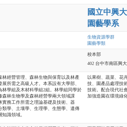
國立中興大
園藝學系
生物資源
學群
園藝
學類
校本部
402 台中市南區興大
森林經營管理、森林生物與保育以及林產
以果樹、蔬菜、花
發展所需之高級人才。本系設有大學部、
技、園產品處理技
為林學組及木材科學組2組。林學組同學於
技術。配合現代社
修森林生物學及森林經營學兩大領域課
加強造園在環境綠
林實務工作所需之理論基礎及技術、器
分類學、土壤學、生理學、生態學、遺傳
關知識領域。