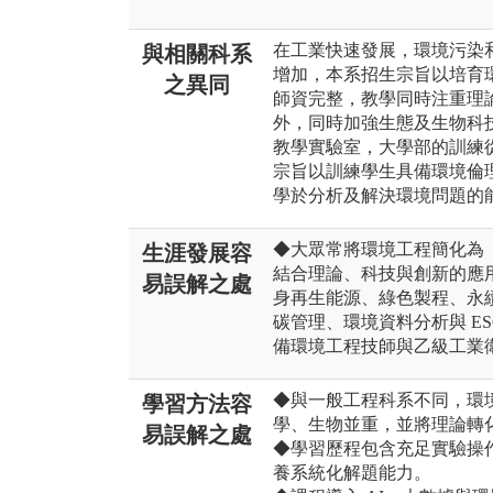
在工業快速發展，環境污染
與相關科系
增加，本系招生宗旨以培育
之異同
師資完整，教學同時注重理
外，同時加強生態及生物科
教學實驗室，大學部的訓練
宗旨以訓練學生具備環境倫
學於分析及解決環境問題的
◆大眾常將環境工程簡化為
生涯發展容
結合理論、科技與創新的應
易誤解之處
身再生能源、綠色製程、永
碳管理、環境資料分析與 E
備環境工程技師與乙級工業
◆與一般工程科系不同，環
學習方法容
學、生物並重，並將理論轉
易誤解之處
◆學習歷程包含充足實驗操
養系統化解題能力。