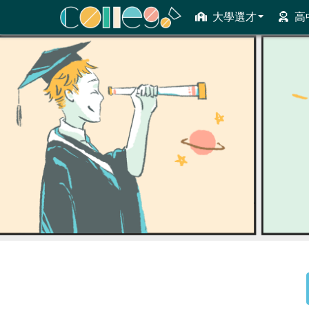
大學選才
高
ColleGo! 大學選才與高中育才輔助系統