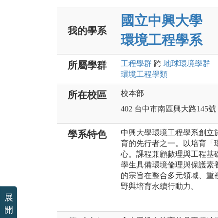
國立中興大學
我的學系
環境工程學系
工程
學群
跨
地球環境
學群
所屬學群
環境工程
學類
校本部
所在校區
402 台中市南區興大路145號
中興大學環境工程學系創立
學系特色
育的先行者之一。以培育「
心。課程兼顧數理與工程基
學生具備環境倫理與保護素
的宗旨在整合多元領域、重
野與培育永續行動力。
展
開