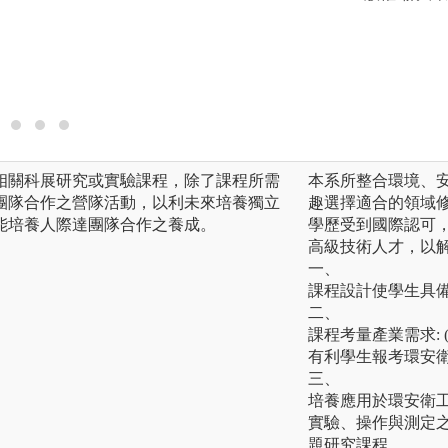
作環境，而工程領
足此目標，學生與
系將持續拓展學生
建教合作的機會，
業生接能符合未來
相關科展研究或實驗課程，除了課程所需
本系所整合環境、
團隊合作之營隊活動，以利未來培養獨立
趣選擇適合的領域修
能培養人際達團隊合作之養成。
學歷受到國際認可
高級技術人才，以
一、
課程設計使學生具
二、
課程考量產業需求: 
有利學生報考環安衛證
三、
培養應用於環安衛工程
實驗、操作與測定之
題研究課程。