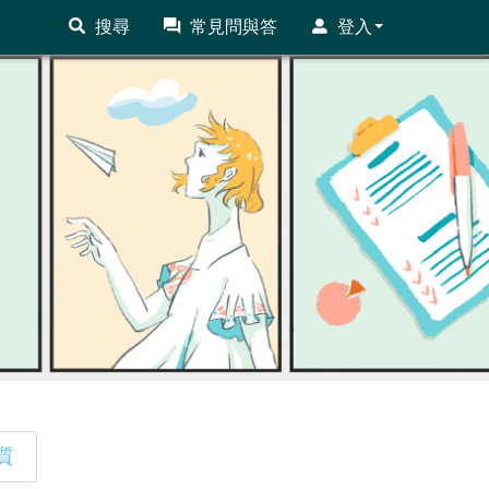
搜尋
常見問與答
登入
質