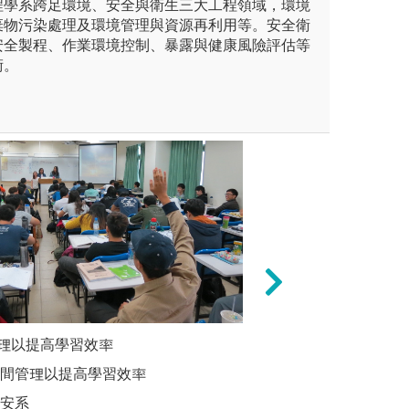
程學系跨足環境、安全與衛生三大工程領域，環境
棄物污染處理及環境管理與資源再利用等。安全衛
安全製程、作業環境控制、暴露與健康風險評估等
術。
未上傳圖片
理以提高學習效率
熟習基礎
練加強與業界的互動及合作
發展生物科技、奈
本系的基
時間管理以提高學習效率
熟悉基礎
是讓學生畢業後能立刻融入工
傳統的人為介入方
環安系
用至空氣