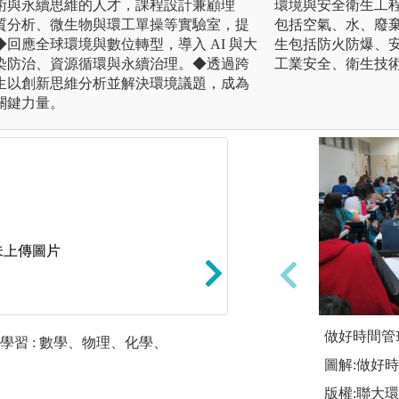
術與永續思維的人才，課程設計兼顧理
環境與安全衛生工
質分析、微生物與環工單操等實驗室，提
包括空氣、水、廢
回應全球環境與數位轉型，導入 AI 與大
生包括防火防爆、
染防治、資源循環與永續治理。◆透過跨
工業安全、衛生技
生以創新思維分析並解決環境議題，成為
關鍵力量。
未上傳圖片
做好時間管
習 : 數學、物理、化學、
動手實作能力之訓
圖解:做好
學校教育的目標即
版權:聯大