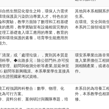
和自然生態惡化發生之時，環保人力需求
其他與本系相關系
環境保護及污染防治專業人才，特色在於
生系。
論和實驗，教學方面除了數理和工程基礎
在環境、安全與衛
技的應用，教學實驗室有設備相當完整的
本系跨三個領域並
從理工基礎進入環工應用的專業，教育的
理和環境保護的素養，培育學生能應用所
能力。
「清潔」或「處理垃圾」，實則其本質是
環安系畢業出路非
用科學。◆出路多元：除公部門外,亦可投
進入業界擔任工程
續管理、顧問與檢測分析等產業,並延伸至
測相關產業，或者
SG 顧問等新興職涯。本系畢業學生直接具
作。
衛生證照國家考試資格。
境工程強調跨科整合：數學、物理、化
本系目的為培養工
化為可行方案。
外，本系教學也相
作、資料分析、案例研討與團隊專題，培
修。