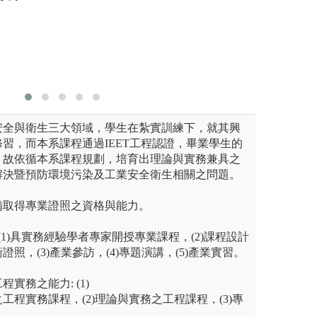
域首重實務與理論合一。要滿
被如何藉助自然的
夠預防或
業界平時的互動即不可缺。本
取代。應用奈米技
保障員工
的實習機會，參訪機會，以及
變且複雜的環境將
讓學生能夠在做中學，以期畢
定，研究設備的發
圖解:學習
工作環境的需求。
版權:聯大
安全與衛生三大領域，學生在紮實訓練下，就其興
習，而本系課程通過IEET工程認證，畢業學生的
，故依循本系課程規劃，培育出理論與實務兼具之
解決暨預防環境污染及工業安全衛生相關之問題。
備取得專業證照之資格與能力。
(1)具實務經驗學者專家開授專業課程，(2)課程設計
照，(3)產業參訪，(4)專題演講，(5)產業實習。
實務之能力: (1)
工程實務課程，(2)理論與實務之工程課程，(3)專