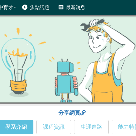
中育才
焦點話題
最新消息
分享網頁
學系介紹
課程資訊
生涯進路
能力特