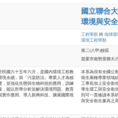
國立聯合大
環境與安全
工程
學群
跨
地球環
環境工程
學類
第二(八甲)校區
苗栗市南勢里聯大2
於民國六十五年六月，是國內環境工程教
本系為現有全國公
環境永續」與「污染防治」專業人才為核
衛生兩種專業領域
礎，並強化生態與生物科技的應用，訓練
工專長加上安全衛
養，能以所學分析並解決環境問題。教育
學生環工與安全衛
視實作應用、導入新興科技、擴展國際視
則可一貫修讀本系
與安全衛生兼具之