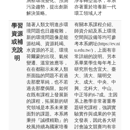
洞察環境變化、預測
淨零轉型需求，本系
污染趨勢，提出創新
亦著重於培養新一代
解決策略。
環工領域人才
隨著人類文明進步環
有關本系課程介紹、
學習
境問題也日趨複雜，
師資介紹及系上環境
資源
新的環境問題像是能
空間與設備等均可參
或補
源枯竭、資源耗竭、
考本系網址(https://ev.ni
充說
水資源的不足、環境
u.edu.tw/)，上面有非
荷爾蒙的出現、氣候
常詳細的說明。另本
明
變遷、溫室效應等，
系畢業學生每年考上
在在都顯示未來人類
研究所包含宜大、臺
所面臨的問題不若過
大、清大、陽明交
去那麼單純，也不若
大、成大、中央、中
過去那麼侷限。如何
興、北科大、中山、
在既有課程上發展新
中正等約6-7成。主因
的課程，拓展新的研
系上教學非常著重專
究領域是本系未來要
題研究課程，強調實
面對的課題。本系將
驗實作與成果的中英
秉持『誠樸精勤』的
文發表，因此各大研
校風持續為國家培養
討會論文競賽均有非