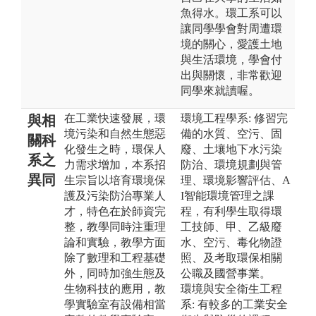
魚得水。環工系可以
讓同學學會對周遭環
境的關心，愛護土地
與生活環境，學會付
出與關懷，非常歡迎
同學來就讀喔。
在工業快速發展，環
環境工程學系: 修習完
與相
境污染和自然生態惡
備的水質、空污、固
關科
化發生之時，環保人
廢、土壤地下水污染
系之
力需求增加，本系招
防治、環境規劃與管
異同
生宗旨以培育環境保
理、環境影響評估、A
護及污染防治專業人
I智能環境管理之課
才，特色在於師資完
程，有利學生取得環
整，教學同時注重理
工技師、甲、乙級廢
論和實驗，教學方面
水、空污、毒化物證
除了數理和工程基礎
照、及考取環保相關
外，同時加強生態及
公職及國營事業。
生物科技的應用，教
環境與安全衛生工程
學實驗室有設備相當
系: 有較多的工業安全