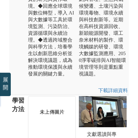
境。◆回應全球環境
候變遷、土壤污染與
與數位轉型，導入 AI
環境毒物、環境永續
與大數據等工具於環
與科技創新等。近期
境監測、污染防治、
在高科技資源回收、
資源循環與永續治
新穎能源開發、環工
理。◆透過跨域整合
奈米材料的製作、環
與科學方法，培養學
境觸媒的研發、環境
生以創新思維分析並
大數據監測應用、205
解決環境議題，成為
0淨零碳排與AI智能環
推動環境保護與永續
境管理等則是重點重
發展的關鍵力量。
視議題。
展
開
下載詳細資料
學習
方法
未上傳圖片
未上傳圖片
文獻選讀與專