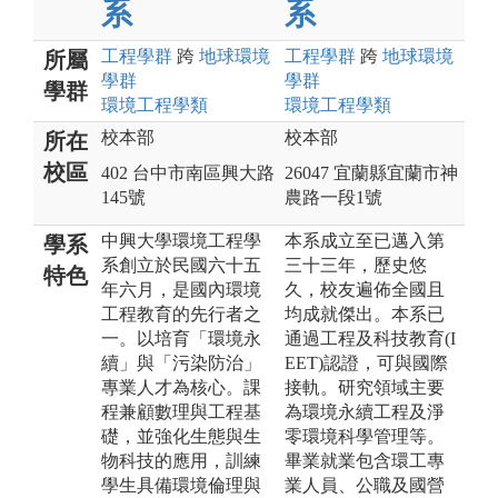
系
系
工程
學群
跨
地球環境
工程
學群
跨
地球環境
所屬
學群
學群
學群
環境工程
學類
環境工程
學類
校本部
校本部
所在
校區
402 台中市南區興大路
26047 宜蘭縣宜蘭市神
145號
農路一段1號
中興大學環境工程學
本系成立至已邁入第
學系
系創立於民國六十五
三十三年，歷史悠
特色
年六月，是國內環境
久，校友遍佈全國且
工程教育的先行者之
均成就傑出。本系已
一。以培育「環境永
通過工程及科技教育(I
續」與「污染防治」
EET)認證，可與國際
專業人才為核心。課
接軌。研究領域主要
程兼顧數理與工程基
為環境永續工程及淨
礎，並強化生態與生
零環境科學管理等。
物科技的應用，訓練
畢業就業包含環工專
學生具備環境倫理與
業人員、公職及國營