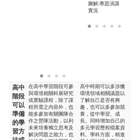
持續拓展學生
必
圖解:專題演講
的實習機會，
相
實況
參訪機會，以
定
及建教合作的
的
機會，讓學生
本
能夠在做中
點
學，以期畢業
生接能符合未
來工作環境的
需求。
在高中學習階段可參
高中時期可以多涉獵
高中
與環境相關科展研究
環境領域相關議題以
階段
或實驗課程，除了課
了解自己是否有興
可以
程所需之內容外，也
趣，也可以多參加競
準備
能多參加有關團隊合
賽，從中學習、成
作之營隊活動，以利
長。同時增加自己的
的學
未來培養獨立思考及
多元學習歷程檔案資
習方
解決問題之能力，也
料。學科方面，精進
法或