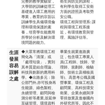
完整的教學實驗室，
衛生與防災的課程，
大學部的訓練從理工
有利學生取得工安衛
基礎進入環工應用的
方面的證照及考取勞
專業，教育的宗旨以
安公職。
訓練學生具備環境倫
環境工程與管理系: 課
理和環境保護的素
程與環境工程系接
養，培育學生能應用
近，有環境教育與管
所學於分析及解決環
理、風險評估等。
境問題的能力。
◆大眾常將環境工程
畢業生就業進路廣
生涯
簡化為「清潔」或
泛，包含環工專業人
發展
「處理垃圾」，實則
員(工程師、技師、管
容易
其本質是結合理論、
理師、規劃師、檢驗
誤解
科技與創新的應用科
師、技術士及稽核員
學。◆出路多元：除
等)、高普考公職及國
之處
公部門外,亦可投身再
營事業、環保工程及
生能源、綠色製程、
顧問業、高科技環安
永續管理、顧問與檢
衛業、企業永續與淨
測分析等產業,並延伸
零排放業及進修國內
至碳管理、環境資料
外研究所等。因此不