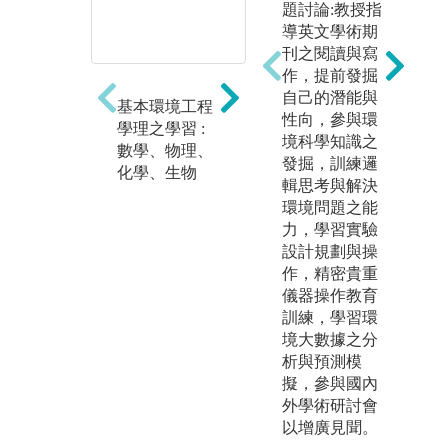
題討論:教授指
導英文學術期
刊之閱讀與寫
作，提前發掘
自己的潛能與
基本環境工程
動手實作能力
發
性向，參與環
學理之學習 :
之訓練加強與
技
境科學知識之
數學、物理、
業界的互動及
研
發掘，訓練邏
化學、生物
合作
輯思考與解決
傳
環境問題之能
學校教育的目
入
力，學習實驗
標即是讓學生
環
設計規劃與操
畢業後能立刻
已
作，精密貴重
融入工作環
藉
儀器操作教育
境，而工程領
量
訓練，學習環
域首重實務與
保
境大數據之分
理論合一。要
取
析與預測模
滿足此目標，
米
擬，參與國內
學生與業界平
科
外學術研討會
時的互動即不
未
以增廣見聞。
可缺。本系將
雜