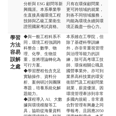
分析與 ESG 顧問等新
只有在環保顧問業，
興職涯。本系畢業學
更可跨領域的就業，
生直接具備環境工程
到各不同領域服務，
技師與乙級工業衛生
均能為環境永續與環
證照國家考試資格。
境正義盡一份心力。
◆與一般工程科系不
本系雖在工學院，但
學習
同，環境工程強調跨
除了基礎科學訓練
方法
科整合：數學、物
外，亦非常重視管理
容易
理、化學、生物並
與治理等能力的訓
誤解
重，並將理論轉化為
練，除可高考環工技
可行方案。
師、環保相關公職及
之處
◆學習歷程包含充足
國營事業外。亦可到
實驗操作、資料分
業界高科技業的環安
析、案例研討與團隊
衛部門及工程顧問業
專題，培養系統化解
就業，薪資優渥。因
題能力。
環境管理牽涉到非常
◆課程導入 AI、大數
多國內規範，非常適
據與環境模擬等工
合對管理有興趣之同
具，協助從海量資料
學報考。且因應2050