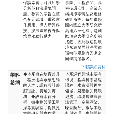
保護素養，能以所學
事業、工程顧問、高
分析並解決環境問
科技環安衛、企業永
題。教育的宗旨在整
續與淨零轉型及進修
合多元領域、重視實
研究所等。每年進修
作應用、導入新興科
國內國立大學研究所
技、擴展國際視野與
高達六至七成，是國
培育永續行動力。
際頂尖大學研究所的
搖籃，因此歡迎對環
境永續發展與淨零循
環轉型規劃有興趣之
同學踴躍報名。
下載詳細資料
◆本系旨在培育兼具
本系課程領域主要有
學科
工程技術與永續思維
環境工程與科學基礎
意涵
的人才，課程設計兼
課程、水資源與再生
顧理論、實驗與實
領域、廢棄物與循環
務。◆設有水質分
經濟、環境規劃與資
析、微生物與環工單
訊管理、空氣污染、
操等實驗室，提供扎
噪音防治、碳淨零規
實的研究與實作環
劃與管理、生態與氣