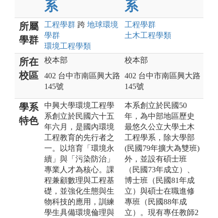
系
系
工程
學群
跨
地球環境
工程
學群
所屬
學群
土木工程
學類
學群
環境工程
學類
校本部
校本部
所在
校區
402 台中市南區興大路
402 台中市南區興大路
145號
145號
中興大學環境工程學
本系創立於民國50
學系
系創立於民國六十五
年，為中部地區歷史
特色
年六月，是國內環境
最悠久公立大學土木
工程教育的先行者之
工程學系，除大學部
一。以培育「環境永
(民國79年擴大為雙班)
續」與「污染防治」
外，並設有碩士班
專業人才為核心。課
（民國73年成立）、
程兼顧數理與工程基
博士班（民國81年成
礎，並強化生態與生
立）與碩士在職進修
物科技的應用，訓練
專班（民國88年成
學生具備環境倫理與
立）。現有專任教師2