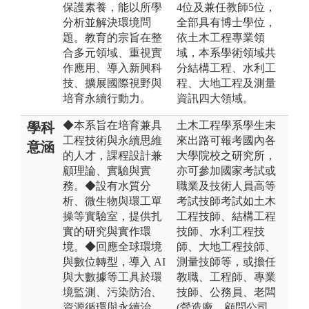
保護素養，能以所學
4位及兼任教師5位，
分析並解決環境問
全部具有博士學位，
題。教育的宗旨在整
依土木工程專業領
合多元領域、重視實
域，本系學術領域共
作應用、導入新興科
分結構工程、水利工
技、擴展國際視野與
程、大地工程及測量
培育永續行動力。
資訊四大領域。
◆本系旨在培育兼具
土木工程學系學生未
學科
工程技術與永續思維
來出路可報考國內各
意涵
的人才，課程設計兼
大學院校之研究所，
顧理論、實驗與實
亦可參加國家考試或
務。◆設有水質分
職業及技術人員高等
析、微生物與環工單
考試技師考試如土木
操等實驗室，提供扎
工程技師、結構工程
實的研究與實作環
技師、水利工程技
境。◆回應全球環境
師、大地工程技師、
與數位轉型，導入 AI
測量技師等，或擔任
與大數據等工具於環
教職、工程師、專業
境監測、污染防治、
技師、公務員、老闆
資源循環與永續治
(營造廠、顧問公司