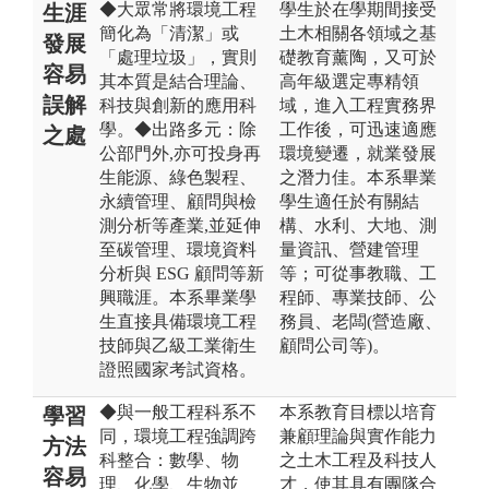
◆大眾常將環境工程
學生於在學期間接受
生涯
簡化為「清潔」或
土木相關各領域之基
發展
「處理垃圾」，實則
礎教育薰陶，又可於
容易
其本質是結合理論、
高年級選定專精領
誤解
科技與創新的應用科
域，進入工程實務界
學。◆出路多元：除
工作後，可迅速適應
之處
公部門外,亦可投身再
環境變遷，就業發展
生能源、綠色製程、
之潛力佳。本系畢業
永續管理、顧問與檢
學生適任於有關結
測分析等產業,並延伸
構、水利、大地、測
至碳管理、環境資料
量資訊、營建管理
分析與 ESG 顧問等新
等；可從事教職、工
興職涯。本系畢業學
程師、專業技師、公
生直接具備環境工程
務員、老闆(營造廠、
技師與乙級工業衛生
顧問公司等)。
證照國家考試資格。
◆與一般工程科系不
本系教育目標以培育
學習
同，環境工程強調跨
兼顧理論與實作能力
方法
科整合：數學、物
之土木工程及科技人
容易
理、化學、生物並
才，使其具有團隊合