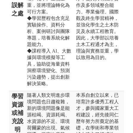
誤解
重，並將理論轉化為
作及多領域整合能
可行方案。
力、專業倫理、國際
之處
◆學習歷程包含充足
觀及終生學習精神，
實驗操作、資料分
並強化學生之土木防
析、案例研討與團隊
災及永續工程教育。
專題，培養系統化解
因此，大學部以培養
題能力。
土木工程通才為主，
◆課程導入 AI、大數
理論與實務並重，學
據與環境模擬等工
以致用為目的。
具，協助從海量資料
洞察環境變化、預測
污染趨勢，提出創新
解決策略。
隨著人類文明進步環
本系自創立以來，已
學習
境問題也日趨複雜，
培育許多優秀工程人
資源
新的環境問題像是能
才，參與國家重大工
或補
源枯竭、資源耗竭、
程建設，經先後同仁
充說
水資源的不足、環境
歷年努力所奠定的基
荷爾蒙的出現、氣候
礎，在學術和專業領
明