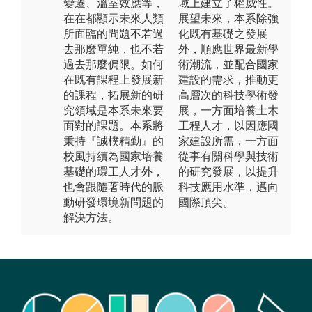
變遷、溫室效應等，
域上建立了權威性。
在在都顯示未來人類
展望未來，本系除強
所面臨的問題不若過
化既有基礎之發展
去那麼單純，也不若
外，順應世界最新學
過去那麼侷限。如何
術潮流，並配合國家
在既有課程上發展新
建設的需求，推動更
的課程，拓展新的研
高層次的科技學術發
究領域是本系未來要
展，一方面培養土木
面對的課題。本系將
工程人才，以因應國
秉持『誠樸精勤』的
家建設所需，一方面
校風持續為國家培養
從事有關科學與技術
基礎的環工人才外，
的研究發展，以提升
也會跟隨著時代的脈
科技應用水準，邁向
動研發環境新問題的
國際頂尖。
解決方法。