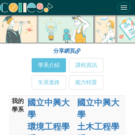
ColleGo! 大學選才與高中育才輔助系統
分享網頁
學系介紹
課程資訊
生涯進路
能力特質
我的
國立中興大
國立中興大
學系
學
學
環境工程學
土木工程學