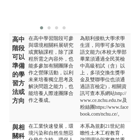
生接能符合未
來工作環境的
需求。
在高中學習階段可參
為順利接軌大學求學
高中
與環境相關科展研究
生涯，同學可多加強
階段
或實驗課程，除了課
語文能力(本校大學部
可以
程所需之內容外，也
畢業須通過全民英檢
準備
能多參加有關團隊合
中高級初試（含）以
作之營隊活動，以利
上，多項交換生獎學
的學
未來培養獨立思考及
金及雙聯學位也須通
習方
解決問題之能力，也
過語言檢定)，相關資
法或
能培養人際達團隊合
訊可查本系網站http://
方向
作之養成。
www.ce.nchu.edu.tw及
粉絲團https://www.face
book.com/nchu.ce/。
在工業快速發展，環
本系為規劃21世紀前
與相
境污染和自然生態惡
瞻性土木工程教育，
關科
化發生之時，環保人
強調理論與實務並重