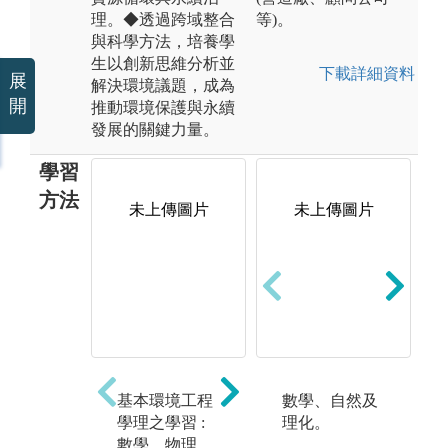
理。◆透過跨域整合
等)。
與科學方法，培養學
生以創新思維分析並
下載詳細資料
展
解決環境議題，成為
開
推動環境保護與永續
發展的關鍵力量。
學習
方法
未上傳圖片
未上傳圖片
未上傳圖片
基本環境工程
動手實作能力
數學、自然及
發
學理之學習 :
之訓練加強與
理化。
技
數學、物理、
業界的互動及
研