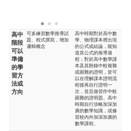
理技能，並更
好地應用數學
於不同情境。
可多練習數學推導試
高中時期對於高中數
高中
題、程式撰寫，增加
學、物理課本裡出現
階段
邏輯概念
的公式或結論，能知
可以
道其公式的推導過
準備
程；對於高中數學課
本及其附錄中較複雜
的學
或困難的證明，皆可
習方
以在理解課本證明流
法或
程後再自行證明一
方向
次，並且做習作中較
困難的證明題。高中
時期自行涉略加深加
廣的數學知識，或修
習校內外加深加廣的
數學課程。