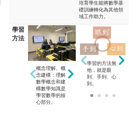
培育學生能將數學基
礎訓練轉化為其他領
域工作助力。
學習
方法
學習的方法無
互
推理應用：數
概念理解、概
他，就是眼
與
學推理是一種
念建構：理解
到、手到、心
學
關鍵的思考方
數學概念和建
到。
程
式，可以應用
構數學知識是
起
於各種學科和
學習數學的核
題
日常生活中的
心部分。
建
決策和問題解
決。透過不斷
的實踐和學
習，你可以改
進你的數學推