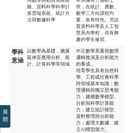
用數學與動態系統模
本系擁有三個碩士
擬、資料科學科學計
班，在統計、應數、
算雲端系統、統計方
數學三方向課程均
法與數據科學
重，各有特色。另設
置資料科學及人工智
慧系內學程，供有興
趣的學生修習。
以數學為基礎，擴展
中正數學系重視數理
學科
延伸至應用分析、統
邏輯推演及分析能力
意涵
計、計算科學等領域
的養成。
培育學生具有自然科
學、工程或社會科學
跨領域基本知識；數
理邏輯與獨立思考能
力；建構數學模型、
分析與科學計算能
力；建立統計模型、
展
資料整理與分析能
開
力；處理大數據、建
立AI模型能力。