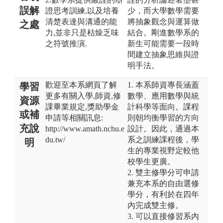
誤解
證思考訓練,以及培養
少，而大學數學需要
清楚表達與溝通的能
將抽象觀念與運算做
之處
力,並非只是枯燥乏味
結合。剛進數學系的
之符號推演.
新生可能需要一段時
間建立抽象思維與證
明手法。
歡迎至本系網頁了解
1. 本系師資專長涵蓋
學習
更多有關入學,師資,修
數學、應用數學與統
資源
課畢業規定,獎助學金
計科學等面向。課程
或補
申請等相關訊息:
則朝均衡學習的方向
充說
http://www.amath.nchu.e
設計。因此，通過本
du.tw/
系之訓練課程後，學
明
生的專業視野定較他
校學生更廣。
2. 雙主修學分可申請
兼充本系的自由選修
學分，有利於在四年
內完成雙主修。
3. 可以直接修習系內