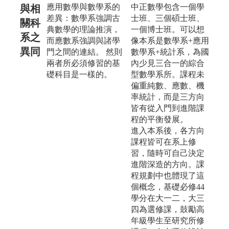
應用數學與數學系的
中正數學包含一個學
與相
差異：數學系強調古
士班、三個碩士班、
關科
典數學的理論推演，
一個博士班。可以想
系之
而應數系強調與諸學
像本系是數學系+應用
異同
門之間的連結。 然則
數學系+統計系，為國
兩者所必須修習的基
內少見三合一的綜合
礎科目是一樣的。
型數學系所。課程未
偏重純數、應數、機
率統計，而是三方向
皆有從入門到進階課
程的平衡發展。
進入本系後，各方向
課程皆可在系上修
習，隨時可自己決定
進階深造的方向。課
程規劃中也體現了這
個概念，基礎必修44
學分在大一二，大三
四為選修課，鼓勵高
年級學生至研究所修