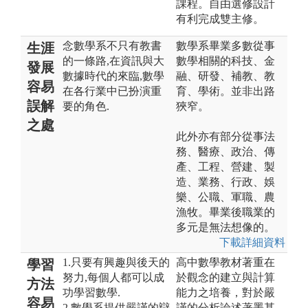
課程。自由選修設計
有利完成雙主修。
念數學系不只有教書
數學系畢業多數從事
生涯
的一條路,在資訊與大
數學相關的科技、金
發展
數據時代的來臨,數學
融、研發、補教、教
容易
在各行業中已扮演重
育、學術。並非出路
誤解
要的角色.
狹窄。
之處
此外亦有部分從事法
務、醫療、政治、傳
產、工程、營建、製
造、業務、行政、娛
樂、公職、軍職、農
漁牧。畢業後職業的
多元是無法想像的。
下載詳細資料
1.只要有興趣與後天的
高中數學教材著重在
學習
努力,每個人都可以成
於觀念的建立與計算
方法
功學習數學.
能力之培養，對於嚴
容易
2.數學系提供嚴謹的辯
謹的分析論述著墨甚