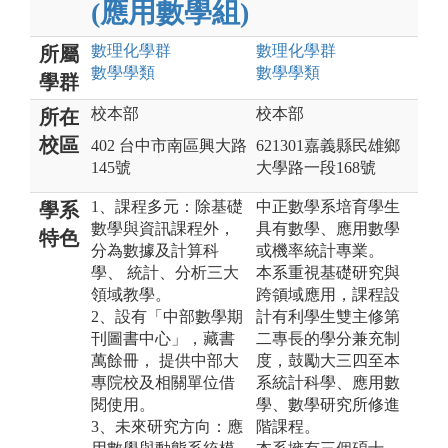
(應用數學組)
數理化
學群
數理化
學群
所屬
數學
學類
數學
學類
學群
校本部
校本部
所在
校區
402 台中市南區興大路
621301嘉義縣民雄鄉
145號
大學路一段168號
1、課程多元：除基礎
中正數學系培育學生
學系
數學與資訊課程外，
具有數學、應用數學
特色
分為數據及計算科
或機率統計專業。
學、 統計、分析三大
本系重視基礎研究與
領域教學。
跨領域應用，課程設
2、設有「中部數學期
計有利學生雙主修第
刊圖書中心」，藏書
二專長的學分兼充制
萬餘冊， 提供中部大
度，鼓勵大三四至本
專院校及相關單位借
系統計科學、應用數
閱使用。
學、數學研究所修進
3、未來研究方向：應
階課程。