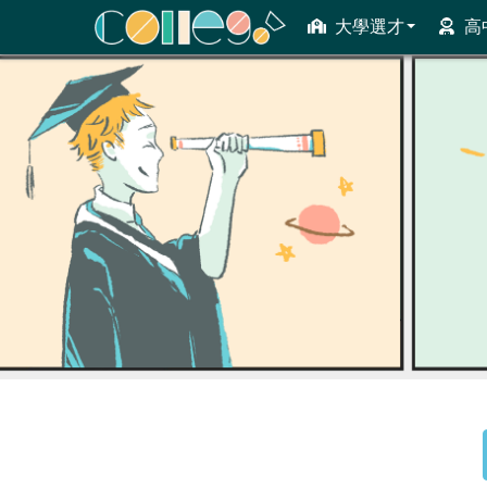
大學選才
高
ColleGo! 大學選才與高中育才輔助系統