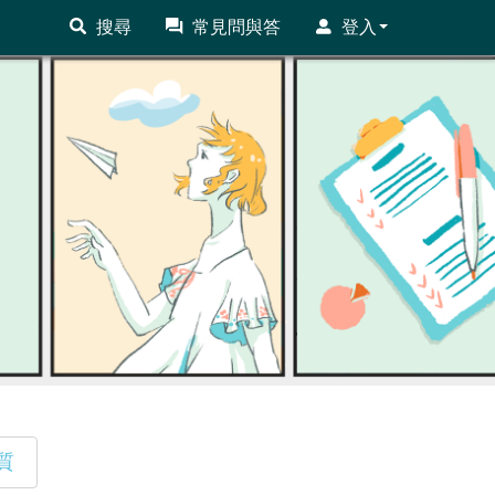
搜尋
常見問與答
登入
質