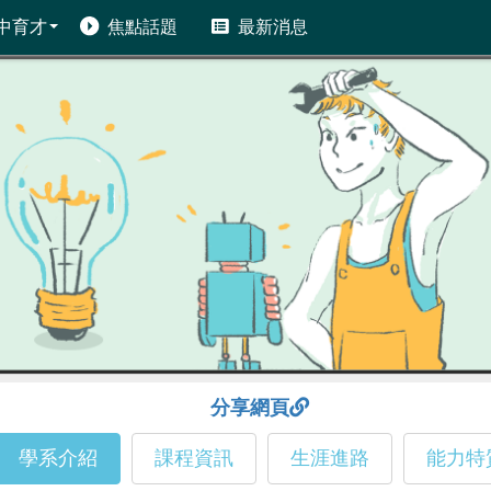
中育才
焦點話題
最新消息
分享網頁
學系介紹
課程資訊
生涯進路
能力特