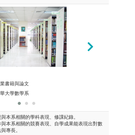
理是一種關鍵的思考方式，可
互動學習：參與討
思考
和日常生活中的決策和問題解
同學一起探討數學
專業書籍與論文
圖解:課
踐和學習，你可以改進你的數
清華大學數學系
版權:國立
好地應用數學於不同情境。
視與本系相關的學科表現、修課紀錄。
參與本系相關的競賽表現、自學成果能表現出對數
法與專長。