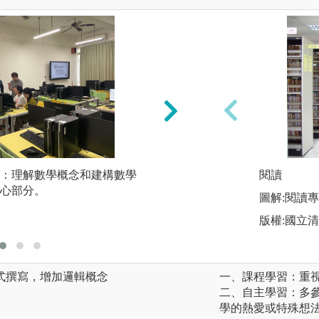
：理解數學概念和建構數學
推理應用：數學推
閱讀
心部分。
以應用於各種學科
圖解:閱讀
決。透過不斷的實
版權:國立
學推理技能，並更
式撰寫，增加邏輯概念
一、課程學習：重
二、自主學習：多
學的熱愛或特殊想