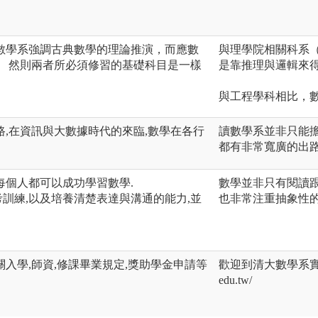
數學系強調古典數學的理論推演，而應數
與理學院相關科系
。 然則兩者所必須修習的基礎科目是一樣
是靠推理與邏輯來
與工程學科相比，
,在資訊與大數據時代的來臨,數學在各行
讀數學系並非只能
都有非常寬廣的出
,每個人都可以成功學習數學.
數學並非只有閱讀
考訓練,以及培養清楚表達與溝通的能力,並
也非常注重抽象性
入學,師資,修課畢業規定,獎助學金申請等
歡迎到清大數學系實地參訪
edu.tw/