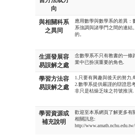
習方法或方
向
應用數學與數學系的差異：
與相關科系
系強調與諸學門之間的連結
之異同
的。
念數學系不只有教書的一條路
生涯發展容
業中已扮演重要的角色.
易誤解之處
1.只要有興趣與後天的努力
學習方法容
2.數學系提供嚴謹的辯證思
易誤解之處
非只是枯燥乏味之符號推演.
歡迎至本系網頁了解更多有關
學習資源或
相關訊息:
補充說明
http://www.amath.nchu.edu.tw/