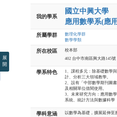
國立中興大學
我的學系
應用數學系(應用
數理化
學群
所屬學群
數學
學類
校本部
所在校區
展
402 台中市南區興大路145號
開
1、課程多元：除基礎數學與
學系特色
計、分析三大領域教學。
2、設有「中部數學期刊圖書
及相關單位借閱使用。
3、未來研究方向：應用數
系統、統計方法與數據科學
以數學為基礎，擴展延伸至
學科意涵