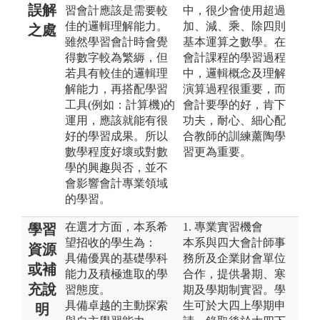
誤解
習會計應該是需要較
中，很少會使用超過
佳的邏輯理解能力。
加、減、乘、除四則
之處
雖然學習會計時會覺
基本運算之數學。在
得數字較為繁縟，但
會計課程的學習過程
若具有較佳的邏輯理
中，邏輯概念及理解
解能力，再搭配學習
演算過程很重要，而
工具(例如：計算機)的
會計要學的好，肯下
運用，應該就能有很
功夫，耐心、細心配
好的學習成果。所以
合教師的訓練薰陶學
數學程度好壞或對數
習更為重要。
學的興趣與否，並不
會影響會計專業領域
的學習。
在選才方面，本系希
1. 專業實習機會
學習
望招收的學生為：
本系與四大會計師事
資源
具備優異的基礎學科
務所及企業財會單位
或補
能力及積極進取的學
合作，提供暑期、寒
充說
習態度。
期及學期制實習。學
具備卓越的主動探索
生可於大四上學期申
明