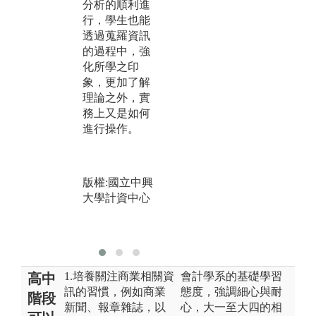
案
分析的順利進
是否太過天馬
測
行，學生也能
行空，以致實
學
透過蒐羅資訊
務上難以運
法
的過程中，強
行，然後如何
過
化所學之印
進行改善，藉
小
象，更加了解
由一次次的討
考
理論之外，實
論，都將訓練
測
務上又是如何
學生在思考問
能
進行操作。
題時，能夠進
可
行全面且完整
上
的剖析。
的
版權:國立中興
版權:國立中興
大學計資中心
大學計資中心
版
大
1.培養關注商業相關資
會計學系的基礎學習
高中
訊的習慣，例如商業
態度，強調細心與耐
階段
新聞、報章雜誌，以
心，大一至大四的相