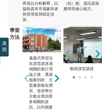
再加以分析解釋，以
（知）能、資訊資源
協助資本市場參與者
應用等核心能力。
與管理當局制定決
策。
學習
方法
展
開
測
蒐羅式學習法
分組式學習法
老
在課堂講述過
課堂上常常會
教師課堂講授
計
相關的會計理
有即時問答與
之
論之後，透過
討論，透過與
本
個案剖析、主
其他同學的討
練
題書面報告撰
論激盪出新的
是
寫，使得學生
想法，讓學生
的
主動去查詢更
知道自己的想
會
多相關的資
法還欠缺哪些
是
訊，以利個案
方面的顧慮，