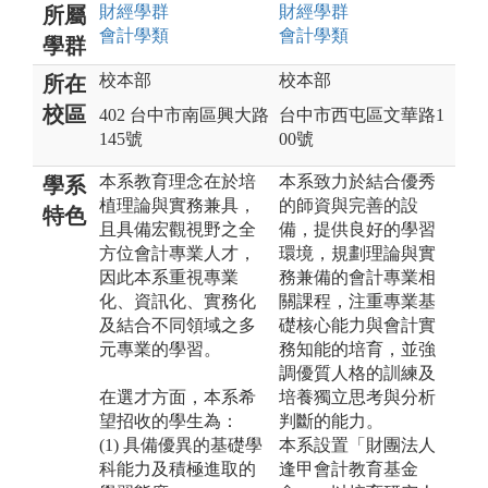
財經
學群
財經
學群
所屬
會計
學類
會計
學類
學群
校本部
校本部
所在
校區
402 台中市南區興大路
台中市西屯區文華路1
145號
00號
本系教育理念在於培
本系致力於結合優秀
學系
植理論與實務兼具，
的師資與完善的設
特色
且具備宏觀視野之全
備，提供良好的學習
方位會計專業人才，
環境，規劃理論與實
因此本系重視專業
務兼備的會計專業相
化、資訊化、實務化
關課程，注重專業基
及結合不同領域之多
礎核心能力與會計實
元專業的學習。
務知能的培育，並強
調優質人格的訓練及
在選才方面，本系希
培養獨立思考與分析
望招收的學生為：
判斷的能力。
(1) 具備優異的基礎學
本系設置「財團法人
科能力及積極進取的
逢甲會計教育基金