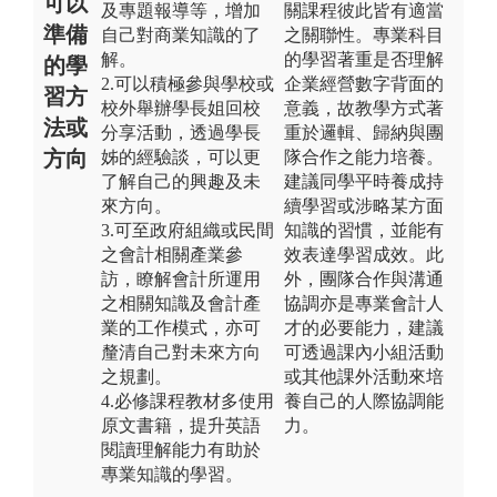
可以
及專題報導等，增加
關課程彼此皆有適當
準備
自己對商業知識的了
之關聯性。專業科目
解。
的學習著重是否理解
的學
2.可以積極參與學校或
企業經營數字背面的
習方
校外舉辦學長姐回校
意義，故教學方式著
法或
分享活動，透過學長
重於邏輯、歸納與團
方向
姊的經驗談，可以更
隊合作之能力培養。
了解自己的興趣及未
建議同學平時養成持
來方向。
續學習或涉略某方面
3.可至政府組織或民間
知識的習慣，並能有
之會計相關產業參
效表達學習成效。此
訪，瞭解會計所運用
外，團隊合作與溝通
之相關知識及會計產
協調亦是專業會計人
業的工作模式，亦可
才的必要能力，建議
釐清自己對未來方向
可透過課內小組活動
之規劃。
或其他課外活動來培
4.必修課程教材多使用
養自己的人際協調能
原文書籍，提升英語
力。
閱讀理解能力有助於
專業知識的學習。