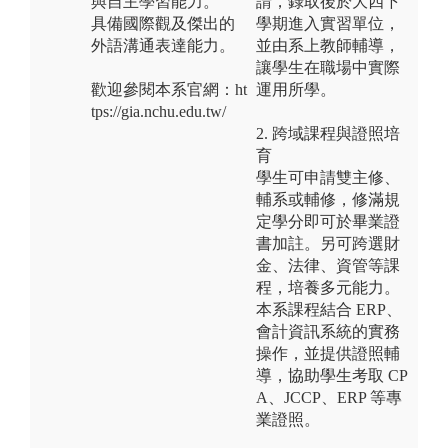
與自主學習能力。
請，錄取後於大四下
具備國際觀及傑出的
學期進入實習單位，
外語溝通表達能力。
並由系上教師輔導，
讓學生在職場中實際
歡迎參閱本系官網：ht
運用所學。
tps://gia.nchu.edu.tw/
2. 跨域課程與證照培
育
學生可申請雙主修、
輔系或輔修，修滿規
定學分即可於畢業證
書加註。另可跨選財
金、法律、資管等課
程，培養多元能力。
本系課程結合 ERP、
會計資訊系統的實務
操作，並提供證照輔
導，協助學生考取 CP
A、JCCP、ERP 等專
業證照。