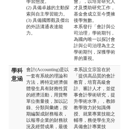
學習態度。
會」，以培育研究人
(2) 具備卓越的主動探
才及獎助研究工作，
索與自主學習能力。
基金會成立至今獎掖
(3) 具備國際觀及傑出
後學無數。
的外語溝通表達能
本系發行「會計與公
力。
司治理」學術期刊，
為國內唯一以探討會
計與公司治理為主之
學術期刊，深獲學術
界的重視。
會計(Accounting)是以
本系設立宗旨在於
學科
一套有系統的理論和
「提供高品質的會計
意涵
方法，將特定經濟個
教育，培育高級會
體發生具有財務性質
計、審計人才，並從
的經濟活動，用貨幣
事會計學術研究，提
單位衡量後，加以記
升學術水準」，教師
錄、分類與彙總，按
教學致力於知識傳
期編製成財務報表，
授、就業專業技能之
以報導企業的財務狀
輔導，務使學生充分
況及經營成果，最後
具備會計專業技