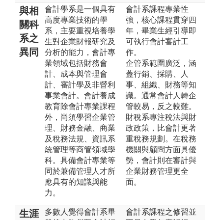
會計學系是一個具有
會計系課程專業性
與相
高度專業技術的學
強，核心課程貫穿四
關科
系，主要重視培養學
年，畢業生經引導即
系之
生對企業財報研究及
可執行會計審計工
異同
分析的能力，會計專
作。
業領域包括財務會
企管系範圍廣泛，涵
計、成本與管理會
蓋行銷、採購、人
計、審計學及非營利
事、組織、財務等知
事業會計。會計養成
識。通常會計人轉企
教育除會計專業課程
管較易，反之較難。
外，尚須學習企業管
財稅系專注稅法與財
理、財務金融、商業
政政策，比會計更著
及稅務法規、資訊系
重稅務規劃。在稅務
統管理等商管領域學
機關與顧問方面具優
科。具備會計專業等
勢，會計則在審計與
同於兼備管理人才所
企業財務管理更全
應具有的知識與能
面。
力。
多數人覺得會計系畢
會計系課程之修習並
生涯