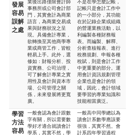
業後出路僅限會計師
不是在學怎麼記帳，
發展
事務所或公司會計部
記帳只是會計工作中
容易
門，其實會計為商業
的一小部分，其功能
誤解
語言，為商業交易成
在於記錄企業或組織
果與財務狀況之呈
的營運業務活動，以
之處
現。具備會計專業，
利編製各種財務報
欲轉換至其他商學專
表。而編製、解釋、
業或商管工作，皆較
分析查核報表、進行
輕易上手。此外，選
稅務規劃、申報各種
修如：財報分析、投
稅賦，則是會計工作
資實務、公司治理，
中更重要的部分。運
可了解會計專業之實
用會計資訊規劃管理
用性及會計與資本市
企業也是會計的領
場、公司管理之關
域，因此，會計領域
係，未來發展將更寬
要學習的專業知識和
廣。
技能相當廣泛。
一般會認為會計跟數
一般高中同學總以為
學習
字有關，所以需要數
讀會計系數學應該要
方法
學好才適合就讀會計
很強，其實不然。會
容易
學系，其實不然，學
計系四年學習過程