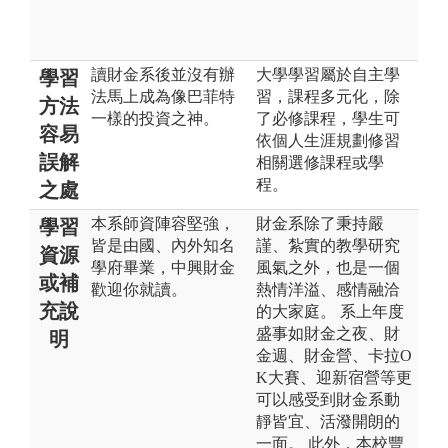
讀財金系後並沒有辦
大學學習屬於自主學
學習
法馬上成為像巴菲特
習，課程多元化，除
方法
一樣的投資之神。
了必修課程，學生可
容易
依個人生涯規劃修習
誤解
相關選修課程或學
程。
之處
本系師資陣容堅強，
財金系除了秉持嚴
學習
皆是由國、內外知名
謹、紮實的教學研究
資源
學府畢業，中興財金
風氣之外，也是一個
或補
歡迎你就讀。
熱情洋溢、感情融洽
充說
的大家庭。 系上年度
盛事如財金之夜、財
明
金週、財金營、卡拉O
K大賽、迎新宿營等更
可以感受到財金系動
靜皆宜、活潑開朗的
一面。 此外，本校豐