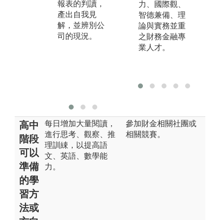
報表的判讀，
讀出經濟意
金
力、國際觀、
產出自我見
涵。包含：微
面
智德兼備、理
解，並辨別公
積分、經濟
程
論與實務並重
司的現況。
學、統計學、
之
之財務金融專
計量經濟學、
事
業人才。
個體經濟學、
資
總體經濟學
財
等。
貨
課
每日增加大量閱讀，
參加財金相關社團或
高中
進行思考、觀察、推
相關競賽。
階段
理訓綀，以提高語
可以
文、英語、數學能
準備
力。
的學
習方
法或