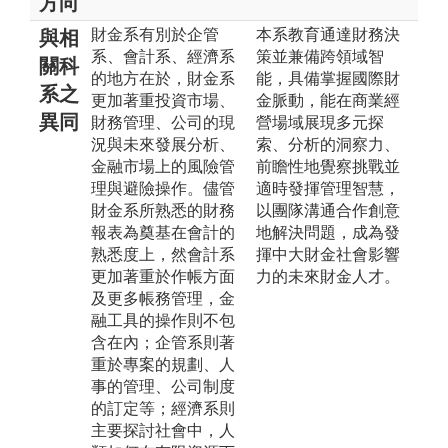
方向
財金系有別於企管
本系教育通達財務決
與相
系、會計系、經濟系
策並兼備跨領域智
關科
的地方在於，財金系
能，具備掌握國際財
系之
更加著重投資市場、
金脈動，能在商業經
異同
財務管理、公司的現
營場域展現多元探
況與未來發展分析、
索、分析的洞察力、
金融市場上的風險管
前瞻性地覺察挑戰並
理與避險操作。儘管
適時發揮管理智慧，
財金系所熟悉的財務
以團隊溝通合作創意
報表為奠基在會計的
地解決問題，成為發
熟悉度上，然會計系
揮中大財金社會影響
更加著重於作帳方面
力的未來財金人才。
及更多帳務管理，金
融工具的操作則不包
含在內；企管系則著
重於專案的規劃、人
事的管理、公司制度
的訂定等；經濟系則
主要探討社會中，人