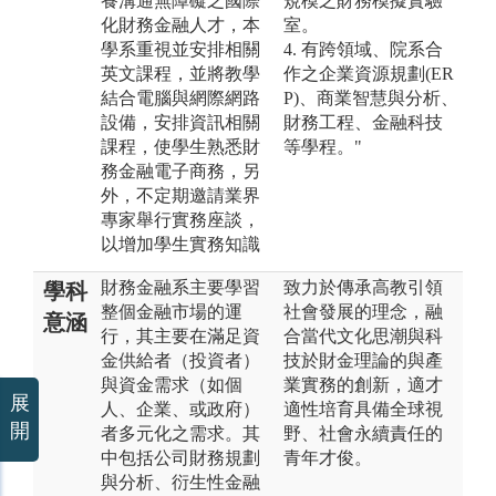
養溝通無障礙之國際
規模之財務模擬實驗
化財務金融人才，本
室。
學系重視並安排相關
4. 有跨領域、院系合
英文課程，並將教學
作之企業資源規劃(ER
結合電腦與網際網路
P)、商業智慧與分析、
設備，安排資訊相關
財務工程、金融科技
課程，使學生熟悉財
等學程。"
務金融電子商務，另
外，不定期邀請業界
專家舉行實務座談，
以增加學生實務知識
財務金融系主要學習
致力於傳承高教引領
學科
整個金融市場的運
社會發展的理念，融
意涵
行，其主要在滿足資
合當代文化思潮與科
金供給者（投資者）
技於財金理論的與產
與資金需求（如個
業實務的創新，適才
展
人、企業、或政府）
適性培育具備全球視
開
者多元化之需求。其
野、社會永續責任的
中包括公司財務規劃
青年才俊。
與分析、衍生性金融