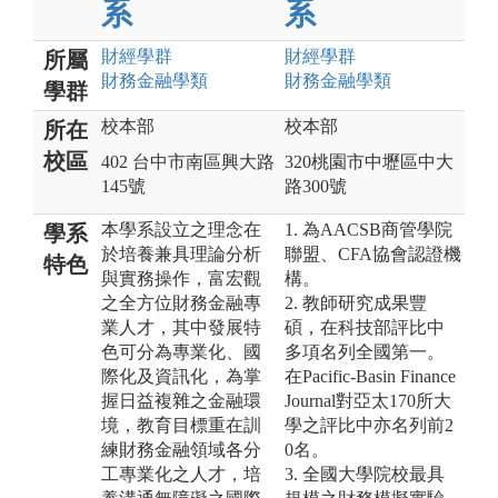
系
系
財經
學群
財經
學群
所屬
財務金融
學類
財務金融
學類
學群
校本部
校本部
所在
校區
402 台中市南區興大路
320桃園市中壢區中大
145號
路300號
本學系設立之理念在
1. 為AACSB商管學院
學系
於培養兼具理論分析
聯盟、CFA協會認證機
特色
與實務操作，富宏觀
構。
之全方位財務金融專
2. 教師研究成果豐
業人才，其中發展特
碩，在科技部評比中
色可分為專業化、國
多項名列全國第一。
際化及資訊化，為掌
在Pacific-Basin Finance
握日益複雜之金融環
Journal對亞太170所大
境，教育目標重在訓
學之評比中亦名列前2
練財務金融領域各分
0名。
工專業化之人才，培
3. 全國大學院校最具