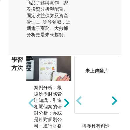
商品了解與實作、證
券投資分析與配置、
固定收益債券及資產
管理......等等領域，近
期電子商務、大數據
分析更是未來趨勢。
學習
方法
未上傳圖片
案例分析：根
理論課程：透
上
據所學財務管
過理論課程的
夠
理知識，引進
基礎打底，培
學
相關個案的研
養對數字的敏
主
討分析；亦或
感度、學習更
容
是針對個別公
進階的運算方
清
司，進行財務
式，並從中解
告
培養具有創造