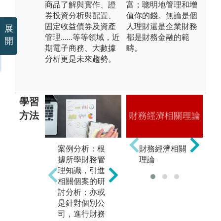
商品了解與實作、證
富；聰明地管理和增
券投資分析與配置、
值你的錢。無論是個
固定收益債券及資產
人理財還是企業財務
展
管理......等等領域，近
都是財務金融的範
開
期電子商務、大數據
疇。
分析更是未來趨勢。
學習
方法
案例分析：根
理論課程：透
財務經濟相關
上
據所學財務管
過理論課程的
理論
夠
理知識，引進
基礎打底，培
學
相關個案的研
養對數字的敏
主
討分析；亦或
感度、學習更
容
是針對個別公
進階的運算方
清
司，進行財務
式，並從中解
告