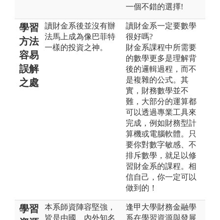
一個不錯的選擇!
讀財金系後並沒有辦
讀財金系一定要數學
學習
法馬上成為像巴菲特
很好嗎?
方法
一樣的投資之神。
財金系課程中所需要
容易
的數學更多是理解背
誤解
後的邏輯過程，而不
是複雜的公式。其
之處
實，財務數學並不
難，大部分的運算都
可以透過專業工具來
完成，例如財務型計
算機或電腦軟體。只
要你對數字敏感、不
排斥數學，就足以修
習財金系的課程。相
信自己，你一定可以
做到的！
本系師資陣容堅強，
逢甲大學財務金融學
學習
皆是由國、內外知名
系在學習資源與發展