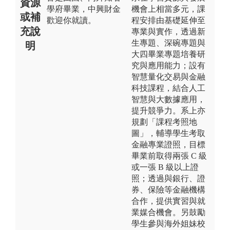
資源
學府畢業，中興財金
機會上相當多元，課
或補
歡迎你就讀。
程安排由基礎延伸至
充說
專業與實作，透過新
生專題、深碗專題與
明
大四畢業專題培養研
究與應用能力；設有
智慧量化交易與金融
科技課程，結合人工
智慧與大數據應用，
提升競爭力。系上亦
規劃「課程考照地
圖」，輔導學生考取
金融專業證照，目標
畢業前取得兩張 C 級
或一張 B 級以上證
照；透過與銀行、證
券、保險等金融機構
合作，提供實習與就
業媒合機會。另鼓勵
學生參與海外姐妹校