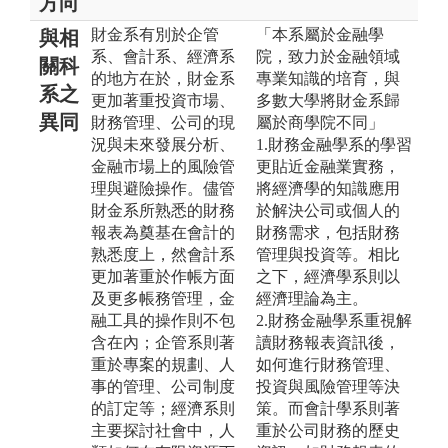
方向
財金系有別於企管
「本系屬於金融學
與相
系、會計系、經濟系
院，致力於金融領域
關科
的地方在於，財金系
專業知識的培育，與
系之
更加著重投資市場、
多數大學將財金系歸
異同
財務管理、公司的現
屬於商學院不同」
況與未來發展分析、
1.財務金融學系的學習
金融市場上的風險管
更貼近金融業實務，
理與避險操作。儘管
將經濟學的知識應用
財金系所熟悉的財務
於解決公司或個人的
報表為奠基在會計的
財務需求，包括財務
熟悉度上，然會計系
管理與投資等。相比
更加著重於作帳方面
之下，經濟學系則以
及更多帳務管理，金
經濟理論為主。
融工具的操作則不包
2.財務金融學系重視解
含在內；企管系則著
讀財務報表資訊後，
重於專案的規劃、人
如何進行財務管理、
事的管理、公司制度
投資與風險管理等決
的訂定等；經濟系則
策。而會計學系則著
主要探討社會中，人
重於公司財務的歷史