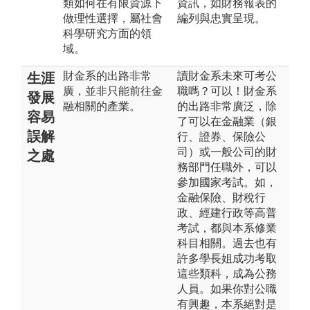
類如何在有限資源下
資訊，如財務報表的
做理性選擇，屬社會
編列與忠實呈現。
科學研究方面的領
域。
財金系的出路非常
讀財金系未來可考公
生涯
廣，並非只能前往金
職嗎？可以！財金系
發展
融相關的產業。
的出路非常廣泛，除
容易
了可以在金融業（銀
誤解
行、證券、保險公
司）或一般公司的財
之處
務部門任職外，可以
參加國家考試。如，
金融保險、財稅行
政、經建行政等高普
考試，都與本系修業
科目相關。過去也有
許多學長姐成功考取
這些類科，成為公務
人員。如果你對公職
有興趣，本系絕對是