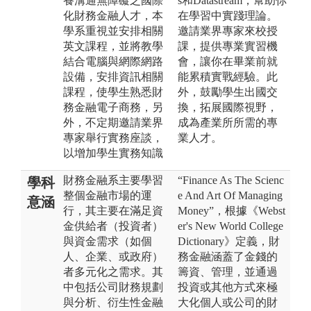
養溝通無障礙之國際
s和Datastream，幫助你
化財務金融人才，本
在學習中實踐理論。
學系重視並安排相關
邀請業界專家來校授
英文課程，並將教學
課，提供專業實習機
結合電腦與網際網路
會，讓你在畢業前就
設備，安排資訊相關
能累積實戰經驗。此
課程，使學生熟悉財
外，鼓勵學生出國交
務金融電子商務，另
換，拓展國際視野，
外，不定期邀請業界
成為產業所所需的專
專家舉行實務座談，
業人才。
以增加學生實務知識
財務金融系主要學習
“Finance As The Scienc
學科
整個金融市場的運
e And Art Of Managing
意涵
行，其主要在滿足資
Money”，根據《Webst
金供給者（投資者）
er's New World College
與資金需求（如個
Dictionary》定義，財
人、企業、或政府）
務金融涵蓋了金錢的
者多元化之需求。其
籌資、管理，並通過
中包括公司財務規劃
投資或其他方式來極
與分析、衍生性金融
大化個人或公司的財