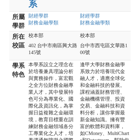
系
財經
學群
財經
學群
所屬
財務金融
學類
財務金融
學類
學群
校本部
校本部
所在
校區
402 台中市南區興大路
台中市西屯區文華路1
145號
00號
本學系設立之理念在
逢甲大學財務金融學
學系
於培養兼具理論分析
系致力於培養現代金
特色
與實務操作，富宏觀
融人才，適應全球化
之全方位財務金融專
和金融科技的發展。
業人才，其中發展特
課程涵蓋財務管理、
色可分為專業化、國
金融機構管理、投資
際化及資訊化，為掌
交易、金融科技和資
握日益複雜之金融環
料分析，讓你掌握最
境，教育目標重在訓
新金融知識。擁有豐
練財務金融領域各分
富的軟體和資料庫，
工專業化之人才，培
如CMoney、MultiChart