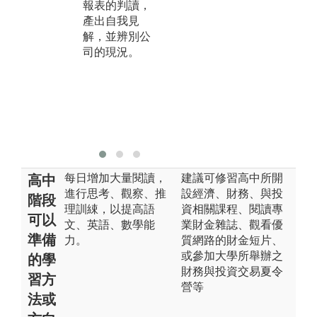
報表的判讀，
讀出經濟意
金
產出自我見
涵。包含：微
面
解，並辨別公
積分、經濟
程
司的現況。
學、統計學、
之
計量經濟學、
事
個體經濟學、
資
總體經濟學
財
等。
貨
課
每日增加大量閱讀，
建議可修習高中所開
高中
進行思考、觀察、推
設經濟、財務、與投
階段
理訓綀，以提高語
資相關課程、閱讀專
可以
文、英語、數學能
業財金雜誌、觀看優
準備
力。
質網路的財金短片、
或參加大學所舉辦之
的學
財務與投資交易夏令
習方
營等
法或