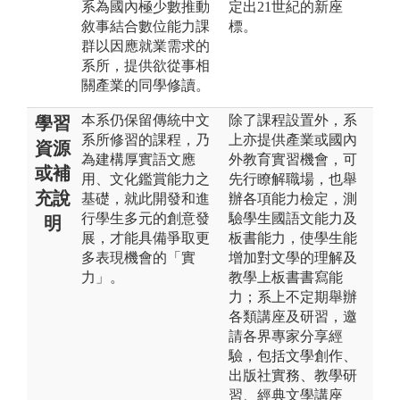
系為國內極少數推動
定出21世紀的新座
敘事結合數位能力課
標。
群以因應就業需求的
系所，提供欲從事相
關產業的同學修讀。
本系仍保留傳統中文
除了課程設置外，系
學習
系所修習的課程，乃
上亦提供產業或國內
資源
為建構厚實語文應
外教育實習機會，可
或補
用、文化鑑賞能力之
先行瞭解職場，也舉
充說
基礎，就此開發和進
辦各項能力檢定，測
行學生多元的創意發
驗學生國語文能力及
明
展，才能具備爭取更
板書能力，使學生能
多表現機會的「實
增加對文學的理解及
力」。
教學上板書書寫能
力；系上不定期舉辦
各類講座及研習，邀
請各界專家分享經
驗，包括文學創作、
出版社實務、教學研
習、經典文學講座