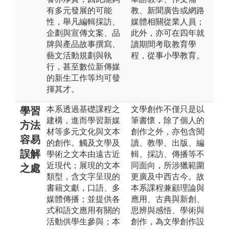
有多元發展的可能
教、新聞廣告或網路
性，舉凡編輯採訪、
媒體相關從業人員；
企劃與宣傳文案、品
此外，亦可在四年就
牌與產品故事撰寫、
讀期間考取教育學
藝文活動規劃與執
程，從事小學教育。
行，甚至數位新傳媒
的新生工作等均可發
揮其才。
本系透過基礎課程之
文學創作不僅只是以
學習
建構，進而學習新媒
筆書懷，除了個人的
方法
材等多元文化與文本
創作之外，亦包含閱
容易
的創作。觸及文學及
讀、教學、出版、編
誤解
學術之文本由遠古近
輯、採訪、傳播等不
近現代；展現的文本
同面向，所涉獵範圍
之處
類型，含文字呈現的
更廣及中西古今。故
書籍文獻，口語、多
本系課程兼顧理論與
媒體傳播；並提供各
應用、古典與新創、
式和語文應用有關的
思辨與感悟、學術與
活動供學生參與；本
創作，為文學創作設