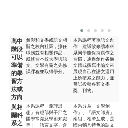
參與和文學或語文相
本系課程著重語文創
高中
關之校內社團，擔任
作，建議欲修讀本科
階段
職務並有相關作品，
系同學能保持寫作之
可以
或修習本校大學與語
習慣，通過創作各類
準備
文、文學有關之先修
文體或撰寫小論文來
課課程並取得學分。
展現自己在語文運用
的學
上所積累之能力，並
習方
嘗試投稿各類文學
法或
獎、刊物。
方向
本系課程「義理思
本系分為「文學創
與相
想」有經部與子部之
作」、「語文師資」
關科
國學常識及學術知識
兩組，相濟互成，是
系之
等；「語言文字」含
國內獨具特色的語文