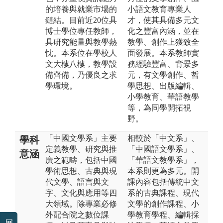
的培養與就業市場的
小語文教育專業人
鏈結。目前近20位具
才，使其具備多元文
博士學位專任教師，
化之豐富內涵，並在
具研究能量與教學熱
教學、創作上獲致全
忱。本系位在學校人
面發展。本系教師實
文大樓八樓，教學設
務經驗豐富、背景多
備齊備，乃優良之求
元，有文學創作、哲
學環境。
學思想、出版編輯、
小學教育、華語教學
等，為同學開拓視
野。
「中國文學系」主要
相較於「中文系」、
學科
定義教學、研究與推
「中國語文學系」、
意涵
廣之範疇，包括中國
「華語文教學系」，
學術思想、古典與現
本系則更為多元。開
代文學、語言與文
課內容包括傳統中文
字、文化與應用等四
系的古典課程、現代
大領域。除專業必修
文學的創作課程、小
外配合院之數位課
學教育學程、編輯採