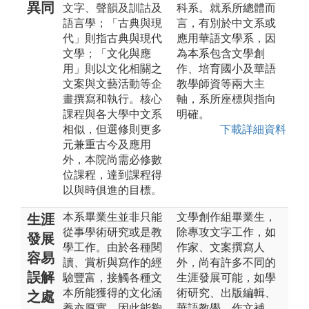
異同
文字、聲韻及訓詁及
科系。就系所總體而
語言學；「古典與現
言，有別於中文系或
代」則指古典與現代
應用華語文學系，因
文學；「文化與應
為本系包含文學創
用」則以文化相關之
作、培育國小及華語
文案與文藝活動等企
教學師資等兩大主
畫撰寫和執行。核心
軸，系所座標與指向
課程與各大學中文系
明確。
相似，但選修則更多
下載詳細資料
元兼重古今及應用
外，本院尚需必修數
位課程，達到課程得
以與時俱進的目標。
本系畢業生並非只能
文學創作組畢業生，
生涯
從事學術研究或是教
除專攻文字工作，如
發展
學工作。由於各種閱
作家、文案撰寫人
容易
讀、賞析與寫作的經
外，尚有許多不同的
誤解
驗豐富，接觸各種文
生涯發展可能，如學
本所能獲得的文化涵
術研究、出版編輯、
之處
養亦厚實，因此能夠
華語教學、作文補