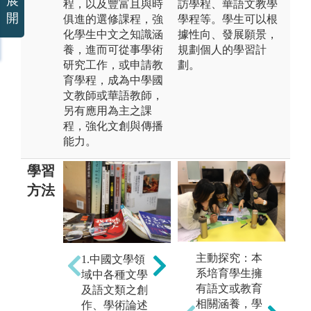
展
程，以及豐富且與時
訪學程、華語文教學
開
俱進的選修課程，強
學程等。學生可以根
化學生中文之知識涵
據性向、發展願景，
養，進而可從事學術
規劃個人的學習計
研究工作，或申請教
劃。
育學程，成為中學國
文教師或華語教師，
另有應用為主之課
程，強化文創與傳播
能力。
學習
方法
2.中國文學領
3
主動探究：本
1.中國文學領
域中各種文學
域
系培育學生擁
域中各種文學
及語文類之創
及
有語文或教育
及語文類之創
作、學術論述
作
相關涵養，學
作、學術論述