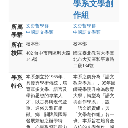
學系文學創
作組
文史哲
學群
文史哲
學群
所屬
中國語文
學類
中國語文
學類
學群
校本部
校本部
所在
校區
402 台中市南區興大路
國立臺北教育大學臺
145號
北市大安區和平東路
二段134號
本系創立於1965年，
本系之前身為「語文
學系
具優秀學術傳統，培
教育學系」， 95年因
特色
育眾多文學、語言及
師範學院升格為教育
學術思想的專業人
大學，轉型為「語文
才，以古典與現代並
與創作學系」，設
重、通俗與雅正相
「語文師資組」與
融、鄉土關懷與國際
「文學創作組」各一
發展兼顧之辦學特
班。本系旨在培育全
色，亦重視資訊能力
方位的文學創作、國