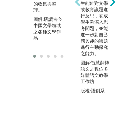
的閱讀與賞
的
生能針對文學
的收集與整
析。
討
或教育議題進
理。
圖解:培養古今
行反思，養成
圖
圖解:研讀古今
文學作品閱讀
學生夠深入思
正
中國文學領域
與賞析的能力
考問題，並能
討
之各種文學作
進一步對自己
集
品
感興趣的議題
版
進行主動探究
之能力。
圖解:智慧翻轉
語文之數位多
媒體語文教學
工作坊
版權:語創系