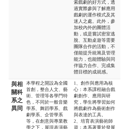
索戲劇的好方式，透
過實際參與了解應用
戲劇的運作模式及其
迷人之處。此外，參
加校內外的團體活
動，或是嘗試密室逃
脫、互動桌遊等需要
團隊合作的活動，不
僅能提升統籌及管理
能力，也能體驗與同
伴協力合作、完成集
體目標的成就感。
本學程之開設為全國
1、創作與應用為核
與相
首創，整合人文、藝
心：本系課程融合戲
關科
術、管理等各學門特
劇創作、應用與研
系之
色，不同於一般音樂
究，學生將學習如何
異同
學系、舞蹈學系、戲
將戲劇作為藝術創作
劇學系、企管學系
與表達的工具。
等，在創意與專業教
2、培育表演藝術師
學之下，展現表演藝
資：本系著重於發展