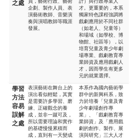
員，藝術行政、藝術
計）與行政專業人
之處
企劃、製作人員、表
才。更重要的，本系
演藝術教師、音樂演
獨家特色課程強調將
奏與演唱教師等職涯
戲劇應用於不同社群
發展。
（如老人、兒童等）
和場域（如學校、博
物館、社區等），以
培育兒童及青少年劇
場專業、戲劇教育專
業師資及應用戲劇人
才，因而學生有更多
元的就業選擇。
表演藝術在舞台上的
本系作為國內藝術學
學習
演出看似輕鬆，其實
群中的新興科系，致
方法
是需要許多學習、磨
力於培養「兒童及青
容易
練、正確觀念的養
少年劇場創作專
誤解
成，並非一蹴可及，
業」、「戲劇教育專
所以需要理論和實作
業師資」及「應用戲
之處
的基礎慢慢累積而
劇的創作、製作、展
成，直到有一天變成
演與研究」三大人才