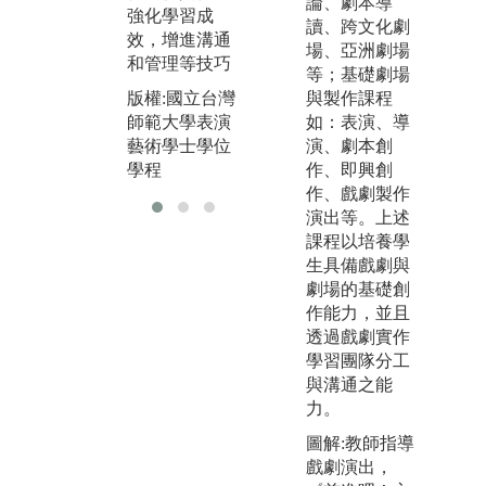
出介紹表演藝
論、劇本導
強化學習成
術。
讀、跨文化劇
效，增進溝通
場、亞洲劇場
版權:國立台灣
和管理等技巧
等；基礎劇場
師範大學表演
與製作課程
版權:國立台灣
藝術學士學位
如：表演、導
師範大學表演
學程
演、劇本創
藝術學士學位
作、即興創
學程
作、戲劇製作
演出等。上述
課程以培養學
生具備戲劇與
劇場的基礎創
作能力，並且
透過戲劇實作
學習團隊分工
與溝通之能
力。
圖解:教師指導
戲劇演出，