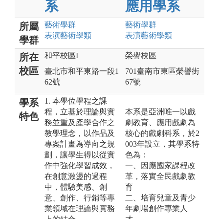
系
應用學系
藝術
學群
藝術
學群
所屬
表演藝術
學類
表演藝術
學類
學群
和平校區I
榮譽校區
所在
校區
臺北市和平東路一段1
701臺南市東區榮譽街
62號
67號
1. 本學位學程之課
學系
程，立基於理論與實
本系是亞洲唯一以戲
特色
務並重及產學合作之
劇教育、應用戲劇為
教學理念，以作品及
核心的戲劇科系，於2
專案計畫為導向之規
003年設立，其學系特
劃，讓學生得以從實
色為：
作中強化學習成效，
一、因應國家課程改
在創意激盪的過程
革，落實全民戲劇教
中，體驗美感、創
育
意、創作、行銷等專
二、培育兒童及青少
業領域在理論與實務
年劇場創作專業人