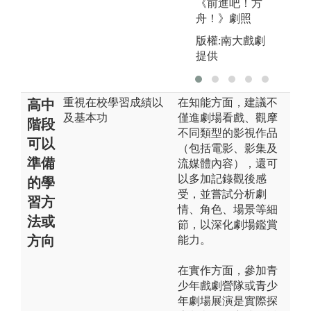
《前進吧！方
舟！》劇照
版權:南大戲劇
提供
重視在校學習成績以
在知能方面，建議不
高中
及基本功
僅進劇場看戲、觀摩
階段
不同類型的影視作品
可以
（包括電影、影集及
準備
流媒體內容），還可
以多加記錄觀後感
的學
受，並嘗試分析劇
習方
情、角色、場景等細
法或
節，以深化劇場鑑賞
方向
能力。
在實作方面，參加青
少年戲劇營隊或青少
年劇場展演是實際探