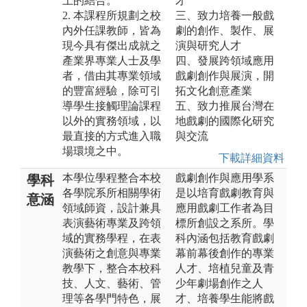
上的結合。
才
2. 本課程所規劃之校
三、致力培養一般戲
內外任課教師，皆為
劇的創作、製作、展
現今具有傑出成就之
演與研究人才
產業界專業人士及學
四、發展跨領域應用
者，借由其專業領域
戲劇創作與展演，開
的豐富經驗，除可引
拓文化創意產業
導學生接觸理論課程
五、致力推展台灣在
以外的實務領域，以
地戲劇的國際化研究
最直接的方式進入職
與交流
場環境之中。
下載詳細資料
本學位學程整合本校
戲劇創作與應用學系
學科
各學院系所相關學術
是以培育戲劇教育與
意涵
領域師資，設計兼具
應用戲劇工作者為目
表演藝術專業及跨領
標所創設之系所。學
域的實務學程，在表
科內涵包括教育戲劇
演藝術之創意與專業
幕前幕後創作的專業
教學下，整合本校科
人才、培植兒童及青
技、人文、藝術、管
少年劇場創作之人
理等各學門特色，展
才、培養學生能將戲