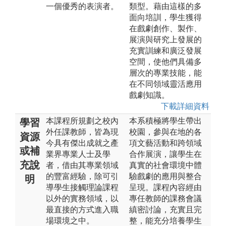
一個優秀的表演者。
類型。藉由這樣的多
面向培訓，學生獲得
在戲劇創作、製作、
展演與研究上發展的
充實訓練和廣泛發展
空間，使他們具備多
層次的專業技能，能
在不同領域靈活應用
戲劇知識。
下載詳細資料
本課程所規劃之校內
本系積極將學生帶出
學習
外任課教師，皆為現
校園，參與在地的各
資源
今具有傑出成就之產
項文藝活動和跨領域
或補
業界專業人士及學
合作展演，讓學生在
充說
者，借由其專業領域
真實的社會環境中體
的豐富經驗，除可引
驗戲劇的應用與整合
明
導學生接觸理論課程
呈現。課程內容經由
以外的實務領域，以
專任教師的課務會議
最直接的方式進入職
縝密討論，充實且完
場環境之中。
整，能充分培養學生