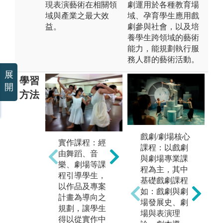
現表演藝術在相關領
劇運用於各種教育場
域與產業之最大效
域、孕育學生應用戲
益。
劇參與社會，以及培
養學生跨領域的藝術
能力，能規劃執行服
務人群的藝術活動。
展
學習
開
方法
藝
理論課程：經
戲劇/劇場核心
實作課程：經
育
由表演藝術相
課程：以戲劇
由舞蹈、音
團
關課程，如：
與劇場專業課
樂、劇場等課
造
中西方戲劇
程為主，其中
程引導學生，
史、舞蹈史、
基礎戲劇課程
版
以作品及專案
劇本分析、表
如：戲劇與劇
師
計畫為導向之
演藝術市場概
場發展史、劇
藝
規劃，讓學生
論等，深入淺
場與表演理
學
得以從實作中