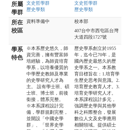
文史哲
學群
文史哲
學群
所屬
歷史
學類
歷史
學類
學群
資料準備中
校本部
所在
校區
407台中市西屯區台灣
大道四段1727號
※本系歷史悠久，師
歷史學系創立於1955
學系
資完善，擁有豐富師
年，迄今已70年，是
特色
培經驗，為師資培育
國內歷史最悠久的歷
學系，以培養優質的
史學系之一。本系教
中學歷史教師及專業
育目標旨在：1.培育學
的史學研究人才為
生歷史思考與意識。2.
主。 設有學士班、碩
培育歷史教育人才。3.
士班、博士班，前後
培育史學研究人才。
銜接，體系完整。
本系課程設計多元，
※本系課程設計完
強調歷史學與其他學
備，學群規劃完整，
科之科際整合，發展
並開設「中國史學
數位人文及史學應用
群」、「世界史學
相關領域。提供碩士