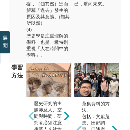
礎，（知其然）進而
己，航向未來。
解釋「過去」發生的
原因及其意義。(知其
所以然）
(4)
歷史學是注重理解的
展
學科，也是一種特別
開
重視「人在時間中的
學科」。
學習
方法
(1) 注重跨學科
(
歷史研究的主
蒐集資料的方
知識學習，認
讀
題涉及人、空
法。
識歷史學與其
能
間與時間，研
包括：文獻蒐
他社會科學之
究者必須注意
集、田野調
間的可能關
相關人文社會
查、口述歷