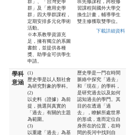
群」、「台灣史學
班先修課程，跨校修
群」及「應用史學
習課程與國外大學交
群」四大學群課程，
換生計畫，輔導學生
定期安排多元化學術
雙主修獲取雙學位。
活動。
下載詳細資料
※本系教學資源充
足，擁有獨立的系圖
書館，並提供各種
獎、助學金可供學生
申請。
(1)
歷史學是一門在時間
學科
歷史學是以人類社會
脈絡中探究「過去」
意涵
為研究對象的學科。
和「現在」的學科，
(2)
是研究過去以及如何
以史料（證據）為前
認知過去的學門。其
提，挑選與真實的
目的在透過「過
「過去」有關的主題
去」，瞭解所處世界
為範圍。
的形成，進而定位自
(3)
身所在的位置，在時
以重建「過去」為基
間的長河中找到自