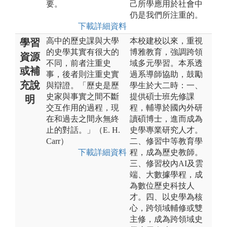
要。
己所學應用於社會中
仍是我們所注重的。
下載詳細資料
高中的歷史課與大學
本校建校以來，重視
學習
的史學其實有很大的
博雅教育，強調跨領
資源
不同，前者注重史
域多元學習。本系透
或補
事，後者則注重史實
過系導師協助，鼓勵
充說
與辯證。「歷史是歷
學生於大二時：一、
史家與事實之間不斷
提供碩士班先修課
明
交互作用的過程，現
程，輔導於國內外研
在和過去之間永無終
讀碩博士，進而成為
止的對話。」（E. H.
史學專業研究人才。
Carr）
二、修習中等教育學
下載詳細資料
程，成為歷史教師。
三、修習校內AI及雲
端、大數據學程，成
為數位歷史科技人
才。四、以史學為核
心，跨領域輔修或雙
主修，成為跨領域史