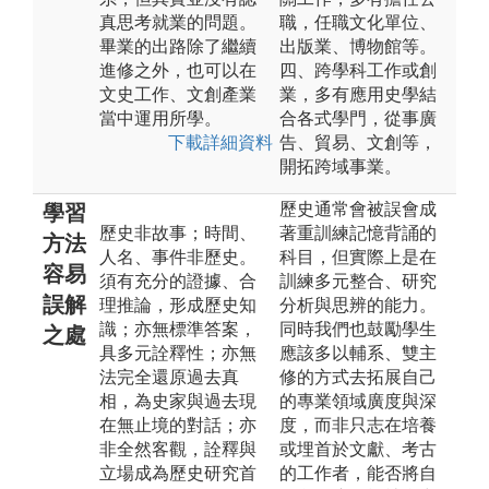
真思考就業的問題。
職，任職文化單位、
畢業的出路除了繼續
出版業、博物館等。
進修之外，也可以在
四、跨學科工作或創
文史工作、文創產業
業，多有應用史學結
當中運用所學。
合各式學門，從事廣
下載詳細資料
告、貿易、文創等，
開拓跨域事業。
歷史通常會被誤會成
學習
歷史非故事；時間、
著重訓練記憶背誦的
方法
人名、事件非歷史。
科目，但實際上是在
容易
須有充分的證據、合
訓練多元整合、研究
誤解
理推論，形成歷史知
分析與思辨的能力。
識；亦無標準答案，
同時我們也鼓勵學生
之處
具多元詮釋性；亦無
應該多以輔系、雙主
法完全還原過去真
修的方式去拓展自己
相，為史家與過去現
的專業領域廣度與深
在無止境的對話；亦
度，而非只志在培養
非全然客觀，詮釋與
或埋首於文獻、考古
立場成為歷史研究首
的工作者，能否將自