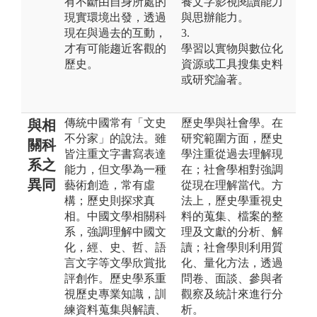
有不斷由自身所處的
養文字影視閱讀能力
現實環境出發，透過
與思辦能力。
現在與過去的互動，
3.
才有可能趨近客觀的
學習以實物與數位化
歷史。
資源或工具搜集史料
或研究論著。
傳統中國常有「文史
歷史學與社會學。在
與相
不分家」的說法。雖
研究範圍方面，歷史
關科
皆注重文字書寫表達
學注重從過去理解現
系之
能力，但文學為一種
在；社會學相對強調
異同
藝術創造，常有虛
從現在理解當代。方
構；歷史則探求真
法上，歷史學重視史
相。中國文學相關科
料的蒐集、檔案的整
系，強調理解中國文
理及文獻的分析、解
化，經、史、哲、語
讀；社會學則利用質
言文字等文學欣賞批
化、量化方法，透過
評創作。歷史學系重
問卷、面談、參與者
視歷史專業知識，訓
觀察及統計來進行分
練資料蒐集與解讀、
析。