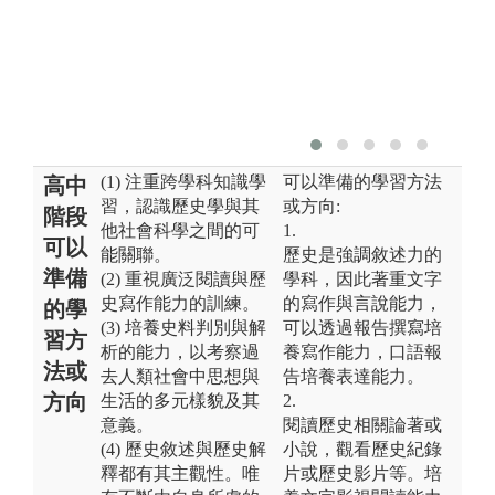
(1) 注重跨學科知識學
可以準備的學習方法
高中
習，認識歷史學與其
或方向:
階段
他社會科學之間的可
1.
可以
能關聯。
歷史是強調敘述力的
準備
(2) 重視廣泛閱讀與歷
學科，因此著重文字
史寫作能力的訓練。
的寫作與言說能力，
的學
(3) 培養史料判別與解
可以透過報告撰寫培
習方
析的能力，以考察過
養寫作能力，口語報
法或
去人類社會中思想與
告培養表達能力。
方向
生活的多元樣貌及其
2.
意義。
閱讀歷史相關論著或
(4) 歷史敘述與歷史解
小說，觀看歷史紀錄
釋都有其主觀性。唯
片或歷史影片等。培