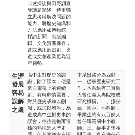
口述採訪與田野調查
等議題闡述，特重獨
立思考與解決問題的
能力。將歷史知識和
方法應用如博物館、
採訪新聞、出版編
輯、文化資產保存，
甚或應用於戲劇、桌
遊或文創產業更為近
年趨勢。
高中生對歷史的認
本系出路分為四類：
生涯
識，除了課本，便是
一、從事歷史研究工
發展
來自電視上的連續
作，本系約有三百餘
容易
劇。有時劇情需要，
人曾任職大專院校或
誤解
對於歷史或加以刪
研究機構。二、擔任
減，或加以增添，易
高、國中、小教師，
之處
造成高中生對史事的
畢業生約有八百餘人
誤會，往往是抱著這
曾任職高國中小教
樣的熱忱進入歷史
師。三、從事史學相
系，但其實並沒有認
關工作，多有擔任公