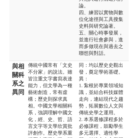
論。
四、練習以實物與數
位化途徑與工具搜集
史料與研究論著。
五、關心時事發展，
並進行社會參與，進
而多做現在與過去之
聯想與對話。
傳統中國常有「文史
同：均以歷史史觀出
與相
不分家」的說法。雖
發，奠定學術基礎。
關科
皆注重文字書寫表達
異：
系之
能力，但文學為一種
1. 紮根於專業領域知
異同
藝術創造，常有虛
識，並結合科技媒體
構；歷史則探求真
走向，連結現代之趨
相。中國文學相關科
勢，拓展數位人文與
系，強調理解中國文
傳統史學之運用。
化，經、史、哲、語
2. 本系選修課程多於
言文字等文學欣賞批
必修課程，鼓勵學生
評創作。歷史學系重
多元選擇、適性學