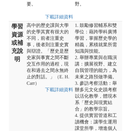
要。
野。
下載詳細資料
高中的歷史課與大學
1. 鼓勵修習輔系和雙
學習
的史學其實有很大的
學位：藉跨學科廣博
資源
不同，前者注重史
學習，掌握歷史學的
或補
事，後者則注重史實
精義，累積就業所需
充說
與辯證。「歷史是歷
知識與技能。
史家與事實之間不斷
2. 舉辦專業與在職演
明
交互作用的過程，現
講：擴展視野、建立
在和過去之間永無終
自我管理的能力，為
止的對話。」（E. H.
未來之路預做準備。
Carr）
3. 參訪考察活動：舉
下載詳細資料
辦多元文化史蹟考察
以活化教學，體現本
系「歷史與現實結
合」的教學宗旨。
4. 提供實習管道和工
讀機會：讓學生運用
課堂所學，增進個人