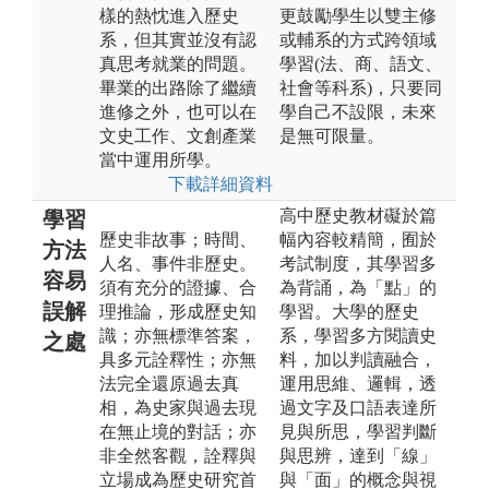
樣的熱忱進入歷史
更鼓勵學生以雙主修
系，但其實並沒有認
或輔系的方式跨領域
真思考就業的問題。
學習(法、商、語文、
畢業的出路除了繼續
社會等科系)，只要同
進修之外，也可以在
學自己不設限，未來
文史工作、文創產業
是無可限量。
當中運用所學。
下載詳細資料
高中歷史教材礙於篇
學習
歷史非故事；時間、
幅內容較精簡，囿於
方法
人名、事件非歷史。
考試制度，其學習多
容易
須有充分的證據、合
為背誦，為「點」的
誤解
理推論，形成歷史知
學習。大學的歷史
識；亦無標準答案，
系，學習多方閱讀史
之處
具多元詮釋性；亦無
料，加以判讀融合，
法完全還原過去真
運用思維、邏輯，透
相，為史家與過去現
過文字及口語表達所
在無止境的對話；亦
見與所思，學習判斷
非全然客觀，詮釋與
與思辨，達到「線」
立場成為歷史研究首
與「面」的概念與視