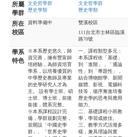
文史哲
學群
文史哲
學群
所屬
歷史
學類
歷史
學類
學群
資料準備中
雙溪校區
所在
校區
111台北市士林區臨溪
路70號
※本系歷史悠久，師
一、課程類型多元：
學系
資完善，擁有豐富師
本系課程依「基礎」
特色
培經驗，為師資培育
到「進階」，「通論
學系，以培養優質的
性」到「專題性」，
中學歷史教師及專業
結合博物館學、新聞
的史學研究人才為
媒體、影視、電腦科
主。 設有學士班、碩
技等，循序漸進培養
士班、博士班，前後
歷史學的思考與應用
銜接，體系完整。
能力。
※本系課程設計完
二、基礎課程小班教
備，學群規劃完整，
學，學習成效佳。
並開設「中國史學
三、教學方式活潑多
群」、「世界史學
樣，兼具理論與實