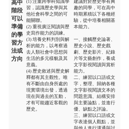
(1) 注重跨學科知識學
建議對於歷史學有興
高中
習，認識歷史學與其
趣的同學，可在高中
階段
他社會科學之間的可
時期累積以下各種經
可以
能關聯。
驗，從中培養相關基
準備
(2) 重視廣泛閱讀與歷
本能力。
史寫作能力的訓練。
的學
(3) 培養史料判別與解
一、接觸歷史論著、
習方
析的能力，以考察過
歷史小說、歷史戲
法或
去人類社會中思想與
劇、歷史影片、紀錄
方向
生活的多元樣貌及其
片等文藝創作，養成
意義。
文字影視閱讀與賞析
(4) 歷史敘述與歷史解
能力。
釋都有其主觀性。唯
二、練習以口語或文
有不斷由自身所處的
字，整理、歸納各種
現實環境出發，透過
文字影視閱讀文本的
現在與過去的互動，
問題意識、結構安排
才有可能趨近客觀的
與主要論點，並進行
歷史。
優、缺點之評論。
三、練習以口語或文
字表達個人觀點，並
與他人進行溝通與討