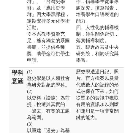
群」、「台灣史學
作，指導學生從事專
群」及「應用史學
題探究、撰寫報告，
群」四大學群課程，
培養學生口語表達的
定期安排多元化學術
能力。
活動。
四、人性化的輔導機
※本系教學資源充
制，師生關係密切，
足，擁有獨立的系圖
落實輔導制度。
書館，並提供各種
五、臨近故宮及中央
獎、助學金可供學生
研究院，利於研究與
申請。
學習。
(1)
歷史學透過日記、照
學科
歷史學是以人類社會
片、官方檔案以及當
意涵
為研究對象的學科。
代或後人的記錄的形
(2)
式被保存下來，如何
以史料（證據）為前
從眾多的資訊中獲取
提，挑選與真實的
有用的資訊加以判斷
「過去」有關的主題
和運用是一項非常關
為範圍。
鍵的能力。
(3)
以重建「過去」為基