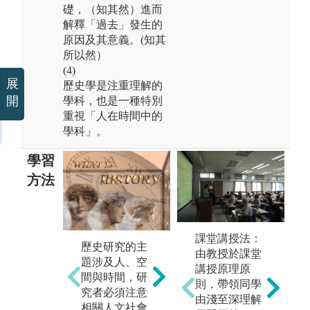
礎，（知其然）進而
解釋「過去」發生的
原因及其意義。(知其
所以然）
(4)
展
歷史學是注重理解的
開
學科，也是一種特別
重視「人在時間中的
學科」。
學習
方法
課堂講授法：
(1) 注重跨學科
(
歷史研究的主
由教授於課堂
知識學習，認
讀
題涉及人、空
講授原理原
識歷史學與其
能
間與時間，研
則，帶領同學
他社會科學之
究者必須注意
由淺至深理解
間的可能關
相關人文社會