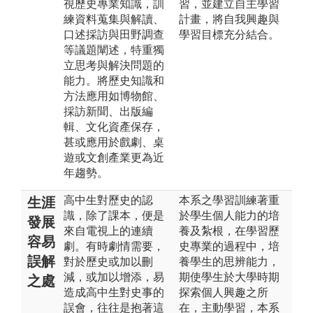
視歷史專業知識，訓
習，並建立自主學習
練資料蒐集與解讀、
計畫，將自我興趣與
口述採訪與田野調查
學習目標充分結合。
等議題闡述，特重獨
立思考與解決問題的
能力。將歷史知識和
方法應用如博物館、
採訪新聞、出版編
輯、文化資產保存，
甚或應用於戲劇、桌
遊或文創產業更為近
年趨勢。
高中生對歷史的認
本系之學習訓練著重
生涯
識，除了課本，便是
於學生個人能力的培
發展
來自電視上的連續
養及紮根，在學習歷
容易
劇。有時劇情需要，
史專業的過程中，培
誤解
對於歷史或加以刪
養學生的思辨能力，
減，或加以增添，易
期使學生於大學時期
之處
造成高中生對史事的
探索個人興趣之所
誤會，往往是抱著這
在，主動學習，本系