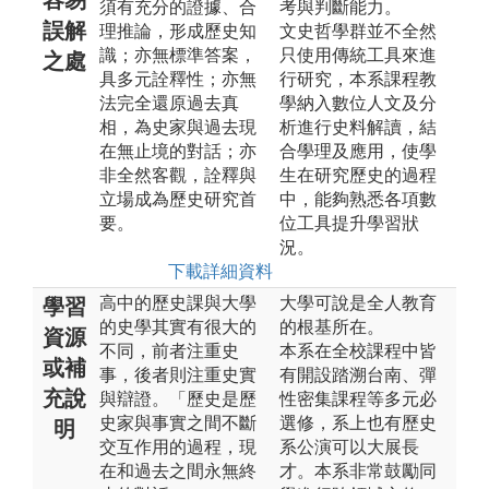
須有充分的證據、合
考與判斷能力。
誤解
理推論，形成歷史知
文史哲學群並不全然
識；亦無標準答案，
只使用傳統工具來進
之處
具多元詮釋性；亦無
行研究，本系課程教
法完全還原過去真
學納入數位人文及分
相，為史家與過去現
析進行史料解讀，結
在無止境的對話；亦
合學理及應用，使學
非全然客觀，詮釋與
生在研究歷史的過程
立場成為歷史研究首
中，能夠熟悉各項數
要。
位工具提升學習狀
況。
下載詳細資料
高中的歷史課與大學
大學可說是全人教育
學習
的史學其實有很大的
的根基所在。
資源
不同，前者注重史
本系在全校課程中皆
或補
事，後者則注重史實
有開設踏溯台南、彈
充說
與辯證。「歷史是歷
性密集課程等多元必
史家與事實之間不斷
選修，系上也有歷史
明
交互作用的過程，現
系公演可以大展長
在和過去之間永無終
才。本系非常鼓勵同