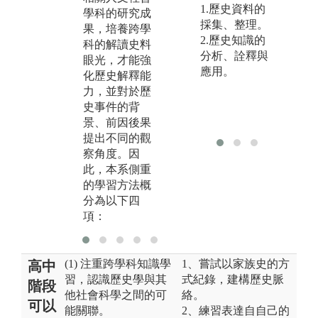
聯。
1.歷史資料的
學科的研究成
採集、整理。
果，培養跨學
2.歷史知識的
科的解讀史料
分析、詮釋與
眼光，才能強
應用。
化歷史解釋能
力，並對於歷
史事件的背
景、前因後果
提出不同的觀
察角度。因
此，本系側重
的學習方法概
分為以下四
項：
(1) 注重跨學科知識學
1、嘗試以家族史的方
高中
習，認識歷史學與其
式紀錄，建構歷史脈
階段
他社會科學之間的可
絡。
可以
能關聯。
2、練習表達自自己的