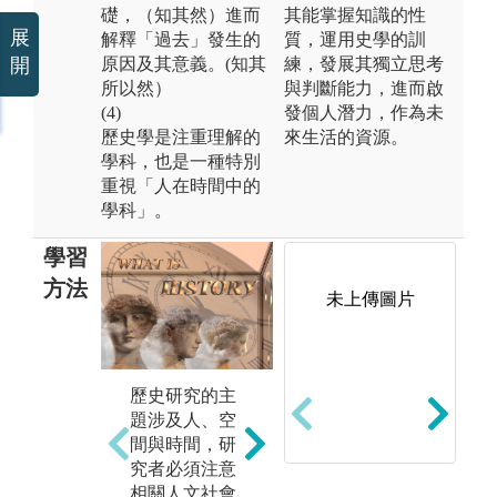
礎，（知其然）進而
其能掌握知識的性
展
解釋「過去」發生的
質，運用史學的訓
開
原因及其意義。(知其
練，發展其獨立思考
所以然）
與判斷能力，進而啟
(4)
發個人潛力，作為未
歷史學是注重理解的
來生活的資源。
學科，也是一種特別
重視「人在時間中的
學科」。
學習
方法
未上傳圖片
(1) 注重跨學科
(
歷史研究的主
知識學習，認
讀
題涉及人、空
識歷史學與其
能
間與時間，研
他社會科學之
究者必須注意
間的可能關
相關人文社會