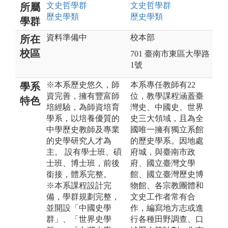
文史哲
學群
文史哲
學群
所屬
歷史
學類
歷史
學類
學群
資料準備中
校本部
所在
校區
701 臺南市東區大學路
1號
※本系歷史悠久，師
本系專任教師有22
學系
資完善，擁有豐富師
位，教學課程涵蓋臺
特色
培經驗，為師資培育
灣史、中國史、世界
學系，以培養優質的
史三大領域，且為全
中學歷史教師及專業
國唯一擁有獨立系館
的史學研究人才為
的歷史學系。因地處
主。 設有學士班、碩
府城，與臺南市政
士班、博士班，前後
府、國立臺灣文學
銜接，體系完整。
館、國立臺灣歷史博
※本系課程設計完
物館、各宗教團體和
備，學群規劃完整，
文史工作者常有合
並開設「中國史學
作，編寫地方志或進
群」、「世界史學
行各種田野調查、口