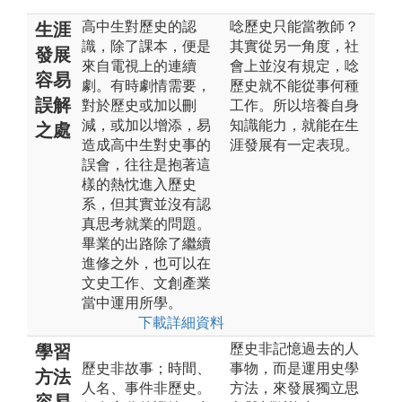
高中生對歷史的認
唸歷史只能當教師？
生涯
識，除了課本，便是
其實從另一角度，社
發展
來自電視上的連續
會上並沒有規定，唸
容易
劇。有時劇情需要，
歷史就不能從事何種
誤解
對於歷史或加以刪
工作。所以培養自身
減，或加以增添，易
知識能力，就能在生
之處
造成高中生對史事的
涯發展有一定表現。
誤會，往往是抱著這
樣的熱忱進入歷史
系，但其實並沒有認
真思考就業的問題。
畢業的出路除了繼續
進修之外，也可以在
文史工作、文創產業
當中運用所學。
下載詳細資料
歷史非記憶過去的人
學習
歷史非故事；時間、
事物，而是運用史學
方法
人名、事件非歷史。
方法，來發展獨立思
容易