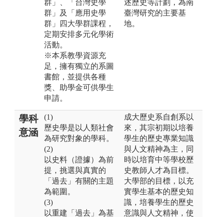
群」、「台灣史學
述歷史等計劃，為南
群」及「應用史學
臺灣研究的主要基
群」四大學群課程，
地。
定期安排多元化學術
活動。
※本系教學資源充
足，擁有獨立的系圖
書館，並提供各種
獎、助學金可供學生
申請。
(1)
成大歷史系自創系以
學科
歷史學是以人類社會
來，其宗初期以培養
意涵
為研究對象的學科。
學生的歷史專業知識
(2)
與人文精神為主，同
以史料（證據）為前
時以培育中等學校歷
提，挑選與真實的
史教師人才為目標。
「過去」有關的主題
大學部的目標，以充
為範圍。
實學生基本的歷史知
(3)
識，培養學生的歷史
以重建「過去」為基
意識與人文精神，使