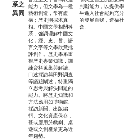
系之
能力，但文學為一種
判斷能力，以提供學
異同
藝術創造，常有虛
生進入社會能夠充分
構；歷史則探求真
的發展自我，造福社
相。中國文學相關科
會。
系，強調理解中國文
化，經、史、哲、語
言文字等文學欣賞批
評創作。歷史學系重
視歷史專業知識，訓
練資料蒐集與解讀、
口述採訪與田野調查
等議題闡述，特重獨
立思考與解決問題的
能力。將歷史知識和
方法應用如博物館、
採訪新聞、出版編
輯、文化資產保存，
甚或應用於戲劇、桌
遊或文創產業更為近
年趨勢。