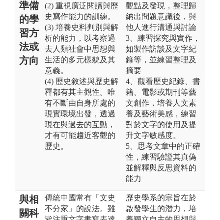
準備
(2) 重視廣泛閱讀與歷
觀點及發現，整理歸
史寫作能力的訓練。
納出問題意識後，與
的學
(3) 培養史料判別與解
他人進行溝通與討論
習方
析的能力，以考察過
3、練習探究與實作，
法或
去人類社會中思想與
如製作訪談及文字紀
方向
生活的多元樣貌及其
錄等，並練習整理及
意義。
摘要
(4) 歷史敘述與歷史解
4、觀看歷史紀錄、書
釋都有其主觀性。唯
籍、電影或期刊等藝
有不斷由自身所處的
文創作，培養人文素
現實環境出發，透過
養及藝術美感，練習
現在與過去的互動，
對於文字的使用及提
才有可能趨近客觀的
升文字敏感度。
歷史。
5、思考文章中的正確
性，練習驗證其真偽
並解釋與反思資料的
能力
傳統中國常有「文史
歷史學系的宗旨在於
與相
不分家」的說法。雖
啟發學生的潛力，培
關科
皆注重文字書寫表達
養獨立自主的思想與