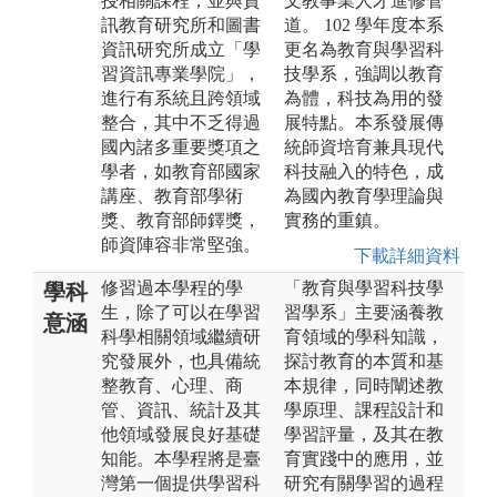
授相關課程，並與資
文教事業人才進修管
訊教育研究所和圖書
道。 102 學年度本系
資訊研究所成立「學
更名為教育與學習科
習資訊專業學院」，
技學系，強調以教育
進行有系統且跨領域
為體，科技為用的發
整合，其中不乏得過
展特點。本系發展傳
國內諸多重要獎項之
統師資培育兼具現代
學者，如教育部國家
科技融入的特色，成
講座、教育部學術
為國內教育學理論與
獎、教育部師鐸獎，
實務的重鎮。
師資陣容非常堅強。
下載詳細資料
修習過本學程的學
「教育與學習科技學
學科
生，除了可以在學習
習學系」主要涵養教
意涵
科學相關領域繼續研
育領域的學科知識，
究發展外，也具備統
探討教育的本質和基
整教育、心理、商
本規律，同時闡述教
管、資訊、統計及其
學原理、課程設計和
他領域發展良好基礎
學習評量，及其在教
知能。本學程將是臺
育實踐中的應用，並
灣第一個提供學習科
研究有關學習的過程