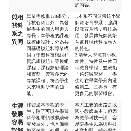
的內容。
畢業需修畢128學分，
1.本系不同於傳統小學
與相
除核心科目外，為發
師資培育學系，強調
關科
展學生的個人興趣與
以教育為體，科技為
系之
專長，本學程的課程
用，發展傳統師資培
異同
採模組設計，分為共
育兼具現代科技融入
同基礎模組和專業模
的特色。
組（學習科技模組和
2.清華大學擁有小教、
資訊學模組）等模組
幼教、特教及中教四
課程，課程兼顧理論
種教育學程，並鼓勵
和實務，豐富多元的
「跨領域學習」，學
專業課程，符合學生
生可在畢業學分內選
未來職涯所需的知
修第二、三專長，有
能。
更多元的學習機會。
修習過本學程的學
本系主要的出路是以
生涯
生，除了可以在學習
國小教師為主，但因
發展
科學相關領域繼續研
為教學科技一詞，容
容易
究發展外，也具備轉
易讓學生以為與科技
誤解
換至教育、心理、商
產業相關，雖然學生