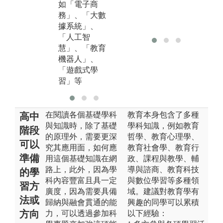
如「電子商
室」、「數位
務」、「大數
典藏與數位出
據系統」、
版實驗室」、
「人工智
「資訊素養與
慧」、「教育
數位學習實驗
機器人」、
室」及「虛擬
「遊戲式學
實境教室」等
習」等
相關設施。
在閱讀各個基礎學科
教育本身包含了多種
高中
與知識時，除了基礎
學科知識，例如教育
階段
的原理外，需要更深
哲學、教育心理學、
可以
究其應用面，如何應
教育社會學、教育行
準備
用這個基礎知識在網
政、課程與教學、輔
路上，此外，因為學
導與諮商、教育科技
的學
科內容豐富且具一定
與數位學習等多種領
習方
廣度，因為需要具備
域。建議對教育學有
法或
歸納與融會貫通的能
興趣的同學可以累積
方向
力，可以透過參加科
以下經驗：