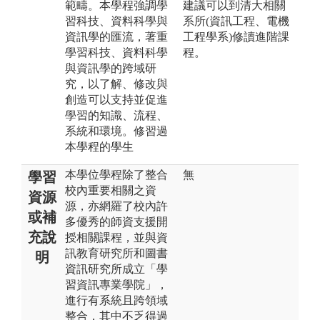
範疇。本學程強調學
建議可以到清大相關
習科技、資料科學與
系所(資訊工程、電機
資訊學的匯流，著重
工程學系)修讀進階課
學習科技、資料科學
程。
與資訊學的跨域研
究，以了解、修改與
創造可以支持並促進
學習的知識、流程、
系統和環境。修習過
本學程的學生
本學位學程除了整合
無
學習
校內重要相關之資
資源
源，亦網羅了校內許
或補
多優秀的師資支援開
充說
授相關課程，並與資
訊教育研究所和圖書
明
資訊研究所成立「學
習資訊專業學院」，
進行有系統且跨領域
整合，其中不乏得過