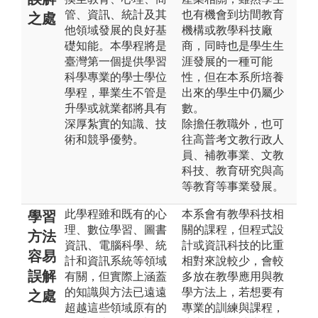
管、資訊、統計及其
也有機會到坊間教育
之處
他領域發展的良好基
機構或教學科技廠
礎知能。本學程將是
商，同時也是學生生
臺灣第一個提供學習
涯發展的一種可能
科學專業的學士學位
性，但在本系所培養
學程，畢業生不管是
出來的學生中仍屬少
升學或就業都將具有
數。
深厚紮實的知識、技
除擔任教職外，也可
術和競爭優勢。
往高普考文教行政人
員、補教事業、文教
科技、教育研究與高
等教育等事業發展。
此學程雖和既有的心
本系會有教學科技相
學習
理、數位學習、圖書
關的課程，但程式設
方法
資訊、電腦科學、統
計或資訊科技的比重
容易
計和資訊系統等領域
相對來說較少，會較
誤解
有關，但實際上涵蓋
多放在教學應用與教
的知識與方法已遠遠
學方法上，若想要有
之處
超越這些領域原有的
專業的訓練與課程，