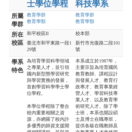
士學位學程
科技學系
教育
學群
教育
學群
所屬
教育
學類
教育
學類
學群
和平校區II
校本部
所在
校區
臺北市和平東路一段1
新竹市光復路二段101
29號
號
為培育學習科學領域
本系成立於1987年，
學系
之專業人才，並引領
主要宗旨為培育國民
特色
國內新型態學習研究
教育教師、課程設計
與學習實務的發展，
與發展人才、教育行
首創學習科學學士學
政專才、教育事業經
位學程。
營人才、學習科技專
業人才、以及教育學
本學位學程除了整合
術研究人才。除了學
校內重要相關之資
士班，本系也開設碩
源，亦網羅了校內許
士及博士在職專班，
多優秀的師資支援開
提供各級在職教師及