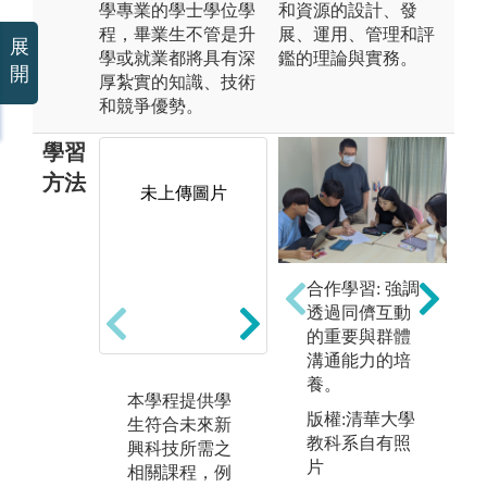
學專業的學士學位學
和資源的設計、發
程，畢業生不管是升
展、運用、管理和評
展
學或就業都將具有深
鑑的理論與實務。
開
厚紮實的知識、技術
和競爭優勢。
學習
方法
未上傳圖片
未上傳圖片
合作學習: 強調
透過同儕互動
的重要與群體
溝通能力的培
養。
本學程提供學
可使用「未來
課
版權:清華大學
生符合未來新
教室」、「眼
和
教科系自有照
興科技所需之
動實驗室」、
式
片
相關課程，例
「腦波實驗