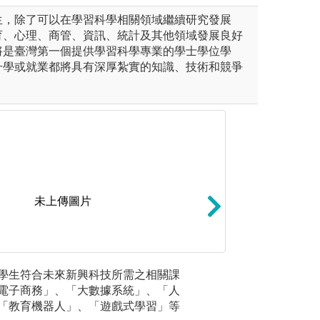
生，除了可以在學習科學相關領域繼續研究發展
育、心理、商管、資訊、統計及其他領域發展良好
將是臺灣第一個提供學習科學專業的學士學位學
升學或就業都將具有深厚紮實的知識、技術和競爭
未上傳圖片
藉由分組的過程， 讓同學之間
參訪與實習：本系
學生符合未來新興科技所需之相關課
可使用「
及團隊解決問題能力。
至教育現場、教育
電子商務」、「大數據系統」、「人
實驗室」
實習， 讓同學清
「教育機器人」、「遊戲式學習」等
「資訊素
與報告