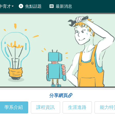
中育才
焦點話題
最新消息
分享網頁
學系介紹
課程資訊
生涯進路
能力特