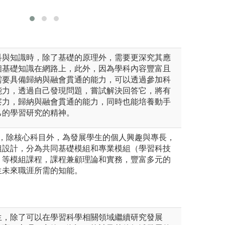
室」等相
圖解:參訪學校
版權:系所提供
科與知識時，除了基礎的原理外，需要更深究其應
個基礎知識在網路上，此外，因為學科內容豐富且
需要具備歸納與融會貫通的能力，可以透過參加科
能力，透過自己發現問題，嘗試解決回答它，將有
察力，歸納與融會貫通的能力，同時也能培養動手
己的學習研究的精神。
分，除核心科目外，為發展學生的個人興趣與專長，
組設計，分為共同基礎模組和專業模組（學習科技
）等模組課程，課程兼顧理論和實務，豐富多元的
生未來職涯所需的知能。
生，除了可以在學習科學相關領域繼續研究發展