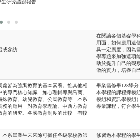
學生研究議題報告
版權:授課教師提供
在閱讀各個基礎學
用面，如何應用這
習或參訪
具一定廣度，因為
學專題來加強這項
助於提升自己的觀
做的實力，培養自
同處皆為強調教育的基本素養。惟其他相
畢業需修畢128學
中的專門核心知識，如心理輔導與諮商、
本學程的課程採模
特殊教育、幼兒教育、公民教育等，本系
模組和資訊學模組
實務的應用，對教育學理論、中西方教育
專業課程，符合學
教育的研究、各國教育制度的比較，有較
。
」本系畢業生未來除可擔任各級學校教師
修習過本學程的學