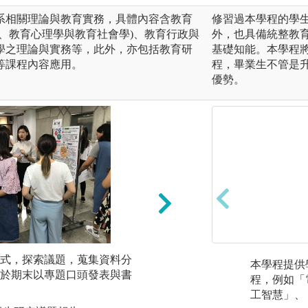
系相關理論與教育實務，具體內容含教育
修習過本學程的學
、教育心理學與教育社會學)、教育行政與
外，也具備統整教
學之理論與實務等，此外，亦包括教育研
基礎知能。本學程
等課程內容應用。
程，畢業生不管是
優勢。
式，探索議題，蒐集資料分
分組報告與討論：
本學程提供
於期末以專題口頭發表與書
培養默契， 分工
程，例如「
工智慧」、
圖解:小組分組討論