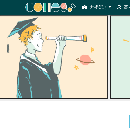
大學選才
高
ColleGo! 大學選才與高中育才輔助系統