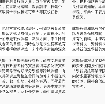
關擔任教育行政人員，或至文教產業、出
外，也具備轉換至
位，從事教材編輯、教育訓練、行銷企
良好基礎知能。本
獲取博士學位後還可至大專院校任教。
學程，畢業生不管
爭優勢。
，也非常重視現場經驗，例如到教育產業
此學程雖和既有的
；學習方式除有個人作業，更重視小組討
訊系統等領域有關
合的專題製作課程；職涯方面，學生除可
原有的範疇。本學
式老師為目標，同時也鼓勵學生從事教育
學習科技、資料科
同學選擇繼續深造，未來往學術路線深究
支持並促進學習的
史學、社會學等基礎課程，尚有文教事業
本學位學程除了整
教育行政府際關係實務實習等參訪或實習
師資支援開授相關
學尚可修習各類學分學程等跨域課程，有
「學習資訊專業學
取得師資生資格並需同時加修未來擬任教
內諸多重要獎項之
、英、數、史地、心輔等科系，同學若尚
師鐸獎、國科會傑
本系是職涯探索的好選擇。另外本校還開
常堅強。
外見習機會，及赴外交換，學生學習資源