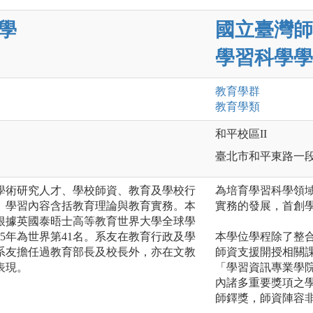
學
國立臺灣師
學習科學學
教育
學群
教育
學類
和平校區II
臺北市和平東路一段
學術研究人才、學校師資、教育及學校行
為培育學習科學領
。學習內容含括教育理論與教育實務。本
實務的發展，首創
根據英國泰晤士高等教育世界大學全球學
25年為世界第41名。系友在教育行政及學
本學位學程除了整
系友擔任過教育部長及校長外，亦在文教
師資支援開授相關
表現。
「學習資訊專業學
內諸多重要獎項之
師鐸獎，師資陣容