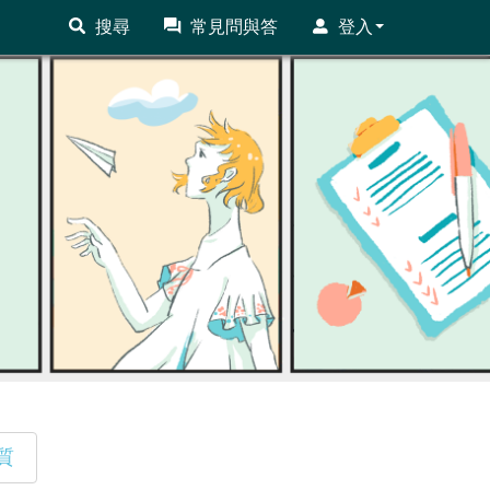
搜尋
常見問與答
登入
質