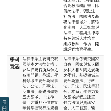
軌之能力。 現階段配
合高教深耕計畫，除
傳統法學、勞動法、
社會法、國際法及基
礎法學領域外，將強
化南向、人工智慧與
法律、工程與法律等
特色領域人才培育，
組織教師工作坊，開
設課程培育學生。
法律學系主要研究我
法律學系係研究國家
學科
國基本之法律架構，
自身、國家與私人間
意涵
及法律規範所延伸之
及私人相互間之規範
各項問題、爭議。學
之學科。基礎領域主
科領域主要分為民事
要分為憲法、行政
法、公法、刑事法、
法、刑法、民法等部
商事法、基礎法學等
分。本系近年致力於
五大領域。「法律
跨領域課程之建置，
展
學」之重點不僅在於
包含法律與資訊安
瞭解掌握現行法規範
全、人工智慧、醫
開