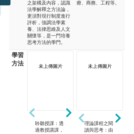
之架構及內容，認識
療、商務、工程等。
法學解釋之方法論，
更須對現行制度進行
評析，強調法學素
養、法律思維及人文
關懷等，是一門培養
思考方法的學門。
學習
方法
未上傳圖片
未上傳圖片
未上傳圖片
聆聽授課：透
閱讀教材：閱
理論課程之閱
實
過教授講課，
讀學者著作，
讀與思考：由
律