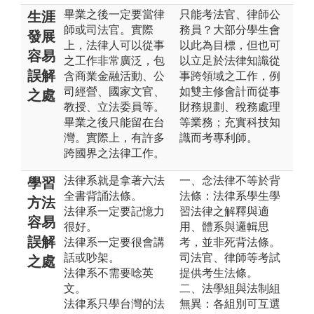
畢業之後一定要當律
只能考法官、律師公
生涯
師或司法官。實際
務員？大部分學生會
發展
上，法律人可以從事
以此為目標，但也可
容易
之工作非常廣泛，包
以立足於法律知識從
誤解
含商業金融活動、公
事跨領域之工作，例
司經營、國家文官、
如雙主修會計而從事
之處
教授、立法委員等。
財務規劃、稅務處理
畢業之後只能留在台
等業務；充實科技知
灣。實際上，有許多
識而考專利師。
跨國界之法律工作。
法律系就是拿著六法
一、念法律不等於背
學習
全書背誦法條。
法條：法律系學生學
方法
法律系一定要記憶力
習法律之解釋與適
容易
很好。
用、體系與邏輯思
誤解
法律系一定要很會講
考，並非死背法條。
話或吵架。
司法官、律師等考試
之處
法律系不需要唸英
提供考生法條。
文。
二、法學組與法制組
法律系只學台灣的法
無異：各組別可互選