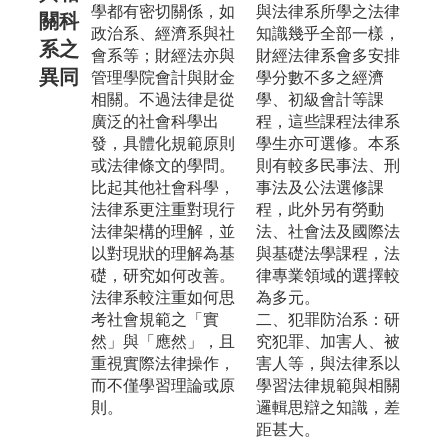
學都有密切關係，如
與法律系所學之法律
關科
政治系、經濟系與社
知識幾乎全部一樣，
系之
會系等；財經法亦與
財經法律系會多安排
異同
管理學院會計與財金
學分數不多之經濟
相關。不過法律是從
學、初級會計等課
廣泛的社會科學出
程，這些課程法律系
發，具體化規範原則
學生亦可選修。本系
或法律條文的學問。
則有較多民事法、刑
比起其他社會科學，
事法及公法選修課
法律系更注重對現行
程，此外另有勞動
法律架構的理解，並
法、社會法及國際法
以對現狀的理解為基
與基礎法學課程，法
礎，研究如何改善。
律專業領域的選擇較
法律系較注重如何思
為多元。
考社會規範之「實
二、犯罪防治系：研
然」與「應然」，且
究犯罪、加害人、被
重視實際法律操作，
害人等，與法律系以
而不僅學習理論或原
學習法律規範與相關
則。
邏輯思辯之知識，差
距甚大。