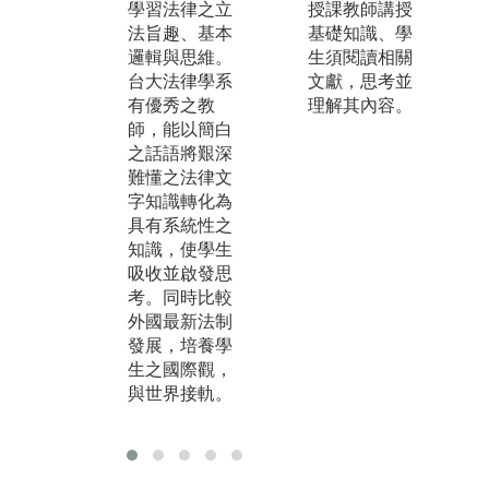
學習法律之立
學習我國法律
授課教師講授
律
法旨趣、基本
規範與其內
基礎知識、學
生
邏輯與思維。
涵。補充授課
生須閱讀相關
法
台大法律學系
時無法詳細說
文獻，思考並
觸
有優秀之教
明之內容，並
理解其內容。
當
師，能以簡白
引導同學自主
際
之話語將艱深
學習及思考。
識
難懂之法律文
並
字知識轉化為
涉
具有系統性之
知識，使學生
吸收並啟發思
考。同時比較
外國最新法制
發展，培養學
生之國際觀，
與世界接軌。