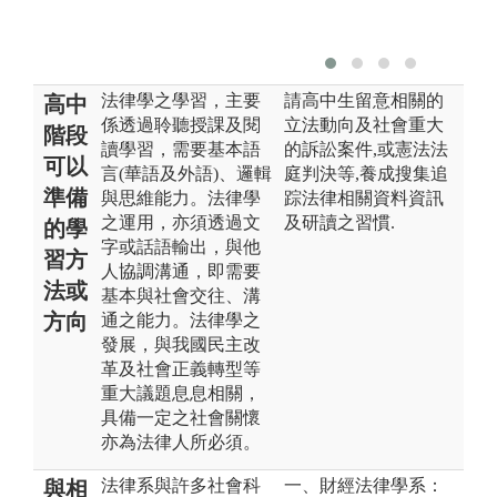
法律學之學習，主要
請高中生留意相關的
高中
係透過聆聽授課及閱
立法動向及社會重大
階段
讀學習，需要基本語
的訴訟案件,或憲法法
可以
言(華語及外語)、邏輯
庭判決等,養成搜集追
準備
與思維能力。法律學
踪法律相關資料資訊
之運用，亦須透過文
及研讀之習慣.
的學
字或話語輸出，與他
習方
人協調溝通，即需要
法或
基本與社會交往、溝
方向
通之能力。法律學之
發展，與我國民主改
革及社會正義轉型等
重大議題息息相關，
具備一定之社會關懷
亦為法律人所必須。
法律系與許多社會科
一、財經法律學系：
與相