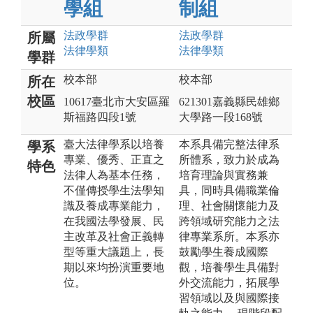
學組
制組
法政
學群
法政
學群
所屬
法律
學類
法律
學類
學群
校本部
校本部
所在
校區
10617臺北市大安區羅
621301嘉義縣民雄鄉
斯福路四段1號
大學路一段168號
臺大法律學系以培養
本系具備完整法律系
學系
專業、優秀、正直之
所體系，致力於成為
特色
法律人為基本任務，
培育理論與實務兼
不僅傳授學生法學知
具，同時具備職業倫
識及養成專業能力，
理、社會關懷能力及
在我國法學發展、民
跨領域研究能力之法
主改革及社會正義轉
律專業系所。本系亦
型等重大議題上，長
鼓勵學生養成國際
期以來均扮演重要地
觀，培養學生具備對
位。
外交流能力，拓展學
習領域以及與國際接