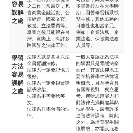
容易
之工作非常廣泛，包
多畢業校友在大學時
誤解
含商業金融活動、公
期，因曾修習輔系或
司經營、國家文官、
雙主修，其他出路的
之處
教授、立法委員等。
可能性也相當多元。
畢業之後只能留在台
例如：企業法務、企
灣。實際上，有許多
業法遵、保險業法務
跨國界之法律工作。
人員等。
法律系就是拿著六法
一般人常誤認為法律
學習
全書背誦法條。
的學習只是背誦法條
方法
法律系一定要記憶力
而已，其實法律系主
容易
很好。
要在培養學生法律邏
誤解
法律系一定要很會講
輯概念，且為孕育具
話或吵架。
有國際視野、獨立思
之處
法律系不需要唸英
考、邏輯思辨能力和
文。
對法律充滿興趣與熱
法律系只學台灣的法
忱的學生，廣開許多
律。
進階法律課程，除此
之外，為培育學生關
懷弱勢，亦開設服務