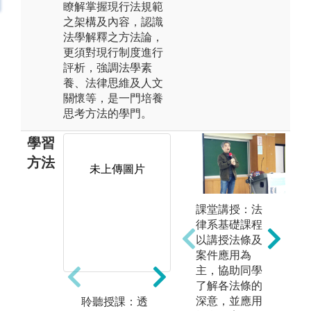
瞭解掌握現行法規範
之架構及內容，認識
法學解釋之方法論，
更須對現行制度進行
評析，強調法學素
養、法律思維及人文
關懷等，是一門培養
思考方法的學門。
學習
方法
未上傳圖片
未上傳圖片
課堂講授：法
律系基礎課程
以講授法條及
案件應用為
主，協助同學
了解各法條的
深意，並應用
聆聽授課：透
閱讀教材：閱
實