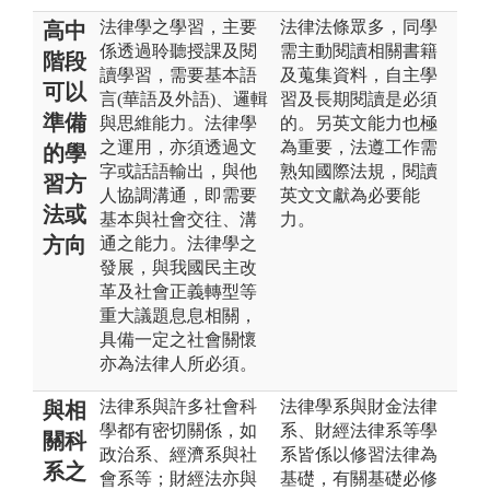
法律學之學習，主要
法律法條眾多，同學
高中
係透過聆聽授課及閱
需主動閱讀相關書籍
階段
讀學習，需要基本語
及蒐集資料，自主學
可以
言(華語及外語)、邏輯
習及長期閱讀是必須
準備
與思維能力。法律學
的。另英文能力也極
之運用，亦須透過文
為重要，法遵工作需
的學
字或話語輸出，與他
熟知國際法規，閱讀
習方
人協調溝通，即需要
英文文獻為必要能
法或
基本與社會交往、溝
力。
方向
通之能力。法律學之
發展，與我國民主改
革及社會正義轉型等
重大議題息息相關，
具備一定之社會關懷
亦為法律人所必須。
法律系與許多社會科
法律學系與財金法律
與相
學都有密切關係，如
系、財經法律系等學
關科
政治系、經濟系與社
系皆係以修習法律為
系之
會系等；財經法亦與
基礎，有關基礎必修