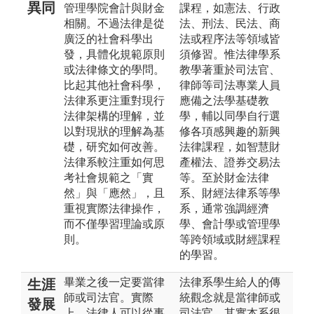
異同
管理學院會計與財金
課程，如憲法、行政
相關。不過法律是從
法、刑法、民法、商
廣泛的社會科學出
法或程序法等領域皆
發，具體化規範原則
須修習。惟法律學系
或法律條文的學問。
教學著重於司法官、
比起其他社會科學，
律師等司法專業人員
法律系更注重對現行
應備之法學基礎教
法律架構的理解，並
學，輔以同學自行選
以對現狀的理解為基
修各項感興趣的新興
礎，研究如何改善。
法律課程，如智慧財
法律系較注重如何思
產權法、證券交易法
考社會規範之「實
等。至於財金法律
然」與「應然」，且
系、財經法律系等學
重視實際法律操作，
系，通常強調經濟
而不僅學習理論或原
學、會計學或管理學
則。
等跨領域或財經課程
的學習。
畢業之後一定要當律
法律系學生給人的傳
生涯
師或司法官。實際
統觀念就是當律師或
發展
上，法律人可以從事
司法官，其實本系很