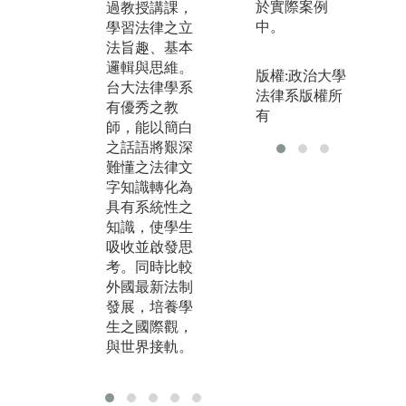
於實際案例
過教授講課，
讀學者著作，
律
中。
學習法律之立
學習我國法律
律
法旨趣、基本
規範與其內
生
邏輯與思維。
涵。補充授課
法
版權:政治大學
台大法律學系
時無法詳細說
觸
法律系版權所
有優秀之教
明之內容，並
當
有
師，能以簡白
引導同學自主
際
之話語將艱深
學習及思考。
識
難懂之法律文
並
字知識轉化為
涉
具有系統性之
知識，使學生
吸收並啟發思
考。同時比較
外國最新法制
發展，培養學
生之國際觀，
與世界接軌。