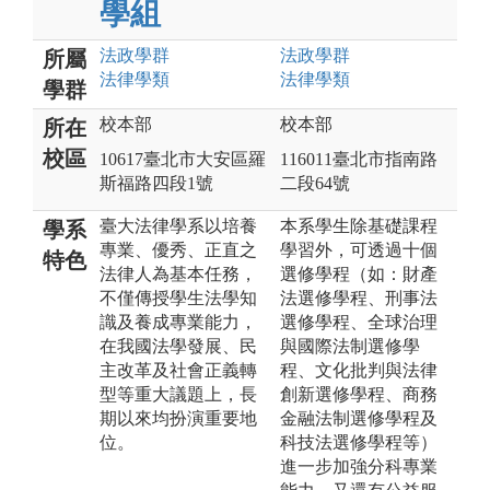
學組
法政
學群
法政
學群
所屬
法律
學類
法律
學類
學群
校本部
校本部
所在
校區
10617臺北市大安區羅
116011臺北市指南路
斯福路四段1號
二段64號
臺大法律學系以培養
本系學生除基礎課程
學系
專業、優秀、正直之
學習外，可透過十個
特色
法律人為基本任務，
選修學程（如：財產
不僅傳授學生法學知
法選修學程、刑事法
識及養成專業能力，
選修學程、全球治理
在我國法學發展、民
與國際法制選修學
主改革及社會正義轉
程、文化批判與法律
型等重大議題上，長
創新選修學程、商務
期以來均扮演重要地
金融法制選修學程及
位。
科技法選修學程等）
進一步加強分科專業