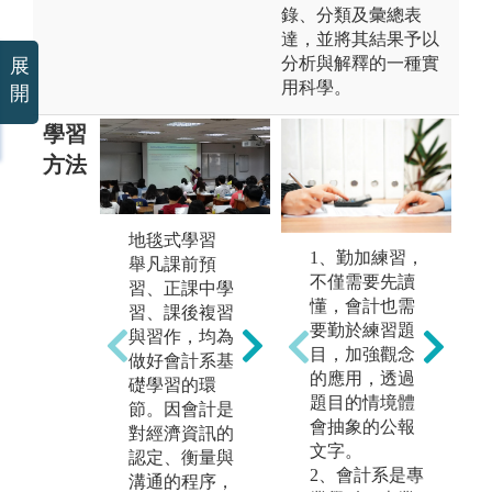
錄、分類及彙總表
達，並將其結果予以
分析與解釋的一種實
展
用科學。
開
學習
方法
地毯式學習
1、勤加練習，
舉凡課前預
不僅需要先讀
習、正課中學
懂，會計也需
習、課後複習
要勤於練習題
與習作，均為
目，加強觀念
做好會計系基
小組合作學習
個
的應用，透過
礎學習的環
「小組合作學
以
題目的情境體
節。因會計是
習」是一種有
為
會抽象的公報
對經濟資訊的
系統、有結構
相
文字。
認定、衡量與
的教學方法，
討
2、會計系是專
溝通的程序，
其進行的方式
理