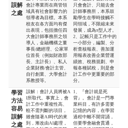
誤解
會計專業而在商管領
只會會計、只能去會
域具有社會影響力的
計師事務所，本系鼓
之處
領導者為目標。本系
勵學生在學時接觸不
校友在各方面均有傑
同領域，不限縮未來
出表現，包括擔任四
發展，成為π型人才。
大會計師事務所之領
2、記帳只是工作中的
導人，金融機構之董
一小部分，編製、分
事長/總經理、公家單
析查核報表、善加運
位首長（例如財政部
用報表改善企業營運
長、主計長）、私人
績效、稅務規劃、申
企業財務/會計主管、
報各種賦稅，則是會
自行創業、大學會計
計工作中更重要的部
系教授等。
分。
誤解：會計人員將被A
1、『會計就是死
學習
I所取代。事實上，會
背』。會計是一門專
方法
計工作中重複性高、
業科目，有許多需要
容易
較不需判斷的項目，
記憶的內容，在學習
誤解
雖會隨著AI時代的來
過程中離不開背誦，
到，漸改由AI處理，
但要學會融會貫通，
之處