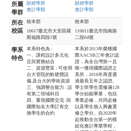
財經
學群
財經
學群
所屬
會計
學類
會計
學類
學群
校本部
校本部
所在
校區
10617臺北市大安區羅
116011臺北市指南路
斯福路四段1號
二段64號
本系特色為 :
本系於2013年榮獲國
學系
一、課程設計多元化
際AACSB三年會計認
特色
且與實務結合
證，為全台灣第一且
二、資源豐富 : 可使用
唯一獲得國際認證之
台大管院的軟硬體設
系所，2016年再度通
備,及台大的學術資源
過最長五年之認證。
三、強調整合能力 : 設
學士班學生需修滿128
有第二領域科目
學分始能畢業，包括
四、重視國際交流 :與
專業必修，共同必修
國際知名大學訂有交
以及學生個人興趣選
換學生的合約
修之學分。自2020年
起推動全台第一的模
組化會計專業學程，