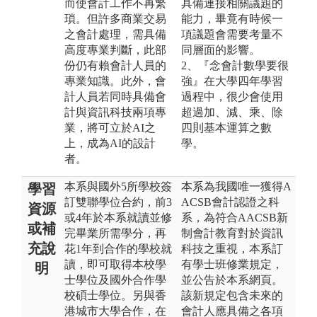
而使會計工作不再繁
具備連接相關議題的
瑣。但許多商業交易
能力，畢竟有時候一
之會計處理，需具備
項議題會需要考量不
高度專業判斷，此部
同層面的影響。
份仍有賴會計人員的
2、『念會計數學要很
專業知識。此外，會
強』在大學四年學習
計人員若同時具備會
過程中，很少會使用
計與資訊科技兩項專
超過加、減、乘、除
業，將可立於AI之
四則基本運算之數
上，成為AI的設計
學。
者。
本系與國外5所學校簽
本系為我國唯一獲得A
學習
訂雙聯學位合約，前3
ACSB會計認證之科
資源
或4年於本系就讀並修
系，為符合AACSB新
或補
完畢業所需學分，再
制會計教育對於資訊
充說
花1年到合作的學校就
科技之重視，本系訂
讀，即可取得本校學
有學士班修業規定，
明
士學位及國外合作學
並公告於本系網頁。
校碩士學位。另與香
該新規定包含未來的
港城市大學合作，在
會計人應具備之各項