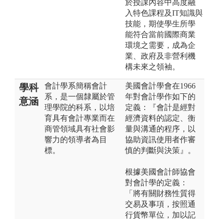
於授課內容中高度融
入特色課程及IT知識與
技能，期使學生所學
能符合當前國際商業
環境之需要，成為企
業、政府及非營利機
構未來之領袖。
會計學系簡稱會計
美國會計學會在1966
學科
系，是一個隸屬於管
年對會計學作如下的
意涵
理學院的科系，以培
定義：『會計是經對
育具有會計專業而在
經濟資料的認定、衡
商管領域具有社會影
量與溝通的程序，以
響力的領導者為目
協助資訊使用者作審
標。
慎的判斷與決策』。
根據美國會計師協會
對會計學的定義：
「將有關財務性質得
交易及事項，按照通
行貨幣單位，加以記