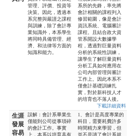
管理、評價、投資等
系所的先鋒，率先將
決策。因此，透過本
會計相關的課程列入
系完整與嚴謹之課程
修習範圍，像是會計
與訓練，除了會計專
資訊系統、電腦審計
業知識外，本系學生
課程。且結合政大資
將同時具備管理、經
管系開設大數據學
濟、和法律等方面的
程，透過對巨量資料
知識和能力。
分析的系統性訓練，
讓學生了解巨量資料
分析工具如何應用在
公司內部管理與審計
工作上。因此本系不
僅會計基礎訓練扎
實，對於新科技人才
的培育也不落人後。
下載詳細資料
誤解：會計系畢業生
1、會計是高度專業的
生涯
僅能到公司從事瑣碎
科目，需要耗費許多
發展
的會計工作。事實
時間精力來學習，但
容易
上，本系以培育具有
並不是讀了會計系就