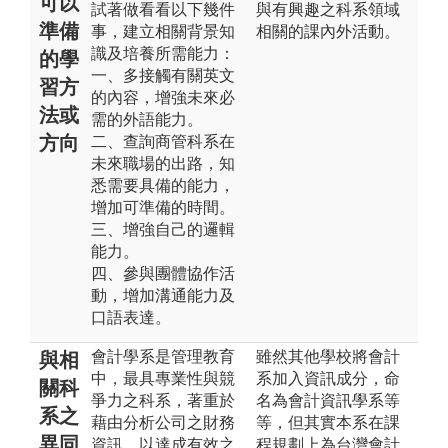
可以
試著做看看以下幾件
與有興趣之科系領域
準備
事，建立相關背景知
相關的課內外活動。
識及培養所需能力：
的學
一、多接觸有關英文
習方
的內容，增強未來必
法或
需的外語能力。
方向
二、查詢商管科系在
未來職場的出路，知
悉需要具備的能力，
增加可準備的時間。
三、增強自己的邏輯
能力。
四、參與團體協作活
動，增加溝通能力及
口語表達。
會計學系是管理教育
雖然其他學校將會計
與相
中，最具專業性與競
系加入資訊成分，命
關科
爭力之科系，著重於
名為會計資訊學系等
系之
藉由分析公司之財務
等，但其實本系在課
異同
資訊，以達成有效之
程規劃上為台灣會計