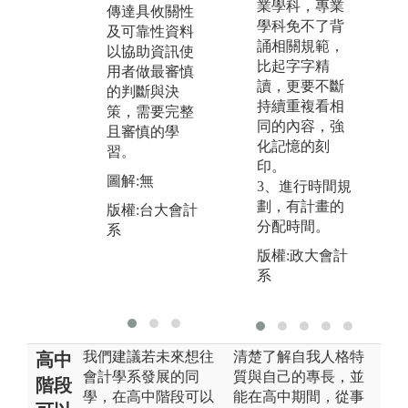
業學科，專業
傳達具攸關性
把不同特質的
分
學科免不了背
及可靠性資料
學生分配在同
理
誦相關規範，
以協助資訊使
一小組中學
需
比起字字精
用者做最審慎
習，教師經由
科
讀，更要不斷
的判斷與決
各種途徑鼓勵
觀
持續重複看相
策，需要完整
小組成員間彼
力
同的內容，強
且審慎的學
此協助、相互
圖
化記憶的刻
習。
支持、共同合
印。
版
作，因此需要
圖解:無
3、進行時間規
系
熟練地學習和
劃，有計畫的
版權:台大會計
運用人際技
分配時間。
系
能。
版權:政大會計
圖解:無
系
版權:台灣大學
我們建議若未來想往
清楚了解自我人格特
高中
會計學系發展的同
質與自己的專長，並
階段
學，在高中階段可以
能在高中期間，從事