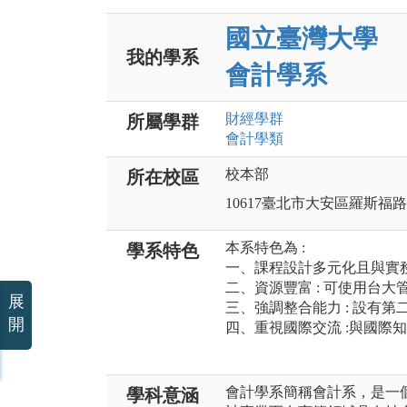
國立臺灣大學
我的學系
會計學系
財經
學群
所屬學群
會計
學類
校本部
所在校區
10617臺北市大安區羅斯福
本系特色為 :
學系特色
一、課程設計多元化且與實
二、資源豐富 : 可使用台
展
三、強調整合能力 : 設有第
開
四、重視國際交流 :與國際
會計學系簡稱會計系，是一
學科意涵