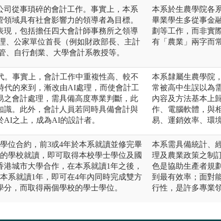
公司從事瑣碎的會計工作。事實上，本系
本系於生農學院各
管領域具有社會影響力的領導者為目標。
畢業學生多從事金
表現，包括擔任四大會計師事務所之領導
劃等工作，而非實
經理、公家單位首長（例如財政部長、主計
有「農業」兩字而
主管、自行創業、大學會計系教授等。
取代。事實上，會計工作中重複性高、較不
本系隸屬生農學院
時代的來到，漸改由AI處理，而使會計工
常被高中生誤以為
易之會計處理，需具備高度專業判斷，此
內容及方法基本上
知識。此外，會計人員若同時具備會計與
作、電腦軟體，與
AI之上，成為AI的設計者。
易、運銷效率、環
學位合約，前3或4年於本系就讀並修完畢
本系需具備統計、
作的學校就讀，即可取得本校學士學位及國
理及農業政策之制
香港城市大學合作，在本系就讀1年之後，
色是協助生產者規
本系就讀1年，即可在4年內同時完成雙方
到最有效率；面對
學分，而取得兩個學校的學士學位。
行性，是許多專業