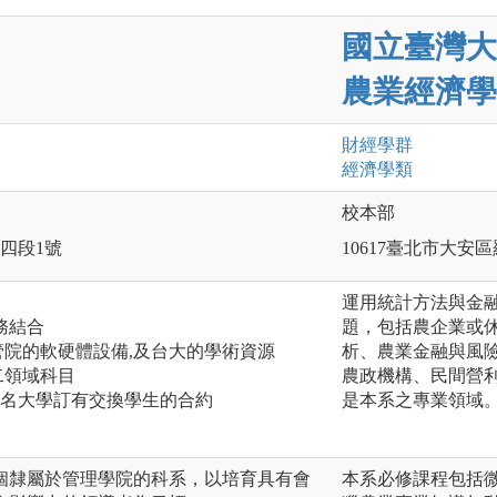
國立臺灣大
農業經濟學
財經
學群
經濟
學類
校本部
路四段1號
10617臺北市大安
運用統計方法與金
務結合
題，包括農企業或
大管院的軟硬體設備,及台大的學術資源
析、農業金融與風
二領域科目
農政機構、民間營
知名大學訂有交換學生的合約
是本系之專業領域
個隸屬於管理學院的科系，以培育具有會
本系必修課程包括