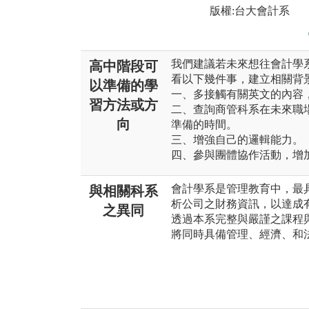
版權:台大會計系
我們建議若未來想往會計學
高中階段可
看以下幾件事，建立相關背
以準備的學
一、多接觸有關英文的內容
習方法或方
二、查詢商管科系在未來職
向
準備的時間。
三、增強自己的邏輯能力。
四、參與團體協作活動，增
會計學系是管理教育中，最
與相關科系
析公司之財務資訊，以達成
之異同
透過本系完整與嚴謹之課程
將同時具備管理、經濟、和