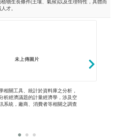
植物生長條件(土壤、氣候)以及生理特性，具體而
域人才。
未上傳圖片
個案分析
學相關工具、統計於資料庫之分析，
基礎理論
是一種有系統、有結構的教學
以會計學理論為基
分析經濟議題的計量經濟學，涉及空
經濟學原
式把不同特質的學生分配在同
析，如管理會計與
訊系統，廠商、消費者等相關之調查
等。專業
師經由各種途徑鼓勵小組成員
學，需要良好的學
貿易、農
支持、共同合作，因此需要熟
規制度、
圖解:無
際技能。
程。
版權:台大會計系