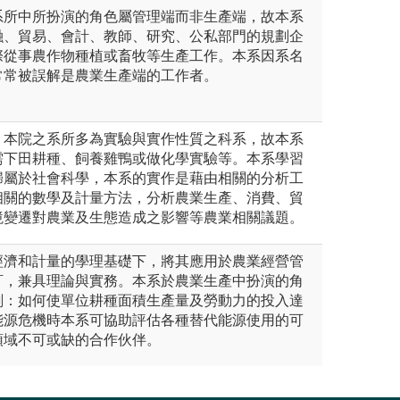
系所中所扮演的角色屬管理端而非生產端，故本系
融、貿易、會計、教師、研究、公私部門的規劃企
際從事農作物種植或畜牧等生產工作。本系因系名
常常被誤解是農業生產端的工作者。
，本院之系所多為實驗與實作性質之科系，故本系
需下田耕種、飼養雞鴨或做化學實驗等。本系學習
歸屬於社會科學，本系的實作是藉由相關的分析工
相關的數學及計量方法，分析農業生產、消費、貿
境變遷對農業及生態造成之影響等農業相關議題。
經濟和計量的學理基礎下，將其應用於農業經營管
訂，兼具理論與實務。本系於農業生產中扮演的角
劃：如何使單位耕種面積生產量及勞動力的投入達
能源危機時本系可協助評估各種替代能源使用的可
領域不可或缺的合作伙伴。