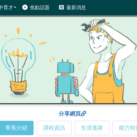
中育才
焦點話題
最新消息
分享網頁
學系介紹
課程資訊
生涯進路
能力特