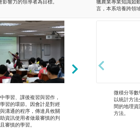
會影響力的領導者為目標。
獵農業專業知識如動
言，本系培養跨領
小組合作學習
微積分等數
中學習、課後複習與習作，
「小組合作學習」
以統計方法
學習的環節。因會計是對經
方法，其進行的方
間的地理資
與溝通的程序，傳達具攸關
一小組中學習，教
方法。
助資訊使用者做最審慎的判
間彼此協助、相互
且審慎的學習。
練地學習和運用人
圖解:無