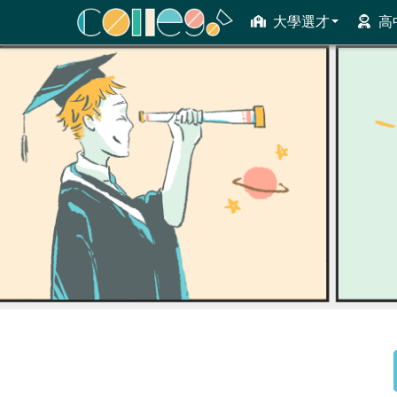
大學選才
高
ColleGo! 大學選才與高中育才輔助系統