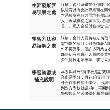
誤解：會計系畢業生僅能到
生涯發展容
以培育具有會計專業而在商
易誤解之處
本系校友在各方面均有傑出
人，金融機構之董事長/總
長）、私人企業財務/會計
誤解：會計人員將被AI所
學習方法容
需判斷的項目，雖會隨著AI
易誤解之處
作不再繁瑣。但許多商業交
部份仍有賴會計人員的專業
資訊科技兩項專業，將可立於
本系與國外5所學校簽訂雙聯
學習資源或
業所需學分，再花1年到合
補充說明
外合作學校碩士學位。另與
到對方學校就讀2年，再回到
學校規定的必修學分和選修