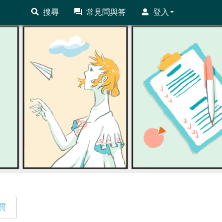
搜尋
常見問與答
登入
質